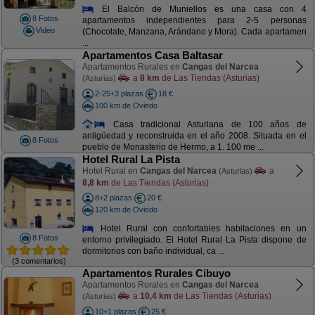
El Balcón de Muniellos es una casa con 4
8 Fotos
apartamentos independientes para 2-5 personas
Video
(Chocolate, Manzana, Arándano y Mora). Cada apartamen
...
Apartamentos Casa Baltasar
Apartamentos Rurales en
Cangas del Narcea
a
8 km
de Las Tiendas (Asturias)
(Asturias)
2-25+3 plazas
18 €
100 km de Oviedo
Casa tradicional Asturiana de 100 años de
antigüedad y reconstruida en el año 2008. Situada en el
8 Fotos
pueblo de Monasterio de Hermo, a 1. 100 me ...
Hotel Rural La Pista
Hotel Rural en
Cangas del Narcea
a
(Asturias)
8,8 km
de Las Tiendas (Asturias)
8+2 plazas
20 €
120 km de Oviedo
Hotel Rural con confortables habitaciones en un
8 Fotos
entorno privilegiado. El Hotel Rural La Pista dispone de
dormitorios con baño individual, ca ...
(3 comentarios)
Apartamentos Rurales Cibuyo
Apartamentos Rurales en
Cangas del Narcea
a
10,4 km
de Las Tiendas (Asturias)
(Asturias)
10+1 plazas
25 €