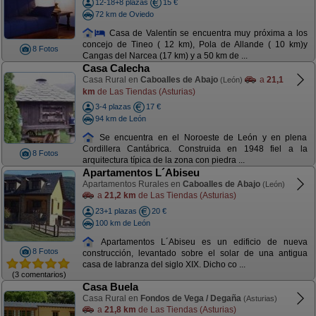
12-18+8 plazas
15 €
72 km de Oviedo
Casa de Valentín se encuentra muy próxima a los
concejo de Tineo ( 12 km), Pola de Allande ( 10 km)y
8 Fotos
Cangas del Narcea (17 km) y a 50 km de ...
Casa Calecha
Casa Rural en
Caboalles de Abajo
a
21,1
(León)
km
de Las Tiendas (Asturias)
3-4 plazas
17 €
94 km de León
Se encuentra en el Noroeste de León y en plena
Cordillera Cantábrica. Construida en 1948 fiel a la
8 Fotos
arquitectura típica de la zona con piedra ...
Apartamentos L´Abiseu
Apartamentos Rurales en
Caboalles de Abajo
(León)
a
21,2 km
de Las Tiendas (Asturias)
23+1 plazas
20 €
100 km de León
Apartamentos L´Abiseu es un edificio de nueva
8 Fotos
construcción, levantado sobre el solar de una antigua
casa de labranza del siglo XIX. Dicho co ...
(3 comentarios)
Casa Buela
Casa Rural en
Fondos de Vega / Degaña
(Asturias)
a
21,8 km
de Las Tiendas (Asturias)