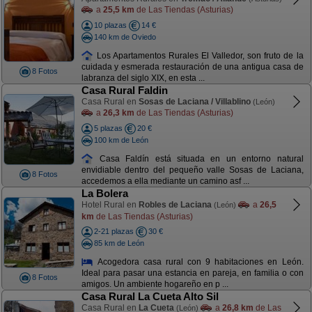
a
25,5 km
de Las Tiendas (Asturias)
10 plazas
14 €
140 km de Oviedo
Los Apartamentos Rurales El Valledor, son fruto de la
cuidada y esmerada restauración de una antigua casa de
8 Fotos
labranza del siglo XIX, en esta ...
Casa Rural Faldin
Casa Rural en
Sosas de Laciana / Villablino
(León)
a
26,3 km
de Las Tiendas (Asturias)
5 plazas
20 €
100 km de León
Casa Faldín está situada en un entorno natural
envidiable dentro del pequeño valle Sosas de Laciana,
8 Fotos
accedemos a ella mediante un camino asf ...
La Bolera
Hotel Rural en
Robles de Laciana
a
26,5
(León)
km
de Las Tiendas (Asturias)
2-21 plazas
30 €
85 km de León
Acogedora casa rural con 9 habitaciones en León.
Ideal para pasar una estancia en pareja, en familia o con
8 Fotos
amigos. Un ambiente hogareño en p ...
Casa Rural La Cueta Alto Sil
Casa Rural en
La Cueta
a
26,8 km
de Las
(León)