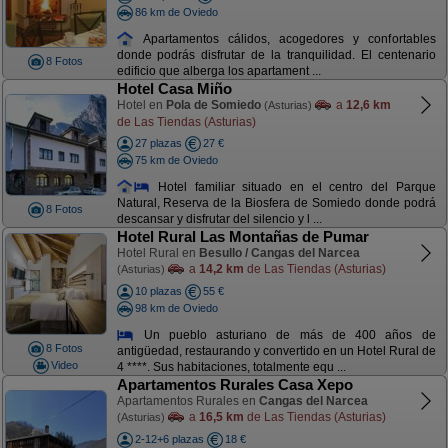
86 km de Oviedo
Apartamentos cálidos, acogedores y confortables
donde podrás disfrutar de la tranquilidad. El centenario
8 Fotos
edificio que alberga los apartament ...
Hotel Casa Miño
Hotel en
Pola de Somiedo
a
12,6 km
(Asturias)
de Las Tiendas (Asturias)
27 plazas
27 €
75 km de Oviedo
Hotel familiar situado en el centro del Parque
Natural, Reserva de la Biosfera de Somiedo donde podrá
8 Fotos
descansar y disfrutar del silencio y l ...
Hotel Rural Las Montañas de Pumar
Hotel Rural en
Besullo / Cangas del Narcea
a
14,2 km
de Las Tiendas (Asturias)
(Asturias)
10 plazas
55 €
98 km de Oviedo
Un pueblo asturiano de más de 400 años de
8 Fotos
antigüedad, restaurando y convertido en un Hotel Rural de
Video
4 ****. Sus habitaciones, totalmente equ ...
Apartamentos Rurales Casa Xepo
Apartamentos Rurales en
Cangas del Narcea
a
16,5 km
de Las Tiendas (Asturias)
(Asturias)
2-12+6 plazas
18 €