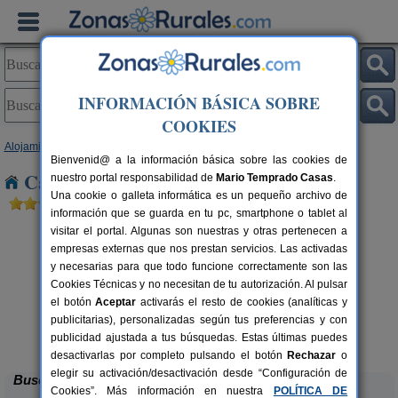
INFORMACIÓN BÁSICA SOBRE
COOKIES
Alojamientos
>
Asturias
> Las Tiendas
Bienvenid@ a la información básica sobre las cookies de
Casas Rurales cerca de Las Tiendas
nuestro portal responsabilidad de
Mario Temprado Casas
.
Una cookie o galleta informática es un pequeño archivo de
información que se guarda en tu pc, smartphone o tablet al
visitar el portal. Algunas son nuestras y otras pertenecen a
empresas externas que nos prestan servicios. Las activadas
y necesarias para que todo funcione correctamente son las
Cookies Técnicas y no necesitan de tu autorización. Al pulsar
el botón
Aceptar
activarás el resto de cookies (analíticas y
publicitarias), personalizadas según tus preferencias y con
La Llosuca
rs.
12-22+3 pers.
 €
30 €
publicidad ajustada a tus búsquedas. Estas últimas puedes
San Pedro de Ambás (Asturias)
desde
desactivarlas por completo pulsando el botón
Rechazar
o
elegir su activación/desactivación desde “Configuración de
Buscar
Cookies”. Más información en nuestra
POLÍTICA DE