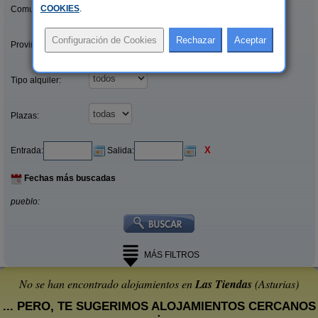
COOKIES
.
Comunidades:
Provincias/Islas:
Tipo alquiler:
Plazas:
X
Entrada:
Salida:
Fechas más buscadas
pueblo:
MÁS FILTROS
No se han encontrado alojamientos en
Las Tiendas
(Asturias)
... PERO, TE SUGERIMOS ALOJAMIENTOS CERCANOS
: