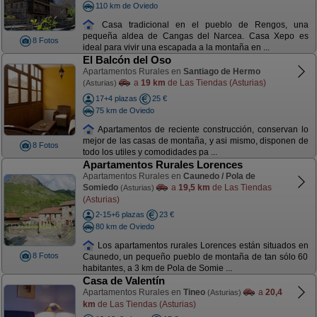
110 km de Oviedo
Casa tradicional en el pueblo de Rengos, una
pequeña aldea de Cangas del Narcea. Casa Xepo es
8 Fotos
ideal para vivir una escapada a la montaña en ...
El Balcón del Oso
Apartamentos Rurales en
Santiago de Hermo
a
19 km
de Las Tiendas (Asturias)
(Asturias)
17+4 plazas
25 €
75 km de Oviedo
Apartamentos de reciente construcción, conservan lo
mejor de las casas de montaña, y asi mismo, disponen de
8 Fotos
todo los utiles y comodidades pa ...
Apartamentos Rurales Lorences
Apartamentos Rurales en
Caunedo / Pola de
Somiedo
a
19,5 km
de Las Tiendas
(Asturias)
(Asturias)
2-15+6 plazas
23 €
80 km de Oviedo
Los apartamentos rurales Lorences están situados en
8 Fotos
Caunedo, un pequeño pueblo de montaña de tan sólo 60
habitantes, a 3 km de Pola de Somie ...
Casa de Valentín
Apartamentos Rurales en
Tineo
a
20,4
(Asturias)
km
de Las Tiendas (Asturias)