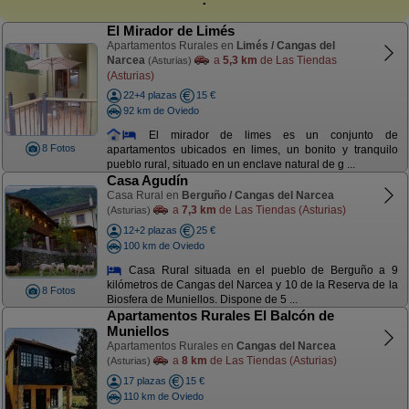
El Mirador de Limés
Apartamentos Rurales en
Limés / Cangas del
Narcea
a
5,3 km
de Las Tiendas
(Asturias)
(Asturias)
22+4 plazas
15 €
92 km de Oviedo
El mirador de limes es un conjunto de
8 Fotos
apartamentos ubicados en limes, un bonito y tranquilo
pueblo rural, situado en un enclave natural de g ...
Casa Agudín
Casa Rural en
Berguño / Cangas del Narcea
a
7,3 km
de Las Tiendas (Asturias)
(Asturias)
12+2 plazas
25 €
100 km de Oviedo
Casa Rural situada en el pueblo de Berguño a 9
kilómetros de Cangas del Narcea y 10 de la Reserva de la
8 Fotos
Biosfera de Muniellos. Dispone de 5 ...
Apartamentos Rurales El Balcón de
Muniellos
Apartamentos Rurales en
Cangas del Narcea
a
8 km
de Las Tiendas (Asturias)
(Asturias)
17 plazas
15 €
110 km de Oviedo