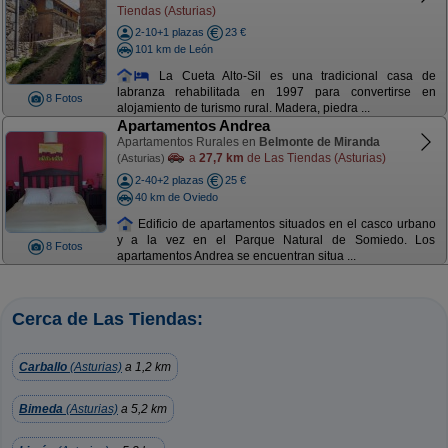
Tiendas (Asturias)
2-10+1 plazas
23 €
101 km de León
La Cueta Alto-Sil es una tradicional casa de
labranza rehabilitada en 1997 para convertirse en
8 Fotos
alojamiento de turismo rural. Madera, piedra ...
Apartamentos Andrea
Apartamentos Rurales en
Belmonte de Miranda
a
27,7 km
de Las Tiendas (Asturias)
(Asturias)
2-40+2 plazas
25 €
40 km de Oviedo
Edificio de apartamentos situados en el casco urbano
y a la vez en el Parque Natural de Somiedo. Los
8 Fotos
apartamentos Andrea se encuentran situa ...
Cerca de Las Tiendas:
Carballo
(Asturias)
a 1,2 km
Bimeda
(Asturias)
a 5,2 km