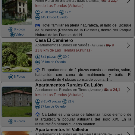
Hotel Rural en
Sisterna / Ibias
a
23,7
(Asturias)
km
de Las Tiendas (Asturias)
26+8 plazas
17 €
145 km de Oviedo
Hotel familiar en plena naturaleza, al lado del Bosque
8 Fotos
de Muniellos (Reserva de la Biosfera), dentro del Parque
Video
Natural de las Fuentes del N ...
Casa El Caminero
Apartamentos Rurales en
Valdés
a
(Asturias)
23,8 km
de Las Tiendas (Asturias)
6+1 plazas
30 €
98 km de Oviedo
El apartamento de 2 plazas consta de cocina, salón,
habitación con cama de matrimonio y baño. El
8 Fotos
apartamento de 4 plazas consta de cocina, 1 ...
Apartamentos Rurales Ca Lulón
Apartamentos Rurales en
Tineo
a
24,1
(Asturias)
km
de Las Tiendas (Asturias)
2-13+3 plazas
21 €
77 km de Oviedo
Ca Lulón es una casa de labranza, típico ejemplo de
la arquitectura popular asturiana del siglo XIX. En la
8 Fotos
restauración hemos cuidado manten ...
Apartamentos El Valledor
Apartamentos Rurales en
Tremao / Allande
(Asturias)