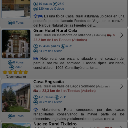
10 plazas
25 €
120 km de Oviedo
Es una típica Casa Rural asturiana ubicada en una
pequeño pueblo llamado Fondos de Vega, en el corazón
8 Fotos
del Parque Natural de las Fuentes del ...
Gran Hotel Rural Cela
Hotel Rural en
Belmonte de Miranda
a
(Asturias)
23,2 km
de Las Tiendas (Asturias)
15-46+6 plazas
45 €
34 km de Oviedo
Hotel rural con encanto situado en el corazón del
8 Fotos
parque natural de somiedo. Casona típica asturiana,
Video
construida en 1902. Constituyó una fon ...
(1 comentario)
Casa Engracita
Casa Rural en
Valle de Lago / Somiedo
(Asturias)
a
23,3 km
de Las Tiendas (Asturias)
4+1 plazas
25 €
70 km de Oviedo
Alojamiento Rural compuesto por dos casas
rehabilitadas conservando la mayor parte de los
8 Fotos
elementos originales y totalmente equipadas con ca ...
Núcleo Rural Tixileiro