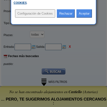
COOKIES
.
Provincias/Islas:
Tipo alquiler:
Plazas:
X
Entrada:
Salida:
Fechas más buscadas
pueblo:
MÁS FILTROS
No se han encontrado alojamientos en
Castiello
(Asturias)
... PERO, TE SUGERIMOS ALOJAMIENTOS CERCANOS
: