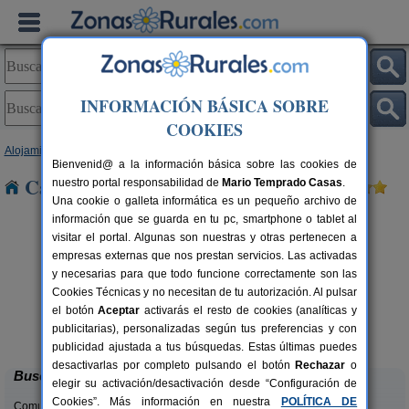
INFORMACIÓN BÁSICA SOBRE
COOKIES
Alojamientos
>
Asturias
> Castiello
Bienvenid@ a la información básica sobre las cookies de
Casas Rurales cerca de Castiello
nuestro portal responsabilidad de
Mario Temprado Casas
.
Una cookie o galleta informática es un pequeño archivo de
información que se guarda en tu pc, smartphone o tablet al
visitar el portal. Algunas son nuestras y otras pertenecen a
empresas externas que nos prestan servicios. Las activadas
y necesarias para que todo funcione correctamente son las
Cookies Técnicas y no necesitan de tu autorización. Al pulsar
el botón
Aceptar
activarás el resto de cookies (analíticas y
La Llosuca
rs.
12-22+3 pers.
publicitarias), personalizadas según tus preferencias y con
 €
30 €
San Pedro de Ambás (Asturias)
desde
publicidad ajustada a tus búsquedas. Estas últimas puedes
desactivarlas por completo pulsando el botón
Rechazar
o
Buscar
elegir su activación/desactivación desde “Configuración de
Cookies”. Más información en nuestra
POLÍTICA DE
Comunidades: