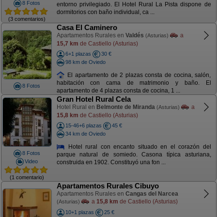
8 Fotos
entorno privilegiado. El Hotel Rural La Pista dispone de
dormitorios con baño individual, ca ...
(3 comentarios)
Casa El Caminero
Apartamentos Rurales en
Valdés
a
(Asturias)
15,7 km
de Castiello (Asturias)
6+1 plazas
30 €
98 km de Oviedo
El apartamento de 2 plazas consta de cocina, salón,
habitación con cama de matrimonio y baño. El
8 Fotos
apartamento de 4 plazas consta de cocina, 1 ...
Gran Hotel Rural Cela
Hotel Rural en
Belmonte de Miranda
a
(Asturias)
15,8 km
de Castiello (Asturias)
15-46+6 plazas
45 €
34 km de Oviedo
Hotel rural con encanto situado en el corazón del
8 Fotos
parque natural de somiedo. Casona típica asturiana,
Video
construida en 1902. Constituyó una fon ...
(1 comentario)
Apartamentos Rurales Cibuyo
Apartamentos Rurales en
Cangas del Narcea
a
15,8 km
de Castiello (Asturias)
(Asturias)
10+1 plazas
25 €