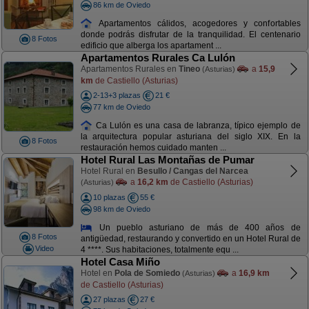
86 km de Oviedo
Apartamentos cálidos, acogedores y confortables
donde podrás disfrutar de la tranquilidad. El centenario
8 Fotos
edificio que alberga los apartament ...
Apartamentos Rurales Ca Lulón
Apartamentos Rurales en
Tineo
a
15,9
(Asturias)
km
de Castiello (Asturias)
2-13+3 plazas
21 €
77 km de Oviedo
Ca Lulón es una casa de labranza, típico ejemplo de
la arquitectura popular asturiana del siglo XIX. En la
8 Fotos
restauración hemos cuidado manten ...
Hotel Rural Las Montañas de Pumar
Hotel Rural en
Besullo / Cangas del Narcea
a
16,2 km
de Castiello (Asturias)
(Asturias)
10 plazas
55 €
98 km de Oviedo
Un pueblo asturiano de más de 400 años de
8 Fotos
antigüedad, restaurando y convertido en un Hotel Rural de
Video
4 ****. Sus habitaciones, totalmente equ ...
Hotel Casa Miño
Hotel en
Pola de Somiedo
a
16,9 km
(Asturias)
de Castiello (Asturias)
27 plazas
27 €