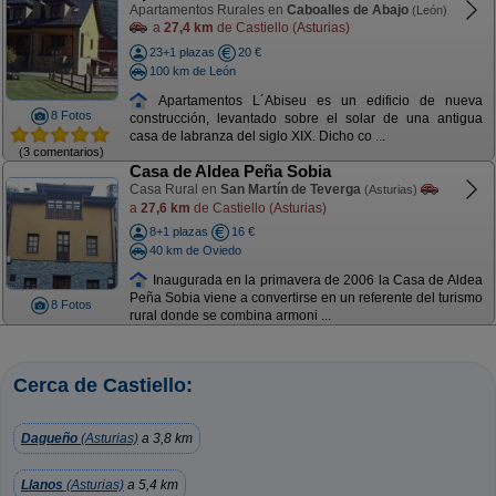
Apartamentos Rurales en
Caboalles de Abajo
(León)
a
27,4 km
de Castiello (Asturias)
23+1 plazas
20 €
100 km de León
Apartamentos L´Abiseu es un edificio de nueva
8 Fotos
construcción, levantado sobre el solar de una antigua
casa de labranza del siglo XIX. Dicho co ...
(3 comentarios)
Casa de Aldea Peña Sobia
Casa Rural en
San Martín de Teverga
(Asturias)
a
27,6 km
de Castiello (Asturias)
8+1 plazas
16 €
40 km de Oviedo
Inaugurada en la primavera de 2006 la Casa de Aldea
Peña Sobia viene a convertirse en un referente del turismo
8 Fotos
rural donde se combina armoni ...
Cerca de Castiello:
Dagueño
(Asturias)
a 3,8 km
Llanos
(Asturias)
a 5,4 km