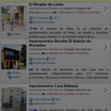
El Mirador de Limés
Apartamentos Rurales en
Limés / Cangas del
Narcea
a
9,5 km
de Castiello (Asturias)
(Asturias)
22+4 plazas
15 €
92 km de Oviedo
El mirador de limes es un conjunto de
apartamentos ubicados en limes, un bonito y tranquilo
8 Fotos
pueblo rural, situado en un enclave natural de g ...
Apartamentos Rurales El Balcón de
Muniellos
Apartamentos Rurales en
Cangas del Narcea
a
9,5 km
de Castiello (Asturias)
(Asturias)
17 plazas
15 €
110 km de Oviedo
El Balcón de Muniellos es una casa con 4
8 Fotos
apartamentos independientes para 2-5 personas
Video
(Chocolate, Manzana, Arándano y Mora). Cada apartamen
...
Apartamentos Casa Baltasar
Apartamentos Rurales en
Cangas del Narcea
a
9,5 km
de Castiello (Asturias)
(Asturias)
2-25+3 plazas
18 €
100 km de Oviedo
Casa tradicional Asturiana de 100 años de