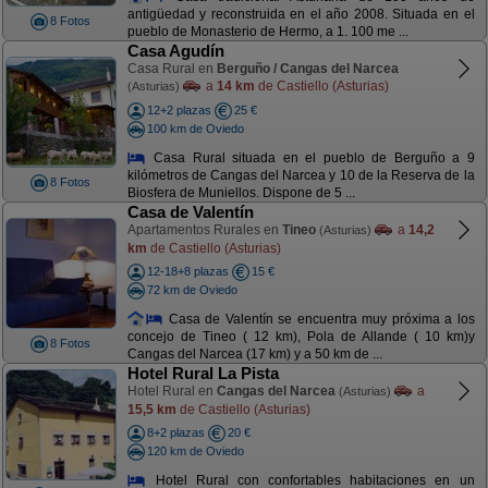
antigüedad y reconstruida en el año 2008. Situada en el
8 Fotos
pueblo de Monasterio de Hermo, a 1. 100 me ...
Casa Agudín
Casa Rural en
Berguño / Cangas del Narcea
a
14 km
de Castiello (Asturias)
(Asturias)
12+2 plazas
25 €
100 km de Oviedo
Casa Rural situada en el pueblo de Berguño a 9
kilómetros de Cangas del Narcea y 10 de la Reserva de la
8 Fotos
Biosfera de Muniellos. Dispone de 5 ...
Casa de Valentín
Apartamentos Rurales en
Tineo
a
14,2
(Asturias)
km
de Castiello (Asturias)
12-18+8 plazas
15 €
72 km de Oviedo
Casa de Valentín se encuentra muy próxima a los
concejo de Tineo ( 12 km), Pola de Allande ( 10 km)y
8 Fotos
Cangas del Narcea (17 km) y a 50 km de ...
Hotel Rural La Pista
Hotel Rural en
Cangas del Narcea
a
(Asturias)
15,5 km
de Castiello (Asturias)
8+2 plazas
20 €
120 km de Oviedo
Hotel Rural con confortables habitaciones en un