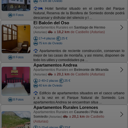
75 km de Oviedo
Hotel familiar situado en el centro del Parque
Natural, Reserva de la Biosfera de Somiedo donde podrá
8 Fotos
descansar y disfrutar del silencio y l ...
El Balcón del Oso
Apartamentos Rurales en
Santiago de Hermo
a
18,2 km
de Castiello (Asturias)
(Asturias)
17+4 plazas
25 €
75 km de Oviedo
Apartamentos de reciente construcción, conservan lo
mejor de las casas de montaña, y asi mismo, disponen de
8 Fotos
todo los utiles y comodidades pa ...
Apartamentos Andrea
Apartamentos Rurales en
Belmonte de Miranda
a
20,1 km
de Castiello (Asturias)
(Asturias)
2-40+2 plazas
25 €
40 km de Oviedo
Edificio de apartamentos situados en el casco urbano
y a la vez en el Parque Natural de Somiedo. Los
8 Fotos
apartamentos Andrea se encuentran situa ...
Apartamentos Rurales Lorences
Apartamentos Rurales en
Caunedo / Pola de
Somiedo
a
20,1 km
de Castiello
(Asturias)
(Asturias)
2-15+6 plazas
23 €