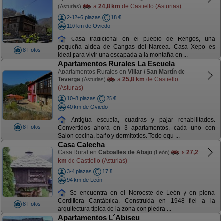
a
24,8 km
de Castiello (Asturias)
(Asturias)
2-12+6 plazas
18 €
110 km de Oviedo
Casa tradicional en el pueblo de Rengos, una
pequeña aldea de Cangas del Narcea. Casa Xepo es
8 Fotos
ideal para vivir una escapada a la montaña en ...
Apartamentos Rurales La Escuela
Apartamentos Rurales en
Villar / San Martín de
Teverga
a
25,8 km
de Castiello
(Asturias)
(Asturias)
10+8 plazas
25 €
40 km de Oviedo
Antigüa escuela, cuadras y pajar rehabilitados.
8 Fotos
Convertidos ahora en 3 apartamentos, cada uno con
Salon-cocina, baño y dormitotios. Todo equ ...
Casa Calecha
Casa Rural en
Caboalles de Abajo
a
27,2
(León)
km
de Castiello (Asturias)
3-4 plazas
17 €
94 km de León
Se encuentra en el Noroeste de León y en plena
Cordillera Cantábrica. Construida en 1948 fiel a la
8 Fotos
arquitectura típica de la zona con piedra ...
Apartamentos L´Abiseu