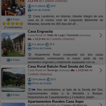
22,8 km
de Castiello (Asturias)
11+1 plazas
28 €
8 km de Oviedo
Casa Landorvio, en Asturias. Alquiler íntegro de una
8 Fotos
casa en el núcleo rural de Leiguarda (Belmonte de
Miranda), durante los 365 dias del añ ...
(3 comentarios)
Casa Engracita
Casa Rural en
Valle de Lago / Somiedo
(Asturias)
a
22,9 km
de Castiello (Asturias)
4+1 plazas
25 €
70 km de Oviedo
Alojamiento Rural compuesto por dos casas
rehabilitadas conservando la mayor parte de los
8 Fotos
elementos originales y totalmente equipadas con ca ...
Casa Rural Balcón Real Senda del Oso
Casa Rural en
Teverga
a
23,8 km
de
(Asturias)
Castiello (Asturias)
18+6 plazas
25 €
40 km de Oviedo
Nos encontramos, al lado de la Senda del Oso,
impresionantes vistas a la Montaña y Bosque.
8 Fotos
Disponemos de 3 apartamentos y 2 estudios, totalm ...
Apartamentos Rurales Casa Xepo
Apartamentos Rurales en
Cangas del Narcea