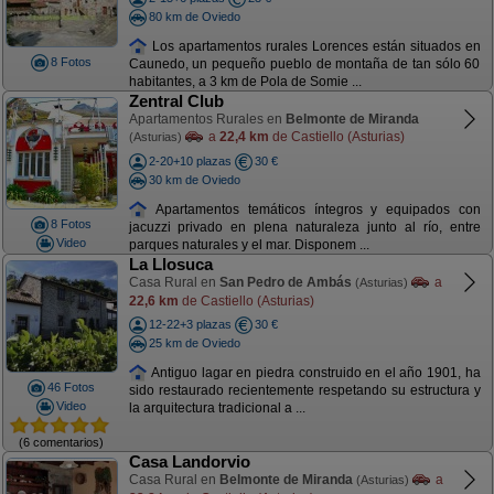
80 km de Oviedo
Los apartamentos rurales Lorences están situados en
8 Fotos
Caunedo, un pequeño pueblo de montaña de tan sólo 60
habitantes, a 3 km de Pola de Somie ...
Zentral Club
Apartamentos Rurales en
Belmonte de Miranda
a
22,4 km
de Castiello (Asturias)
(Asturias)
2-20+10 plazas
30 €
30 km de Oviedo
Apartamentos temáticos íntegros y equipados con
8 Fotos
jacuzzi privado en plena naturaleza junto al río, entre
Video
parques naturales y el mar. Disponem ...
La Llosuca
Casa Rural en
San Pedro de Ambás
a
(Asturias)
22,6 km
de Castiello (Asturias)
12-22+3 plazas
30 €
25 km de Oviedo
Antiguo lagar en piedra construido en el año 1901, ha
46 Fotos
sido restaurado recientemente respetando su estructura y
Video
la arquitectura tradicional a ...
(6 comentarios)
Casa Landorvio
Casa Rural en
Belmonte de Miranda
a
(Asturias)