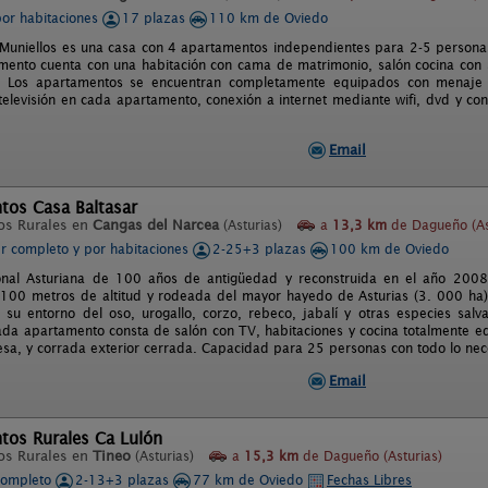
por habitaciones
17 plazas
110 km de Oviedo
 Muniellos es una casa con 4 apartamentos independientes para 2-5 persona
ento cuenta con una habitación con cama de matrimonio, salón cocina con
. Los apartamentos se encuentran completamente equipados con menaje
elevisión en cada apartamento, conexión a internet mediante wifi, dvd y cons
Email
tos Casa Baltasar
os Rurales en
Cangas del Narcea
(Asturias)
a
13,3 km
de Dagueño (As
er completo y por habitaciones
2-25+3 plazas
100 km de Oviedo
ional Asturiana de 100 años de antigüedad y reconstruida en el año 2008
100 metros de altitud y rodeada del mayor hayedo de Asturias (3. 000 ha
 su entorno del oso, urogallo, corzo, rebeco, jabalí y otras especies sal
ada apartamento consta de salón con TV, habitaciones y cocina totalmente e
sa, y corrada exterior cerrada. Capacidad para 25 personas con todo lo nece
Email
tos Rurales Ca Lulón
os Rurales en
Tineo
(Asturias)
a
15,3 km
de Dagueño (Asturias)
completo
2-13+3 plazas
77 km de Oviedo
Fechas Libres