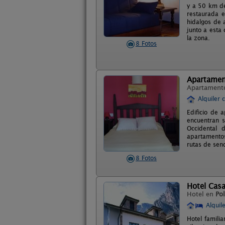
y a 50 km de
restaurada e
hidalgos de 
junto a esta
la zona.
8 Fotos
Apartamen
Apartament
Alquiler 
Edificio de 
encuentran s
Occidental 
apartamentos 
rutas de send
8 Fotos
Hotel Cas
Hotel en
Po
Alquil
Hotel famili