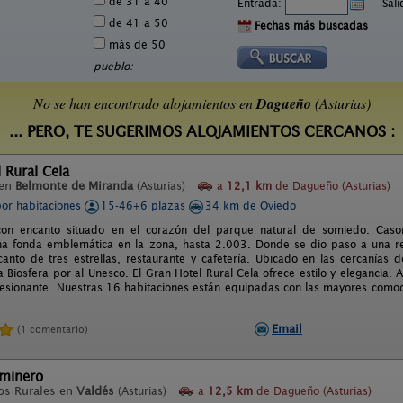
de 31 a 40
Entrada:
-
Sal
de 41 a 50
Fechas más buscadas
más de 50
pueblo:
No se han encontrado alojamientos en
Dagueño
(Asturias)
... PERO, TE SUGERIMOS ALOJAMIENTOS CERCANOS :
 Rural Cela
 en
Belmonte de Miranda
(Asturias)
a
12,1 km
de Dagueño (Asturias)
por habitaciones
15-46+6 plazas
34 km de Oviedo
 con encanto situado en el corazón del parque natural de somiedo. Cason
na fonda emblemática en la zona, hasta 2.003. Donde se dio paso a una ref
canto de tres estrellas, restaurante y cafetería. Ubicado en las cercanías
a Biosfera por al Unesco. El Gran Hotel Rural Cela ofrece estilo y elegancia.
esionante. Nuestras 16 habitaciones están equipadas con las mayores comodi
Email
(1 comentario)
aminero
os Rurales en
Valdés
(Asturias)
a
12,5 km
de Dagueño (Asturias)