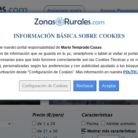
Anúnciate gratis
Acceso Propietar
Busca por pueblo
INFORMACIÓN BÁSICA SOBRE COOKIES
 de Dagueño
de nuestro portal responsabilidad de
Mario Temprado Casas
.
o de información que se guarda en tu pc, smartphone o tablet al visitar el port
ecesarias para que todo funcione correctamente son las Cookies Técnicas y no ne
rias), personalizadas según tus preferencias y con publicidad ajustada a tus búsq
sactivación desde “Configuración de Cookies”. Más información en nuestra
POLÍTI
Casa Rural La Rectoral
1 pers.
14+3 pers.
26 €
20 €
Beloncio (Asturias)
e
desde
Precio (€/pers)
Características
de 1 a 20
Piscina
Admite animales
de 21 a 30
Mostrar más características