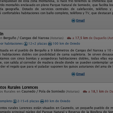
a tranquilidad de esta zona montañosa, si hace frío tenemos la chimenea q
estilo montañés enclavado en pleno Parque Natural de Somiedo, que facilita l
iada geografía. Dotado de servicios centrales de calefacción, teléfono 
 confortables habitaciones con baño completo, teléfono y TV, que destacan po
Email
ín
en
Berguño / Cangas del Narcea
(Asturias)
a
17,5 km
de Dagueño (Ast
por habitaciones
12+2 plazas
100 km de Oviedo
ituada en el pueblo de Berguño a 9 kilómetros de Cangas del Narcea y 10 d
 habitaciones dobles con posibilidad de cama supletoria. Se sirven desayu
tamos con cinco bonitas y acogedoras habitaciones dobles, todas ellas equ
e, con salida al corredor de madera desde donde se pueden contemplar unas
der el regalo que para el paladar suponen los guisos asturianos del ama de 
Email
tos Rurales Lorences
os Rurales en
Caunedo / Pola de Somiedo
(Asturias)
a
18,1 km
de Da
completo
2-15+6 plazas
80 km de Oviedo
ntos rurales Lorences están situados en Caunedo, un pequeño pueblo de m
omiedo principal núcleo del Parque Natural y Reserva de la Biosfera de So