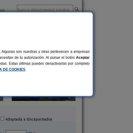
ios
-
al. Algunas son nuestras y otras pertenecen a empresas
cesitan de tu autorización. Al pulsar el botón
Aceptar
uedas. Estas últimas puedes desactivarlas por completo
CA DE COOKIES
.
El Pajar de Pumarega
La Llosuca
6 pers.
19 €
Castropol (Asturias)
San Pedro de Ambás (Ast
desde
Adaptada a discapacitados