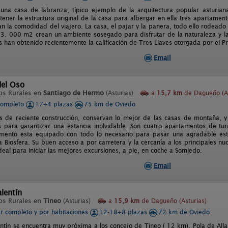
una casa de labranza, típico ejemplo de la arquitectura popular asturiana
ener la estructura original de la casa para albergar en ella tres apartamen
n la comodidad del viajero. La casa, el pajar y la panera, todo ello rodead
 3. 000 m2 crean un ambiente sosegado para disfrutar de la naturaleza y la 
 han obtenido recientemente la calificación de Tres Llaves otorgada por el Pr
Email
del Oso
os Rurales en
Santiago de Hermo
(Asturias)
a
15,7 km
de Dagueño (As
completo
17+4 plazas
75 km de Oviedo
 de reciente construcción, conservan lo mejor de las casas de montaña, y 
para garantizar una estancia inolvidable. Son cuatro apartamentos de tur
mento esta equipado con todo lo necesario para pasar una agradable est
 Biosfera. Su buen acceso a por carretera y la cercanía a los principales nuc
deal para iniciar las mejores excursiones, a pie, en coche a Somiedo.
Email
lentín
os Rurales en
Tineo
(Asturias)
a
15,9 km
de Dagueño (Asturias)
er completo y por habitaciones
12-18+8 plazas
72 km de Oviedo
ntín se encuentra muy próxima a los concejo de Tineo ( 12 km), Pola de Al