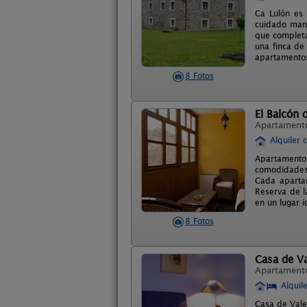
Ca Lulón es 
cuidado mant
que completa
una finca de
apartamentos
8 Fotos
El Balcón 
Apartament
Alquiler 
Apartamentos
comodidades 
Cada aparta
Reserva de la
en un lugar i
8 Fotos
Casa de Va
Apartament
Alquil
Casa de Vale