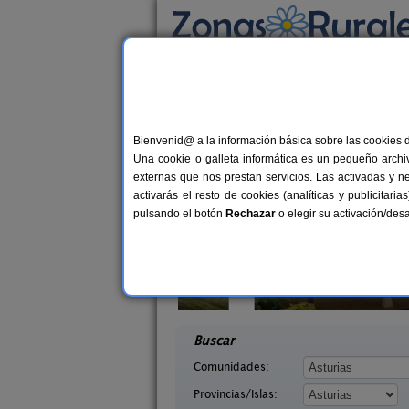
Busca por alojamiento
Alojamientos
>
Asturias
> Dagueño
Casas Rurales cerca
Bienvenid@ a la información básica sobre las cookies 
Una cookie o galleta informática es un pequeño archiv
externas que nos prestan servicios. Las activadas y n
activarás el resto de cookies (analíticas y publicita
pulsando el botón
Rechazar
o elegir su activación/de
saguas
El Acebo
2-8 pers.
4+
18 €
Asturias)
Beloncio (Asturias)
desde
desd
Buscar
Comunidades:
Provincias/Islas: