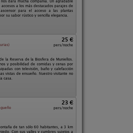
ue nos dará mucha compañía. Un agradable
os accesos a los más destacados parajes de
y ascensor para el acceso a las plantas
r su sabor rústico y sencilla elegancia.
25 €
urias)
pers/noche
e la Reserva de la Biosfera de Muniellos.
nos y posibilidad de comidas y cenas por
ipadas con televisión, baño y calefacción
 vistas de ensueño. Nuestro visitante no
la casa.
23 €
gueño
pers/noche
ontaña de tan sólo 60 habitantes, a 3 km
miedo. Con sus valles y cumbres sujetos a