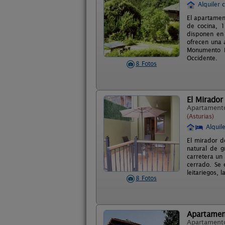
Alquiler 
El apartamen
de cocina, 
disponen en 
ofrecen una 
Monumento N
Occidente.
8 Fotos
El Mirador
Apartament
(Asturias)
Alquil
El mirador d
natural de g
carretera un
cerrado. Se 
leitariegos, 
8 Fotos
Apartament
Apartament