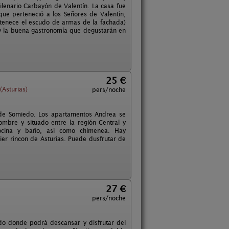
ilenario Carbayón de Valentín. La casa fue
ue perteneció a los Señores de Valentín,
rtenece el escudo de armas de la fachada)
 y la buena gastronomía que degustarán en
25 €
Asturias)
pers/noche
l de Somiedo. Los apartamentos Andrea se
mbre y situado entre la región Central y
cocina y baño, así como chimenea. Hay
uier rincon de Asturias. Puede dusfrutar de
27 €
pers/noche
edo donde podrá descansar y disfrutar del