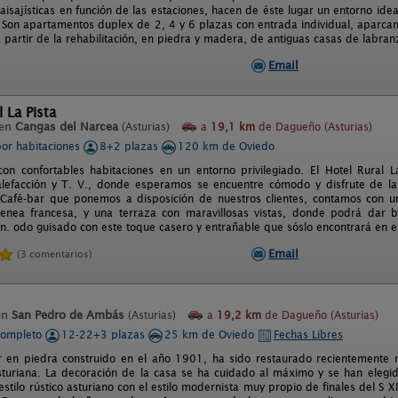
aisajísticas en función de las estaciones, hacen de éste lugar un entorno id
 Son apartamentos duplex de 2, 4 y 6 plazas con entrada individual, aparcami
a partir de la rehabilitación, en piedra y madera, de antiguas casas de labra
Email
l La Pista
 en
Cangas del Narcea
(Asturias)
a
19,1 km
de Dagueño (Asturias)
por habitaciones
8+2 plazas
120 km de Oviedo
con confortables habitaciones en un entorno privilegiado. El Hotel Rural 
calefacción y T. V., donde esperamos se encuentre cómodo y disfrute de la
Café-bar que ponemos a disposición de nuestros clientes, contamos con u
enea francesa, y una terraza con maravillosas vistas, donde podrá dar b
ón. odo guisado con este toque casero y entrañable que sóslo encontrará en e
Email
(3 comentarios)
en
San Pedro de Ambás
(Asturias)
a
19,2 km
de Dagueño (Asturias)
completo
12-22+3 plazas
25 km de Oviedo
Fechas Libres
r en piedra construido en el año 1901, ha sido restaurado recientemente r
asturiana. La decoración de la casa se ha cuidado al máximo y se han eleg
stilo rústico asturiano con el estilo modernista muy propio de finales del S 