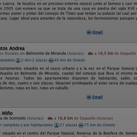
 Luarca. Se localiza en un precioso entorno natural junto al famoso y casi m
n 2005 con esmero ya que se trata de una casa en piedra del siglo XVII q
armas poner y pintar del concejo de Tineo que tenían su palacio (al cual pe
 casa. Lugar ideal para amantes de la naturaleza, los hermosísimos paisajes
Email
tos Andrea
os Rurales en
Belmonte de Miranda
(Asturias)
a
16,5 km
de Dagueño (
completo
2-40+2 plazas
40 km de Oviedo
apartamentos situados en el casco urbano y a la vez en el Parque Natura
ituados en Belmonte de Miranda, capital del concejo que lleva el mismo no
de Asturias. Todos los apartamentos disponen de habitación, salón, 
de dos, cuatro y seis plazas. Situacion privilegiada al estar cerca de cualq
erismo, rutas en bici, rutas en caballo.
Email
a Miño
la de Somiedo
(Asturias)
a
16,8 km
de Dagueño (Asturias)
er completo y por habitaciones
27 plazas
75 km de Oviedo
ar situado en el centro del Parque Natural, Reserva de la Biosfera de Somi