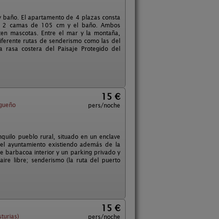
y baño. El apartamento de 4 plazas consta
con 2 camas de 105 cm y el baño. Ambos
ten mascotas. Entre el mar y la montaña,
diferente rutas de senderismo como las del
 rasa costera del Paisaje Protegido del
15 €
gueño
pers/noche
quilo pueblo rural, situado en un enclave
del ayuntamiento existiendo además de la
 barbacoa interior y un parking privado y
ire libre; senderismo (la ruta del puerto
15 €
turias)
pers/noche