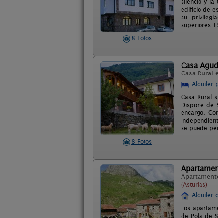
silencio y l
edificio de 
su privileg
superiores.15
8 Fotos
Casa Agud
Casa Rural 
Alquiler 
Casa Rural s
Dispone de 5
encargo. Con
independient
se puede per
8 Fotos
Apartamen
Apartament
(Asturias)
Alquiler 
Los apartame
de Pola de S