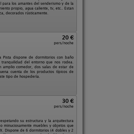
eal para los amantes del senderismo y de la
ento propio, agua caliente, tv, etc.. Estan
nza, decorados rústicamente.
20 €
pers/noche
La Pista dispone de dormitorios con baño
 tranquilidad del entorno que nos rodea.
n amplio comedor, dos salas de estar de
uena cuenta de los productos típicos de
ste tipo de hospedería.
30 €
pers/noche
espetando su estructura y la arquitectura
ido minuciosamente muebles y objetos que
XIX. Dispone de 6 dormitorios (4 dobles y 2