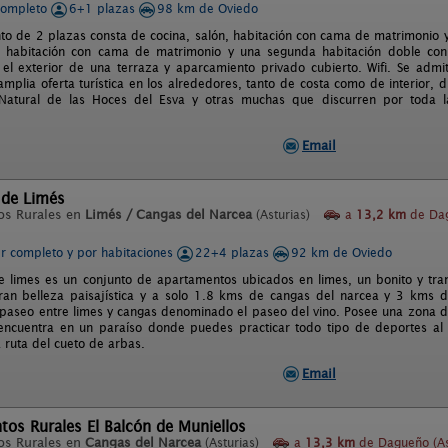
completo
6+1 plazas
98 km de Oviedo
to de 2 plazas consta de cocina, salón, habitación con cama de matrimonio 
1 habitación con cama de matrimonio y una segunda habitación doble 
el exterior de una terraza y aparcamiento privado cubierto. Wifi. Se admi
amplia oferta turística en los alrededores, tanto de costa como de interior, 
atural de las Hoces del Esva y otras muchas que discurren por toda la
Email
 de Limés
os Rurales en
Limés / Cangas del Narcea
(Asturias)
a
13,2 km
de Da
er completo y por habitaciones
22+4 plazas
92 km de Oviedo
e limes es un conjunto de apartamentos ubicados en limes, un bonito y tran
ran belleza paisajística y a solo 1.8 kms de cangas del narcea y 3 kms 
 paseo entre limes y cangas denominado el paseo del vino. Posee una zona de
encuentra en un paraíso donde puedes practicar todo tipo de deportes al a
la ruta del cueto de arbas.
Email
os Rurales El Balcón de Muniellos
os Rurales en
Cangas del Narcea
(Asturias)
a
13,3 km
de Dagueño (As