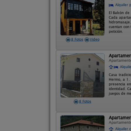
Alquiler 
El Balcón de
Cada apartam
hidromasaje
cuentan con t
petición.
8 Fotos
Video
Apartamen
Apartament
Alquil
Casa tradic
Hermo, a 1. 
presencia en
identidad. C
juegos de me
8 Fotos
Apartamen
Apartament
Alquiler 