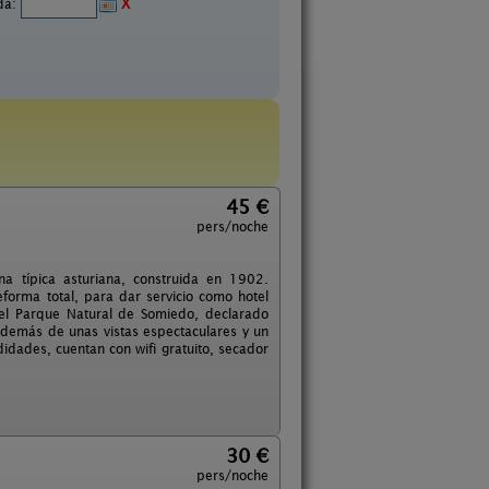
ida:
X
45 €
pers/noche
a típica asturiana, construida en 1902.
orma total, para dar servicio como hotel
 del Parque Natural de Somiedo, declarado
 Además de unas vistas espectaculares y un
dades, cuentan con wifi gratuito, secador
30 €
pers/noche