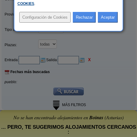
COOKIES
.
Provincias/Islas:
Tipo alquiler:
Plazas:
X
Entrada:
Salida:
Fechas más buscadas
pueblo:
MÁS FILTROS
No se han encontrado alojamientos en
Boinas
(Asturias)
... PERO, TE SUGERIMOS ALOJAMIENTOS CERCANOS
: