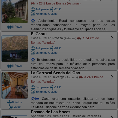
a
23,8 km
de Boinas (Asturias)
4+1 plazas
25 €
70 km de Oviedo
Alojamiento Rural compuesto por dos casas
rehabilitadas conservando la mayor parte de los
8 Fotos
elementos originales y totalmente equipadas con ca ...
El Cantu
Casa Rural en
Proaza
a
24 km
de
(Asturias)
Boinas (Asturias)
4+1 plazas
84 €
25 km de Oviedo
Te ofrecemos la posibilidad de alquilar nuestra casa
rural en Proaza para un máximo de 5 personas, para
8 Fotos
estancias de fin de semana o vacacio ...
La Carrozal Senda del Oso
Casa Rural en
Teverga
a
24,1 km
de
(Asturias)
Boinas (Asturias)
5+3 plazas
14 €
30 km de Oviedo
Casa rural con encanto, situada en un lugar
8 Fotos
rodeado de naturaleza, en Pleno Parque natural Ubiñas
Video
La Mesa. Dispone de zona exterior con barb ...
Posada de Las Hoces
Apartamentos Rurales en
Bustiello de Paredes /