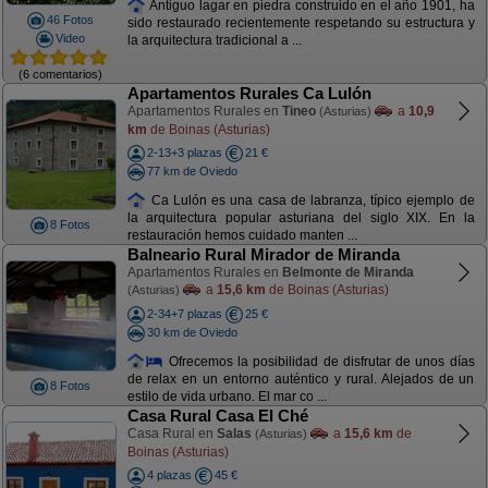
Antiguo lagar en piedra construido en el año 1901, ha
46 Fotos
sido restaurado recientemente respetando su estructura y
Video
la arquitectura tradicional a ...
(6 comentarios)
Apartamentos Rurales Ca Lulón
Apartamentos Rurales en
Tineo
a
10,9
(Asturias)
km
de Boinas (Asturias)
2-13+3 plazas
21 €
77 km de Oviedo
Ca Lulón es una casa de labranza, típico ejemplo de
la arquitectura popular asturiana del siglo XIX. En la
8 Fotos
restauración hemos cuidado manten ...
Balneario Rural Mirador de Miranda
Apartamentos Rurales en
Belmonte de Miranda
a
15,6 km
de Boinas (Asturias)
(Asturias)
2-34+7 plazas
25 €
30 km de Oviedo
Ofrecemos la posibilidad de disfrutar de unos días
de relax en un entorno auténtico y rural. Alejados de un
8 Fotos
estilo de vida urbano. El mar co ...
Casa Rural Casa El Ché
Casa Rural en
Salas
a
15,6 km
de
(Asturias)
Boinas (Asturias)
4 plazas
45 €