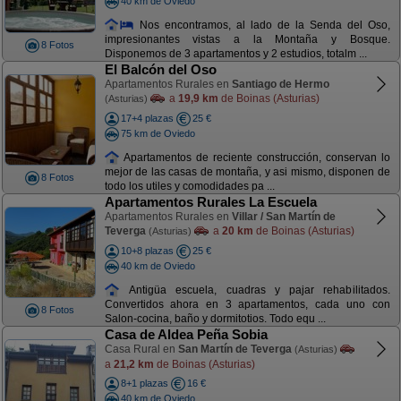
40 km de Oviedo
Nos encontramos, al lado de la Senda del Oso,
impresionantes vistas a la Montaña y Bosque.
8 Fotos
Disponemos de 3 apartamentos y 2 estudios, totalm ...
El Balcón del Oso
Apartamentos Rurales en
Santiago de Hermo
a
19,9 km
de Boinas (Asturias)
(Asturias)
17+4 plazas
25 €
75 km de Oviedo
Apartamentos de reciente construcción, conservan lo
mejor de las casas de montaña, y asi mismo, disponen de
8 Fotos
todo los utiles y comodidades pa ...
Apartamentos Rurales La Escuela
Apartamentos Rurales en
Villar / San Martín de
Teverga
a
20 km
de Boinas (Asturias)
(Asturias)
10+8 plazas
25 €
40 km de Oviedo
Antigüa escuela, cuadras y pajar rehabilitados.
Convertidos ahora en 3 apartamentos, cada uno con
8 Fotos
Salon-cocina, baño y dormitotios. Todo equ ...
Casa de Aldea Peña Sobia
Casa Rural en
San Martín de Teverga
(Asturias)
a
21,2 km
de Boinas (Asturias)
8+1 plazas
16 €
40 km de Oviedo