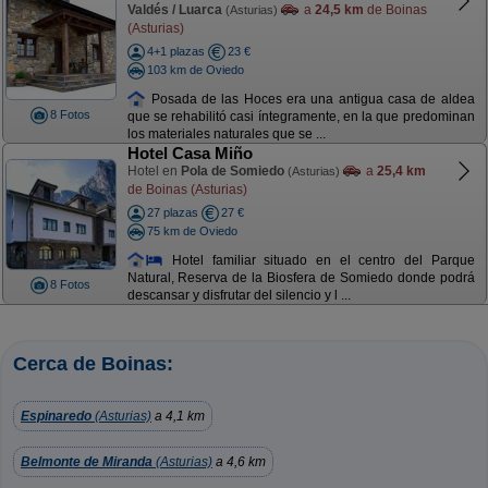
Valdés / Luarca
a
24,5 km
de Boinas
(Asturias)
(Asturias)
4+1 plazas
23 €
103 km de Oviedo
Posada de las Hoces era una antigua casa de aldea
8 Fotos
que se rehabilitó casi íntegramente, en la que predominan
los materiales naturales que se ...
Hotel Casa Miño
Hotel en
Pola de Somiedo
a
25,4 km
(Asturias)
de Boinas (Asturias)
27 plazas
27 €
75 km de Oviedo
Hotel familiar situado en el centro del Parque
Natural, Reserva de la Biosfera de Somiedo donde podrá
8 Fotos
descansar y disfrutar del silencio y l ...
Cerca de Boinas:
Espinaredo
(Asturias)
a 4,1 km
Belmonte de Miranda
(Asturias)
a 4,6 km