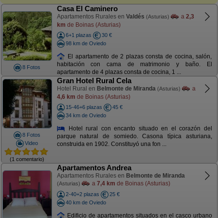
Casa El Caminero
Apartamentos Rurales en
Valdés
a
2,3
(Asturias)
km
de Boinas (Asturias)
6+1 plazas
30 €
98 km de Oviedo
El apartamento de 2 plazas consta de cocina, salón,
habitación con cama de matrimonio y baño. El
8 Fotos
apartamento de 4 plazas consta de cocina, 1 ...
Gran Hotel Rural Cela
Hotel Rural en
Belmonte de Miranda
a
(Asturias)
4,6 km
de Boinas (Asturias)
15-46+6 plazas
45 €
34 km de Oviedo
Hotel rural con encanto situado en el corazón del
8 Fotos
parque natural de somiedo. Casona típica asturiana,
Video
construida en 1902. Constituyó una fon ...
(1 comentario)
Apartamentos Andrea
Apartamentos Rurales en
Belmonte de Miranda
a
7,4 km
de Boinas (Asturias)
(Asturias)
2-40+2 plazas
25 €
40 km de Oviedo
Edificio de apartamentos situados en el casco urbano