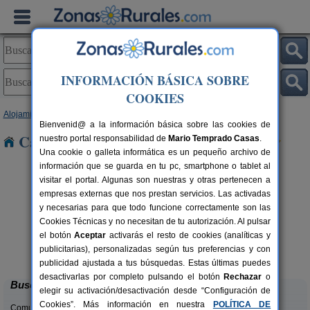
INFORMACIÓN BÁSICA SOBRE
COOKIES
Alojamientos
>
Asturias
> Boinas
Bienvenid@ a la información básica sobre las cookies de
Casas Rurales cerca de Boinas
nuestro portal responsabilidad de
Mario Temprado Casas
.
Una cookie o galleta informática es un pequeño archivo de
información que se guarda en tu pc, smartphone o tablet al
visitar el portal. Algunas son nuestras y otras pertenecen a
empresas externas que nos prestan servicios. Las activadas
y necesarias para que todo funcione correctamente son las
Cookies Técnicas y no necesitan de tu autorización. Al pulsar
el botón
Aceptar
activarás el resto de cookies (analíticas y
El Acebo
rs.
4+1 pers.
publicitarias), personalizadas según tus preferencias y con
 €
26 €
Beloncio (Asturias)
desde
publicidad ajustada a tus búsquedas. Estas últimas puedes
desactivarlas por completo pulsando el botón
Rechazar
o
Buscar
elegir su activación/desactivación desde “Configuración de
Cookies”. Más información en nuestra
POLÍTICA DE
Comunidades: