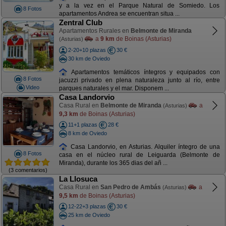
y a la vez en el Parque Natural de Somiedo. Los
8 Fotos
apartamentos Andrea se encuentran situa ...
Zentral Club
Apartamentos Rurales en
Belmonte de Miranda
a
9 km
de Boinas (Asturias)
(Asturias)
2-20+10 plazas
30 €
30 km de Oviedo
Apartamentos temáticos íntegros y equipados con
8 Fotos
jacuzzi privado en plena naturaleza junto al río, entre
Video
parques naturales y el mar. Disponem ...
Casa Landorvio
Casa Rural en
Belmonte de Miranda
a
(Asturias)
9,3 km
de Boinas (Asturias)
11+1 plazas
28 €
8 km de Oviedo
Casa Landorvio, en Asturias. Alquiler íntegro de una
8 Fotos
casa en el núcleo rural de Leiguarda (Belmonte de
Miranda), durante los 365 dias del añ ...
(3 comentarios)
La Llosuca
Casa Rural en
San Pedro de Ambás
a
(Asturias)
9,5 km
de Boinas (Asturias)
12-22+3 plazas
30 €
25 km de Oviedo