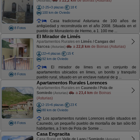
a
22,2 km
de Boinas (Asturias)
(Asturias)
2-25+3 plazas
18 €
100 km de Oviedo
Casa tradicional Asturiana de 100 años de
antigüedad y reconstruida en el año 2008. Situada en el
8 Fotos
pueblo de Monasterio de Hermo, a 1. 100 me ...
El Mirador de Limés
Apartamentos Rurales en
Limés / Cangas del
Narcea
a
22,8 km
de Boinas (Asturias)
(Asturias)
22+4 plazas
15 €
92 km de Oviedo
El mirador de limes es un conjunto de
apartamentos ubicados en limes, un bonito y tranquilo
8 Fotos
pueblo rural, situado en un enclave natural de g ...
Apartamentos Rurales Lorences
Apartamentos Rurales en
Caunedo / Pola de
Somiedo
a
23,4 km
de Boinas
(Asturias)
(Asturias)
2-15+6 plazas
23 €
80 km de Oviedo
Los apartamentos rurales Lorences están situados en
8 Fotos
Caunedo, un pequeño pueblo de montaña de tan sólo 60
habitantes, a 3 km de Pola de Somie ...
Casa Engracita
Casa Rural en
Valle de Lago / Somiedo
(Asturias)