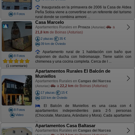
Inaugurada en la primavera de 2006 la Casa de Aldea
Peña Sobia viene a convertirse en un referente del turismo
8 Fotos
rural donde se combina armoni ...
Casa Marcelo
Apartamentos Rurales en
Proaza
a
(Asturias)
21,8 km
de Boinas (Asturias)
2 plazas
35 €
39 km de Oviedo
Apartamento rural de 1 habitación con baño que
8 Fotos
disponen de ducha con hidromasaje. Tiene salón con
chimenea y una cocina completa. Cerca de l ...
(1 comentario)
Apartamentos Rurales El Balcón de
Muniellos
Apartamentos Rurales en
Cangas del Narcea
a
22,2 km
de Boinas (Asturias)
(Asturias)
17 plazas
15 €
110 km de Oviedo
El Balcón de Muniellos es una casa con 4
8 Fotos
apartamentos independientes para 2-5 personas
Video
(Chocolate, Manzana, Arándano y Mora). Cada apartamen
...
Apartamentos Casa Baltasar
Apartamentos Rurales en
Cangas del Narcea