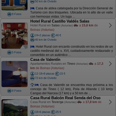
50 km de Oviedo
Casa de aldea catalogada por la Dirección General de
Turismo con dos trisqueles. Ubicada en lo alto de un valle
8 Fotos
con hermosas vistas. Un luga ...
Hotel Rural Castillo Valdés Salas
Hotel Rural en
Salas
a
15,6 km
de
(Asturias)
Boinas (Asturias)
24+2 plazas
40 €
40 km de Oviedo
Hotel Rural con encanto construido en los restos de un
castillo medieval del s. XVI, cuidadosamente restaurado y
5 Fotos
convertido en un auténtico ...
Casa de Valentín
Apartamentos Rurales en
Tineo
a
17,3
(Asturias)
km
de Boinas (Asturias)
12-18+8 plazas
15 €
72 km de Oviedo
Casa de Valentín se encuentra muy próxima a los
concejo de Tineo ( 12 km), Pola de Allande ( 10 km)y
8 Fotos
Cangas del Narcea (17 km) y a 50 km de ...
Casa Rural Balcón Real Senda del Oso
Casa Rural en
Teverga
a
17,8 km
de
(Asturias)
Boinas (Asturias)
18+6 plazas
25 €