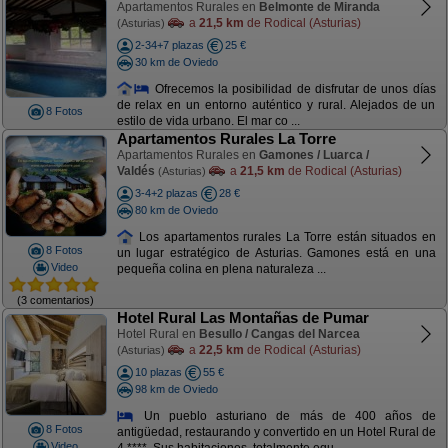
Apartamentos Rurales en
Belmonte de Miranda
a
21,5 km
de Rodical (Asturias)
(Asturias)
2-34+7 plazas
25 €
30 km de Oviedo
Ofrecemos la posibilidad de disfrutar de unos días
de relax en un entorno auténtico y rural. Alejados de un
8 Fotos
estilo de vida urbano. El mar co ...
Apartamentos Rurales La Torre
Apartamentos Rurales en
Gamones / Luarca /
Valdés
a
21,5 km
de Rodical (Asturias)
(Asturias)
3-4+2 plazas
28 €
80 km de Oviedo
Los apartamentos rurales La Torre están situados en
8 Fotos
un lugar estratégico de Asturias. Gamones está en una
Video
pequeña colina en plena naturaleza ...
(3 comentarios)
Hotel Rural Las Montañas de Pumar
Hotel Rural en
Besullo / Cangas del Narcea
a
22,5 km
de Rodical (Asturias)
(Asturias)
10 plazas
55 €
98 km de Oviedo
Un pueblo asturiano de más de 400 años de
8 Fotos
antigüedad, restaurando y convertido en un Hotel Rural de
Video