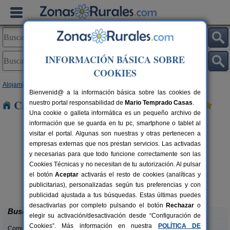
INFORMACIÓN BÁSICA SOBRE
COOKIES
Alojamientos
>
Asturias
> Rodical
Bienvenid@ a la información básica sobre las cookies de
Casas Rurales cerca de Rodical
nuestro portal responsabilidad de
Mario Temprado Casas
.
Una cookie o galleta informática es un pequeño archivo de
información que se guarda en tu pc, smartphone o tablet al
visitar el portal. Algunas son nuestras y otras pertenecen a
empresas externas que nos prestan servicios. Las activadas
y necesarias para que todo funcione correctamente son las
Cookies Técnicas y no necesitan de tu autorización. Al pulsar
el botón
Aceptar
activarás el resto de cookies (analíticas y
El Acebo
rs.
4+1 pers.
publicitarias), personalizadas según tus preferencias y con
 €
26 €
Beloncio (Asturias)
desde
publicidad ajustada a tus búsquedas. Estas últimas puedes
desactivarlas por completo pulsando el botón
Rechazar
o
Buscar
elegir su activación/desactivación desde “Configuración de
Cookies”. Más información en nuestra
POLÍTICA DE
Comunidades: