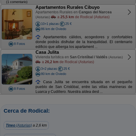
(1 comentario)
Apartamentos Rurales Cibuyo
Apartamentos Rurales en
Cangas del Narcea
a
25,5 km
de Rodical (Asturias)
(Asturias)
10+1 plazas
25 €
86 km de Oviedo
Apartamentos cálidos, acogedores y confortables
donde podrás disfrutar de la tranquilidad. El centenario
8 Fotos
edificio que alberga los apartament ...
Casa Julita
Vivienda turística en
San Cristóbal / Valdés
(Asturias)
a
26,2 km
de Rodical (Asturias)
3+2 plazas
25 €
80 km de Oviedo
Casa Julita se encuentra situada en el pequeño
pueblo de San Cristóbal, entre las villas marineras de
8 Fotos
Luarca y Cudillero. Nuestra aldea dest ...
Cerca de Rodical:
Tineo
(Asturias)
a 2,6 km