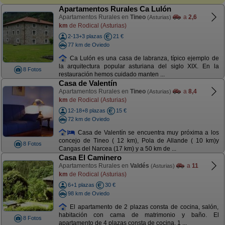
Apartamentos Rurales Ca Lulón
Apartamentos Rurales en
Tineo
a
2,6
(Asturias)
km
de Rodical (Asturias)
2-13+3 plazas
21 €
77 km de Oviedo
Ca Lulón es una casa de labranza, típico ejemplo de
la arquitectura popular asturiana del siglo XIX. En la
8 Fotos
restauración hemos cuidado manten ...
Casa de Valentín
Apartamentos Rurales en
Tineo
a
8,4
(Asturias)
km
de Rodical (Asturias)
12-18+8 plazas
15 €
72 km de Oviedo
Casa de Valentín se encuentra muy próxima a los
concejo de Tineo ( 12 km), Pola de Allande ( 10 km)y
8 Fotos
Cangas del Narcea (17 km) y a 50 km de ...
Casa El Caminero
Apartamentos Rurales en
Valdés
a
11
(Asturias)
km
de Rodical (Asturias)
6+1 plazas
30 €
98 km de Oviedo
El apartamento de 2 plazas consta de cocina, salón,
habitación con cama de matrimonio y baño. El
8 Fotos
apartamento de 4 plazas consta de cocina, 1 ...