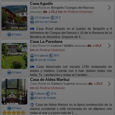
Casa Agudín
Casa Rural en
Berguño / Cangas del Narcea
a
25,1 km
de Rodical (Asturias)
(Asturias)
12+2 plazas
25 €
100 km de Oviedo
Casa Rural situada en el pueblo de Berguño a 9
kilómetros de Cangas del Narcea y 10 de la Reserva de la
8 Fotos
Biosfera de Muniellos. Dispone de 5 ...
Casa La Paredana
Casa Rural en
Luarca / Valdés
a
25,4
(Asturias)
km
de Rodical (Asturias)
6+2 plazas
25 €
85 km de Oviedo
Casa blasonada con escudo 1795 restaurada en
piedra y madera. Cuenta con 4 hab. dobles todas con
8 Fotos
baño, Tv., calefacción y vistas al Cantábri ...
Casa de Aldea Mariluz
Casa Rural en
Canero / Luarca
a
25,5
(Asturias)
km
de Rodical (Asturias)
5 plazas
15 €
84 km de Oviedo
Casa de Aldea Mariluz es la típica construcción de la
8 Fotos
marina occidental y está enclavada en un altiplano con
vistas al mar y a poco más de 1 ...