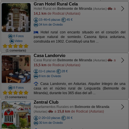
Gran Hotel Rural Cela
Hotel Rural en
Belmonte de Miranda
a
(Asturias)
14,1 km
de Rodical (Asturias)
15-46+6 plazas
45 €
34 km de Oviedo
Hotel rural con encanto situado en el corazón del
8 Fotos
parque natural de somiedo. Casona típica asturiana,
Video
construida en 1902. Constituyó una fon ...
(1 comentario)
Casa Landorvio
Casa Rural en
Belmonte de Miranda
a
(Asturias)
15,5 km
de Rodical (Asturias)
11+1 plazas
28 €
8 km de Oviedo
Casa Landorvio, en Asturias. Alquiler íntegro de una
8 Fotos
casa en el núcleo rural de Leiguarda (Belmonte de
Miranda), durante los 365 dias del añ ...
(3 comentarios)
Zentral Club
Apartamentos Rurales en
Belmonte de Miranda
a
15,8 km
de Rodical (Asturias)
(Asturias)
2-20+10 plazas
30 €
30 km de Oviedo