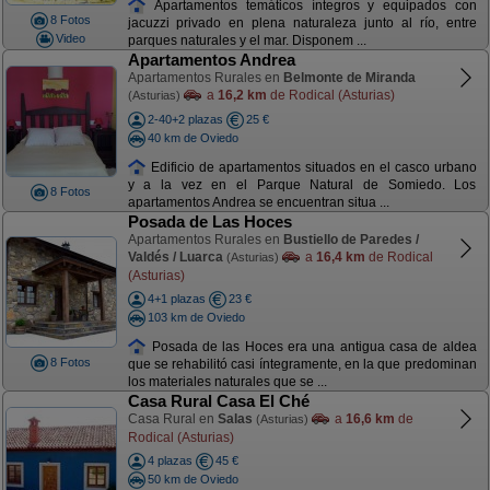
Apartamentos temáticos íntegros y equipados con
8 Fotos
jacuzzi privado en plena naturaleza junto al río, entre
Video
parques naturales y el mar. Disponem ...
Apartamentos Andrea
Apartamentos Rurales en
Belmonte de Miranda
a
16,2 km
de Rodical (Asturias)
(Asturias)
2-40+2 plazas
25 €
40 km de Oviedo
Edificio de apartamentos situados en el casco urbano
y a la vez en el Parque Natural de Somiedo. Los
8 Fotos
apartamentos Andrea se encuentran situa ...
Posada de Las Hoces
Apartamentos Rurales en
Bustiello de Paredes /
Valdés / Luarca
a
16,4 km
de Rodical
(Asturias)
(Asturias)
4+1 plazas
23 €
103 km de Oviedo
Posada de las Hoces era una antigua casa de aldea
8 Fotos
que se rehabilitó casi íntegramente, en la que predominan
los materiales naturales que se ...
Casa Rural Casa El Ché
Casa Rural en
Salas
a
16,6 km
de
(Asturias)
Rodical (Asturias)
4 plazas
45 €
50 km de Oviedo