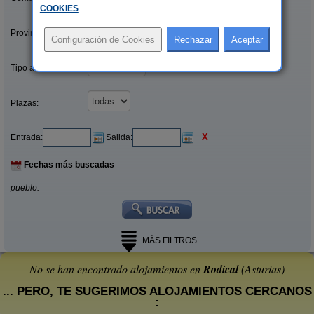
COOKIES
.
Provincias/Islas:
Tipo alquiler:
Plazas:
X
Entrada:
Salida:
Fechas más buscadas
pueblo:
MÁS FILTROS
No se han encontrado alojamientos en
Rodical
(Asturias)
... PERO, TE SUGERIMOS ALOJAMIENTOS CERCANOS
: