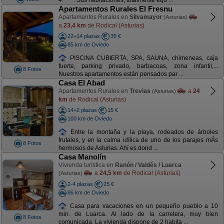
4 ****. Sus habitaciones, totalmente equ ...
Apartamentos Rurales El Fresnu
Apartamentos Rurales en
Silvamayor
(Asturias)
a
23,4 km
de Rodical (Asturias)
22+14 plazas
35 €
85 km de Oviedo
PISCINA CUBIERTA, SPA, SAUNA, chimeneas, caja
fuerte, parking privado, barbacoas, zona infantil,...
8 Fotos
Nuestros apartamentos están pensados par ...
Casa El Abad
Apartamentos Rurales en
Trevias
a
24
(Asturias)
km
de Rodical (Asturias)
14+2 plazas
15 €
100 km de Oviedo
Entre la montaña y la playa, rodeados de árboles
frutales, y en la calma idílica de uno de los parajes mÁs
8 Fotos
hermosos de Asturias. Ahí es dond ...
Casa Manolín
Vivienda turística en
Ranón / Valdés / Luarca
a
24,5 km
de Rodical (Asturias)
(Asturias)
2-4 plazas
25 €
86 km de Oviedo
Casa para vacaciones en un pequeño pueblo a 10
min. de Luarca. Al lado de la carretera, muy bien
8 Fotos
comunicada. La vivienda dispone de 2 habita ...