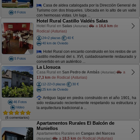
Casa de aldea catalogada por la Dirección General de
Turismo con dos trisqueles. Ubicada en lo alto de un valle
8 Fotos
con hermosas vistas. Un luga ...
Hotel Rural Castillo Valdés Salas
Hotel Rural en
Salas
a
16,6 km
de
(Asturias)
Rodical (Asturias)
24+2 plazas
40 €
40 km de Oviedo
Hotel Rural con encanto construido en los restos de un
castillo medieval del s. XVI, cuidadosamente restaurado y
5 Fotos
convertido en un auténtico ...
La Llosuca
Casa Rural en
San Pedro de Ambás
a
(Asturias)
17,3 km
de Rodical (Asturias)
12-22+3 plazas
30 €
25 km de Oviedo
Antiguo lagar en piedra construido en el año 1901, ha
46 Fotos
sido restaurado recientemente respetando su estructura y
Video
la arquitectura tradicional a ...
(6 comentarios)
Apartamentos Rurales El Balcón de
Muniellos
Apartamentos Rurales en
Cangas del Narcea
a
18,5 km
de Rodical (Asturias)
(Asturias)