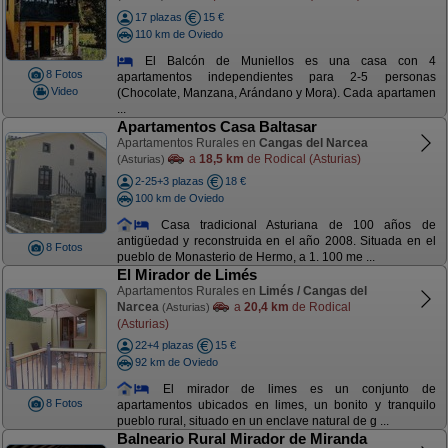
17 plazas
15 €
110 km de Oviedo
El Balcón de Muniellos es una casa con 4
8 Fotos
apartamentos independientes para 2-5 personas
Video
(Chocolate, Manzana, Arándano y Mora). Cada apartamen
...
Apartamentos Casa Baltasar
Apartamentos Rurales en
Cangas del Narcea
a
18,5 km
de Rodical (Asturias)
(Asturias)
2-25+3 plazas
18 €
100 km de Oviedo
Casa tradicional Asturiana de 100 años de
antigüedad y reconstruida en el año 2008. Situada en el
8 Fotos
pueblo de Monasterio de Hermo, a 1. 100 me ...
El Mirador de Limés
Apartamentos Rurales en
Limés / Cangas del
Narcea
a
20,4 km
de Rodical
(Asturias)
(Asturias)
22+4 plazas
15 €
92 km de Oviedo
El mirador de limes es un conjunto de
8 Fotos
apartamentos ubicados en limes, un bonito y tranquilo
pueblo rural, situado en un enclave natural de g ...
Balneario Rural Mirador de Miranda