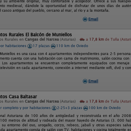
 y su ambiente original, muy confortable y acogedor. Ofrece a sus huésped
to medieval, dándole la oportunidad de disfrutar de unos días de autént
 casco antiguo del pueblo, cercano al mar, al río y a la montaña.
Email
os Rurales El Balcón de Muniellos
os Rurales en
Cangas del Narcea
(Asturias)
a
17,8 km
de Tuña (Asturi
por habitaciones
17 plazas
110 km de Oviedo
 Muniellos es una casa con 4 apartamentos independientes para 2-5 persona
ento cuenta con una habitación con cama de matrimonio, salón cocina con
. Los apartamentos se encuentran completamente equipados con menaje
elevisión en cada apartamento, conexión a internet mediante wifi, dvd y cons
Email
tos Casa Baltasar
os Rurales en
Cangas del Narcea
(Asturias)
a
17,8 km
de Tuña (Asturi
er completo y por habitaciones
2-25+3 plazas
100 km de Oviedo
ional Asturiana de 100 años de antigüedad y reconstruida en el año 2008
100 metros de altitud y rodeada del mayor hayedo de Asturias (3. 000 ha
 su entorno del oso, urogallo, corzo, rebeco, jabalí y otras especies sal
ada apartamento consta de salón con TV, habitaciones y cocina totalmente e