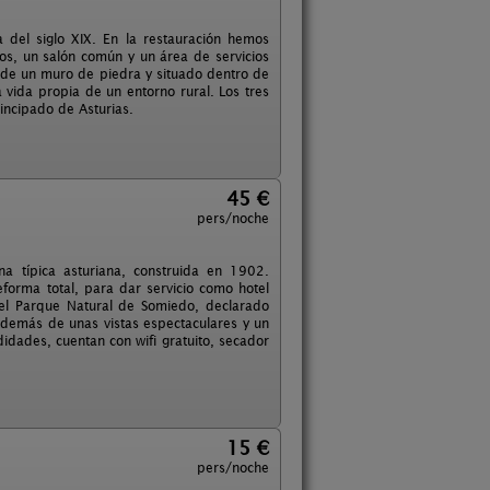
 del siglo XIX. En la restauración hemos
tos, un salón común y un área de servicios
o de un muro de piedra y situado dentro de
vida propia de un entorno rural. Los tres
incipado de Asturias.
45 €
pers/noche
a típica asturiana, construida en 1902.
orma total, para dar servicio como hotel
 del Parque Natural de Somiedo, declarado
 Además de unas vistas espectaculares y un
dades, cuentan con wifi gratuito, secador
15 €
pers/noche