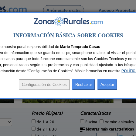
Anúnciate gratis
Acceso Propietar
Busca por pueblo
INFORMACIÓN BÁSICA SOBRE COOKIES
 de Tuña
de nuestro portal responsabilidad de
Mario Temprado Casas
.
o de información que se guarda en tu pc, smartphone o tablet al visitar el port
ecesarias para que todo funcione correctamente son las Cookies Técnicas y no ne
rias), personalizadas según tus preferencias y con publicidad ajustada a tus búsq
sactivación desde “Configuración de Cookies”. Más información en nuestra
POLÍTI
La Llosuca
1 pers.
12-22+3 pers.
26 €
30 €
San Pedro de Ambás (Asturias)
e
desde
Precio (€/pers)
Características
de 1 a 20
Piscina
Admite animales
de 21 a 30
Mostrar más características