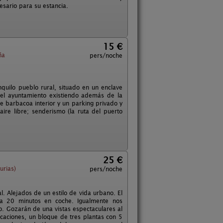
sario para su estancia.
15 €
ña
pers/noche
quilo pueblo rural, situado en un enclave
del ayuntamiento existiendo además de la
 barbacoa interior y un parking privado y
ire libre; senderismo (la ruta del puerto
25 €
urias)
pers/noche
l. Alejados de un estilo de vida urbano. El
a a 20 minutos en coche. Igualmente nos
o. Gozarán de una vistas espectaculares al
icaciones, un bloque de tres plantas con 5