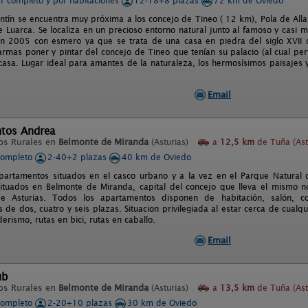
er completo y por habitaciones
12-18+8 plazas
72 km de Oviedo
ntín se encuentra muy próxima a los concejo de Tineo ( 12 km), Pola de Al
 Luarca. Se localiza en un precioso entorno natural junto al famoso y casi m
n 2005 con esmero ya que se trata de una casa en piedra del siglo XVII q
armas poner y pintar del concejo de Tineo que tenían su palacio (al cual pe
 casa. Lugar ideal para amantes de la naturaleza, los hermosísimos paisajes
Email
tos Andrea
os Rurales en
Belmonte de Miranda
(Asturias)
a
12,5 km
de Tuña (Ast
completo
2-40+2 plazas
40 km de Oviedo
apartamentos situados en el casco urbano y a la vez en el Parque Natura
ituados en Belmonte de Miranda, capital del concejo que lleva el mismo no
de Asturias. Todos los apartamentos disponen de habitación, salón, 
de dos, cuatro y seis plazas. Situacion privilegiada al estar cerca de cualq
erismo, rutas en bici, rutas en caballo.
Email
ub
os Rurales en
Belmonte de Miranda
(Asturias)
a
13,5 km
de Tuña (Ast
completo
2-20+10 plazas
30 km de Oviedo