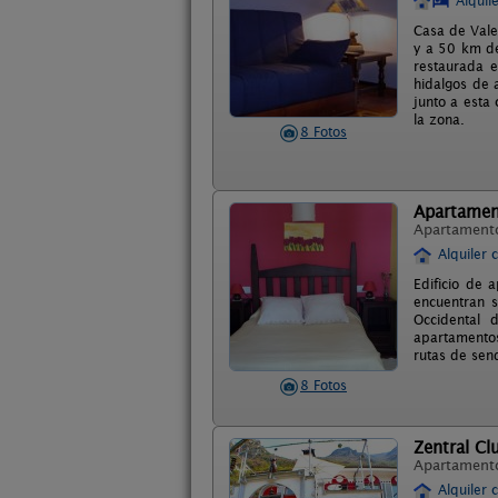
Alquil
Casa de Vale
y a 50 km de
restaurada e
hidalgos de 
junto a esta
la zona.
8 Fotos
Apartamen
Apartament
Alquiler 
Edificio de 
encuentran s
Occidental 
apartamentos 
rutas de send
8 Fotos
Zentral Cl
Apartament
Alquiler 