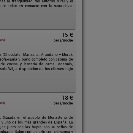
es la tranquilidad del entorno rural y el
ico relax en contacto con la naturaleza.
15 €
as)
pers/noche
s (Chocolate, Manzana, Arándano y Mora).
 sofá-cama y baño completo con cabina de
 de cocina y lencería de cama. Además,
ola Wii, a disposición de los clientes bajo
18 €
as)
pers/noche
. Situada en el pueblo de Monasterio de
) y uno de los más grandes de España. La
vajes junto con las hayas son su señas de
quipada. Salón comunitario con chimenea y