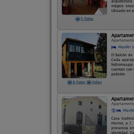
arquitectura
mágico encan
Ubicado en el
5 Fotos
Apartament
Apartament
Alquiler 
El Balcón de
Cada apartam
hidromasaje
cuentan con t
petición.
8 Fotos
Video
Apartamen
Apartament
Alquil
Casa tradic
Hermo, a 1. 
presencia en
identidad. C