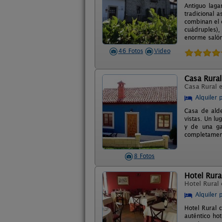
Antiguo laga
tradicional 
combinan el e
cuádruples),
enorme salón
46 Fotos
Video
Casa Rural
Casa Rural 
Alquiler 
Casa de alde
vistas. Un l
y de una ga
completament
8 Fotos
Hotel Rura
Hotel Rural
Alquiler 
Hotel Rural 
auténtico ho