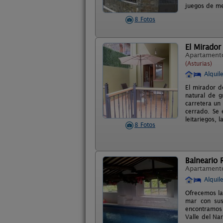
juegos de me
8 Fotos
El Mirador
Apartament
(Asturias)
Alquil
El mirador d
natural de g
carretera un
cerrado. Se 
leitariegos, 
8 Fotos
Balneario 
Apartament
Alquil
Ofrecemos la 
mar con sus
encontramos 
Valle del Na