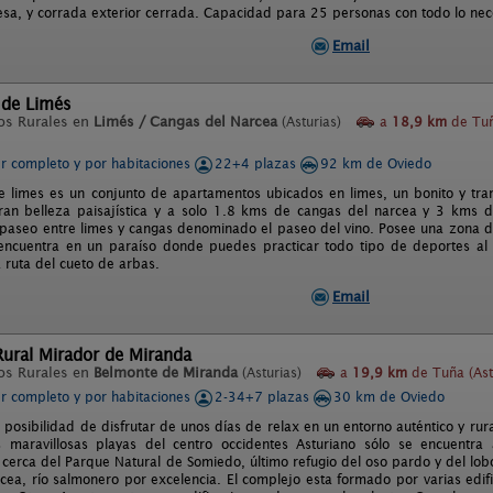
sa, y corrada exterior cerrada. Capacidad para 25 personas con todo lo nece
Email
 de Limés
os Rurales en
Limés / Cangas del Narcea
(Asturias)
a
18,9 km
de Tu
er completo y por habitaciones
22+4 plazas
92 km de Oviedo
e limes es un conjunto de apartamentos ubicados en limes, un bonito y tran
ran belleza paisajística y a solo 1.8 kms de cangas del narcea y 3 kms 
 paseo entre limes y cangas denominado el paseo del vino. Posee una zona de
encuentra en un paraíso donde puedes practicar todo tipo de deportes al a
la ruta del cueto de arbas.
Email
Rural Mirador de Miranda
os Rurales en
Belmonte de Miranda
(Asturias)
a
19,9 km
de Tuña (Ast
er completo y por habitaciones
2-34+7 plazas
30 km de Oviedo
posibilidad de disfrutar de unos días de relax en un entorno auténtico y rura
 maravillosas playas del centro occidentes Asturiano sólo se encuentr
cerca del Parque Natural de Somiedo, último refugio del oso pardo y del lob
rcea, río salmonero por excelencia. El complejo esta formado por varias edif