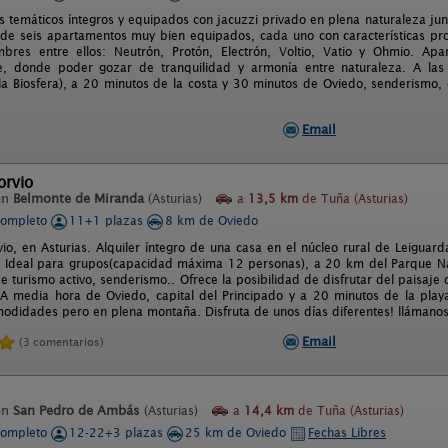
 temáticos íntegros y equipados con jacuzzi privado en plena naturaleza junto
e seis apartamentos muy bien equipados, cada uno con características prop
mbres entre ellos: Neutrón, Protón, Electrón, Voltio, Vatio y Ohmio. Ap
e, donde poder gozar de tranquilidad y armonía entre naturaleza. A la
la Biosfera), a 20 minutos de la costa y 30 minutos de Oviedo, senderismo, d
Email
orvio
en
Belmonte de Miranda
(Asturias)
a
13,5 km
de Tuña (Asturias)
completo
11+1 plazas
8 km de Oviedo
io, en Asturias. Alquiler íntegro de una casa en el núcleo rural de Leiguar
. Ideal para grupos(capacidad máxima 12 personas), a 20 km del Parque Nat
e turismo activo, senderismo.. Ofrece la posibilidad de disfrutar del paisaje 
 A media hora de Oviedo, capital del Principado y a 20 minutos de la play
modidades pero en plena montaña. Disfruta de unos días diferentes! llámano
Email
(3 comentarios)
en
San Pedro de Ambás
(Asturias)
a
14,4 km
de Tuña (Asturias)
completo
12-22+3 plazas
25 km de Oviedo
Fechas Libres