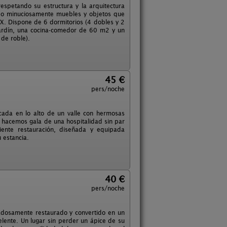
espetando su estructura y la arquitectura
ido minuciosamente muebles y objetos que
XIX. Dispone de 6 dormitorios (4 dobles y 2
jardín, una cocina-comedor de 60 m2 y un
de roble).
45 €
pers/noche
cada en lo alto de un valle con hermosas
s hacemos gala de una hospitalidad sin par
iente restauración, diseñada y equipada
 estancia.
40 €
pers/noche
idadosamente restaurado y convertido en un
elente. Un lugar sin perder un ápice de su