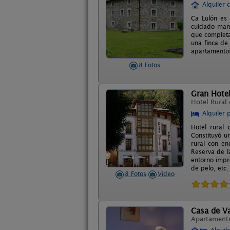
Alquiler 
Ca Lulón es 
cuidado mant
que completa
una finca de
apartamentos
8 Fotos
Gran Hotel
Hotel Rural
Alquiler 
Hotel rural
Constituyó u
rural con en
Reserva de l
entorno impr
de pelo, etc.
8 Fotos
Video
Casa de Va
Apartament