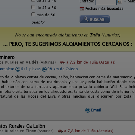
de 31 a 40
Entrada:
-
Sal
de 41 a 50
Fechas más buscadas
más de 50
pueblo:
No se han encontrado alojamientos en
Tuña
(Asturias)
... PERO, TE SUGERIMOS ALOJAMIENTOS CERCANOS :
aminero
os Rurales en
Valdés
(Asturias)
a
7,2 km
de Tuña (Asturias)
completo
6+1 plazas
98 km de Oviedo
to de 2 plazas consta de cocina, salón, habitación con cama de matrimonio 
1 habitación con cama de matrimonio y una segunda habitación doble 
el exterior de una terraza y aparcamiento privado cubierto. Wifi. Se admi
amplia oferta turística en los alrededores, tanto de costa como de interior, 
atural de las Hoces del Esva y otras muchas que discurren por toda la
Email
tos Rurales Ca Lulón
os Rurales en
Tineo
(Asturias)
a
7,8 km
de Tuña (Asturias)