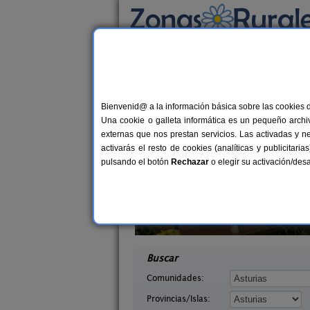
Busca por alojamiento
Alojamientos
>
Asturias
> Tuña
Casas Rurales cerca
Bienvenid@ a la información básica sobre las cookies 
Una cookie o galleta informática es un pequeño archiv
externas que nos prestan servicios. Las activadas y n
activarás el resto de cookies (analíticas y publicita
pulsando el botón
Rechazar
o elegir su activación/de
saguas
El Acebo
2-8 pers.
4+
18 €
Asturias)
Beloncio (Asturias)
desde
desd
Buscar
Comunidades:
Provincias/Islas: