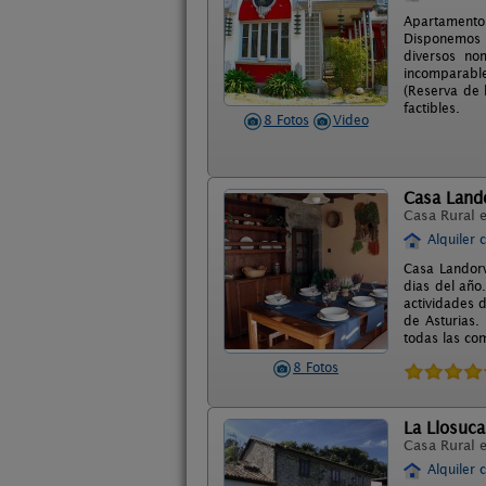
Apartamentos
Disponemos d
diversos no
incomparabl
(Reserva de 
factibles.
8 Fotos
Video
Casa Land
Casa Rural 
Alquiler 
Casa Landorv
dias del año
actividades d
de Asturias.
todas las co
8 Fotos
La Llosuca
Casa Rural 
Alquiler 