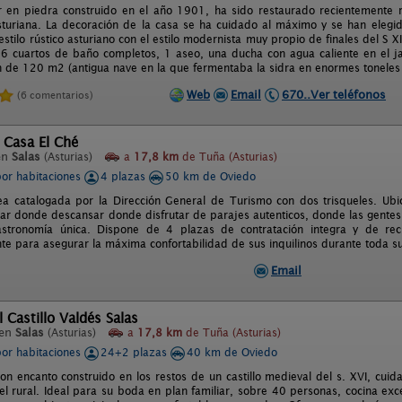
r en piedra construido en el año 1901, ha sido restaurado recientemente r
asturiana. La decoración de la casa se ha cuidado al máximo y se han eleg
stilo rústico asturiano con el estilo modernista muy propio de finales del S 
 6 cuartos de baño completos, 1 aseo, una ducha con agua caliente en el 
 de 120 m2 (antigua nave en la que fermentaba la sidra en enormes toneles 
Web
Email
670..Ver teléfonos
(6 comentarios)
 Casa El Ché
en
Salas
(Asturias)
a
17,8 km
de Tuña (Asturias)
por habitaciones
4 plazas
50 km de Oviedo
a catalogada por la Dirección General de Turismo con dos trisqueles. Ubi
ugar donde descansar donde disfrutar de parajes autenticos, donde las gente
stronomía única. Dispone de 4 plazas de contratación integra y de rec
e para asegurar la máxima confortabilidad de sus inquilinos durante toda su
Email
l Castillo Valdés Salas
 en
Salas
(Asturias)
a
17,8 km
de Tuña (Asturias)
por habitaciones
24+2 plazas
40 km de Oviedo
con encanto construido en los restos de un castillo medieval del s. XVI, cu
tel rural. Ideal para su boda en plan familiar, sobre 40 personas, cocina exc