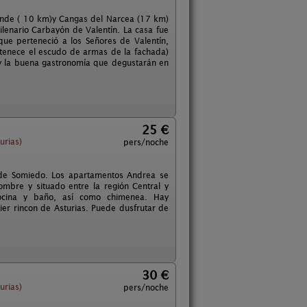
lande ( 10 km)y Cangas del Narcea (17 km)
ilenario Carbayón de Valentín. La casa fue
ue perteneció a los Señores de Valentín,
rtenece el escudo de armas de la fachada)
 y la buena gastronomía que degustarán en
25 €
urias)
pers/noche
l de Somiedo. Los apartamentos Andrea se
mbre y situado entre la región Central y
cocina y baño, así como chimenea. Hay
uier rincon de Asturias. Puede dusfrutar de
30 €
urias)
pers/noche