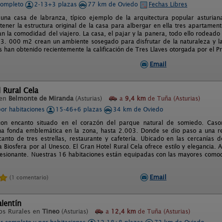
completo
2-13+3 plazas
77 km de Oviedo
Fechas Libres
una casa de labranza, típico ejemplo de la arquitectura popular asturiana
ener la estructura original de la casa para albergar en ella tres apartamen
n la comodidad del viajero. La casa, el pajar y la panera, todo ello rodead
 3. 000 m2 crean un ambiente sosegado para disfrutar de la naturaleza y la 
 han obtenido recientemente la calificación de Tres Llaves otorgada por el Pr
Email
 Rural Cela
 en
Belmonte de Miranda
(Asturias)
a
9,4 km
de Tuña (Asturias)
por habitaciones
15-46+6 plazas
34 km de Oviedo
 con encanto situado en el corazón del parque natural de somiedo. Cason
na fonda emblemática en la zona, hasta 2.003. Donde se dio paso a una ref
canto de tres estrellas, restaurante y cafetería. Ubicado en las cercanías
a Biosfera por al Unesco. El Gran Hotel Rural Cela ofrece estilo y elegancia.
esionante. Nuestras 16 habitaciones están equipadas con las mayores comodi
Email
(1 comentario)
lentín
os Rurales en
Tineo
(Asturias)
a
12,4 km
de Tuña (Asturias)