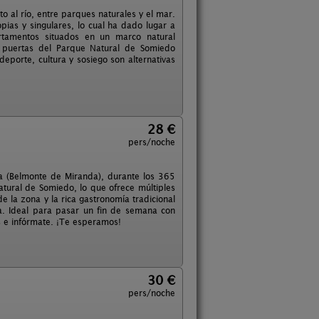
 al río, entre parques naturales y el mar.
ias y singulares, lo cual ha dado lugar a
artamentos situados en un marco natural
s puertas del Parque Natural de Somiedo
eporte, cultura y sosiego son alternativas
28 €
pers/noche
da (Belmonte de Miranda), durante los 365
ural de Somiedo, lo que ofrece múltiples
de la zona y la rica gastronomía tradicional
a. Ideal para pasar un fin de semana con
s e infórmate. ¡Te esperamos!
30 €
pers/noche