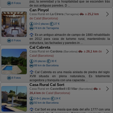
paz, la serenidad y la hospitalidad que se esconden trás
8 Fotos
de sus antiguas paredes. D ...
Can Pinyol
Casa Rural en
La Cirera
a
25,2 km
(Tarragona)
de Calaf (Barcelona)
10+2 plazas
27 €
74 km de Tarragona
Es un antiguo almacén de campo de 1880 rehabilitado
en 2012 para casa de turismo rural, manteniéndo la
8 Fotos
estructura, las fachadas y paredes in ...
Cal Cabreta
Casa Rural en
Cardona
a
26,1 km
de
(Barcelona)
Calaf (Barcelona)
20 plazas
30 €
88 km de Barcelona
Cal Cabreta es una masía aislada de piedra del siglo
XVIII situada en plena naturaleza, Es totalmente
8 Fotos
acogedora y tranquila con una capacida ...
Casa Rural Cal Sort
Casa Rural en
Castellbell i El Vilar
a
(Barcelona)
26,4 km
de Calaf (Barcelona)
2-8+1 plazas
24 €
50 km de Barcelona
Cal Sort es una masía que data del año 1777 con una