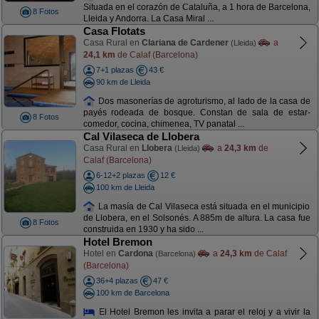
Situada en el corazón de Cataluña, a 1 hora de Barcelona,
8 Fotos
Lleida y Andorra. La Casa Miral ...
Casa Flotats
Casa Rural en
Clariana de Cardener
a
(Lleida)
24,1 km
de Calaf (Barcelona)
7+1 plazas
43 €
90 km de Lleida
Dos masonerías de agroturismo, al lado de la casa de
payés rodeada de bosque. Constan de sala de estar-
8 Fotos
comedor, cocina, chimenea, TV panatal ...
Cal Vilaseca de Llobera
Casa Rural en
Llobera
a
24,3 km
de
(Lleida)
Calaf (Barcelona)
6-12+2 plazas
12 €
100 km de Lleida
La masía de Cal Vilaseca está situada en el municipio
de Llobera, en el Solsonés. A 885m de altura. La casa fue
8 Fotos
construida en 1930 y ha sido ...
Hotel Bremon
Hotel en
Cardona
a
24,3 km
de Calaf
(Barcelona)
(Barcelona)
36+4 plazas
47 €
100 km de Barcelona
El Hotel Bremon les invita a parar el reloj y a vivir la