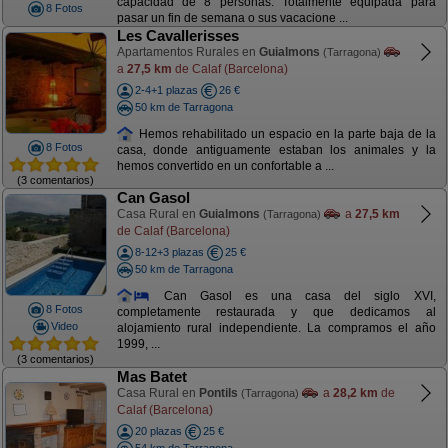
capacidad de 8 personas. Totalmente equipada para
8 Fotos
pasar un fin de semana o sus vacacione ...
Les Cavallerisses
Apartamentos Rurales en
Guialmons
(Tarragona)
a
27,5 km
de Calaf (Barcelona)
2-4+1 plazas
26 €
50 km de Tarragona
Hemos rehabilitado un espacio en la parte baja de la
8 Fotos
casa, donde antiguamente estaban los animales y la
hemos convertido en un confortable a ...
(3 comentarios)
Can Gasol
Casa Rural en
Guialmons
a
27,5 km
(Tarragona)
de Calaf (Barcelona)
8-12+3 plazas
25 €
50 km de Tarragona
Can Gasol es una casa del siglo XVI,
8 Fotos
completamente restaurada y que dedicamos al
Video
alojamiento rural independiente. La compramos el año
1999, ...
(3 comentarios)
Mas Batet
Casa Rural en
Pontils
a
28,2 km
de
(Tarragona)
Calaf (Barcelona)
20 plazas
25 €
54 km de Tarragona