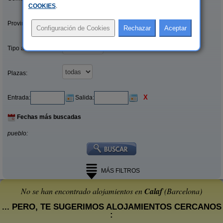
COOKIES
.
Provincias/Islas:
Tipo alquiler:
Plazas:
X
Entrada:
Salida:
Fechas más buscadas
pueblo:
MÁS FILTROS
No se han encontrado alojamientos en
Calaf
(Barcelona)
... PERO, TE SUGERIMOS ALOJAMIENTOS CERCANOS
: