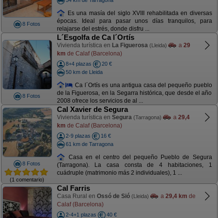
Es una masía del siglo XVIII rehabilitada en diversas
épocas. Ideal para pasar unos días tranquilos, para
8 Fotos
relajarse del estrés, donde disfru ...
L´Esgolfa de Ca l´Ortís
Vivienda turística en
La Figuerosa
a
29
(Lleida)
km
de Calaf (Barcelona)
8+4 plazas
20 €
50 km de Lleida
Ca l´Ortís es una antigua casa del pequeño pueblo
de la Figuerosa, en la Segarra histórica, que desde el año
8 Fotos
2008 ofrece los servicios de al ...
Cal Xavier de Segura
Vivienda turística en
Segura
a
29,4
(Tarragona)
km
de Calaf (Barcelona)
2-9 plazas
16 €
61 km de Tarragona
Casa en el centro del pequeño Pueblo de Segura
8 Fotos
(Tarragona). La casa consta de 4 habitaciones, 1
cuádruple (matrimonio más 2 individuales), 1 ...
(1 comentario)
Cal Farris
Casa Rural en
Ossó de Sió
a
29,4 km
de
(Lleida)
Calaf (Barcelona)
2-4+1 plazas
40 €