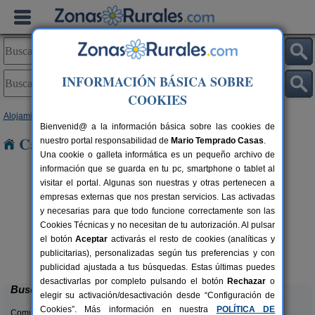
INFORMACIÓN BÁSICA SOBRE
COOKIES
Alojamientos
>
Cataluña
>
Barcelona
> Calaf
Bienvenid@ a la información básica sobre las cookies de
Casas Rurales cerca de Calaf
nuestro portal responsabilidad de
Mario Temprado Casas
.
Una cookie o galleta informática es un pequeño archivo de
información que se guarda en tu pc, smartphone o tablet al
visitar el portal. Algunas son nuestras y otras pertenecen a
empresas externas que nos prestan servicios. Las activadas
y necesarias para que todo funcione correctamente son las
Cookies Técnicas y no necesitan de tu autorización. Al pulsar
el botón
Aceptar
activarás el resto de cookies (analíticas y
El Mas de Tous
rs.
6+6 pers.
publicitarias), personalizadas según tus preferencias y con
 €
25 €
Sant Martí de Tous (Barcelona)
desde
publicidad ajustada a tus búsquedas. Estas últimas puedes
desactivarlas por completo pulsando el botón
Rechazar
o
Buscar
elegir su activación/desactivación desde “Configuración de
Cookies”. Más información en nuestra
POLÍTICA DE
Comunidades: