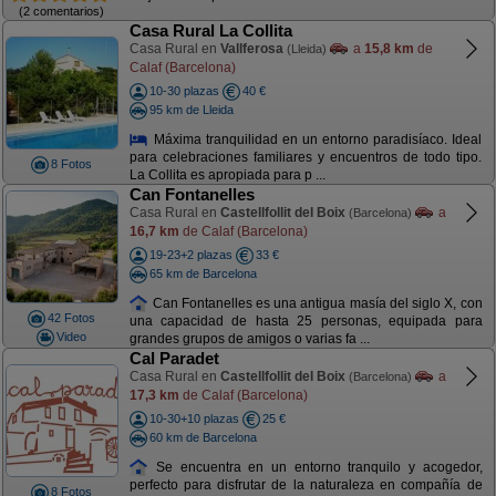
(2 comentarios)
Casa Rural La Collita
Casa Rural en
Vallferosa
a
15,8 km
de
(Lleida)
Calaf (Barcelona)
10-30 plazas
40 €
95 km de Lleida
Máxima tranquilidad en un entorno paradisíaco. Ideal
para celebraciones familiares y encuentros de todo tipo.
8 Fotos
La Collita es apropiada para p ...
Can Fontanelles
Casa Rural en
Castellfollit del Boix
a
(Barcelona)
16,7 km
de Calaf (Barcelona)
19-23+2 plazas
33 €
65 km de Barcelona
Can Fontanelles es una antigua masía del siglo X, con
42 Fotos
una capacidad de hasta 25 personas, equipada para
Video
grandes grupos de amigos o varias fa ...
Cal Paradet
Casa Rural en
Castellfollit del Boix
a
(Barcelona)
17,3 km
de Calaf (Barcelona)
10-30+10 plazas
25 €
60 km de Barcelona
Se encuentra en un entorno tranquilo y acogedor,
perfecto para disfrutar de la naturaleza en compañía de
8 Fotos