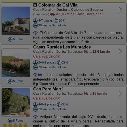
El Colomar de Cal Vila
Casa Rural en
Dusfort / Calonge de Segarra
a
1,8 km
de Calaf (Barcelona)
(Barcelona)
4-7 plazas
20 €
90 km de Barcelona
El Colomar de Cal Vila de 7 personas es una casa
rural independiente de 2 plantas con paredes de piedra,
8 Fotos
vigas de madera y decoración rústic ...
Casas Rurales Les Muntades
Casa Rural en
Jorba
a
12,6 km
de
(Barcelona)
Calaf (Barcelona)
2-4+1 plazas
29 €
70 km de Barcelona
Les muntades consta de 3 alojamientos
independientes, Terra: para 4 p., Aire: para 4 p. y Foc: para
8 Fotos
5 p. Cada Alojamiento Rural Independente ...
Can Pere Martí
Casa Rural en
Jorba
a
15 km
de
(Barcelona)
Calaf (Barcelona)
4-8+1 plazas
35 €
70 km de Barcelona
Antigua Masovería del siglo XVII, dedicada en su
8 Fotos
origen al cultivo de la viña y cereal. Rehabilitada para
mejor confort pero manteniendo sus ...