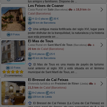
tus amigos y familiares. Dispone de ...
Les Feixes de Coaner
Casa Rural en
Salo
a
18,9 km
de
(Barcelona)
Calaf (Barcelona)
4-11+2 plazas
30 €
89 km de Barcelona
Una antigua masia fortificada del siglo XVI, lugar para
poder disfrutar de la tranquilidad, la naturaleza y la historia
8 Fotos
que esta presente en ...
El Mas de Tous
Casa Rural en
Sant Martí de Tous
a
(Barcelona)
20 km
de Calaf (Barcelona)
6+6 plazas
25 €
45 km de Barcelona
El Mas de Tous es una masia de payés de turismo
10 Fotos
rural anterior al siglo XIX y está situada en el término
municipal de Sant Martí de Tous, en ...
(3 comentarios)
El Bressol de Cal Feixas
Vivienda turística en
Freixinet de Riner
a
(Lleida)
21,5 km
de Calaf (Barcelona)
8+2 plazas
45 €
109 km de Lleida
El Bressol de Cal Feixas (La Cuna de Cal Feixas) es