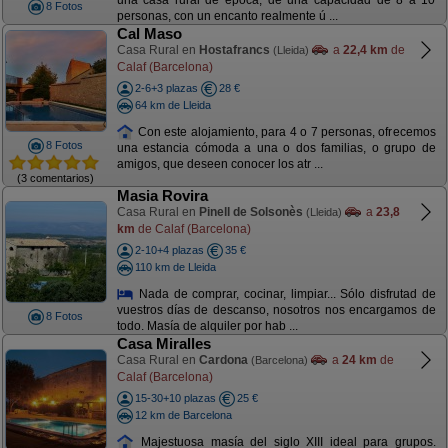
una casa rural de época, de una capacidad de 8 a 10
8 Fotos
personas, con un encanto realmente ú ...
Cal Maso
Casa Rural en
Hostafrancs
a
22,4 km
de
(Lleida)
Calaf (Barcelona)
2-6+3 plazas
28 €
64 km de Lleida
Con este alojamiento, para 4 o 7 personas, ofrecemos
8 Fotos
una estancia cómoda a una o dos familias, o grupo de
amigos, que deseen conocer los atr ...
(3 comentarios)
Masia Rovira
Casa Rural en
Pinell de Solsonès
a
23,8
(Lleida)
km
de Calaf (Barcelona)
2-10+4 plazas
35 €
110 km de Lleida
Nada de comprar, cocinar, limpiar... Sólo disfrutad de
vuestros días de descanso, nosotros nos encargamos de
8 Fotos
todo. Masía de alquiler por hab ...
Casa Miralles
Casa Rural en
Cardona
a
24 km
de
(Barcelona)
Calaf (Barcelona)
15-30+10 plazas
25 €
12 km de Barcelona
Majestuosa masía del siglo XIII ideal para grupos.