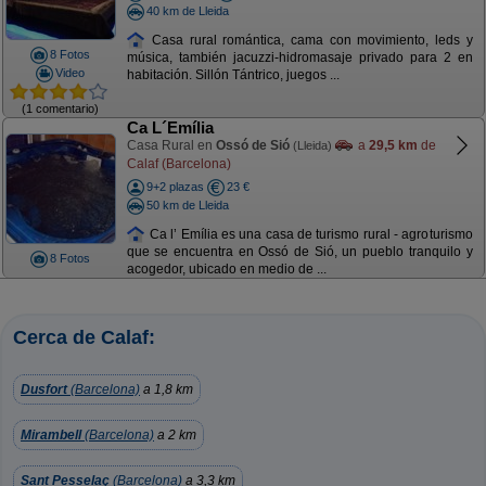
40 km de Lleida
Casa rural romántica, cama con movimiento, leds y
8 Fotos
música, también jacuzzi-hidromasaje privado para 2 en
Video
habitación. Sillón Tántrico, juegos ...
(1 comentario)
Ca L´Emília
Casa Rural en
Ossó de Sió
a
29,5 km
de
(Lleida)
Calaf (Barcelona)
9+2 plazas
23 €
50 km de Lleida
Ca l’ Emília es una casa de turismo rural - agroturismo
que se encuentra en Ossó de Sió, un pueblo tranquilo y
8 Fotos
acogedor, ubicado en medio de ...
Cerca de Calaf:
Dusfort
(Barcelona)
a 1,8 km
Mirambell
(Barcelona)
a 2 km
Sant Pesselaç
(Barcelona)
a 3,3 km