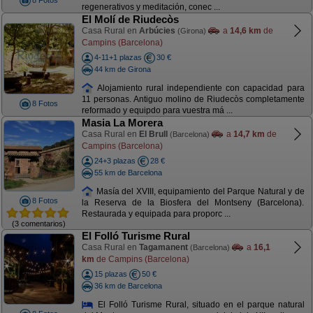
8 Fotos
regenerativos y meditación, conec ...
El Molí de Riudecòs
Casa Rural en
Arbúcies
a
14,6 km
de
(Girona)
Campins (Barcelona)
4-11+1 plazas
30 €
44 km de Girona
Alojamiento rural independiente con capacidad para
11 personas. Antiguo molino de Riudecòs completamente
8 Fotos
reformado y equipdo para vuestra má ...
Masia La Morera
Casa Rural en
El Brull
a
14,7 km
de
(Barcelona)
Campins (Barcelona)
24+3 plazas
28 €
55 km de Barcelona
Masía del XVIII, equipamiento del Parque Natural y de
8 Fotos
la Reserva de la Biosfera del Montseny (Barcelona).
Restaurada y equipada para proporc ...
(3 comentarios)
El Folló Turisme Rural
Casa Rural en
Tagamanent
a
16,1
(Barcelona)
km
de Campins (Barcelona)
15 plazas
50 €
36 km de Barcelona
El Folló Turisme Rural, situado en el parque natural