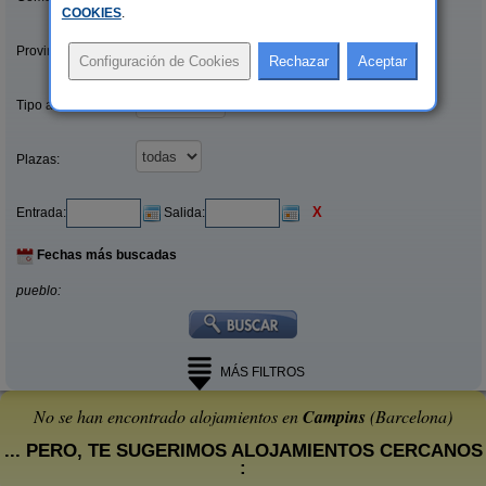
COOKIES
.
Provincias/Islas:
Tipo alquiler:
Plazas:
X
Entrada:
Salida:
Fechas más buscadas
pueblo:
MÁS FILTROS
No se han encontrado alojamientos en
Campins
(Barcelona)
... PERO, TE SUGERIMOS ALOJAMIENTOS CERCANOS
: