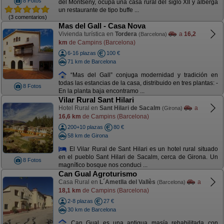
8 Fotos
del Montseny, ocupa una casa rural del siglo XII y alberga
un restaurante de tipo buffe ...
(3 comentarios)
Mas del Gall - Casa Nova
Vivienda turística en
Tordera
a
16,2
(Barcelona)
km
de Campins (Barcelona)
6-16 plazas
100 €
71 km de Barcelona
“Mas del Gall” conjuga modernidad y tradición en
todas las estancias de la casa, distribuido en tres plantas: -
8 Fotos
En la planta baja encontramo ...
Vilar Rural Sant Hilari
Hotel Rural en
Sant Hilari de Sacalm
a
(Girona)
16,6 km
de Campins (Barcelona)
200+10 plazas
80 €
58 km de Girona
El Vilar Rural de Sant Hilari es un hotel rural situado
en el pueblo Sant Hilari de Sacalm, cerca de Girona. Un
8 Fotos
magnífico bosque nos conduci ...
Can Gual Agroturismo
Casa Rural en
L´Ametlla del Vallès
a
(Barcelona)
18,1 km
de Campins (Barcelona)
2-8 plazas
27 €
30 km de Barcelona
Can Gual es una antigua masía rehabilitada con