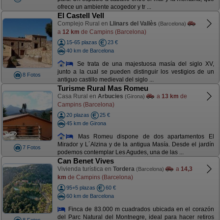
ofrece un ambiente acogedor y tr ...
El Castell Vell
Complejo Rural en
Llinars del Vallès
(Barcelona)
a
12 km
de Campins (Barcelona)
15-65 plazas
23 €
40 km de Barcelona
Se trata de una majestuosa masía del siglo XV,
junto a la cual se pueden distinguir los vestigios de un
8 Fotos
antiguo castillo medieval del siglo ...
Turisme Rural Mas Romeu
Casa Rural en
Arbucies
a
13 km
de
(Girona)
Campins (Barcelona)
20 plazas
25 €
45 km de Girona
Mas Romeu dispone de dos apartamentos El
Mirador y L´Alzina y de la antigua Masía. Desde el jardín
7 Fotos
podemos contemplar Les Agudes, una de las ...
Can Benet Vives
Vivienda turística en
Tordera
a
14,3
(Barcelona)
km
de Campins (Barcelona)
95+5 plazas
60 €
60 km de Barcelona
Finca de 83.000 m cuadrados ubicada en el corazón
del Parc Natural del Montnegre, ideal para hacer retiros