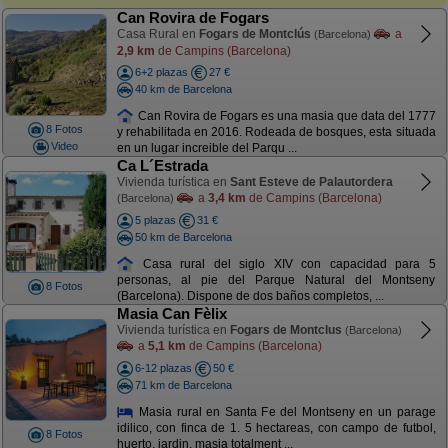
Can Rovira de Fogars
Casa Rural en
Fogars de Montclús
a
(Barcelona)
2,9 km
de Campins (Barcelona)
6+2 plazas
27 €
40 km de Barcelona
Can Rovira de Fogars es una masia que data del 1777
8 Fotos
y rehabilitada en 2016. Rodeada de bosques, esta situada
Video
en un lugar increible del Parqu ...
Ca L´Estrada
Vivienda turística en
Sant Esteve de Palautordera
a
3,4 km
de Campins (Barcelona)
(Barcelona)
5 plazas
31 €
50 km de Barcelona
Casa rural del siglo XIV con capacidad para 5
personas, al pie del Parque Natural del Montseny
8 Fotos
(Barcelona). Dispone de dos baños completos, ...
Masia Can Fèlix
Vivienda turística en
Fogars de Montclus
(Barcelona)
a
5,1 km
de Campins (Barcelona)
6-12 plazas
50 €
71 km de Barcelona
Masia rural en Santa Fe del Montseny en un parage
idilico, con finca de 1. 5 hectareas, con campo de futbol,
8 Fotos
huerto, jardin, masia totalment ...