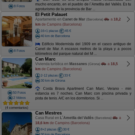
mucho encanto, en el pueblo de l´Ametlla del Vallés. Es tu
8 Fotos
agroturismo de la provincia de Bar ...
El Petit Palauet
Apartamento en
Canet de Mar
a
18,2
(Barcelona)
km
de Campins (Barcelona)
16+1 plazas
45 €
40 km de Barcelona
Edificio Modernista del 1909 en el casco antiguo de
Canet de Mar. A escasos metros de la playa y a pocos
8 Fotos
kilómetros del parque natural del M ...
Can Marc
Vivienda turística en
Massanes
a
18,5
(Girona)
km
de Campins (Barcelona)
2-12 plazas
33 €
30 km de Girona
Costa Brava Apartment Can Marc. Verano - min
50 Fotos
estancia es 7 noches. Can Marc con piscina privada y
2 Videos
pista de tenis. A/C en los dormitorios. Si ...
(4 comentarios)
Can Mestres
Casa Rural en
L´Ametlla del Vallès
a
(Barcelona)
18,6 km
de Campins (Barcelona)
8+2 plazas
30 €
30 km de Barcelona