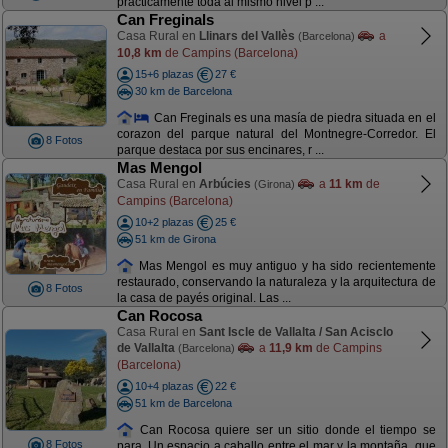
prácticamente toda al mismo nivel p ...
Can Freginals
Casa Rural en
Llinars del Vallès
a
(Barcelona)
10,8 km
de Campins (Barcelona)
15+6 plazas
27 €
30 km de Barcelona
Can Freginals es una masía de piedra situada en el
corazon del parque natural del Montnegre-Corredor. El
8 Fotos
parque destaca por sus encinares, r ...
Mas Mengol
Casa Rural en
Arbúcies
a
11 km
de
(Girona)
Campins (Barcelona)
10+2 plazas
25 €
51 km de Girona
Mas Mengol es muy antiguo y ha sido recientemente
restaurado, conservando la naturaleza y la arquitectura de
8 Fotos
la casa de payés original. Las ...
Can Rocosa
Casa Rural en
Sant Iscle de Vallalta / San Acisclo
de Vallalta
a
11,9 km
de Campins
(Barcelona)
(Barcelona)
10+4 plazas
22 €
51 km de Barcelona
Can Rocosa quiere ser un sitio donde el tiempo se
8 Fotos
para. Un espacio a caballo entre el mar y la montaña, que