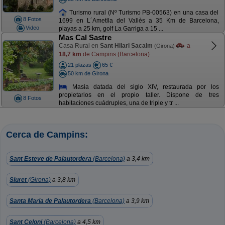
Turismo rural (Nº Turismo PB-00563) en una casa del
8 Fotos
1699 en L´Ametlla del Vallès a 35 Km de Barcelona,
Video
playas a 25 km, golf La Garriga a 15 ...
Mas Cal Sastre
Casa Rural en
Sant Hilari Sacalm
a
(Girona)
18,7 km
de Campins (Barcelona)
21 plazas
65 €
50 km de Girona
Masia datada del siglo XIV, restaurada por los
propietarios en el propio taller. Dispone de tres
8 Fotos
habitaciones cuádruples, una de triple y tr ...
Cerca de Campins:
Sant Esteve de Palautordera
(Barcelona)
a 3,4 km
Siuret
(Girona)
a 3,8 km
Santa Maria de Palautordera
(Barcelona)
a 3,9 km
Sant Celoni
(Barcelona)
a 4,5 km