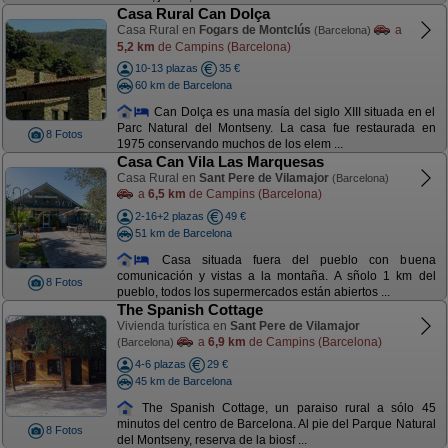
Casa Rural Can Dolça
Casa Rural en
Fogars de Montclús
a
(Barcelona)
5,2 km
de Campins (Barcelona)
10-13 plazas
35 €
60 km de Barcelona
Can Dolça es una masía del siglo XIII situada en el
Parc Natural del Montseny. La casa fue restaurada en
8 Fotos
1975 conservando muchos de los elem ...
Casa Can Vila Las Marquesas
Casa Rural en
Sant Pere de Vilamajor
(Barcelona)
a
6,5 km
de Campins (Barcelona)
2-16+2 plazas
49 €
51 km de Barcelona
Casa situada fuera del pueblo con buena
comunicación y vistas a la montaña. A sñolo 1 km del
8 Fotos
pueblo, todos los supermercados están abiertos ...
The Spanish Cottage
Vivienda turística en
Sant Pere de Vilamajor
a
6,9 km
de Campins (Barcelona)
(Barcelona)
4-6 plazas
29 €
45 km de Barcelona
The Spanish Cottage, un paraiso rural a sólo 45
minutos del centro de Barcelona. Al pie del Parque Natural
8 Fotos
del Montseny, reserva de la biosf ...