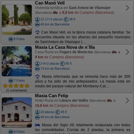
Can Masó Vell
Vivienda turística en
Sant Antoni de Vilamajor
a
8,8 km
de Campins (Barcelona)
(Barcelona)
12-17+2 plazas
38 €
40 km de Barcelona
Can Masó Vell, es la típica masía catalana familiar. Se
encuentra situada en las afueras del pequeño municipio
8 Fotos
de Sant Antoni de Vilamajor ( ...
Masia La Casa Nova de n´Illa
Casa Rural en
Fogars de Montclus
a
(Barcelona)
9 km
de Campins (Barcelona)
2-8+2 plazas
65 €
73 km de Barcelona
Masia reformada que se remonta hace más de 300
7 Fotos
años y ha sido de mis antepasados. La masia esta en
medio del parque natural del Montseny-Cat ...
(1 comentario)
Masia Can Felip
Hotel Rural en
Llinars del Vallès
a
(Barcelona)
10,8 km
de Campins (Barcelona)
20 plazas
45 €
40 km de Barcelona
Masia del Siglo XII, totalmente restaurada con todas
las comodidades. Consta de 2 plantas, la primera es
8 Fotos