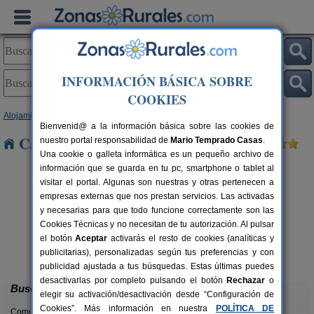
INFORMACIÓN BÁSICA SOBRE
COOKIES
Alojamientos
>
Cataluña
>
Barcelona
> Campins
Bienvenid@ a la información básica sobre las cookies de
Casas Rurales cerca de Campins
nuestro portal responsabilidad de
Mario Temprado Casas
.
Una cookie o galleta informática es un pequeño archivo de
información que se guarda en tu pc, smartphone o tablet al
visitar el portal. Algunas son nuestras y otras pertenecen a
empresas externas que nos prestan servicios. Las activadas
y necesarias para que todo funcione correctamente son las
Cookies Técnicas y no necesitan de tu autorización. Al pulsar
el botón
Aceptar
activarás el resto de cookies (analíticas y
El Mas de Tous
rs.
6+6 pers.
publicitarias), personalizadas según tus preferencias y con
 €
25 €
Sant Martí de Tous (Barcelona)
desde
publicidad ajustada a tus búsquedas. Estas últimas puedes
desactivarlas por completo pulsando el botón
Rechazar
o
Buscar
elegir su activación/desactivación desde “Configuración de
Cookies”. Más información en nuestra
POLÍTICA DE
Comunidades: