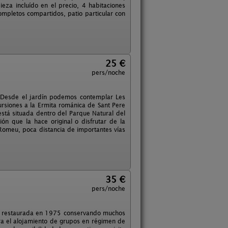
pieza incluído en el precio, 4 habitaciones
ompletos compartidos, patio particular con
25 €
pers/noche
 Desde el jardín podemos contemplar Les
ursiones a la Ermita románica de Sant Pere
stá situada dentro del Parque Natural del
ón que la hace original o disfrutar de la
Romeu, poca distancia de importantes vías
35 €
pers/noche
fue restaurada en 1975 conservando muchos
ra el alojamiento de grupos en régimen de