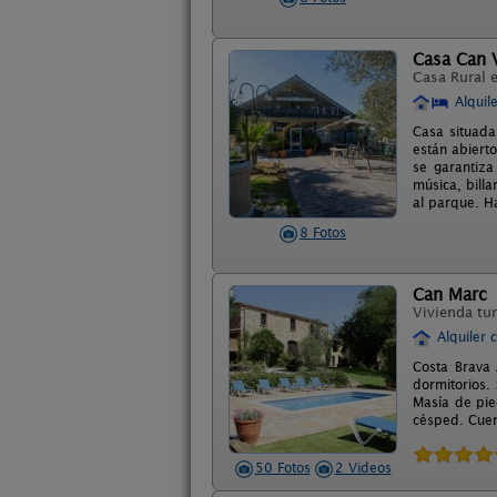
Casa Can 
Casa Rural 
Alquil
Casa situada
están abierto
se garantiza
música, bill
al parque. Ha
8 Fotos
Can Marc
Vivienda tur
Alquiler 
Costa Brava 
dormitorios.
Masía de pie
césped. Cuent
50 Fotos
2 Videos