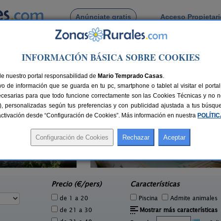
Anúnciate gratis
Acceso Propietar
Busca por pueblo
INFORMACIÓN BÁSICA SOBRE COOKIES
e Riells
de nuestro portal responsabilidad de
Mario Temprado Casas
.
o de información que se guarda en tu pc, smartphone o tablet al visitar el port
ecesarias para que todo funcione correctamente son las Cookies Técnicas y no ne
rias), personalizadas según tus preferencias y con publicidad ajustada a tus búsq
sactivación desde “Configuración de Cookies”. Más información en nuestra
POLÍTI
Cal Marenya
4 pers.
11 pers.
86 €
40 €
La Tallada d´Empordà (Girona)
e
desde
Precio (€/pers)
Características
de 1 a 20
Piscina
Admite animales
de 21 a 30
Mostrar más características