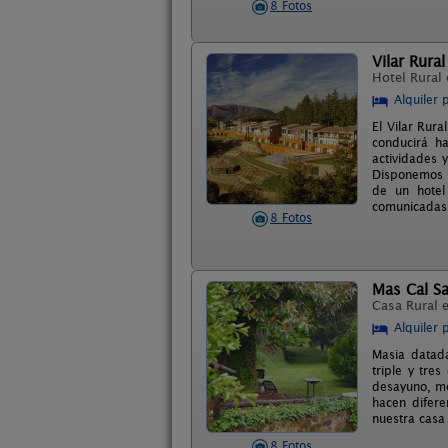
8 Fotos
Vilar Rural
Hotel Rural
Alquiler 
El Vilar Rura
conducirá h
actividades 
Disponemos d
de un hotel
comunicadas,
8 Fotos
Mas Cal Sa
Casa Rural 
Alquiler 
Masia datada
triple y tre
desayuno, me
hacen difer
nuestra casa
8 Fotos