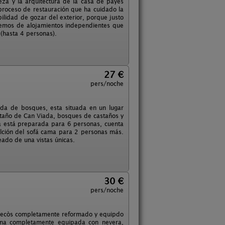
za y la arquitectura de la casa de payés
proceso de restauración que ha cuidado la
bilidad de gozar del exterior, porque justo
nemos de alojamientos independientes que
 (hasta 4 personas).
27 €
pers/noche
da de bosques, esta situada en un lugar
 estaño de Can Viada, bosques de castaños y
sa está preparada para 6 personas, cuenta
talción del sofá cama para 2 personas más.
deado de una vistas únicas.
30 €
pers/noche
udecòs completamente reformado y equipdo
ina completamente equipada con nevera,