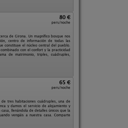
80 €
pers/noche
m, cerca de Girona. Un magnífico bosque nos
ión, centro de información de todas las
e constituye el núcleo central del pueblo.
combinado con el confort y la practicidad
ama de matrimonio, triples, cuádruples,
65 €
pers/noche
e de tres habitaciones cuádruples, una de
inca y damos el servicio de alojamiento y
asa, llenándola de detalles únicos que la
uando vengáis a nuestra casa. Comparte