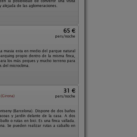
cen la posibilidad de convertir una visita
y alejada de las aglomeraciones.
65 €
pers/noche
a masia esta en medio del parque natural
parquing propio dentro de la misma finca,
a para los más peques y mucho terreno para
s del microclima.
31 €
 (Girona)
pers/noche
ontseny (Barcelona). Dispone de dos baños
coas y jardín delante de la casa. A dos
allo o rutas en bici. Es una finca vallada.
cuna. Se pueden realizar rutas a caballo en