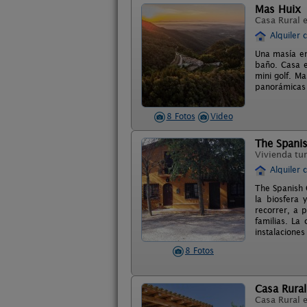
Mas Huix
Casa Rural 
Alquiler 
Una masía en
baño. Casa en
mini golf. M
panorámicas a
8 Fotos
Video
The Spani
Vivienda tur
Alquiler 
The Spanish 
la biosfera
recorrer, a 
familias. La
instalaciones 
8 Fotos
Casa Rural
Casa Rural 