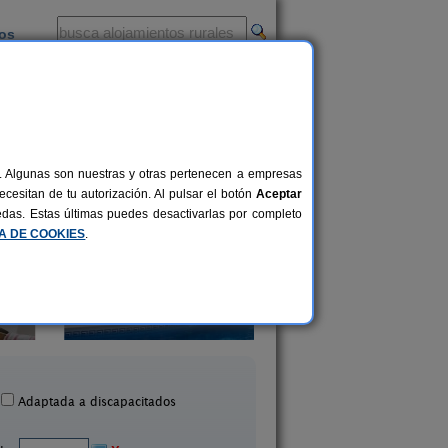
ios
-
al. Algunas son nuestras y otras pertenecen a empresas
cesitan de tu autorización. Al pulsar el botón
Aceptar
uedas. Estas últimas puedes desactivarlas por completo
CA DE COOKIES
.
Mas Ca La Coixa - La C
Casa Alt Empordà
´Avi
16+2 pers.
37 €
Ventalló (Girona)
Tortellà (Girona)
desde
Adaptada a discapacitados