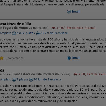
pleto en un ambiente rústico y relajante. Su localización y su entorno ofre
 al Parque Natural del Montseny en una experiencia diferente, personalizada 
Email
asa Nova de n´Illa
en
Fogars de Montclus
(Barcelona)
a
10,1 km
de Riells (Girona)
completo
2-8+2 plazas
73 km de Barcelona
ada que se remonta hace más de 300 años y ha sido de mis antepasados. L
-Catalunya. Pueden ver más detalles en la web. El alojamiento cuenta con 
erraza con su mesa y sillas para disfrutar y comer al aire libre. Una piscin
la naturaleza, perderse, encontrar setas, animales locales y plantas autóctona
Email
(1 comentario)
ada
ística en
Sant Esteve de Palautordera
(Barcelona)
a
10,3 km
de Riells
completo
5 plazas
50 km de Barcelona
el siglo XIV con capacidad para 5 personas, al pie del Parque Natural del M
amplia cocina totalmente equipada y comedor, patio de 80 m2 para barba
entro del pueblo, ideal para iniciar excursiones de senderismo, montar a cab
 calefacción, aire acondicionado, televisión, chimenea con leña, internet y 
es, en quads y actividades multiaventura y de relajación.