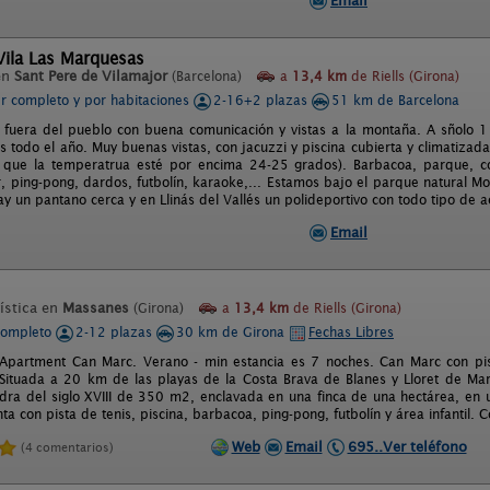
Email
Vila Las Marquesas
en
Sant Pere de Vilamajor
(Barcelona)
a
13,4 km
de Riells (Girona)
er completo y por habitaciones
2-16+2 plazas
51 km de Barcelona
 fuera del pueblo con buena comunicación y vistas a la montaña. A sñolo 
s todo el año. Muy buenas vistas, con jacuzzi y piscina cubierta y climatiza
 que la temperatrua esté por encima 24-25 grados). Barbacoa, parque, co
ar, ping-pong, dardos, futbolín, karaoke,... Estamos bajo el parque natural 
y un pantano cerca y en Llinás del Vallés un polideportivo con todo tipo de a
Email
ística en
Massanes
(Girona)
a
13,4 km
de Riells (Girona)
completo
2-12 plazas
30 km de Girona
Fechas Libres
Apartment Can Marc. Verano - min estancia es 7 noches. Can Marc con pisc
 Situada a 20 km de las playas de la Costa Brava de Blanes y Lloret de Ma
dra del siglo XVIII de 350 m2, enclavada en una finca de una hectárea, en 
a con pista de tenis, piscina, barbacoa, ping-pong, futbolín y área infantil.
Web
Email
695..Ver teléfono
(4 comentarios)