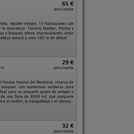
65 €
pers/noche
lia. Alquiler íntegro. 10 habitaciones con
 la naturaleza. Turismo familiar. Piscina y
ñas y bosques ofrece impresionantes vistas
elleza natural a unos 560 m de altitud.
29 €
na)
pers/noche
el Parque Natural del Montseny, reserva de
y bosques, con numerosos senderos para
o ideal para un pequeño grupo de amigos o
te de una finca de 8000 m2 que comparte
rá el confort, la tranquilidad y el silencio.
32 €
pers/noche