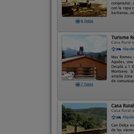
congelador, m
con la ropa 
barbacoa, zon
8 Fotos
Turisme R
Casa Rural 
Alquil
Mas Romeu d
Agudes, una 
Desplà a 1 K
Montseny. Si
amplía zona 
de comunicac
7 Fotos
Casa Rural
Casa Rural 
Alquil
Can Dolça es
de los eleme