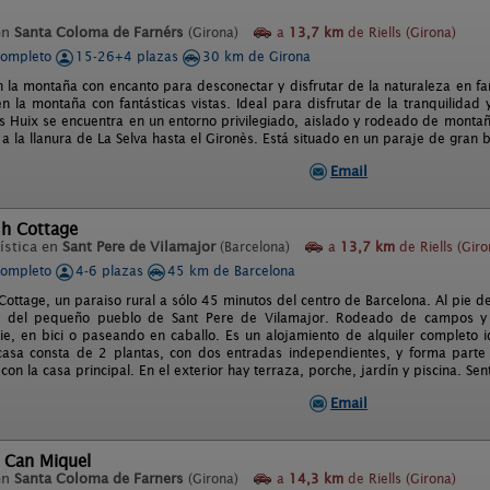
en
Santa Coloma de Farnérs
(Girona)
a
13,7 km
de Riells (Girona)
completo
15-26+4 plazas
30 km de Girona
 la montaña con encanto para desconectar y disfrutar de la naturaleza en fami
 la montaña con fantásticas vistas. Ideal para disfrutar de la tranquilidad y
as Huix se encuentra en un entorno privilegiado, aislado y rodeado de monta
 la llanura de La Selva hasta el Gironès. Está situado en un paraje de gran b
Email
sh Cottage
ística en
Sant Pere de Vilamajor
(Barcelona)
a
13,7 km
de Riells (Giro
completo
4-6 plazas
45 km de Barcelona
Cottage, un paraiso rural a sólo 45 minutos del centro de Barcelona. Al pie d
 y del pequeño pueblo de Sant Pere de Vilamajor. Rodeado de campos 
pie, en bici o paseando en caballo. Es un alojamiento de alquiler complet
 casa consta de 2 plantas, con dos entradas independientes, y forma par
con la casa principal. En el exterior hay terraza, porche, jardín y piscina. Senti
Email
 Can Miquel
en
Santa Coloma de Farners
(Girona)
a
14,3 km
de Riells (Girona)