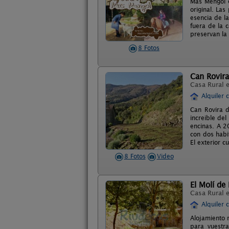
Mas Mengol e
original. La
esencia de la
fuera de la 
preservan la 
8 Fotos
Can Rovira
Casa Rural 
Alquiler 
Can Rovira 
increible del
encinas. A 2
con dos habi
El exterior c
8 Fotos
Video
El Molí de
Casa Rural 
Alquiler 
Alojamiento 
para vuestr