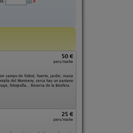
ida:
X
50 €
pers/noche
con campo de futbol, huerto, jardin, masia
montaña del Montseny, cerca hay un pantano
aje, fotografía... Reserva de la Biosfera.
25 €
pers/noche