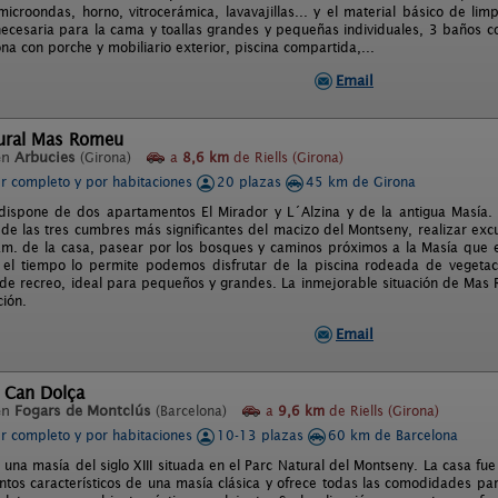
icroondas, horno, vitrocerámica, lavavajillas... y el material básico de lim
necesaria para la cama y toallas grandes y pequeñas individuales, 3 baños c
a con porche y mobiliario exterior, piscina compartida,...
Email
ural Mas Romeu
en
Arbucies
(Girona)
a
8,6 km
de Riells (Girona)
er completo y por habitaciones
20 plazas
45 km de Girona
ispone de dos apartamentos El Mirador y L´Alzina y de la antigua Masía.
de las tres cumbres más significantes del macizo del Montseny, realizar exc
m. de la casa, pasear por los bosques y caminos próximos a la Masía que e
 el tiempo lo permite podemos disfrutar de la piscina rodeada de vegetaci
de recreo, ideal para pequeños y grandes. La inmejorable situación de Mas 
ión.
Email
 Can Dolça
en
Fogars de Montclús
(Barcelona)
a
9,6 km
de Riells (Girona)
er completo y por habitaciones
10-13 plazas
60 km de Barcelona
 una masía del siglo XIII situada en el Parc Natural del Montseny. La casa 
ntos característicos de una masía clásica y ofrece todas las comodidades pa