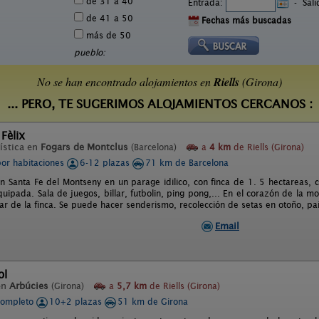
de 31 a 40
Entrada:
-
Sal
de 41 a 50
Fechas más buscadas
más de 50
pueblo:
No se han encontrado alojamientos en
Riells
(Girona)
... PERO, TE SUGERIMOS ALOJAMIENTOS CERCANOS :
Fèlix
ística en
Fogars de Montclus
(Barcelona)
a
4 km
de Riells (Girona)
por habitaciones
6-12 plazas
71 km de Barcelona
en Santa Fe del Montseny en un parage idilico, con finca de 1. 5 hectareas, 
quipada. Sala de juegos, billar, futbolin, ping pong,... En el corazón de la 
car de la finca. Se puede hacer senderismo, recolección de setas en otoño, pais
Email
ol
en
Arbúcies
(Girona)
a
5,7 km
de Riells (Girona)
completo
10+2 plazas
51 km de Girona