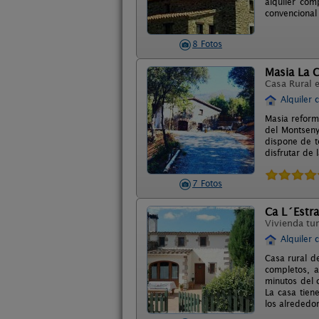
alquiler com
convencional
8 Fotos
Masia La C
Casa Rural 
Alquiler 
Masia reform
del Montseny
dispone de t
disfrutar de 
7 Fotos
Ca L´Estr
Vivienda tur
Alquiler 
Casa rural d
completos, 
minutos del c
La casa tiene
los alrededor