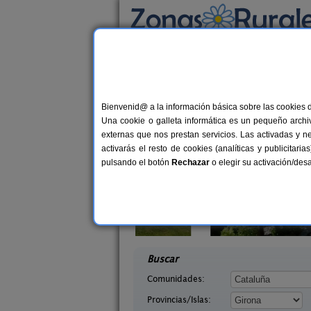
Busca por alojamiento
Alojamientos
>
Cataluña
>
Girona
> Riells
Casas Rurales cerca d
Bienvenid@ a la información básica sobre las cookies 
Una cookie o galleta informática es un pequeño archiv
externas que nos prestan servicios. Las activadas y n
activarás el resto de cookies (analíticas y publicita
pulsando el botón
Rechazar
o elegir su activación/de
ra
Mariona
4-6+2 pers.
32 €
irona)
Romanyà de La Selva (Girona)
desde
desd
Buscar
Comunidades:
Provincias/Islas: