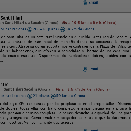
Email
 Sant Hilari
 en
Sant Hilari de Sacalm
(Girona)
a
10,6 km
de Riells (Girona)
por habitaciones
200+10 plazas
58 km de Girona
l de Sant Hilari es un hotel rural situado en el pueblo Sant Hilari de Sacal
asta la entrada de este hotel de montaña donde se encuentra la recepc
y servicios. Atravesando un soportal nos encontraremos la Plaza del Vilar, qu
e 93 habitaciones, que ofrecen la comodidad y libertad de una casa rural 
 de cuatro estrellas. Disponemos de habitaciones dobles, dobles con c
..
Email
stre
en
Sant Hilari Sacalm
(Girona)
a
12,6 km
de Riells (Girona)
por habitaciones
21 plazas
50 km de Girona
 del siglo XIV, restaurada por los propietarios en el propio taller. Dispon
s de dobles, todas ellas con baño completo, tenemos piscina en la propia f
dia pension o pension completa. Le hemos devuelto la dignidad de una gran c
ente y acogedora. Como amable y acogedor es el trato que le daremos c
 con nosotros. Ven con la gente que quieres!!