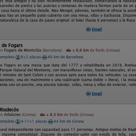
s muy antiguo y ha sido recientemente restaurado, conservando la naturale
s paredes de piedra y las puertas y ventanas de madera forman parte de un 
 casa hasta el último detalle. Mas Mengol, además, también te ofrece la posi
casa hay un pequeño patio cubierto con una mesa, sillas y barbacoa. Dispo
naturaleza de la casa de payes original: el Solar (hasta 6 personas) y la Roca
Email
 de Fogars
en
Fogars de Montclús
(Barcelona)
a
6,6 km
de Riells (Girona)
completo
6+2 plazas
40 km de Barcelona
de Fogars es una masia que data del 1777 y rehabilitada en 2016. Rodea
 Parque Natural del Montseny, con maravillosas vistas, fuentes naturales, el
0 minutos de Sant Celoni y con acceso apto para todos los vehiculos. La ca
taciones, una de matrimonio y una cuádruple (cama doble + litera), i la ins
uenta con un porche, una piscina tubular, sofas, mesa y sillas de exterior, ro
Email
 Riudecòs
en
Arbúcies
(Girona)
a
8,3 km
de Riells (Girona)
completo
4-11+1 plazas
44 km de Girona
rural independiente con capacidad para 11 personas. Antiguo molino de Ri
a máxima comodidad. Dispone de comedor-salón con estufa de leña, coc