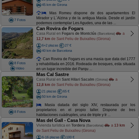
45 km de Girona
Mas Romeu dispone de dos apartamentos El
Mirador y L´Alzina y de la antigua Masía. Desde el jardín
7 Fotos
podemos contemplar Les Agudes, una de las ...
Can Rovira de Fogars
Casa Rural en
Fogars de Montclús
a
(Barcelona)
12,7 km
de Sant Feliu de Buixalleu (Girona)
6+2 plazas
27 €
40 km de Barcelona
Can Rovira de Fogars es una masia que data del 1777
8 Fotos
y rehabilitada en 2016. Rodeada de bosques, esta situada
Video
en un lugar increible del Parqu ...
Mas Cal Sastre
Casa Rural en
Sant Hilari Sacalm
a
(Girona)
12,8 km
de Sant Feliu de Buixalleu (Girona)
21 plazas
65 €
50 km de Girona
Masia datada del siglo XIV, restaurada por los
propietarios en el propio taller. Dispone de tres
8 Fotos
habitaciones cuádruples, una de triple y tr ...
Mas del Gall - Casa Nova
Vivienda turística en
Tordera
a
13 km
(Barcelona)
de Sant Feliu de Buixalleu (Girona)
6-16 plazas
100 €