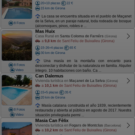
20+10 plazas
22 €
15 km de Girona
La casa se encuentra situada en el pueblo de Maçanet
de la Selva, en un paraje natural, toda rodeada de bosque
8 Fotos
(alcornoques, pinos, robles e ...
Mas Huix
Casa Rural en
Santa Coloma de Farnérs
(Girona)
a
9,8 km
de Sant Feliu de Buixalleu (Girona)
15-26+4 plazas
65 €
30 km de Girona
Una masía en la montaña con encanto para
8 Fotos
desconectar y disfrutar de la naturaleza en familia. Alquiler
Video
íntegro. 10 habitaciones con baño. Ca ...
Can Dalemus
Vivienda turística en
Maçanet de La Selva
(Girona)
a
10,1 km
de Sant Feliu de Buixalleu (Girona)
15+5 plazas
35 €
20 km de Girona
Masía catalana construida el año 1839, recientemente
8 Fotos
restaurada y abierta al público en agosto de 2017. Nuestra
Video
situación privilegiada permi ...
Masia Can Fèlix
Vivienda turística en
Fogars de Montclus
(Barcelona)
a
10,2 km
de Sant Feliu de Buixalleu (Girona)