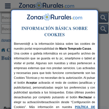
INFORMACIÓN BÁSICA SOBRE
COOKIES
Alojamientos
>
Cataluña
>
Girona
> Sant Feliu de Buixalleu
Bienvenid@ a la información básica sobre las cookies de
Casas Rurales cerca de Sant Feliu de
nuestro portal responsabilidad de
Mario Temprado Casas
.
Una cookie o galleta informática es un pequeño archivo de
Buixalleu
información que se guarda en tu pc, smartphone o tablet al
visitar el portal. Algunas son nuestras y otras pertenecen a
empresas externas que nos prestan servicios. Las activadas
y necesarias para que todo funcione correctamente son las
Cookies Técnicas y no necesitan de tu autorización. Al pulsar
el botón
Aceptar
activarás el resto de cookies (analíticas y
publicitarias), personalizadas según tus preferencias y con
publicidad ajustada a tus búsquedas. Estas últimas puedes
Can Garganta
rs.
6 pers.
 €
36 €
Centenys (Girona)
desde
desactivarlas por completo pulsando el botón
Rechazar
o
elegir su activación/desactivación desde “Configuración de
Cookies”. Más información en nuestra
POLÍTICA DE
Buscar