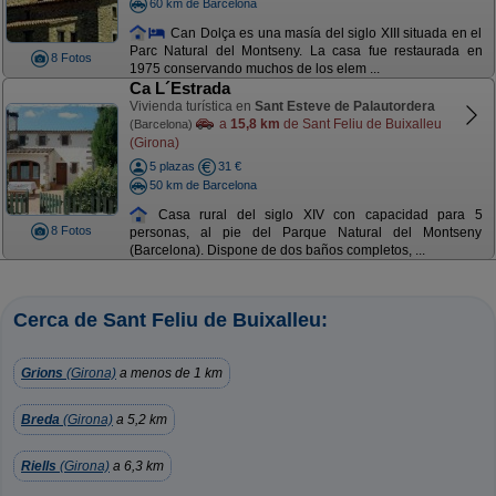
60 km de Barcelona
Can Dolça es una masía del siglo XIII situada en el
Parc Natural del Montseny. La casa fue restaurada en
8 Fotos
1975 conservando muchos de los elem ...
Ca L´Estrada
Vivienda turística en
Sant Esteve de Palautordera
a
15,8 km
de Sant Feliu de Buixalleu
(Barcelona)
(Girona)
5 plazas
31 €
50 km de Barcelona
Casa rural del siglo XIV con capacidad para 5
8 Fotos
personas, al pie del Parque Natural del Montseny
(Barcelona). Dispone de dos baños completos, ...
Cerca de Sant Feliu de Buixalleu:
Grions
(Girona)
a menos de 1 km
Breda
(Girona)
a 5,2 km
Riells
(Girona)
a 6,3 km