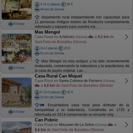
4-11+1 plazas
30 €
44 km de Girona
Alojamiento rural independiente con capacidad para
11 personas. Antiguo molino de Riudecòs completamente
8 Fotos
reformado y equipdo para vuestra má ...
Mas Mengol
Casa Rural en
Arbúcies
a
9,2 km
de
(Girona)
Sant Feliu de Buixalleu (Girona)
10+2 plazas
25 €
51 km de Girona
Mas Mengol es muy antiguo y ha sido recientemente
restaurado, conservando la naturaleza y la arquitectura de
8 Fotos
la casa de payés original. Las ...
Casa Rural Can Miquel
Casa Rural en
Santa Coloma de Farners
(Girona)
a
9,6 km
de Sant Feliu de Buixalleu (Girona)
8-13+5 plazas
32 €
15 km de Girona
Encantadora casa rural para disfrutar de la
tranquilidad y la naturaleza. Construida en 1725 y
8 Fotos
reformada en 2014 conservando su encanto orig ...
Can Pobric
Casa Rural en
Maçanet de La Selva
a
(Girona)
9,6 km
de Sant Feliu de Buixalleu (Girona)