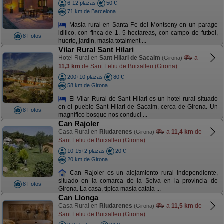
6-12 plazas
50 €
71 km de Barcelona
Masia rural en Santa Fe del Montseny en un parage
idilico, con finca de 1. 5 hectareas, con campo de futbol,
8 Fotos
huerto, jardin, masia totalment ...
Vilar Rural Sant Hilari
Hotel Rural en
Sant Hilari de Sacalm
a
(Girona)
11,3 km
de Sant Feliu de Buixalleu (Girona)
200+10 plazas
80 €
58 km de Girona
El Vilar Rural de Sant Hilari es un hotel rural situado
en el pueblo Sant Hilari de Sacalm, cerca de Girona. Un
8 Fotos
magnífico bosque nos conduci ...
Can Rajoler
Casa Rural en
Riudarenes
a
11,4 km
de
(Girona)
Sant Feliu de Buixalleu (Girona)
10-15+2 plazas
20 €
20 km de Girona
Can Rajoler es un alojamiento rural independiente,
situado en la comarca de la Selva en la provincia de
8 Fotos
Girona. La casa, típica masía catala ...
Can Llonga
Casa Rural en
Riudarenes
a
11,5 km
de
(Girona)
Sant Feliu de Buixalleu (Girona)