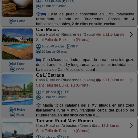
2-8+1 plazas
24 €
16 km de Girona
Casa de pueblo construida en 1760 totalmente
restaurada, situada en Riudarenes. Consta de 4
8 Fotos
habitaciones dobles, 2 de ellas en suite; cocina ...
Can Micos
Casa Rural en
Riudarenes
a
11,5 km
de
(Girona)
Sant Feliu de Buixalleu (Girona)
16-25+9 plazas
38 €
20 km de Girona
Can Micos esta todo preparado para que usted goze
8 Fotos
de su tranquilidad y tenga unas vacaciones inolvidables!.
Video
La masía de Can Micos se encuent ...
Ca L´Estrada
Casa Rural en
Riudarenes
a
11,9 km
de
(Girona)
Sant Feliu de Buixalleu (Girona)
40 plazas
21 €
25 km de Girona
Masía típica catalana del s. XV situada en una zona
8 Fotos
típicamente rural y muy tranquila cerca del pueblo de
Video
Riudarenes, en una finca cerrada d ...
Turisme Rural Mas Romeu
Casa Rural en
Arbucies
a
12,1 km
de
(Girona)
Sant Feliu de Buixalleu (Girona)
20 plazas
25 €