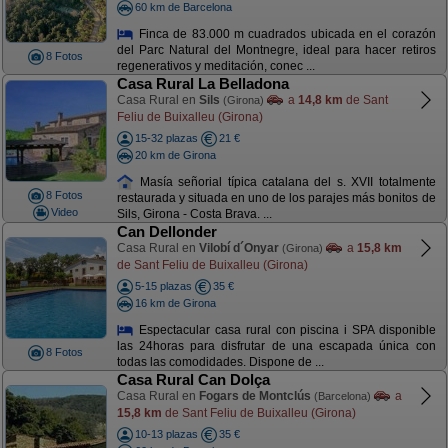
60 km de Barcelona
Finca de 83.000 m cuadrados ubicada en el corazón
del Parc Natural del Montnegre, ideal para hacer retiros
8 Fotos
regenerativos y meditación, conec ...
Casa Rural La Belladona
Casa Rural en
Sils
a
14,8 km
de Sant
(Girona)
Feliu de Buixalleu (Girona)
15-32 plazas
21 €
20 km de Girona
Masía señorial típica catalana del s. XVII totalmente
8 Fotos
restaurada y situada en uno de los parajes más bonitos de
Video
Sils, Girona - Costa Brava. ...
Can Dellonder
Casa Rural en
Vilobí d´Onyar
a
15,8 km
(Girona)
de Sant Feliu de Buixalleu (Girona)
5-15 plazas
35 €
16 km de Girona
Espectacular casa rural con piscina i SPA disponible
las 24horas para disfrutar de una escapada única con
8 Fotos
todas las comodidades. Dispone de ...
Casa Rural Can Dolça
Casa Rural en
Fogars de Montclús
a
(Barcelona)
15,8 km
de Sant Feliu de Buixalleu (Girona)
10-13 plazas
35 €