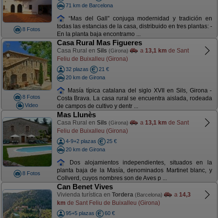
71 km de Barcelona
“Mas del Gall” conjuga modernidad y tradición en
todas las estancias de la casa, distribuido en tres plantas: -
8 Fotos
En la planta baja encontramo ...
Casa Rural Mas Figueres
Casa Rural en
Sils
a
13,1 km
de Sant
(Girona)
Feliu de Buixalleu (Girona)
32 plazas
21 €
20 km de Girona
Masía típica catalana del siglo XVII en Sils, Girona -
8 Fotos
Costa Brava. La casa rural se encuentra aislada, rodeada
Video
de campos de cultivo y dentr ...
Mas Llunès
Casa Rural en
Sils
a
13,1 km
de Sant
(Girona)
Feliu de Buixalleu (Girona)
4-9+2 plazas
25 €
20 km de Girona
Dos alojamientos independientes, situados en la
planta baja de la Masía, denominados Martinet blanc, y
8 Fotos
Collverd, cuyos nombres son de Aves p ...
Can Benet Vives
Vivienda turística en
Tordera
a
14,3
(Barcelona)
km
de Sant Feliu de Buixalleu (Girona)
95+5 plazas
60 €