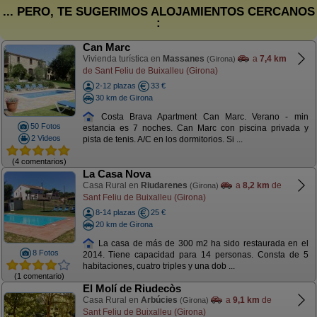
... PERO, TE SUGERIMOS ALOJAMIENTOS CERCANOS
:
Can Marc
Vivienda turística en
Massanes
a
7,4 km
(Girona)
de Sant Feliu de Buixalleu (Girona)
2-12 plazas
33 €
30 km de Girona
Costa Brava Apartment Can Marc. Verano - min
50 Fotos
estancia es 7 noches. Can Marc con piscina privada y
2 Videos
pista de tenis. A/C en los dormitorios. Si ...
(4 comentarios)
La Casa Nova
Casa Rural en
Riudarenes
a
8,2 km
de
(Girona)
Sant Feliu de Buixalleu (Girona)
8-14 plazas
25 €
20 km de Girona
La casa de más de 300 m2 ha sido restaurada en el
8 Fotos
2014. Tiene capacidad para 14 personas. Consta de 5
habitaciones, cuatro triples y una dob ...
(1 comentario)
El Molí de Riudecòs
Casa Rural en
Arbúcies
a
9,1 km
de
(Girona)
Sant Feliu de Buixalleu (Girona)