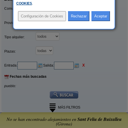
COOKIES
.
Comunidades:
Provincias/Islas:
Tipo alquiler:
Plazas:
X
Entrada:
Salida:
Fechas más buscadas
pueblo:
MÁS FILTROS
No se han encontrado alojamientos en
Sant Feliu de Buixalleu
(Girona)