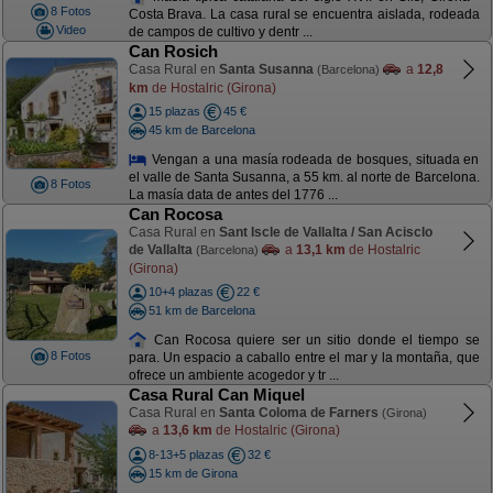
8 Fotos
Costa Brava. La casa rural se encuentra aislada, rodeada
Video
de campos de cultivo y dentr ...
Can Rosich
Casa Rural en
Santa Susanna
a
12,8
(Barcelona)
km
de Hostalric (Girona)
15 plazas
45 €
45 km de Barcelona
Vengan a una masía rodeada de bosques, situada en
el valle de Santa Susanna, a 55 km. al norte de Barcelona.
8 Fotos
La masía data de antes del 1776 ...
Can Rocosa
Casa Rural en
Sant Iscle de Vallalta / San Acisclo
de Vallalta
a
13,1 km
de Hostalric
(Barcelona)
(Girona)
10+4 plazas
22 €
51 km de Barcelona
Can Rocosa quiere ser un sitio donde el tiempo se
8 Fotos
para. Un espacio a caballo entre el mar y la montaña, que
ofrece un ambiente acogedor y tr ...
Casa Rural Can Miquel
Casa Rural en
Santa Coloma de Farners
(Girona)
a
13,6 km
de Hostalric (Girona)
8-13+5 plazas
32 €
15 km de Girona