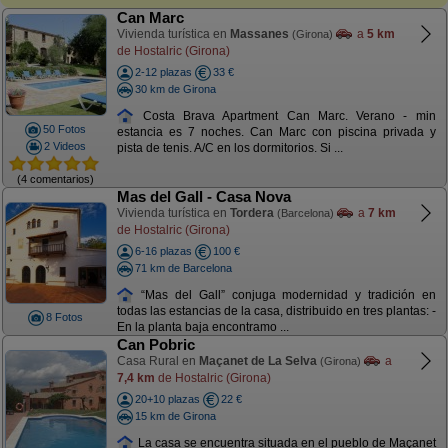
Can Marc
Vivienda turística en
Massanes
a
5 km
(Girona)
de Hostalric (Girona)
2-12 plazas
33 €
30 km de Girona
Costa Brava Apartment Can Marc. Verano - min
50 Fotos
estancia es 7 noches. Can Marc con piscina privada y
2 Videos
pista de tenis. A/C en los dormitorios. Si ...
(4 comentarios)
Mas del Gall - Casa Nova
Vivienda turística en
Tordera
a
7 km
(Barcelona)
de Hostalric (Girona)
6-16 plazas
100 €
71 km de Barcelona
“Mas del Gall” conjuga modernidad y tradición en
todas las estancias de la casa, distribuido en tres plantas: -
8 Fotos
En la planta baja encontramo ...
Can Pobric
Casa Rural en
Maçanet de La Selva
a
(Girona)
7,4 km
de Hostalric (Girona)
20+10 plazas
22 €
15 km de Girona
La casa se encuentra situada en el pueblo de Maçanet