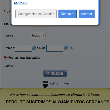
COOKIES
.
Provincias/Islas:
Tipo alquiler:
Plazas:
X
Entrada:
Salida:
Fechas más buscadas
pueblo:
MÁS FILTROS
No se han encontrado alojamientos en
Hostalric
(Girona)
... PERO, TE SUGERIMOS ALOJAMIENTOS CERCANOS
: