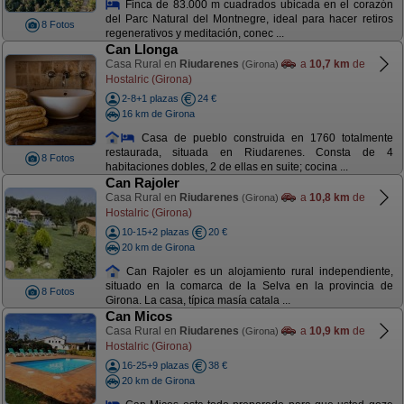
Finca de 83.000 m cuadrados ubicada en el corazón
del Parc Natural del Montnegre, ideal para hacer retiros
8 Fotos
regenerativos y meditación, conec ...
Can Llonga
Casa Rural en
Riudarenes
a
10,7 km
de
(Girona)
Hostalric (Girona)
2-8+1 plazas
24 €
16 km de Girona
Casa de pueblo construida en 1760 totalmente
restaurada, situada en Riudarenes. Consta de 4
8 Fotos
habitaciones dobles, 2 de ellas en suite; cocina ...
Can Rajoler
Casa Rural en
Riudarenes
a
10,8 km
de
(Girona)
Hostalric (Girona)
10-15+2 plazas
20 €
20 km de Girona
Can Rajoler es un alojamiento rural independiente,
situado en la comarca de la Selva en la provincia de
8 Fotos
Girona. La casa, típica masía catala ...
Can Micos
Casa Rural en
Riudarenes
a
10,9 km
de
(Girona)
Hostalric (Girona)
16-25+9 plazas
38 €
20 km de Girona