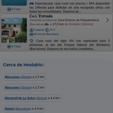
Espectacular casa rural con piscina i SPA disponible
las 24horas para disfrutar de una escapada única con
8 Fotos
todas las comodidades. Dispone de ...
Ca L´Estrada
Vivienda turística en
Sant Esteve de Palautordera
a
17,5 km
de Hostalric (Girona)
(Barcelona)
5 plazas
31 €
50 km de Barcelona
Casa rural del siglo XIV con capacidad para 5
personas, al pie del Parque Natural del Montseny
8 Fotos
(Barcelona). Dispone de dos baños completos, ...
Cerca de Hostalric:
Massanas
(Girona)
a 2,5 km
Massanes
(Girona)
a 2,5 km
Martorell de La Selva
(Girona)
a 4,4 km
Ramio
(Barcelona)
a 4,9 km