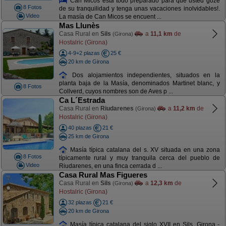
Can Micos esta todo preparado para que usted goze
8 Fotos
de su tranquilidad y tenga unas vacaciones inolvidables!.
Video
La masía de Can Micos se encuent ...
Mas Llunès
Casa Rural en
Sils
a
11,1 km
de
(Girona)
Hostalric (Girona)
4-9+2 plazas
25 €
20 km de Girona
Dos alojamientos independientes, situados en la
planta baja de la Masía, denominados Martinet blanc, y
8 Fotos
Collverd, cuyos nombres son de Aves p ...
Ca L´Estrada
Casa Rural en
Riudarenes
a
11,2 km
de
(Girona)
Hostalric (Girona)
40 plazas
21 €
25 km de Girona
Masía típica catalana del s. XV situada en una zona
8 Fotos
típicamente rural y muy tranquila cerca del pueblo de
Video
Riudarenes, en una finca cerrada d ...
Casa Rural Mas Figueres
Casa Rural en
Sils
a
12,3 km
de
(Girona)
Hostalric (Girona)
32 plazas
21 €
20 km de Girona
Masía típica catalana del siglo XVII en Sils, Girona -