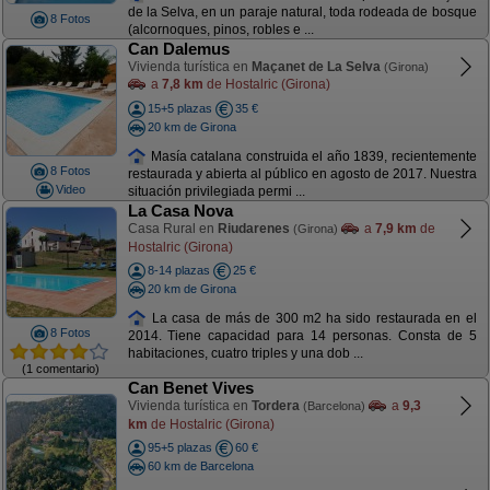
de la Selva, en un paraje natural, toda rodeada de bosque
8 Fotos
(alcornoques, pinos, robles e ...
Can Dalemus
Vivienda turística en
Maçanet de La Selva
(Girona)
a
7,8 km
de Hostalric (Girona)
15+5 plazas
35 €
20 km de Girona
Masía catalana construida el año 1839, recientemente
8 Fotos
restaurada y abierta al público en agosto de 2017. Nuestra
Video
situación privilegiada permi ...
La Casa Nova
Casa Rural en
Riudarenes
a
7,9 km
de
(Girona)
Hostalric (Girona)
8-14 plazas
25 €
20 km de Girona
La casa de más de 300 m2 ha sido restaurada en el
8 Fotos
2014. Tiene capacidad para 14 personas. Consta de 5
habitaciones, cuatro triples y una dob ...
(1 comentario)
Can Benet Vives
Vivienda turística en
Tordera
a
9,3
(Barcelona)
km
de Hostalric (Girona)
95+5 plazas
60 €
60 km de Barcelona