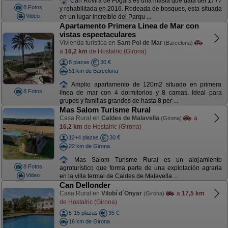
Can Rovira de Fogars es una masia que data del 1777
8 Fotos
y rehabilitada en 2016. Rodeada de bosques, esta situada
Video
en un lugar increible del Parqu ...
Apartamento Primera Linea de Mar con
vistas espectaculares
Vivienda turística en
Sant Pol de Mar
(Barcelona)
a
16,2 km
de Hostalric (Girona)
8 plazas
30 €
51 km de Barcelona
Amplio apartamento de 120m2 situado en primera
8 Fotos
línea de mar con 4 dormitorios y 8 camas. Ideal para
grupos y familias grandes de hasta 8 per ...
Mas Salom Turisme Rural
Casa Rural en
Caldes de Malavella
a
(Girona)
16,2 km
de Hostalric (Girona)
12+4 plazas
30 €
22 km de Girona
Mas Salom Turisme Rural es un alojamiento
8 Fotos
agroturístico que forma parte de una explotación agraria
Video
en la villa termal de Caldes de Malavella ...
Can Dellonder
Casa Rural en
Vilobí d´Onyar
a
17,5 km
(Girona)
de Hostalric (Girona)
5-15 plazas
35 €
16 km de Girona