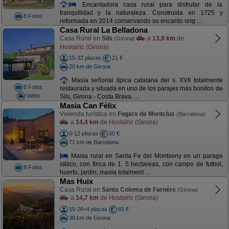
Encantadora casa rural para disfrutar de la
tranquilidad y la naturaleza. Construida en 1725 y
8 Fotos
reformada en 2014 conservando su encanto orig ...
Casa Rural La Belladona
Casa Rural en
Sils
a
13,9 km
de
(Girona)
Hostalric (Girona)
15-32 plazas
21 €
20 km de Girona
Masía señorial típica catalana del s. XVII totalmente
8 Fotos
restaurada y situada en uno de los parajes más bonitos de
Video
Sils, Girona - Costa Brava. ...
Masia Can Fèlix
Vivienda turística en
Fogars de Montclus
(Barcelona)
a
14,4 km
de Hostalric (Girona)
6-12 plazas
50 €
71 km de Barcelona
Masia rural en Santa Fe del Montseny en un parage
idilico, con finca de 1. 5 hectareas, con campo de futbol,
8 Fotos
huerto, jardin, masia totalment ...
Mas Huix
Casa Rural en
Santa Coloma de Farnérs
(Girona)
a
14,7 km
de Hostalric (Girona)
15-26+4 plazas
65 €
30 km de Girona