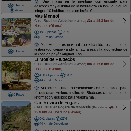
Una masía en la montaña con encanto para
8 Fotos
desconectar y disfrutar de la naturaleza en familia. Alquiler
Video
íntegro. 10 habitaciones con baño. Ca ...
Mas Mengol
Casa Rural en
Arbúcies
a
15,3 km
de
(Girona)
Hostalric (Girona)
10+2 plazas
25 €
51 km de Girona
Mas Mengol es muy antiguo y ha sido recientemente
restaurado, conservando la naturaleza y la arquitectura de
8 Fotos
la casa de payés original. Las ...
El Molí de Riudecòs
Casa Rural en
Arbúcies
a
15,6 km
de
(Girona)
Hostalric (Girona)
4-11+1 plazas
30 €
44 km de Girona
Alojamiento rural independiente con capacidad para
11 personas. Antiguo molino de Riudecòs completamente
8 Fotos
reformado y equipdo para vuestra má ...
Can Rovira de Fogars
Casa Rural en
Fogars de Montclús
a
(Barcelona)
15,9 km
de Hostalric (Girona)
6+2 plazas
27 €
40 km de Barcelona