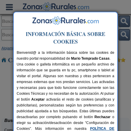
INFORMACIÓN BÁSICA SOBRE
COOKIES
Alojamientos
>
Cataluña
>
Girona
> Hostalric
Bienvenid@ a la información básica sobre las cookies de
Casas Rurales cerca de Hostalric
nuestro portal responsabilidad de
Mario Temprado Casas
.
Una cookie o galleta informática es un pequeño archivo de
información que se guarda en tu pc, smartphone o tablet al
visitar el portal. Algunas son nuestras y otras pertenecen a
empresas externas que nos prestan servicios. Las activadas
y necesarias para que todo funcione correctamente son las
Cookies Técnicas y no necesitan de tu autorización. Al pulsar
rs.
el botón
Aceptar
activarás el resto de cookies (analíticas y
 €
Cal Marenya
11 pers.
publicitarias), personalizadas según tus preferencias y con
40 €
La Tallada d´Empordà (Girona)
desde
publicidad ajustada a tus búsquedas. Estas últimas puedes
desactivarlas por completo pulsando el botón
Rechazar
o
Buscar
elegir su activación/desactivación desde “Configuración de
Cookies”. Más información en nuestra
POLÍTICA DE
Comunidades: