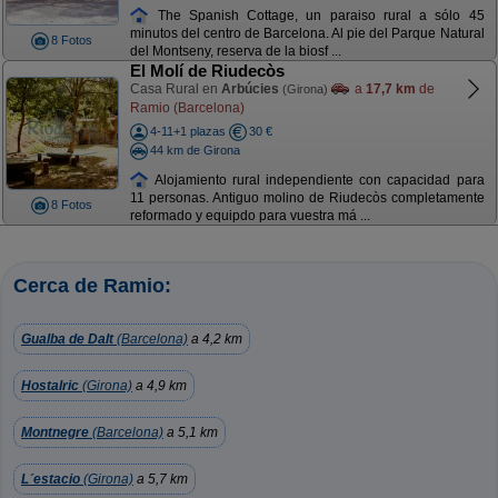
The Spanish Cottage, un paraiso rural a sólo 45
minutos del centro de Barcelona. Al pie del Parque Natural
8 Fotos
del Montseny, reserva de la biosf ...
El Molí de Riudecòs
Casa Rural en
Arbúcies
a
17,7 km
de
(Girona)
Ramio (Barcelona)
4-11+1 plazas
30 €
44 km de Girona
Alojamiento rural independiente con capacidad para
11 personas. Antiguo molino de Riudecòs completamente
8 Fotos
reformado y equipdo para vuestra má ...
Cerca de Ramio:
Gualba de Dalt
(Barcelona)
a 4,2 km
Hostalric
(Girona)
a 4,9 km
Montnegre
(Barcelona)
a 5,1 km
L´estacio
(Girona)
a 5,7 km