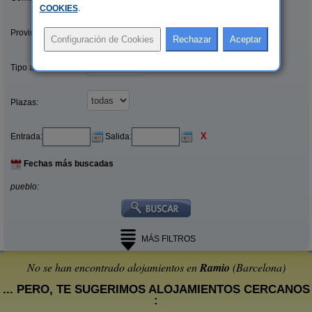
COOKIES
.
Provincias/Islas:
Tipo alquiler:
Plazas:
X
Entrada:
Salida:
Fechas más buscadas
pueblo:
MÁS FILTROS
No se han encontrado alojamientos en
Ramio
(Barcelona)
... PERO, TE SUGERIMOS ALOJAMIENTOS CERCANOS
: