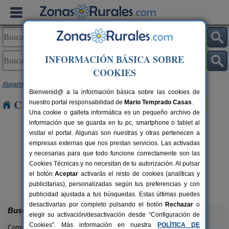
INFORMACIÓN BÁSICA SOBRE
COOKIES
Alojamientos
>
Cataluña
>
Barcelona
> Ramio
Bienvenid@ a la información básica sobre las cookies de
Casas Rurales cerca de Ramio
nuestro portal responsabilidad de
Mario Temprado Casas
.
Una cookie o galleta informática es un pequeño archivo de
información que se guarda en tu pc, smartphone o tablet al
visitar el portal. Algunas son nuestras y otras pertenecen a
empresas externas que nos prestan servicios. Las activadas
y necesarias para que todo funcione correctamente son las
Cookies Técnicas y no necesitan de tu autorización. Al pulsar
el botón
Aceptar
activarás el resto de cookies (analíticas y
Can Fontanelles
rs.
19-23+2 pers.
publicitarias), personalizadas según tus preferencias y con
 €
33 €
Castellfollit del Boix (Barcelona)
desde
publicidad ajustada a tus búsquedas. Estas últimas puedes
desactivarlas por completo pulsando el botón
Rechazar
o
Buscar
elegir su activación/desactivación desde “Configuración de
Cookies”. Más información en nuestra
POLÍTICA DE
Comunidades: