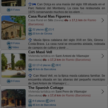
Can Dolça es una masía del siglo XIII situada en el
Parc Natural del Montseny. La casa fue restaurada en
8 Fotos
1975 conservando muchos de los elem ...
Casa Rural Mas Figueres
Casa Rural en
Sils
a
17,1 km
de Ramio
(Girona)
(Barcelona)
32 plazas
21 €
20 km de Girona
Masía típica catalana del siglo XVII en Sils, Girona -
8 Fotos
Costa Brava. La casa rural se encuentra aislada, rodeada
Video
de campos de cultivo y dentr ...
Can Masó Vell
Vivienda turística en
Sant Antoni de Vilamajor
a
17,3 km
de Ramio (Barcelona)
(Barcelona)
12-17+2 plazas
38 €
40 km de Barcelona
Can Masó Vell, es la típica masía catalana familiar. Se
encuentra situada en las afueras del pequeño municipio
8 Fotos
de Sant Antoni de Vilamajor ( ...
The Spanish Cottage
Vivienda turística en
Sant Pere de Vilamajor
a
17,4 km
de Ramio (Barcelona)
(Barcelona)
4-6 plazas
29 €
45 km de Barcelona