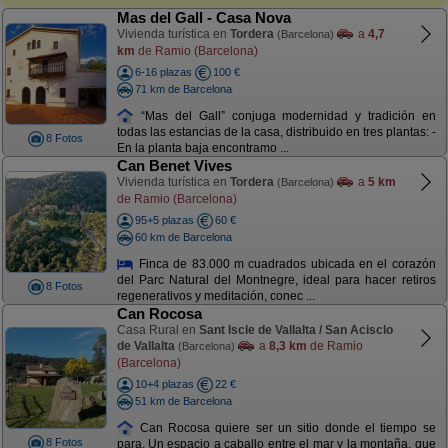
Mas del Gall - Casa Nova
Vivienda turística en
Tordera
a
4,7
(Barcelona)
km
de Ramio (Barcelona)
6-16 plazas
100 €
71 km de Barcelona
“Mas del Gall” conjuga modernidad y tradición en
todas las estancias de la casa, distribuido en tres plantas: -
8 Fotos
En la planta baja encontramo ...
Can Benet Vives
Vivienda turística en
Tordera
a
5 km
(Barcelona)
de Ramio (Barcelona)
95+5 plazas
60 €
60 km de Barcelona
Finca de 83.000 m cuadrados ubicada en el corazón
del Parc Natural del Montnegre, ideal para hacer retiros
8 Fotos
regenerativos y meditación, conec ...
Can Rocosa
Casa Rural en
Sant Iscle de Vallalta / San Acisclo
de Vallalta
a
8,3 km
de Ramio
(Barcelona)
(Barcelona)
10+4 plazas
22 €
51 km de Barcelona
Can Rocosa quiere ser un sitio donde el tiempo se
8 Fotos
para. Un espacio a caballo entre el mar y la montaña, que