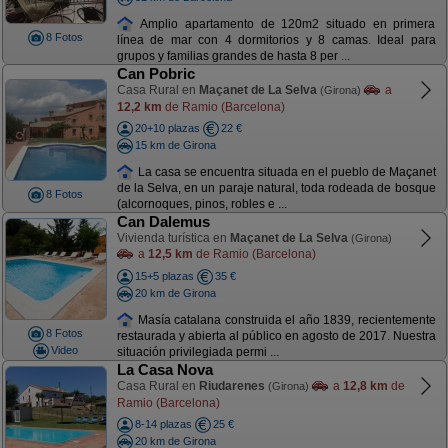
Amplio apartamento de 120m2 situado en primera
8 Fotos
línea de mar con 4 dormitorios y 8 camas. Ideal para
grupos y familias grandes de hasta 8 per ...
Can Pobric
Casa Rural en
Maçanet de La Selva
a
(Girona)
12,2 km
de Ramio (Barcelona)
20+10 plazas
22 €
15 km de Girona
La casa se encuentra situada en el pueblo de Maçanet
de la Selva, en un paraje natural, toda rodeada de bosque
8 Fotos
(alcornoques, pinos, robles e ...
Can Dalemus
Vivienda turística en
Maçanet de La Selva
(Girona)
a
12,5 km
de Ramio (Barcelona)
15+5 plazas
35 €
20 km de Girona
Masía catalana construida el año 1839, recientemente
8 Fotos
restaurada y abierta al público en agosto de 2017. Nuestra
Video
situación privilegiada permi ...
La Casa Nova
Casa Rural en
Riudarenes
a
12,8 km
de
(Girona)
Ramio (Barcelona)
8-14 plazas
25 €
20 km de Girona