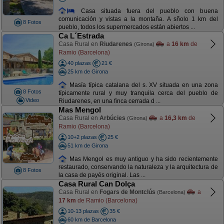
Casa situada fuera del pueblo con buena
comunicación y vistas a la montaña. A sñolo 1 km del
8 Fotos
pueblo, todos los supermercados están abiertos ...
Ca L´Estrada
Casa Rural en
Riudarenes
a
16 km
de
(Girona)
Ramio (Barcelona)
40 plazas
21 €
25 km de Girona
Masía típica catalana del s. XV situada en una zona
8 Fotos
típicamente rural y muy tranquila cerca del pueblo de
Video
Riudarenes, en una finca cerrada d ...
Mas Mengol
Casa Rural en
Arbúcies
a
16,3 km
de
(Girona)
Ramio (Barcelona)
10+2 plazas
25 €
51 km de Girona
Mas Mengol es muy antiguo y ha sido recientemente
restaurado, conservando la naturaleza y la arquitectura de
8 Fotos
la casa de payés original. Las ...
Casa Rural Can Dolça
Casa Rural en
Fogars de Montclús
a
(Barcelona)
17 km
de Ramio (Barcelona)
10-13 plazas
35 €
60 km de Barcelona