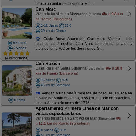
ofrece un ambiente acogedor y tr ...
Can Marc
Vivienda turística en
Massanes
a
9,8 km
(Girona)
de Ramio (Barcelona)
2-12 plazas
33 €
30 km de Girona
Costa Brava Apartment Can Marc. Verano - min
50 Fotos
estancia es 7 noches. Can Marc con piscina privada y
2 Videos
pista de tenis. A/C en los dormitorios. Si ...
(4 comentarios)
Can Rosich
Casa Rural en
Santa Susanna
a
10,8
(Barcelona)
km
de Ramio (Barcelona)
15 plazas
45 €
45 km de Barcelona
Vengan a una masía rodeada de bosques, situada en
el valle de Santa Susanna, a 55 km. al norte de Barcelona.
8 Fotos
La masía data de antes del 1776 ...
Apartamento Primera Linea de Mar con
vistas espectaculares
Vivienda turística en
Sant Pol de Mar
(Barcelona)
a
12,1 km
de Ramio (Barcelona)
8 plazas
30 €
51 km de Barcelona