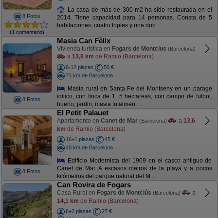
La casa de más de 300 m2 ha sido restaurada en el
8 Fotos
2014. Tiene capacidad para 14 personas. Consta de 5
habitaciones, cuatro triples y una dob ...
(1 comentario)
Masia Can Fèlix
Vivienda turística en
Fogars de Montclus
(Barcelona)
a
13,6 km
de Ramio (Barcelona)
6-12 plazas
50 €
71 km de Barcelona
Masia rural en Santa Fe del Montseny en un parage
idilico, con finca de 1. 5 hectareas, con campo de futbol,
8 Fotos
huerto, jardin, masia totalment ...
El Petit Palauet
Apartamento en
Canet de Mar
a
13,6
(Barcelona)
km
de Ramio (Barcelona)
16+1 plazas
45 €
40 km de Barcelona
Edificio Modernista del 1909 en el casco antiguo de
Canet de Mar. A escasos metros de la playa y a pocos
8 Fotos
kilómetros del parque natural del M ...
Can Rovira de Fogars
Casa Rural en
Fogars de Montclús
a
(Barcelona)
14,1 km
de Ramio (Barcelona)
6+2 plazas
27 €