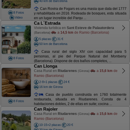
40 km de Barcelona
Can Rovira de Fogars es una masia que data del 1777
8 Fotos
y rehabilitada en 2016. Rodeada de bosques, esta situada
Video
en un lugar increible del Parqu ...
Ca L´Estrada
Vivienda turística en
Sant Esteve de Palautordera
a
14,5 km
de Ramio (Barcelona)
(Barcelona)
5 plazas
31 €
50 km de Barcelona
Casa rural del siglo XIV con capacidad para 5
personas, al pie del Parque Natural del Montseny
8 Fotos
(Barcelona). Dispone de dos baños completos, ...
Can Llonga
Casa Rural en
Riudarenes
a
15,6 km
de
(Girona)
Ramio (Barcelona)
2-8+1 plazas
24 €
16 km de Girona
Casa de pueblo construida en 1760 totalmente
restaurada, situada en Riudarenes. Consta de 4
8 Fotos
habitaciones dobles, 2 de ellas en suite; cocina ...
Can Rajoler
Casa Rural en
Riudarenes
a
15,6 km
de
(Girona)
Ramio (Barcelona)
10-15+2 plazas
20 €
20 km de Girona