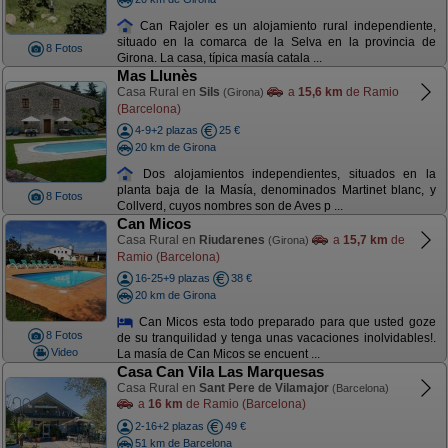
Can Rajoler es un alojamiento rural independiente,
situado en la comarca de la Selva en la provincia de
8 Fotos
Girona. La casa, típica masía catala ...
Mas Llunès
Casa Rural en
Sils
a
15,6 km
de Ramio
(Girona)
(Barcelona)
4-9+2 plazas
25 €
20 km de Girona
Dos alojamientos independientes, situados en la
planta baja de la Masía, denominados Martinet blanc, y
8 Fotos
Collverd, cuyos nombres son de Aves p ...
Can Micos
Casa Rural en
Riudarenes
a
15,7 km
de
(Girona)
Ramio (Barcelona)
16-25+9 plazas
38 €
20 km de Girona
Can Micos esta todo preparado para que usted goze
8 Fotos
de su tranquilidad y tenga unas vacaciones inolvidables!.
Video
La masía de Can Micos se encuent ...
Casa Can Vila Las Marquesas
Casa Rural en
Sant Pere de Vilamajor
(Barcelona)
a
16 km
de Ramio (Barcelona)
2-16+2 plazas
49 €
51 km de Barcelona