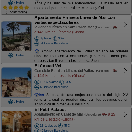
7 Fotos
años y ha sido de mis antepasados. La masia esta en
medio del parque natural del Montseny-Cat ...
(1 comentario)
Apartamento Primera Linea de Mar con
vistas espectaculares
Vivienda turística en
Sant Pol de Mar
(Barcelona)
a
14,9 km
de L´estacio (Girona)
8 plazas
30 €
51 km de Barcelona
Amplio apartamento de 120m2 situado en primera
8 Fotos
línea de mar con 4 dormitorios y 8 camas. Ideal para
grupos y familias grandes de hasta 8 per ...
El Castell Vell
Complejo Rural en
Llinars del Vallès
(Barcelona)
a
14,9 km
de L´estacio (Girona)
15-65 plazas
23 €
40 km de Barcelona
Se trata de una majestuosa masía del siglo XV,
junto a la cual se pueden distinguir los vestigios de un
8 Fotos
antiguo castillo medieval del siglo ...
El Petit Palauet
Apartamento en
Canet de Mar
a
15
(Barcelona)
km
de L´estacio (Girona)
16+1 plazas
45 €
40 km de Barcelona