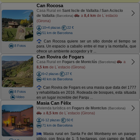
Can Rocosa
Casa Rural en
Sant Iscle de Vallalta / San Acisclo
de Vallalta
a
8,4 km
de L´estacio
(Barcelona)
(Girona)
10+4 plazas
22 €
51 km de Barcelona
Can Rocosa quiere ser un sitio donde el tiempo se
8 Fotos
para. Un espacio a caballo entre el mar y la montaña, que
ofrece un ambiente acogedor y tr ...
Can Rovira de Fogars
Casa Rural en
Fogars de Montclús
a
(Barcelona)
8,5 km
de L´estacio (Girona)
6+2 plazas
27 €
40 km de Barcelona
Can Rovira de Fogars es una masia que data del 1777
8 Fotos
y rehabilitada en 2016. Rodeada de bosques, esta situada
Video
en un lugar increible del Parqu ...
Masia Can Fèlix
Vivienda turística en
Fogars de Montclus
(Barcelona)
a
8,5 km
de L´estacio (Girona)
6-12 plazas
50 €
71 km de Barcelona
Masia rural en Santa Fe del Montseny en un parage
idilico, con finca de 1. 5 hectareas, con campo de futbol,