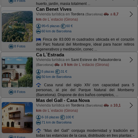
8 Fotos
huerto, jardin, masia totalment ...
Can Benet Vives
Vivienda turística en
Tordera
a
8,7
(Barcelona)
km
de L´estacio (Girona)
95+5 plazas
60 €
60 km de Barcelona
Finca de 83.000 m cuadrados ubicada en el corazón
del Parc Natural del Montnegre, ideal para hacer retiros
8 Fotos
regenerativos y meditación, conec ...
Ca L´Estrada
Vivienda turística en
Sant Esteve de Palautordera
a
9 km
de L´estacio (Girona)
(Barcelona)
5 plazas
31 €
50 km de Barcelona
Casa rural del siglo XIV con capacidad para 5
personas, al pie del Parque Natural del Montseny
8 Fotos
(Barcelona). Dispone de dos baños completos, ...
Mas del Gall - Casa Nova
Vivienda turística en
Tordera
a
10,1
(Barcelona)
km
de L´estacio (Girona)
6-16 plazas
100 €
71 km de Barcelona
“Mas del Gall” conjuga modernidad y tradición en
todas las estancias de la casa, distribuido en tres plantas: -
8 Fotos