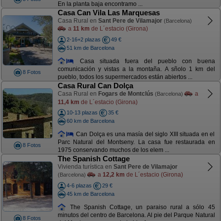
En la planta baja encontramo ...
Casa Can Vila Las Marquesas
Casa Rural en
Sant Pere de Vilamajor
(Barcelona)
a
11 km
de L´estacio (Girona)
2-16+2 plazas
49 €
51 km de Barcelona
Casa situada fuera del pueblo con buena
comunicación y vistas a la montaña. A sñolo 1 km del
8 Fotos
pueblo, todos los supermercados están abiertos ...
Casa Rural Can Dolça
Casa Rural en
Fogars de Montclús
a
(Barcelona)
11,4 km
de L´estacio (Girona)
10-13 plazas
35 €
60 km de Barcelona
Can Dolça es una masía del siglo XIII situada en el
Parc Natural del Montseny. La casa fue restaurada en
8 Fotos
1975 conservando muchos de los elem ...
The Spanish Cottage
Vivienda turística en
Sant Pere de Vilamajor
a
12,2 km
de L´estacio (Girona)
(Barcelona)
4-6 plazas
29 €
45 km de Barcelona
The Spanish Cottage, un paraiso rural a sólo 45
minutos del centro de Barcelona. Al pie del Parque Natural
8 Fotos