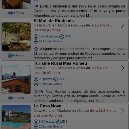
Edificio Modernista del 1909 en el casco antiguo de
Canet de Mar. A escasos metros de la playa y a pocos
8 Fotos
kilómetros del parque natural del M ...
El Molí de Riudecòs
Casa Rural en
Arbúcies
a
15 km
de L
(Girona)
´estacio (Girona)
4-11+1 plazas
30 €
44 km de Girona
Alojamiento rural independiente con capacidad para
11 personas. Antiguo molino de Riudecòs completamente
8 Fotos
reformado y equipdo para vuestra má ...
Turisme Rural Mas Romeu
Casa Rural en
Arbucies
a
15,4 km
de L
(Girona)
´estacio (Girona)
20 plazas
25 €
45 km de Girona
Mas Romeu dispone de dos apartamentos El
Mirador y L´Alzina y de la antigua Masía. Desde el jardín
7 Fotos
podemos contemplar Les Agudes, una de las ...
La Casa Nova
Casa Rural en
Riudarenes
a
15,6 km
de
(Girona)
L´estacio (Girona)
8-14 plazas
25 €
20 km de Girona