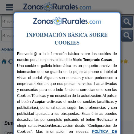
INFORMACIÓN BÁSICA SOBRE
COOKIES
Alojamientos
>
Cataluña
>
Girona
> L´estacio
Bienvenid@ a la información básica sobre las cookies de
Casas Rurales cerca de L´estacio
nuestro portal responsabilidad de
Mario Temprado Casas
.
Una cookie o galleta informática es un pequeño archivo de
información que se guarda en tu pc, smartphone o tablet al
visitar el portal. Algunas son nuestras y otras pertenecen a
empresas externas que nos prestan servicios. Las activadas
y necesarias para que todo funcione correctamente son las
Cookies Técnicas y no necesitan de tu autorización. Al pulsar
el botón
Aceptar
activarás el resto de cookies (analíticas y
Cal Marenya
rs.
11 pers.
publicitarias), personalizadas según tus preferencias y con
 €
40 €
La Tallada d´Empordà (Girona)
desde
publicidad ajustada a tus búsquedas. Estas últimas puedes
desactivarlas por completo pulsando el botón
Rechazar
o
Buscar
elegir su activación/desactivación desde “Configuración de
Cookies”. Más información en nuestra
POLÍTICA DE
Comunidades: