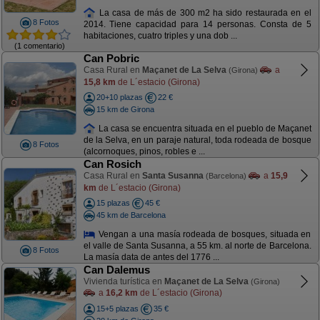
La casa de más de 300 m2 ha sido restaurada en el
8 Fotos
2014. Tiene capacidad para 14 personas. Consta de 5
habitaciones, cuatro triples y una dob ...
(1 comentario)
Can Pobric
Casa Rural en
Maçanet de La Selva
a
(Girona)
15,8 km
de L´estacio (Girona)
20+10 plazas
22 €
15 km de Girona
La casa se encuentra situada en el pueblo de Maçanet
de la Selva, en un paraje natural, toda rodeada de bosque
8 Fotos
(alcornoques, pinos, robles e ...
Can Rosich
Casa Rural en
Santa Susanna
a
15,9
(Barcelona)
km
de L´estacio (Girona)
15 plazas
45 €
45 km de Barcelona
Vengan a una masía rodeada de bosques, situada en
el valle de Santa Susanna, a 55 km. al norte de Barcelona.
8 Fotos
La masía data de antes del 1776 ...
Can Dalemus
Vivienda turística en
Maçanet de La Selva
(Girona)
a
16,2 km
de L´estacio (Girona)
15+5 plazas
35 €