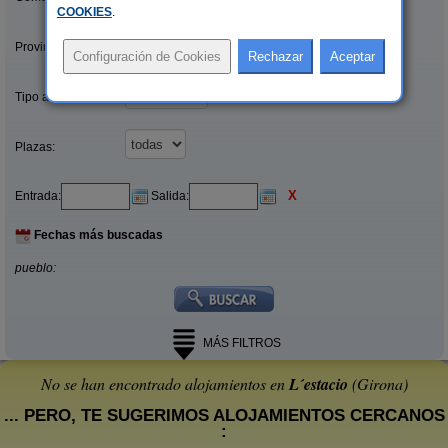
COOKIES
.
Provincias/Islas:
Tipo alquiler:
Plazas:
X
Entrada:
Salida:
Fechas más buscadas
pueblo:
MÁS FILTROS
No se han encontrado alojamientos en
L´estacio
(Girona)
... PERO, TE SUGERIMOS ALOJAMIENTOS CERCANOS
: