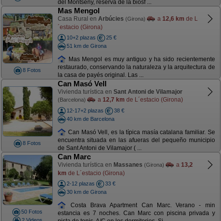
del Montseny, reserva de la biosf ...
Mas Mengol
Casa Rural en
Arbúcies
a
12,6 km
de L
(Girona)
´estacio (Girona)
10+2 plazas
25 €
51 km de Girona
Mas Mengol es muy antiguo y ha sido recientemente
restaurado, conservando la naturaleza y la arquitectura de
8 Fotos
la casa de payés original. Las ...
Can Masó Vell
Vivienda turística en
Sant Antoni de Vilamajor
a
12,7 km
de L´estacio (Girona)
(Barcelona)
12-17+2 plazas
38 €
40 km de Barcelona
Can Masó Vell, es la típica masía catalana familiar. Se
encuentra situada en las afueras del pequeño municipio
8 Fotos
de Sant Antoni de Vilamajor ( ...
Can Marc
Vivienda turística en
Massanes
a
13,2
(Girona)
km
de L´estacio (Girona)
2-12 plazas
33 €
30 km de Girona
Costa Brava Apartment Can Marc. Verano - min
50 Fotos
estancia es 7 noches. Can Marc con piscina privada y
2 Videos