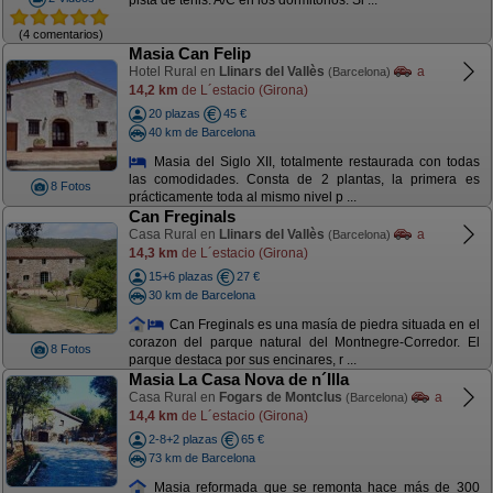
pista de tenis. A/C en los dormitorios. Si ...
(4 comentarios)
Masia Can Felip
Hotel Rural en
Llinars del Vallès
a
(Barcelona)
14,2 km
de L´estacio (Girona)
20 plazas
45 €
40 km de Barcelona
Masia del Siglo XII, totalmente restaurada con todas
las comodidades. Consta de 2 plantas, la primera es
8 Fotos
prácticamente toda al mismo nivel p ...
Can Freginals
Casa Rural en
Llinars del Vallès
a
(Barcelona)
14,3 km
de L´estacio (Girona)
15+6 plazas
27 €
30 km de Barcelona
Can Freginals es una masía de piedra situada en el
corazon del parque natural del Montnegre-Corredor. El
8 Fotos
parque destaca por sus encinares, r ...
Masia La Casa Nova de n´Illa
Casa Rural en
Fogars de Montclus
a
(Barcelona)
14,4 km
de L´estacio (Girona)
2-8+2 plazas
65 €
73 km de Barcelona
Masia reformada que se remonta hace más de 300