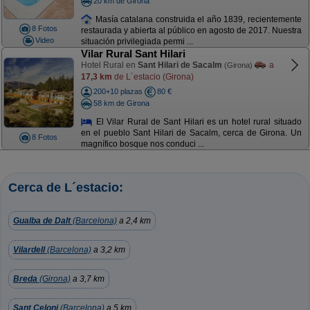
20 km de Girona
Masía catalana construida el año 1839, recientemente
8 Fotos
restaurada y abierta al público en agosto de 2017. Nuestra
Video
situación privilegiada permi ...
Vilar Rural Sant Hilari
Hotel Rural en
Sant Hilari de Sacalm
a
(Girona)
17,3 km
de L´estacio (Girona)
200+10 plazas
80 €
58 km de Girona
El Vilar Rural de Sant Hilari es un hotel rural situado
en el pueblo Sant Hilari de Sacalm, cerca de Girona. Un
8 Fotos
magnífico bosque nos conduci ...
Cerca de L´estacio:
Gualba de Dalt
(Barcelona)
a 2,4 km
Vilardell
(Barcelona)
a 3,2 km
Breda
(Girona)
a 3,7 km
Sant Celoni
(Barcelona)
a 5 km