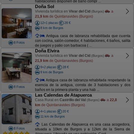
habitaciones disponen de baño compl ...
Doña Sol
Vivienda turística en
Vivar del Cid
a
(Burgos)
21,9 km
de Quintanavides (Burgos)
12+1 plazas
28 €
8 km de Burgos
Antigua casa de labranza rehabilitada que cuenta
con cocina, salón-comedor, 4 habitaciones, 4 baños, salita
8 Fotos
de juegos y patio con barbacoa ( ...
Doña Elvira
Vivienda turística en
Vivar del Cid
a
(Burgos)
21,9 km
de Quintanavides (Burgos)
9+2 plazas
28 €
9 km de Burgos
Antigua casa de labranza rehabitada respetando la
esencia de la antigua, consta de 3 habitaciones y dos
8 Fotos
baños en la primera planta y una hab ...
Las Calendas de Atapuerca
Casa Rural en
Castrillo del Val
a
22,8
(Burgos)
km
de Quintanavides (Burgos)
4+1 plazas
20 €
11 km de Burgos
Las Calendas de Atapuerca es una casa acogedora,
8 Fotos
situada a 10km de Burgos y a 12km de la Sierra de