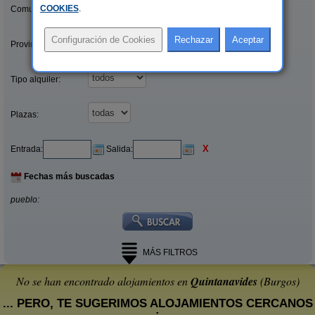
COOKIES
.
Comunidades:
Provincias/Islas:
Tipo alquiler:
Plazas:
X
Entrada:
Salida:
Fechas más buscadas
pueblo:
MÁS FILTROS
No se han encontrado alojamientos en
Quintanavides
(Burgos)
... PERO, TE SUGERIMOS ALOJAMIENTOS CERCANOS
: