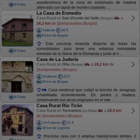
arquitectónica de la zona de entramado de madera
8 Fotos
alternado con tapial de mortero bastardo. ...
La Casa de Enmedio
Casa Rural en
San Vicente del Valle
a
(Burgos)
26,2 km
de Quintanavides (Burgos)
4 plazas
40 €
53 km de Burgos
Esta preciosa vivienda dispone de todas las
comodidades para tener una estancia inolvidable
8 Fotos
enmedio de la Sierra de la Demanda y junto al ri ...
Casa de La Judería
Casa Rural en
Oña
a
28,2 km
de
(Burgos)
Quintanavides (Burgos)
10 plazas
22 €
55 km de Burgos
Casa medieval que coligó la función de sinagoga,
rehabilitada recientemente. En piedra y madera,
8 Fotos
conservando sus arcos originales en el inte ...
Casa Rural Río Tirón
Casa Rural en
Tormantos
a
28,9 km
(La Rioja)
de Quintanavides (Burgos)
14+3 plazas
21 €
30 km de Logroño
Preciosa casa con 6 amplias habitaciones dobles, 2