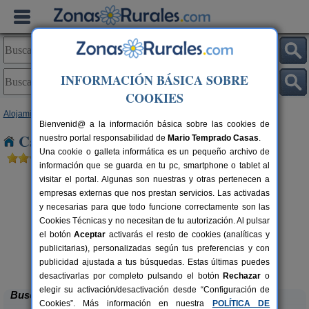
INFORMACIÓN BÁSICA SOBRE
COOKIES
Alojamientos
>
Castilla y León
>
Burgos
> Quintanavides
Bienvenid@ a la información básica sobre las cookies de
Casas Rurales cerca de Quintanavides
nuestro portal responsabilidad de
Mario Temprado Casas
.
Una cookie o galleta informática es un pequeño archivo de
información que se guarda en tu pc, smartphone o tablet al
visitar el portal. Algunas son nuestras y otras pertenecen a
empresas externas que nos prestan servicios. Las activadas
y necesarias para que todo funcione correctamente son las
Cookies Técnicas y no necesitan de tu autorización. Al pulsar
el botón
Aceptar
activarás el resto de cookies (analíticas y
publicitarias), personalizadas según tus preferencias y con
Casa Rural El Tirabeque
rs.
8-10+1 pers.
 €
47 €
publicidad ajustada a tus búsquedas. Estas últimas puedes
Ruyales del Agua (Burgos)
desde
desactivarlas por completo pulsando el botón
Rechazar
o
elegir su activación/desactivación desde “Configuración de
Buscar
Cookies”. Más información en nuestra
POLÍTICA DE