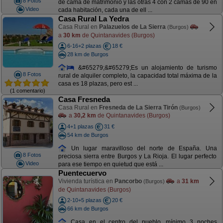
8 Fotos
de cama de matrimonio y las otras 4 con 2 camas de 90 en
Video
cada habitación, cada una de ell ...
Casa Rural La Yedra
Casa Rural en
Palazuelos de La Sierra
(Burgos)
a
30 km
de Quintanavides (Burgos)
6-16+2 plazas
18 €
28 km de Burgos
&#65279;&#65279;Es un alojamiento de turismo
8 Fotos
rural de alquiler completo, la capacidad total máxima de la
casa es 18 plazas, pero est ...
(1 comentario)
Casa Fresneda
Casa Rural en
Fresneda de La Sierra Tirón
(Burgos)
a
30,2 km
de Quintanavides (Burgos)
4+1 plazas
31 €
54 km de Burgos
Un lugar maravilloso del norte de España. Una
8 Fotos
preciosa sierra entre Burgos y La Rioja. El lugar perfecto
Video
para ese tiempo en quietud que está ...
Puentecuervo
Vivienda turística en
Pancorbo
a
31 km
(Burgos)
de Quintanavides (Burgos)
2-10+5 plazas
20 €
66 km de Burgos
Casa en el centro del pueblo, mínimo 3 noches