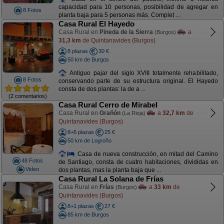
capacidad para 10 personas, posibilidad de agregar en
8 Fotos
planta baja para 5 personas más. Complet ...
Casa Rural El Hayedo
Casa Rural en
Pineda de la Sierra
a
(Burgos)
31,3 km
de Quintanavides (Burgos)
8 plazas
30 €
50 km de Burgos
Antiguo pajar del siglo XVIII totalmente rehabilitado,
8 Fotos
conservando parte de su estructura original. El Hayedo
consta de dos plantas: la de a ...
(2 comentarios)
Casa Rural Cerro de Mirabel
Casa Rural en
Grañón
a
32,7 km
de
(La Rioja)
Quintanavides (Burgos)
8+6 plazas
25 €
50 km de Logroño
Casa de nueva construcción, en mitad del Camino
48 Fotos
de Santiago, consta de cuatro habitaciones, divididas en
Video
dos plantas, mas la planta baja que ...
Casa Rural La Solana de Frías
Casa Rural en
Frías
a
33 km
de
(Burgos)
Quintanavides (Burgos)
8+1 plazas
27 €
85 km de Burgos