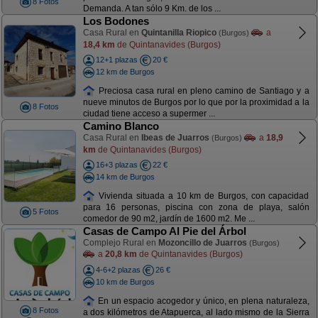
8 Fotos
Demanda. A tan sólo 9 Km. de los ...
Los Bodones
Casa Rural en
Quintanilla Riopico
a
(Burgos)
18,4 km
de Quintanavides (Burgos)
12+1 plazas
20 €
12 km de Burgos
Preciosa casa rural en pleno camino de Santiago y a
nueve minutos de Burgos por lo que por la proximidad a la
8 Fotos
ciudad tiene acceso a supermer ...
Camino Blanco
Casa Rural en
Ibeas de Juarros
a
18,9
(Burgos)
km
de Quintanavides (Burgos)
16+3 plazas
22 €
14 km de Burgos
Vivienda situada a 10 km de Burgos, con capacidad
para 16 personas, piscina con zona de playa, salón
5 Fotos
comedor de 90 m2, jardín de 1600 m2. Me ...
Casas de Campo Al Pie del Árbol
Complejo Rural en
Mozoncillo de Juarros
(Burgos)
a
20,8 km
de Quintanavides (Burgos)
4-6+2 plazas
26 €
10 km de Burgos
En un espacio acogedor y único, en plena naturaleza,
8 Fotos
a dos kilómetros de Atapuerca, al lado mismo de la Sierra