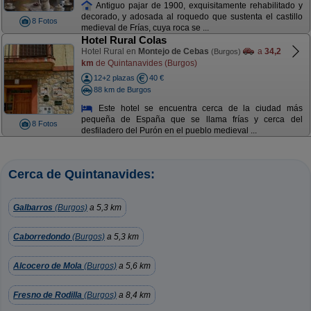
Antiguo pajar de 1900, exquisitamente rehabilitado y
decorado, y adosada al roquedo que sustenta el castillo
8 Fotos
medieval de Frías, cuya roca se ...
Hotel Rural Colas
Hotel Rural en
Montejo de Cebas
a
34,2
(Burgos)
km
de Quintanavides (Burgos)
12+2 plazas
40 €
88 km de Burgos
Este hotel se encuentra cerca de la ciudad más
pequeña de España que se llama frías y cerca del
8 Fotos
desfiladero del Purón en el pueblo medieval ...
Cerca de Quintanavides:
Galbarros
(Burgos)
a 5,3 km
Caborredondo
(Burgos)
a 5,3 km
Alcocero de Mola
(Burgos)
a 5,6 km
Fresno de Rodilla
(Burgos)
a 8,4 km