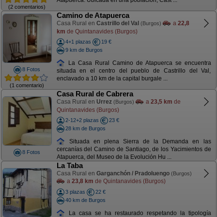
Atapuerca. Ubicada en una población, Cast ...
(2 comentarios)
Camino de Atapuerca
Casa Rural en
Castrillo del Val
a
22,8
(Burgos)
km
de Quintanavides (Burgos)
4+1 plazas
19 €
9 km de Burgos
La Casa Rural Camino de Atapuerca se encuentra
8 Fotos
situada en el centro del pueblo de Castrillo del Val,
enclavado a 10 km de la capital burgale ...
(1 comentario)
Casa Rural de Cabrera
Casa Rural en
Urrez
a
23,5 km
de
(Burgos)
Quintanavides (Burgos)
2-12+2 plazas
23 €
28 km de Burgos
Situada en plena Sierra de la Demanda en las
cercanías del Camino de Santiago, de los Yacimientos de
8 Fotos
Atapuerca, del Museo de la Evolución Hu ...
La Taba
Casa Rural en
Garganchón / Pradoluengo
(Burgos)
a
23,8 km
de Quintanavides (Burgos)
3 plazas
22 €
40 km de Burgos
La casa se ha restaurado respetando la tipología