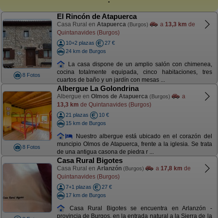
El Rincón de Atapuerca
Casa Rural en
Atapuerca
a
13,3 km
de
(Burgos)
Quintanavides (Burgos)
10+2 plazas
27 €
24 km de Burgos
La casa dispone de un amplio salón con chimenea,
cocina totalmente equipada, cinco habitaciones, tres
8 Fotos
cuartos de baño y un jardín con mesas ...
Albergue La Golondrina
Albergue en
Olmos de Atapuerca
a
(Burgos)
13,3 km
de Quintanavides (Burgos)
21 plazas
10 €
15 km de Burgos
Nuestro albergue está ubicado en el corazón del
muncipio Olmos de Atapuerca, frente a la iglesia. Se trata
8 Fotos
de una antigua casona de piedra r ...
Casa Rural Bigotes
Casa Rural en
Arlanzón
a
17,8 km
de
(Burgos)
Quintanavides (Burgos)
7+1 plazas
27 €
17 km de Burgos
Casa Rural Bigotes se encuentra en Arlanzón -
provincia de Burgos, en la entrada natural a la Sierra de la