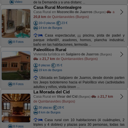
Video
de la Demanda y a una distanc ...
Casa Rural Montealegre
Casa Rural en
Mozoncillo de Juarros
a
(Burgos)
20,8 km
de Quintanavides (Burgos)
16+3 plazas
23 €
14 km de Burgos
Casa espectacular, ¡¡¡ piscina, pista de padel y
parque infantíl!!, asadores, hornos, plancha industrial,
8 Fotos
baño en las habitaciones, termosta ...
Paleolítico Rural
Vivienda turística en
Salgüero de Juarros
(Burgos)
a
21,7 km
de Quintanavides (Burgos)
8 plazas
35 €
19 km de Burgos
Ubicada en Salgüero de Juarros, desde donde parten
los Jeeps todoterreno hacia el Palolítico vivo (actividades
8 Fotos
adultos y niños, visita bison ...
La Morada del Cid
Casa Rural en
Vivar del Cid
a
21,7 km
(Burgos)
de Quintanavides (Burgos)
30 plazas
28 €
8 km de Burgos
Casa rural con 10 habitaciones (4 cuádruples, 2
triples y 4 dobles) y plazas para 30 personas, todas las
8 Fotos