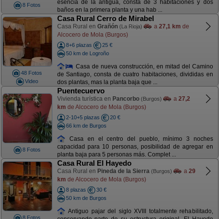
esencia de la antigua, consta de 3 habitaciones y dos
8 Fotos
baños en la primera planta y una hab ...
Casa Rural Cerro de Mirabel
Casa Rural en
Grañón
a
27,1 km
de
(La Rioja)
Alcocero de Mola (Burgos)
8+6 plazas
25 €
50 km de Logroño
Casa de nueva construcción, en mitad del Camino
48 Fotos
de Santiago, consta de cuatro habitaciones, divididas en
Video
dos plantas, mas la planta baja que ...
Puentecuervo
Vivienda turística en
Pancorbo
a
27,2
(Burgos)
km
de Alcocero de Mola (Burgos)
2-10+5 plazas
20 €
66 km de Burgos
Casa en el centro del pueblo, mínimo 3 noches
capacidad para 10 personas, posibilidad de agregar en
8 Fotos
planta baja para 5 personas más. Complet ...
Casa Rural El Hayedo
Casa Rural en
Pineda de la Sierra
a
29
(Burgos)
km
de Alcocero de Mola (Burgos)
8 plazas
30 €
50 km de Burgos
Antiguo pajar del siglo XVIII totalmente rehabilitado,
8 Fotos