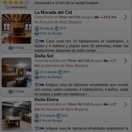
enclavado a 10 km de la capital burgale ...
(1 comentario)
La Morada del Cid
Casa Rural en
Vivar del Cid
a
26,8 km
(Burgos)
de Alcocero de Mola (Burgos)
30 plazas
28 €
8 km de Burgos
Casa rural con 10 habitaciones (4 cuádruples, 2
triples y 4 dobles) y plazas para 30 personas, todas las
8 Fotos
habitaciones disponen de baño compl ...
Doña Sol
Vivienda turística en
Vivar del Cid
a
27
(Burgos)
km
de Alcocero de Mola (Burgos)
12+1 plazas
28 €
8 km de Burgos
Antigua casa de labranza rehabilitada que cuenta
con cocina, salón-comedor, 4 habitaciones, 4 baños, salita
8 Fotos
de juegos y patio con barbacoa ( ...
Doña Elvira
Vivienda turística en
Vivar del Cid
a
27
(Burgos)
km
de Alcocero de Mola (Burgos)
9+2 plazas
28 €
9 km de Burgos
Antigua casa de labranza rehabitada respetando la