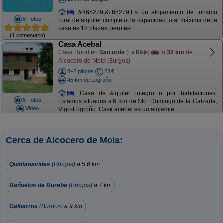
&#65279;&#65279;Es un alojamiento de turismo
8 Fotos
rural de alquiler completo, la capacidad total máxima de la
casa es 18 plazas, pero est ...
(1 comentario)
Casa Acebal
Casa Rural en
Santurde
a
32 km
de
(La Rioja)
Alcocero de Mola (Burgos)
8+2 plazas
23 €
45 km de Logroño
Casa de Alquiler integro o por habitaciones.
8 Fotos
Estamos situados a 6 Km de Sto. Domingo de la Calzada,
Video
Vigo-Logroño. Casa acebal es un alojamie ...
Cerca de Alcocero de Mola:
Quintanavides
(Burgos)
a 5,6 km
Bañuelos de Bureba
(Burgos)
a 7 km
Galbarros
(Burgos)
a 9 km