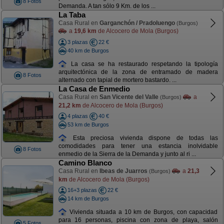
8 Fotos
Demanda. A tan sólo 9 Km. de los ...
La Taba
Casa Rural en
Garganchón / Pradoluengo
(Burgos)
a
19,6 km
de Alcocero de Mola (Burgos)
3 plazas
22 €
40 km de Burgos
La casa se ha restaurado respetando la tipología
arquitectónica de la zona de entramado de madera
8 Fotos
alternado con tapial de mortero bastardo. ...
La Casa de Enmedio
Casa Rural en
San Vicente del Valle
a
(Burgos)
21,2 km
de Alcocero de Mola (Burgos)
4 plazas
40 €
53 km de Burgos
Esta preciosa vivienda dispone de todas las
comodidades para tener una estancia inolvidable
8 Fotos
enmedio de la Sierra de la Demanda y junto al ri ...
Camino Blanco
Casa Rural en
Ibeas de Juarros
a
21,3
(Burgos)
km
de Alcocero de Mola (Burgos)
16+3 plazas
22 €
14 km de Burgos
Vivienda situada a 10 km de Burgos, con capacidad
para 16 personas, piscina con zona de playa, salón
5 Fotos