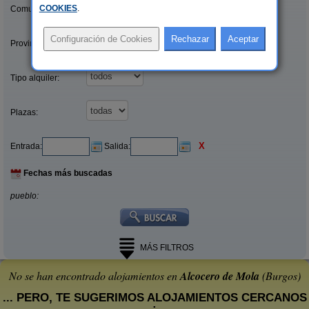
COOKIES
.
Comunidades:
Provincias/Islas:
Tipo alquiler:
Plazas:
X
Entrada:
Salida:
Fechas más buscadas
pueblo:
MÁS FILTROS
No se han encontrado alojamientos en
Alcocero de Mola
(Burgos)
... PERO, TE SUGERIMOS ALOJAMIENTOS CERCANOS
: