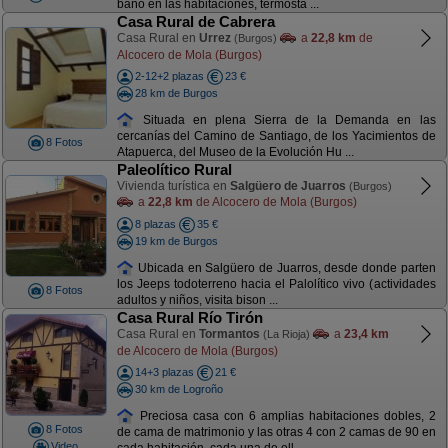
baño en las habitaciones, termosta ...
Casa Rural de Cabrera
Casa Rural en
Urrez
a
22,8 km
de
(Burgos)
Alcocero de Mola (Burgos)
2-12+2 plazas
23 €
28 km de Burgos
Situada en plena Sierra de la Demanda en las
cercanías del Camino de Santiago, de los Yacimientos de
8 Fotos
Atapuerca, del Museo de la Evolución Hu ...
Paleolítico Rural
Vivienda turística en
Salgüero de Juarros
(Burgos)
a
22,8 km
de Alcocero de Mola (Burgos)
8 plazas
35 €
19 km de Burgos
Ubicada en Salgüero de Juarros, desde donde parten
los Jeeps todoterreno hacia el Palolítico vivo (actividades
8 Fotos
adultos y niños, visita bison ...
Casa Rural Río Tirón
Casa Rural en
Tormantos
a
23,4 km
(La Rioja)
de Alcocero de Mola (Burgos)
14+3 plazas
21 €
30 km de Logroño
Preciosa casa con 6 amplias habitaciones dobles, 2
8 Fotos
de cama de matrimonio y las otras 4 con 2 camas de 90 en
Video