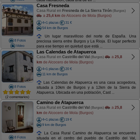
cada habitación, cada una de ell ...
Casa Fresneda
Casa Rural en
Fresneda de La Sierra Tirón
(Burgos)
a
25,4 km
de Alcocero de Mola (Burgos)
4+1 plazas
31 €
54 km de Burgos
Un lugar maravilloso del norte de España. Una
8 Fotos
preciosa sierra entre Burgos y La Rioja. El lugar perfecto
Video
para ese tiempo en quietud que está ...
Las Calendas de Atapuerca
Casa Rural en
Castrillo del Val
a
25,8
(Burgos)
km
de Alcocero de Mola (Burgos)
4+1 plazas
20 €
11 km de Burgos
Las Calendas de Atapuerca es una casa acogedora,
8 Fotos
situada a 10km de Burgos y a 12km de la Sierra de
Atapuerca. Ubicada en una población, Cast ...
(2 comentarios)
Camino de Atapuerca
Casa Rural en
Castrillo del Val
a
25,8
(Burgos)
km
de Alcocero de Mola (Burgos)
4+1 plazas
19 €
9 km de Burgos
La Casa Rural Camino de Atapuerca se encuentra
8 Fotos
situada en el centro del pueblo de Castrillo del Val,