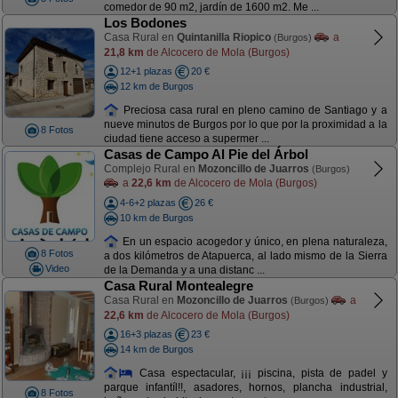
comedor de 90 m2, jardín de 1600 m2. Me ...
Los Bodones
Casa Rural en
Quintanilla Riopico
a
(Burgos)
21,8 km
de Alcocero de Mola (Burgos)
12+1 plazas
20 €
12 km de Burgos
Preciosa casa rural en pleno camino de Santiago y a
nueve minutos de Burgos por lo que por la proximidad a la
8 Fotos
ciudad tiene acceso a supermer ...
Casas de Campo Al Pie del Árbol
Complejo Rural en
Mozoncillo de Juarros
(Burgos)
a
22,6 km
de Alcocero de Mola (Burgos)
4-6+2 plazas
26 €
10 km de Burgos
En un espacio acogedor y único, en plena naturaleza,
8 Fotos
a dos kilómetros de Atapuerca, al lado mismo de la Sierra
Video
de la Demanda y a una distanc ...
Casa Rural Montealegre
Casa Rural en
Mozoncillo de Juarros
a
(Burgos)
22,6 km
de Alcocero de Mola (Burgos)
16+3 plazas
23 €
14 km de Burgos
Casa espectacular, ¡¡¡ piscina, pista de padel y
parque infantíl!!, asadores, hornos, plancha industrial,
8 Fotos