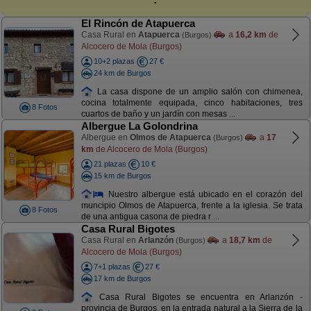
El Rincón de Atapuerca
Casa Rural en
Atapuerca
a
16,2 km
de
(Burgos)
Alcocero de Mola (Burgos)
10+2 plazas
27 €
24 km de Burgos
La casa dispone de un amplio salón con chimenea,
cocina totalmente equipada, cinco habitaciones, tres
8 Fotos
cuartos de baño y un jardín con mesas ...
Albergue La Golondrina
Albergue en
Olmos de Atapuerca
a
17
(Burgos)
km
de Alcocero de Mola (Burgos)
21 plazas
10 €
15 km de Burgos
Nuestro albergue está ubicado en el corazón del
muncipio Olmos de Atapuerca, frente a la iglesia. Se trata
8 Fotos
de una antigua casona de piedra r ...
Casa Rural Bigotes
Casa Rural en
Arlanzón
a
18,7 km
de
(Burgos)
Alcocero de Mola (Burgos)
7+1 plazas
27 €
17 km de Burgos
Casa Rural Bigotes se encuentra en Arlanzón -
provincia de Burgos, en la entrada natural a la Sierra de la