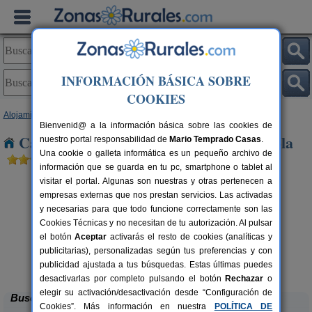
INFORMACIÓN BÁSICA SOBRE
COOKIES
Alojamientos
>
Castilla y León
>
Burgos
> Alcocero de Mola
Bienvenid@ a la información básica sobre las cookies de
Casas Rurales cerca de Alcocero de Mola
nuestro portal responsabilidad de
Mario Temprado Casas
.
Una cookie o galleta informática es un pequeño archivo de
información que se guarda en tu pc, smartphone o tablet al
visitar el portal. Algunas son nuestras y otras pertenecen a
empresas externas que nos prestan servicios. Las activadas
y necesarias para que todo funcione correctamente son las
Cookies Técnicas y no necesitan de tu autorización. Al pulsar
el botón
Aceptar
activarás el resto de cookies (analíticas y
publicitarias), personalizadas según tus preferencias y con
La Morera de Agustina
rs.
4-10+1 pers.
 €
21 €
publicidad ajustada a tus búsquedas. Estas últimas puedes
Villanueva de Carazo (Burgos)
desde
desactivarlas por completo pulsando el botón
Rechazar
o
elegir su activación/desactivación desde “Configuración de
Buscar
Cookies”. Más información en nuestra
POLÍTICA DE