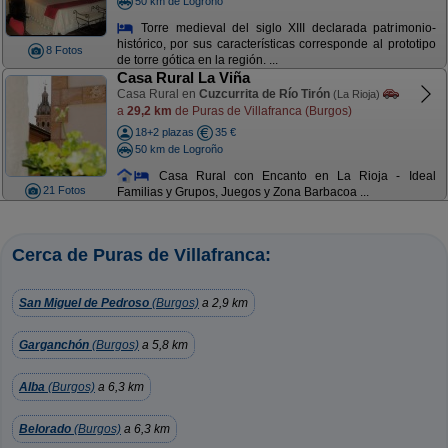
50 km de Logroño
Torre medieval del siglo XIII declarada patrimonio-
histórico, por sus características corresponde al prototipo
8 Fotos
de torre gótica en la región. ...
Casa Rural La Viña
Casa Rural en
Cuzcurrita de Río Tirón
(La Rioja)
a
29,2 km
de Puras de Villafranca (Burgos)
18+2 plazas
35 €
50 km de Logroño
Casa Rural con Encanto en La Rioja - Ideal
21 Fotos
Familias y Grupos, Juegos y Zona Barbacoa ...
Cerca de Puras de Villafranca:
San Miguel de Pedroso
(Burgos)
a 2,9 km
Garganchón
(Burgos)
a 5,8 km
Alba
(Burgos)
a 6,3 km
Belorado
(Burgos)
a 6,3 km