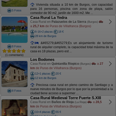
Vivienda situada a 10 km de Burgos, con capacidad
para 16 personas, piscina con zona de playa, salón
5 Fotos
comedor de 90 m2, jardín de 1600 m2. Me ...
Casa Rural La Yedra
Casa Rural en
Palazuelos de La Sierra
(Burgos)
a
25,7 km
de Puras de Villafranca (Burgos)
6-16+2 plazas
18 €
28 km de Burgos
&#65279;&#65279;Es un alojamiento de turismo
8 Fotos
rural de alquiler completo, la capacidad total máxima de la
casa es 18 plazas, pero est ...
(1 comentario)
Los Bodones
Casa Rural en
Quintanilla Riopico
a
27
(Burgos)
km
de Puras de Villafranca (Burgos)
12+1 plazas
20 €
12 km de Burgos
Preciosa casa rural en pleno camino de Santiago y a
nueve minutos de Burgos por lo que por la proximidad a la
8 Fotos
ciudad tiene acceso a supermer ...
Casa Rural Medieval Torre Fuerte S.XIII
Casa Rural en
Baños de Rioja
a
28,5
(La Rioja)
km
de Puras de Villafranca (Burgos)
10+4 plazas
55 €