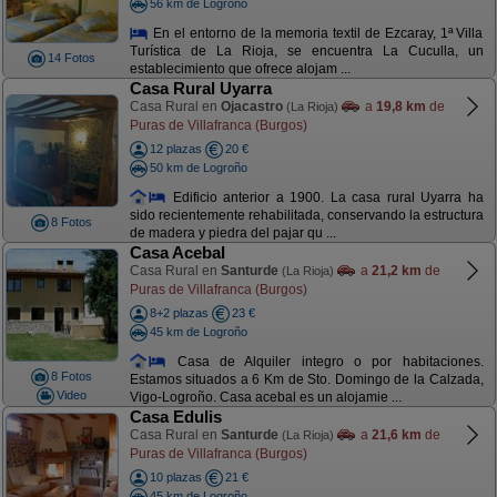
56 km de Logroño
En el entorno de la memoria textil de Ezcaray, 1ª Villa
Turística de La Rioja, se encuentra La Cuculla, un
14 Fotos
establecimiento que ofrece alojam ...
Casa Rural Uyarra
Casa Rural en
Ojacastro
a
19,8 km
de
(La Rioja)
Puras de Villafranca (Burgos)
12 plazas
20 €
50 km de Logroño
Edificio anterior a 1900. La casa rural Uyarra ha
sido recientemente rehabilitada, conservando la estructura
8 Fotos
de madera y piedra del pajar qu ...
Casa Acebal
Casa Rural en
Santurde
a
21,2 km
de
(La Rioja)
Puras de Villafranca (Burgos)
8+2 plazas
23 €
45 km de Logroño
Casa de Alquiler integro o por habitaciones.
8 Fotos
Estamos situados a 6 Km de Sto. Domingo de la Calzada,
Video
Vigo-Logroño. Casa acebal es un alojamie ...
Casa Edulis
Casa Rural en
Santurde
a
21,6 km
de
(La Rioja)
Puras de Villafranca (Burgos)
10 plazas
21 €
45 km de Logroño