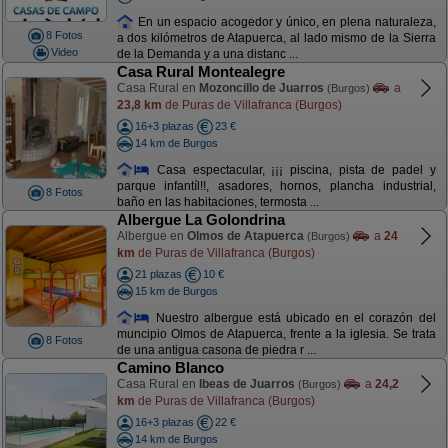
En un espacio acogedor y único, en plena naturaleza,
8 Fotos
a dos kilómetros de Atapuerca, al lado mismo de la Sierra
Video
de la Demanda y a una distanc ...
Casa Rural Montealegre
Casa Rural en
Mozoncillo de Juarros
a
(Burgos)
23,8 km
de Puras de Villafranca (Burgos)
16+3 plazas
23 €
14 km de Burgos
Casa espectacular, ¡¡¡ piscina, pista de padel y
parque infantíl!!, asadores, hornos, plancha industrial,
8 Fotos
baño en las habitaciones, termosta ...
Albergue La Golondrina
Albergue en
Olmos de Atapuerca
a
24
(Burgos)
km
de Puras de Villafranca (Burgos)
21 plazas
10 €
15 km de Burgos
Nuestro albergue está ubicado en el corazón del
muncipio Olmos de Atapuerca, frente a la iglesia. Se trata
8 Fotos
de una antigua casona de piedra r ...
Camino Blanco
Casa Rural en
Ibeas de Juarros
a
24,2
(Burgos)
km
de Puras de Villafranca (Burgos)
16+3 plazas
22 €
14 km de Burgos