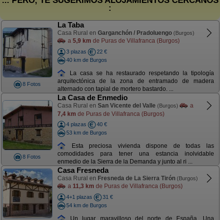
... PERO, TE SUGERIMOS ALOJAMIENTOS CERCANOS
:
La Taba
Casa Rural en
Garganchón / Pradoluengo
(Burgos)
a
5,9 km
de Puras de Villafranca (Burgos)
3 plazas
22 €
40 km de Burgos
La casa se ha restaurado respetando la tipología
arquitectónica de la zona de entramado de madera
8 Fotos
alternado con tapial de mortero bastardo. ...
La Casa de Enmedio
Casa Rural en
San Vicente del Valle
a
(Burgos)
7,4 km
de Puras de Villafranca (Burgos)
4 plazas
40 €
53 km de Burgos
Esta preciosa vivienda dispone de todas las
comodidades para tener una estancia inolvidable
8 Fotos
enmedio de la Sierra de la Demanda y junto al ri ...
Casa Fresneda
Casa Rural en
Fresneda de La Sierra Tirón
(Burgos)
a
11,3 km
de Puras de Villafranca (Burgos)
4+1 plazas
31 €
54 km de Burgos
Un lugar maravilloso del norte de España. Una