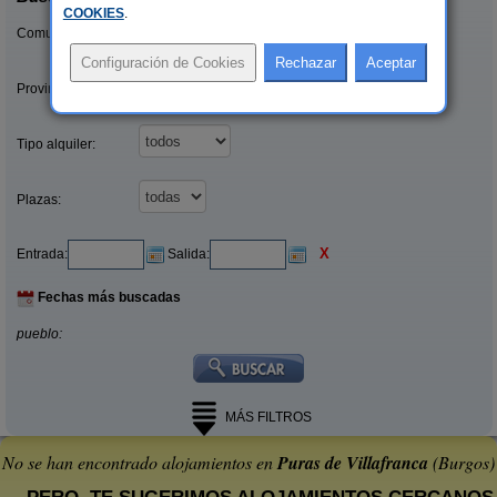
COOKIES
.
Comunidades:
Provincias/Islas:
Tipo alquiler:
Plazas:
X
Entrada:
Salida:
Fechas más buscadas
pueblo:
MÁS FILTROS
No se han encontrado alojamientos en
Puras de Villafranca
(Burgos)