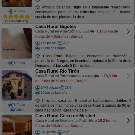
Antiguo pajar del siglo XVIII totalmente rehabilitado,
8 Fotos
conservando parte de su estructura original. El Hayedo
consta de dos plantas: la de a ...
(2 comentarios)
Casa Rural Bigotes
Casa Rural en
Arlanzón
a
18,8 km
de
(Burgos)
Puras de Villafranca (Burgos)
7+1 plazas
27 €
17 km de Burgos
Casa Rural Bigotes se encuentra en Arlanzón -
provincia de Burgos, en la entrada natural a la Sierra de la
8 Fotos
Demanda. A tan sólo 9 Km. de los ...
Casa Rural Río Tirón
Casa Rural en
Tormantos
a
18,9 km
(La Rioja)
de Puras de Villafranca (Burgos)
14+3 plazas
21 €
30 km de Logroño
Preciosa casa con 6 amplias habitaciones dobles, 2
8 Fotos
de cama de matrimonio y las otras 4 con 2 camas de 90 en
Video
cada habitación, cada una de ell ...
Casa Rural Cerro de Mirabel
Casa Rural en
Grañón
a
19,2 km
de
(La Rioja)
Puras de Villafranca (Burgos)
8+6 plazas
25 €