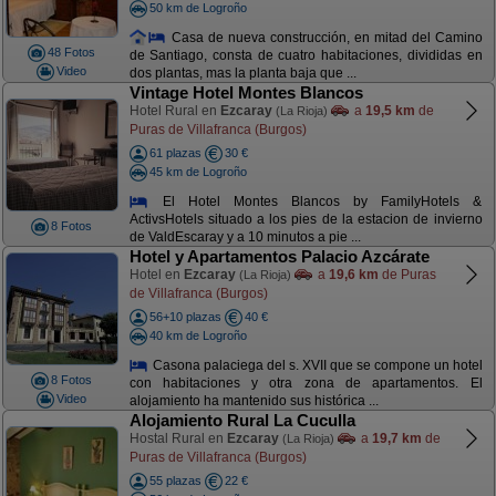
50 km de Logroño
Casa de nueva construcción, en mitad del Camino
48 Fotos
de Santiago, consta de cuatro habitaciones, divididas en
Video
dos plantas, mas la planta baja que ...
Vintage Hotel Montes Blancos
Hotel Rural en
Ezcaray
a
19,5 km
de
(La Rioja)
Puras de Villafranca (Burgos)
61 plazas
30 €
45 km de Logroño
El Hotel Montes Blancos by FamilyHotels &
ActivsHotels situado a los pies de la estacion de invierno
8 Fotos
de ValdEscaray y a 10 minutos a pie ...
Hotel y Apartamentos Palacio Azcárate
Hotel en
Ezcaray
a
19,6 km
de Puras
(La Rioja)
de Villafranca (Burgos)
56+10 plazas
40 €
40 km de Logroño
Casona palaciega del s. XVII que se compone un hotel
8 Fotos
con habitaciones y otra zona de apartamentos. El
Video
alojamiento ha mantenido sus histórica ...
Alojamiento Rural La Cuculla
Hostal Rural en
Ezcaray
a
19,7 km
de
(La Rioja)
Puras de Villafranca (Burgos)
55 plazas
22 €