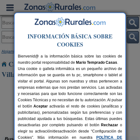
INFORMACIÓN BÁSICA SOBRE
COOKIES
Alojamientos
>
Castilla y León
>
Burgos
> Puras de Villafranca
Bienvenid@ a la información básica sobre las cookies de
Casas Rurales cerca de Puras de
nuestro portal responsabilidad de
Mario Temprado Casas
.
Una cookie o galleta informática es un pequeño archivo de
Villafranca
información que se guarda en tu pc, smartphone o tablet al
visitar el portal. Algunas son nuestras y otras pertenecen a
empresas externas que nos prestan servicios. Las activadas
y necesarias para que todo funcione correctamente son las
Cookies Técnicas y no necesitan de tu autorización. Al pulsar
el botón
Aceptar
activarás el resto de cookies (analíticas y
publicitarias), personalizadas según tus preferencias y con
publicidad ajustada a tus búsquedas. Estas últimas puedes
La Morera de Agustina
rs.
4-10+1 pers.
 €
21 €
Villanueva de Carazo (Burgos)
desde
desactivarlas por completo pulsando el botón
Rechazar
o
elegir su activación/desactivación desde “Configuración de
Cookies”. Más información en nuestra
POLÍTICA DE
Buscar