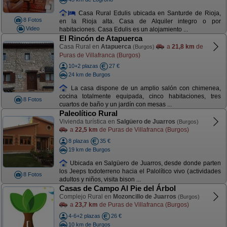
Casa Rural Edulis ubicada en Santurde de Rioja,
8 Fotos
en la Rioja alta. Casa de Alquiler integro o por
Video
habitaciones. Casa Edulis es un alojamiento ...
El Rincón de Atapuerca
Casa Rural en
Atapuerca
a
21,8 km
de
(Burgos)
Puras de Villafranca (Burgos)
10+2 plazas
27 €
24 km de Burgos
La casa dispone de un amplio salón con chimenea,
cocina totalmente equipada, cinco habitaciones, tres
8 Fotos
cuartos de baño y un jardín con mesas ...
Paleolítico Rural
Vivienda turística en
Salgüero de Juarros
(Burgos)
a
22,5 km
de Puras de Villafranca (Burgos)
8 plazas
35 €
19 km de Burgos
Ubicada en Salgüero de Juarros, desde donde parten
los Jeeps todoterreno hacia el Palolítico vivo (actividades
8 Fotos
adultos y niños, visita bison ...
Casas de Campo Al Pie del Árbol
Complejo Rural en
Mozoncillo de Juarros
(Burgos)
a
23,7 km
de Puras de Villafranca (Burgos)
4-6+2 plazas
26 €
10 km de Burgos