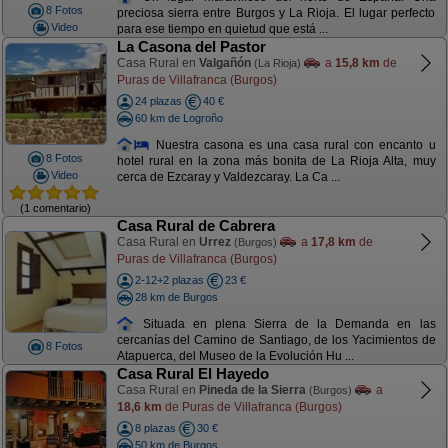
8 Fotos
preciosa sierra entre Burgos y La Rioja. El lugar perfecto
Video
para ese tiempo en quietud que está ...
La Casona del Pastor
Casa Rural en
Valgañón
a
15,8 km
de
(La Rioja)
Puras de Villafranca (Burgos)
24 plazas
40 €
60 km de Logroño
Nuestra casona es una casa rural con encanto u
8 Fotos
hotel rural en la zona más bonita de La Rioja Alta, muy
Video
cerca de Ezcaray y Valdezcaray. La Ca ...
(1 comentario)
Casa Rural de Cabrera
Casa Rural en
Urrez
a
17,8 km
de
(Burgos)
Puras de Villafranca (Burgos)
2-12+2 plazas
23 €
28 km de Burgos
Situada en plena Sierra de la Demanda en las
cercanías del Camino de Santiago, de los Yacimientos de
8 Fotos
Atapuerca, del Museo de la Evolución Hu ...
Casa Rural El Hayedo
Casa Rural en
Pineda de la Sierra
a
(Burgos)
18,6 km
de Puras de Villafranca (Burgos)
8 plazas
30 €
50 km de Burgos