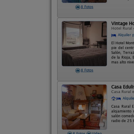
8 Fotos
Vintage H
Hotel Rural
Alquiler 
El Hotel Mont
pie del cent
Salón, Terraz
de la Rioja, 
mas alto nive
8 Fotos
Casa Eduli
Casa Rural 
Alquil
Casa Rural E
alojamiento 
salón comedo
radio de 25 
8 Fotos
Video