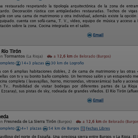
ha restaurado respetando la tipología arquitectónica de la zona de entr
tardo. Decoración rústica con antigüedades restauradas. Techos de vig
riple con una cama de matrimonio y otra individual, además existe la opción 
quipado. cuenta con sofá-cama, T. V., vídeo, equipo de música y acceso a 
ación sobre la zona. Cocina integrada en el salón.
Email
 Río Tirón
en
Tormantos
(La Rioja)
a
12,6 km
de Belorado (Burgos)
completo
14+3 plazas
30 km de Logroño
a con 6 amplias habitaciones dobles, 2 de cama de matrimonio y las otras
ellas con tv y su bonito baño completo. Un hermoso salón y un estupendo m
cina completa ( lavavajillas, horno, microondas, vitrocerámica) baño y acceso
n Tv.. Posibilidad de visitar bodegas por diferentes partes de La Río
 Ezcaray), sus pistas de sky, rodeada de grandes viñedos. El Río Tirón (afluen
Email
neda
en
Fresneda de La Sierra Tirón
(Burgos)
a
12,6 km
de Belorado (Burgos
completo
4+1 plazas
54 km de Burgos
Fechas Libres
avilloso del norte de España. Una preciosa sierra entre Burgos y La Rioja. El