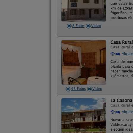
que estás bu
km de Ezcara
frigorífico,
preciosas vis
8 Fotos
Video
Casa Rural
Casa Rural 
Alquil
Casa de nuev
planta baja 
hacer mucha
kilómetros, d
48 Fotos
Video
La Casona 
Casa Rural 
Alquil
Nuestra cas
Valdezcaray.
elección idea