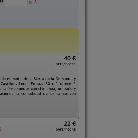
ida:
X
40 €
pers/noche
able enmedio de la Sierra de la Demanda y
 Castilla y León. En sus 80 m2 ofrece 2
io salón/comedor con chimenea, un baño y
itaciones, la comodidad de las camas con
22 €
)
pers/noche