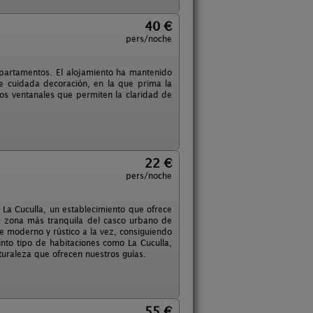
40 €
pers/noche
apartamentos. El alojamiento ha mantenido
 de cuidada decoración, en la que prima la
lios ventanales que permiten la claridad de
22 €
pers/noche
a La Cuculla, un establecimiento que ofrece
la zona más tranquila del casco urbano de
e moderno y rústico a la vez, consiguiendo
into tipo de habitaciones como La Cuculla,
turaleza que ofrecen nuestros guías.
55 €