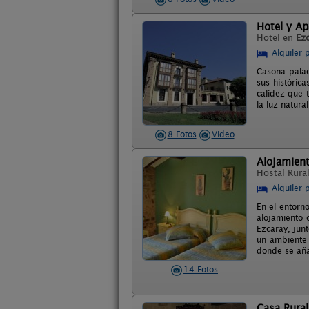
Hotel y Ap
Hotel en
Ez
Alquiler 
Casona palac
sus históric
calidez que t
la luz natura
8 Fotos
Video
Alojamient
Hostal Rura
Alquiler 
En el entorno
alojamiento 
Ezcaray, jun
un ambiente 
donde se añad
14 Fotos
Casa Rural