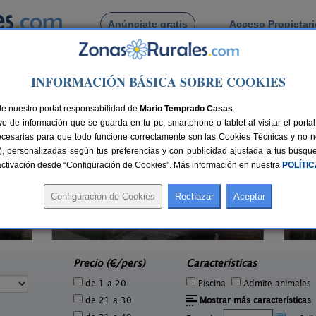
Anúnciate gratis
Acceso Propietar
Busca por pueblo
INFORMACIÓN BÁSICA SOBRE COOKIES
orado
de Belorado
de nuestro portal responsabilidad de
Mario Temprado Casas
.
o de información que se guarda en tu pc, smartphone o tablet al visitar el port
ecesarias para que todo funcione correctamente son las Cookies Técnicas y no ne
rias), personalizadas según tus preferencias y con publicidad ajustada a tus búsq
sactivación desde “Configuración de Cookies”. Más información en nuestra
POLÍTI
Casa Rural Villa Abeleste
F
5 pers.
14 pers.
30 €
25 €
Fuentelisendo (Burgos)
e
desde
Precio (€/pers)
Características
de 1 a 20
Piscina
Admite animales
de 21 a 30
Mostrar más características