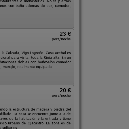
estaurantes o monasterios. No te pierdas
ciones con baño además de bar, comedor,
23 €
pers/noche
 la Calzada, Vigo-Logroño. Casa acebal es
ional para visitar toda la Rioja alta. En un
abitaciones dobles con bañoSalón comedor
n, menaje, totalmente equipada.
20 €
pers/noche
vando la estructura de madera y piedra del
dillado. La casa se encuentra junto a la de
laves de la habitación y la entrada y tiene
 casco urbano de Ojacastro. La zona es de
solitarios.