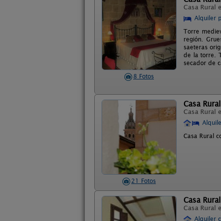
Casa Rural 
Alquiler 
Torre medieva
región. Grue
saeteras ori
de la torre.
secador de c
8 Fotos
Casa Rural
Casa Rural 
Alquil
Casa Rural c
21 Fotos
Casa Rural
Casa Rural 
Alquiler 