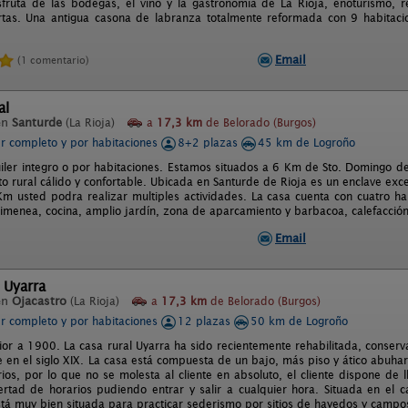
fruta de las bodegas, el vino y la gastronomía de La Rioja, enoturismo, r
ertas. Una antigua casona de labranza totalmente reformada con 9 habita
Email
(1 comentario)
al
en
Santurde
(La Rioja)
a
17,3 km
de Belorado (Burgos)
er completo y por habitaciones
8+2 plazas
45 km de Logroño
iler integro o por habitaciones. Estamos situados a 6 Km de Sto. Domingo de
o rural cálido y confortable. Ubicada en Santurde de Rioja es un enclave excec
m usted podra realizar multiples actividades. La casa cuenta con cuatro h
himenea, cocina, amplio jardín, zona de aparcamiento y barbacoa, calefacció
Email
 Uyarra
en
Ojacastro
(La Rioja)
a
17,3 km
de Belorado (Burgos)
er completo y por habitaciones
12 plazas
50 km de Logroño
erior a 1900. La casa rural Uyarra ha sido recientemente rehabilitada, conser
 en el siglo XIX. La casa está compuesta de un bajo, más piso y ático abuhar
ios, por lo que no se molesta al cliente en absoluto, el cliente dispone de l
ertad de horarios pudiendo entrar y salir a cualquier hora. Situada en el
tá muy bien situada para practicar sederismo por sitios de hayedos y campos 