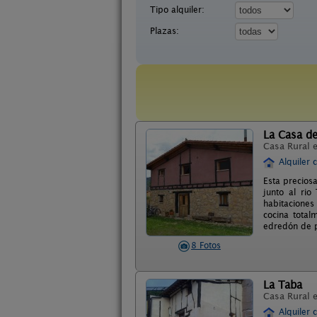
Tipo alquiler:
Plazas:
La Casa d
Casa Rural 
Alquiler 
Esta precios
junto al ri
habitaciones
cocina total
edredón de p
8 Fotos
La Taba
Casa Rural 
Alquiler 