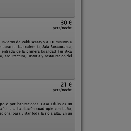
30 €
pers/noche
de invierno de ValdEscaray y a 10 minutos a
taurante, bar-cafetería, Sala Restaurante,
a entrada de la primera localidad Turistica
a, arquitectura, Historia y restauracion del
21 €
pers/noche
gro o por habitaciones. Casa Edulis es un
 baño, una habitación cuadruple con baño,
onal para vistar toda la rioja alta. En un