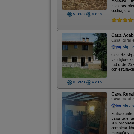
montaña. Dis
nuestras of
cocina, etc...
8 Fotos
Video
Casa Aceb
Casa Rural 
Alquil
Casa de Alqu
un alojamient
radio de 25K
con estufa-c
8 Fotos
Video
Casa Rural
Casa Rural 
Alquil
Edificio ant
pajar que fue
sus propietar
completa lib
montaña y es