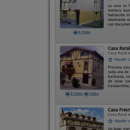
La casa se 
mortero bas
habitación t
totalmente e
con document
8 Fotos
Casa Rural
Casa Rural 
Alquiler 
Preciosa cas
cada una de 
barbacoa, co
de estar co
Casalarreina,
8 Fotos
Video
Casa Fres
Casa Rural 
Alquiler 
Un lugar mar