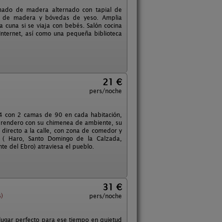
amado de madera alternado con tapial de
as de madera y bóvedas de yeso. Amplia
a cuna si se viaja con bebés. Salón cocina
Internet, así como una pequeña biblioteca
21 €
pers/noche
 4 con 2 camas de 90 en cada habitación,
erendero con su chimenea de ambiente, su
 directo a la calle, con zona de comedor y
ja ( Haro, Santo Domingo de la Calzada,
te del Ebro) atraviesa el pueblo.
31 €
)
pers/noche
 lugar perfecto para ese tiempo en quietud