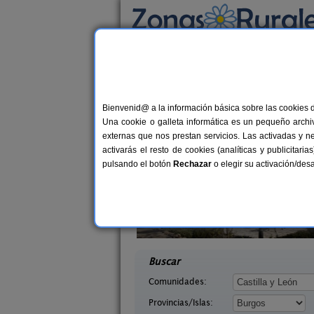
Busca por alojamiento
Alojamientos
>
Castilla y León
>
Burgos
> Bel
Casas Rurales cerca 
Bienvenid@ a la información básica sobre las cookies 
Una cookie o galleta informática es un pequeño archiv
externas que nos prestan servicios. Las activadas y n
activarás el resto de cookies (analíticas y publicita
pulsando el botón
Rechazar
o elegir su activación/de
a Dehesa
El Batán del Molino
18+2 pers.
2-19+
21 €
urgos)
Quintanilla del Agua (Burgos)
desde
desd
Buscar
Comunidades:
Provincias/Islas: