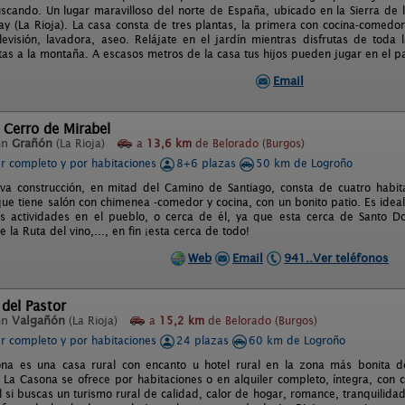
scando. Un lugar maravilloso del norte de España, ubicado en la Sierra de
y (La Rioja). La casa consta de tres plantas, la primera con cocina-comedo
 televisión, lavadora, aseo. Relájate en el jardín mientras disfrutas de toda
tas a la montaña. A escasos metros de la casa tus hijos pueden jugar en el pa
Email
 Cerro de Mirabel
en
Grañón
(La Rioja)
a
13,6 km
de Belorado (Burgos)
er completo y por habitaciones
8+6 plazas
50 km de Logroño
a construcción, en mitad del Camino de Santiago, consta de cuatro habita
que tiene salón con chimenea -comedor y cocina, con un bonito patio. Es ide
s actividades en el pueblo, o cerca de él, ya que esta cerca de Santo D
e la Ruta del vino,..., en fin ¡esta cerca de todo!
Web
Email
941..Ver teléfonos
del Pastor
en
Valgañón
(La Rioja)
a
15,2 km
de Belorado (Burgos)
er completo y por habitaciones
24 plazas
60 km de Logroño
ona es una casa rural con encanto u hotel rural en la zona más bonita d
 La Casona se ofrece por habitaciones o en alquiler completo, íntegra, con
l si buscas un turismo rural de calidad, calor de hogar, romance, tranquilidad