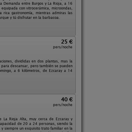
 la Demanda entre Burgos y La Rioja, a 16
r equipada con vitrocerámica, microondas,
 la rica gastronomía, mientras admiras las
rque y tú disfrutar en la barbacoa.
25 €
pers/noche
ciones, divididas en dos plantas, mas la
al para descansar, pero también se pueden
omingo, a 6 kilómetros, de Ezcaray a 14
40 €
pers/noche
e La Rioja Alta, muy cerca de Ezcaray y
 capacidad de 20 a 24 personas, siendo la
 y siempre un exquisito trato familiar en la