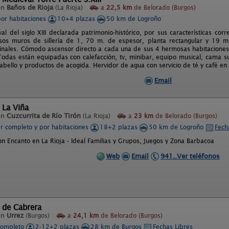
en
Baños de Rioja
(La Rioja)
a
22,5 km
de Belorado (Burgos)
por habitaciones
10+4 plazas
50 km de Logroño
l del siglo XIII declarada patrimonio-histórico, por sus características cor
sos muros de sillería de 1, 70 m. de espesor, planta rectangular y 19 m
ginales. Cómodo ascensor directo a cada una de sus 4 hermosas habitacione
 Todas están equipadas con calefacción, tv, minibar, equipo musical, cama s
abello y productos de acogida. Hervidor de agua con servicio de té y café en
Email
 La Viña
en
Cuzcurrita de Río Tirón
(La Rioja)
a
23 km
de Belorado (Burgos)
er completo y por habitaciones
18+2 plazas
50 km de Logroño
Fech
on Encanto en La Rioja - Ideal Familias y Grupos, Juegos y Zona Barbacoa
Web
Email
941..Ver teléfonos
 de Cabrera
en
Urrez
(Burgos)
a
24,1 km
de Belorado (Burgos)
completo
2-12+2 plazas
28 km de Burgos
Fechas Libres