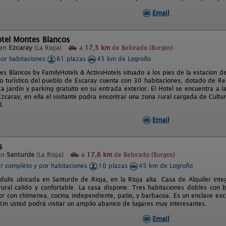
Email
otel Montes Blancos
 en
Ezcaray
(La Rioja)
a
17,5 km
de Belorado (Burgos)
por habitaciones
61 plazas
45 km de Logroño
es Blancos by FamilyHotels & ActivsHotels situado a los pies de la estacion 
ro turístico del pueblo de Escaray cuenta con 30 habitaciones, dotado de Res
a jardín y parking gratuito en su entrada exterior. El Hotel se encuentra a l
Ezcaray, en ella el visitante podra encontrar una zona rural cargada de Cultur
l.
Email
s
en
Santurde
(La Rioja)
a
17,6 km
de Belorado (Burgos)
er completo y por habitaciones
10 plazas
45 km de Logroño
dulis ubicada en Santurde de Rioja, en la Rioja alta. Casa de Alquiler inte
rural calido y confortable. La casa dispone: Tres habitaciones dobles con
r con chimenea, cocina independiente, patio, y barbacoa. Es un enclave exceci
Km usted podrá visitar un amplio abanico de lugares muy interesantes.
Email