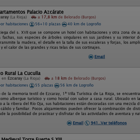
artamentos Palacio Azcárate
caray
(La Rioja)
a
17,8 km
de Belorado (Burgos)
por habitaciones
56+10 plazas
40 km de Logroño
iega del s. XVII que se compone un hotel con habitaciones y otra zona de 
as fachas, sus especies de árboles singulares en sus jardines y su interior
ransmite la madera, el detalle en la talla de sus escaleras y forjas, los amp
l y el calor de las grandes y ricas telas de sus cortinajes.
Email
o Rural La Cuculla
l en
Ezcaray
(La Rioja)
a
18 km
de Belorado (Burgos)
por habitaciones
55 plazas
56 km de Logroño
 de la memoria textil de Ezcaray, 1ª Villa Turística de La Rioja, se encuentr
como albergue turístico y como hostal con sabor a casa rural. Ubicado en 
to a la ribera del Río Oja, sus habitaciones están decoradas con una mezcla d
cálido y familiar. Pocos alojamientos pueden ofrecer la combinación de dist
e la posibilidad de practicar y disfrutar de las actividades de aventura y na
Email
941..Ver teléfonos
 Medieval Torre Fuerte S.XIII