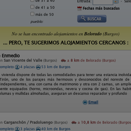
de 31 a 40
Entrada:
-
Sal
de 41 a 50
Fechas más buscadas
más de 50
pueblo:
No se han encontrado alojamientos en
Belorado
(Burgos)
... PERO, TE SUGERIMOS ALOJAMIENTOS CERCANOS :
e Enmedio
en
San Vicente del Valle
(Burgos)
a
8 km
de Belorado (Burgos)
completo
4 plazas
53 km de Burgos
a vivienda dispone de todas las comodidades para tener una estancia inolvid
o Tirón, uno de los parajes más hermosos y desconocidos del noreste de
 independientes, una con cama de matrimonio y otra con 2 camas, un ampl
mente equipados (horno, microondas, nevera y cocina de gas). En las hab
lumas y mullidas almohadas, aseguran un descanso reparador y profundo
Email
en
Garganchón / Pradoluengo
(Burgos)
a
10,8 km
de Belorado (Burgos
completo
3 plazas
40 km de Burgos