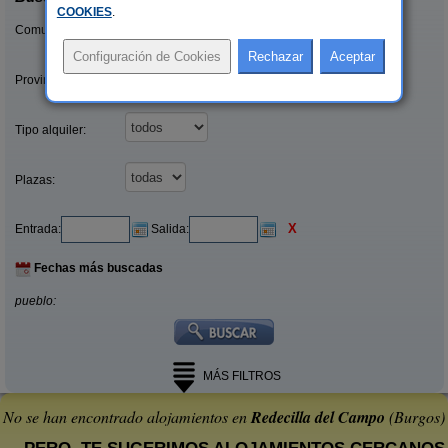
COOKIES
.
Comunidades:
Provincias/Islas:
Tipo alquiler:
Plazas:
X
Entrada:
Salida:
Fechas más buscadas
pueblo:
MÁS FILTROS
No se han encontrado alojamientos en
Redecilla del Campo
(Burgos)