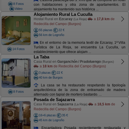
8 Fotos
con habitaciones y otra zona de apartamentos. El
Video
alojamiento ha mantenido sus histórica ...
Alojamiento Rural La Cuculla
Hostal Rural en
Ezcaray
a
17,8 km
de
(La Rioja)
Redecilla del Campo (Burgos)
55 plazas
22 €
56 km de Logroño
En el entorno de la memoria textil de Ezcaray, 1ª Villa
Turística de La Rioja, se encuentra La Cuculla, un
14 Fotos
establecimiento que ofrece alojam ...
La Taba
Casa Rural en
Garganchón / Pradoluengo
(Burgos)
a
18 km
de Redecilla del Campo (Burgos)
3 plazas
22 €
40 km de Burgos
La casa se ha restaurado respetando la tipología
arquitectónica de la zona de entramado de madera
8 Fotos
alternado con tapial de mortero bastardo. ...
Posada de Sajazarra
Casa Rural en
Sajazarra
a
18,5 km
de
(La Rioja)
Redecilla del Campo (Burgos)
16+6 plazas
35 €
45 km de Logroño
Encantadora Posada recientemente restaurada y