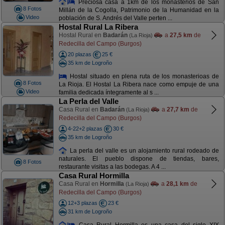
Preciosa casa a 1km de los monasterios de San
8 Fotos
Millán de la Cogolla, Patrimonio de la Humanidad en la
Video
población de S. Andrés del Valle perten ...
Hostal Rural La Ribera
Hostal Rural en
Badarán
a
27,5 km
de
(La Rioja)
Redecilla del Campo (Burgos)
20 plazas
25 €
35 km de Logroño
Hostal situado en plena ruta de los monasterioas de
8 Fotos
La Rioja. El Hostal La Ribera nace como empuje de una
Video
familia dedicada íntegramente al s ...
La Perla del Valle
Casa Rural en
Badarán
a
27,7 km
de
(La Rioja)
Redecilla del Campo (Burgos)
4-22+2 plazas
30 €
35 km de Logroño
La perla del valle es un alojamiento rural rodeado de
naturales. El pueblo dispone de tiendas, bares,
8 Fotos
restaurante visitas a las bodegas. A 4 ...
Casa Rural Hormilla
Casa Rural en
Hormilla
a
28,1 km
de
(La Rioja)
Redecilla del Campo (Burgos)
12+3 plazas
23 €
31 km de Logroño
Casa Rural Hormilla es una casa del siglo XIX