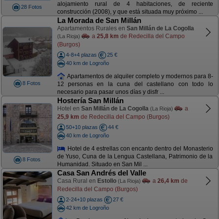
alojamiento rural de 4 habitaciones, de reciente
28 Fotos
construcción (2008), y que está situada muy próximo ...
La Morada de San Millán
Apartamentos Rurales en
San Millán de La Cogolla
a
25,8 km
de Redecilla del Campo
(La Rioja)
(Burgos)
4-8+4 plazas
25 €
40 km de Logroño
Apartamentos de alquiler completo y modernos para 8-
8 Fotos
12 personas en la cuna del castellano con todo lo
necesario para pasar unos días y disfr ...
Hostería San Millán
Hotel en
San Millán de La Cogolla
a
(La Rioja)
25,9 km
de Redecilla del Campo (Burgos)
50+10 plazas
44 €
40 km de Logroño
Hotel de 4 estrellas con encanto dentro del Monasterio
de Yuso, Cuna de la Lengua Castellana, Patrimonio de la
8 Fotos
Humanidad. Situado en San Mil ...
Casa San Andrés del Valle
Casa Rural en
Estollo
a
26,4 km
de
(La Rioja)
Redecilla del Campo (Burgos)
2-24+10 plazas
27 €
42 km de Logroño