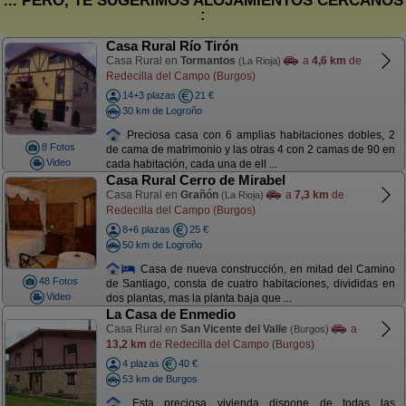
... PERO, TE SUGERIMOS ALOJAMIENTOS CERCANOS
:
Casa Rural Río Tirón
Casa Rural en
Tormantos
a
4,6 km
de
(La Rioja)
Redecilla del Campo (Burgos)
14+3 plazas
21 €
30 km de Logroño
Preciosa casa con 6 amplias habitaciones dobles, 2
8 Fotos
de cama de matrimonio y las otras 4 con 2 camas de 90 en
Video
cada habitación, cada una de ell ...
Casa Rural Cerro de Mirabel
Casa Rural en
Grañón
a
7,3 km
de
(La Rioja)
Redecilla del Campo (Burgos)
8+6 plazas
25 €
50 km de Logroño
Casa de nueva construcción, en mitad del Camino
48 Fotos
de Santiago, consta de cuatro habitaciones, divididas en
Video
dos plantas, mas la planta baja que ...
La Casa de Enmedio
Casa Rural en
San Vicente del Valle
a
(Burgos)
13,2 km
de Redecilla del Campo (Burgos)
4 plazas
40 €
53 km de Burgos
Esta preciosa vivienda dispone de todas las