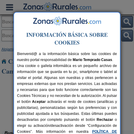
INFORMACIÓN BÁSICA SOBRE
COOKIES
Alojamientos
>
Castilla y León
>
Burgos
> Redecilla del Campo
Bienvenid@ a la información básica sobre las cookies de
Casas Rurales cerca de Redecilla del
nuestro portal responsabilidad de
Mario Temprado Casas
.
Una cookie o galleta informática es un pequeño archivo de
Campo
información que se guarda en tu pc, smartphone o tablet al
visitar el portal. Algunas son nuestras y otras pertenecen a
empresas externas que nos prestan servicios. Las activadas
y necesarias para que todo funcione correctamente son las
Cookies Técnicas y no necesitan de tu autorización. Al pulsar
el botón
Aceptar
activarás el resto de cookies (analíticas y
publicitarias), personalizadas según tus preferencias y con
publicidad ajustada a tus búsquedas. Estas últimas puedes
Casa Rural El Tirabeque
rs.
8-10+1 pers.
 €
47 €
Ruyales del Agua (Burgos)
desde
desactivarlas por completo pulsando el botón
Rechazar
o
elegir su activación/desactivación desde “Configuración de
Cookies”. Más información en nuestra
POLÍTICA DE
Buscar