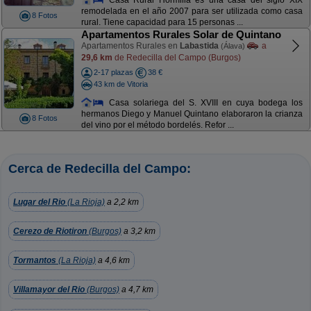
remodelada en el año 2007 para ser utilizada como casa
8 Fotos
rural. Tiene capacidad para 15 personas ...
Apartamentos Rurales Solar de Quintano
Apartamentos Rurales en
Labastida
a
(Álava)
29,6 km
de Redecilla del Campo (Burgos)
2-17 plazas
38 €
43 km de Vitoria
Casa solariega del S. XVIII en cuya bodega los
hermanos Diego y Manuel Quintano elaboraron la crianza
8 Fotos
del vino por el método bordelés. Refor ...
Cerca de Redecilla del Campo:
Lugar del Rio
(La Rioja)
a 2,2 km
Cerezo de Riotiron
(Burgos)
a 3,2 km
Tormantos
(La Rioja)
a 4,6 km
Villamayor del Rio
(Burgos)
a 4,7 km