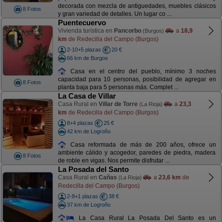
decorada con mezcla de antiguedades, muebles clásicos
8 Fotos
y gran variedad de detalles. Un lugar co ...
Puentecuervo
Vivienda turística en
Pancorbo
a
18,9
(Burgos)
km
de Redecilla del Campo (Burgos)
2-10+5 plazas
20 €
66 km de Burgos
Casa en el centro del pueblo, mínimo 3 noches
capacidad para 10 personas, posibilidad de agregar en
8 Fotos
planta baja para 5 personas más. Complet ...
La Casa de Villar
Casa Rural en
Villar de Torre
a
23,3
(La Rioja)
km
de Redecilla del Campo (Burgos)
8+4 plazas
25 €
42 km de Logroño
Casa reformada de más de 200 años, ofrece un
ambiente cálido y acogedor, paredes de piedra, madera
8 Fotos
de roble en vigas. Nos permite disfrutar ...
La Posada del Santo
Casa Rural en
Cañas
a
23,6 km
de
(La Rioja)
Redecilla del Campo (Burgos)
2-8+1 plazas
38 €
37 km de Logroño
La Casa Rural La Posada Del Santo es un