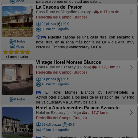
Video
para ese tiempo en quietud que está ...
La Casona del Pastor
Casa Rural en
Valgañón
a
17 km
de
(La Rioja)
Redecilla del Campo (Burgos)
24 plazas
40 €
60 km de Logroño
Nuestra casona es una casa rural con encanto u
8 Fotos
hotel rural en la zona más bonita de La Rioja Alta, muy
Video
cerca de Ezcaray y Valdezcaray. La Ca ...
(1 comentario)
Vintage Hotel Montes Blancos
Hotel Rural en
Ezcaray
a
17,1 km
de
(La Rioja)
Redecilla del Campo (Burgos)
61 plazas
30 €
45 km de Logroño
El Hotel Montes Blancos by FamilyHotels &
ActivsHotels situado a los pies de la estacion de invierno
8 Fotos
de ValdEscaray y a 10 minutos a pie ...
Hotel y Apartamentos Palacio Azcárate
Hotel en
Ezcaray
a
17,7 km
de
(La Rioja)
Redecilla del Campo (Burgos)
56+10 plazas
40 €
40 km de Logroño
Casona palaciega del s. XVII que se compone un hotel