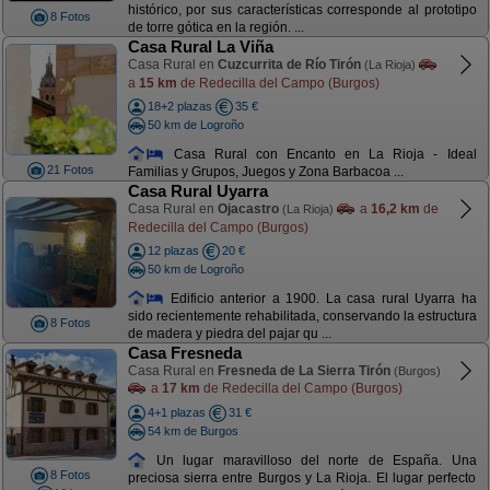
histórico, por sus características corresponde al prototipo
8 Fotos
de torre gótica en la región. ...
Casa Rural La Viña
Casa Rural en
Cuzcurrita de Río Tirón
(La Rioja)
a
15 km
de Redecilla del Campo (Burgos)
18+2 plazas
35 €
50 km de Logroño
Casa Rural con Encanto en La Rioja - Ideal
21 Fotos
Familias y Grupos, Juegos y Zona Barbacoa ...
Casa Rural Uyarra
Casa Rural en
Ojacastro
a
16,2 km
de
(La Rioja)
Redecilla del Campo (Burgos)
12 plazas
20 €
50 km de Logroño
Edificio anterior a 1900. La casa rural Uyarra ha
sido recientemente rehabilitada, conservando la estructura
8 Fotos
de madera y piedra del pajar qu ...
Casa Fresneda
Casa Rural en
Fresneda de La Sierra Tirón
(Burgos)
a
17 km
de Redecilla del Campo (Burgos)
4+1 plazas
31 €
54 km de Burgos
Un lugar maravilloso del norte de España. Una
8 Fotos
preciosa sierra entre Burgos y La Rioja. El lugar perfecto