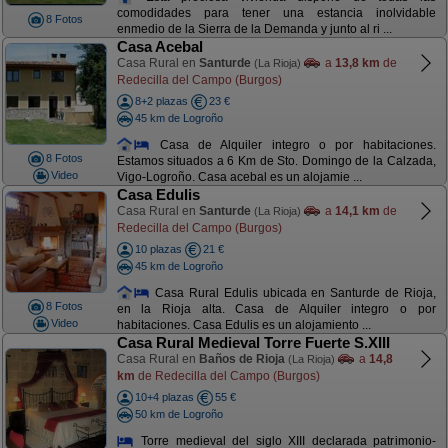
comodidades para tener una estancia inolvidable
8 Fotos
enmedio de la Sierra de la Demanda y junto al ri ...
Casa Acebal
Casa Rural en
Santurde
a
13,8 km
de
(La Rioja)
Redecilla del Campo (Burgos)
8+2 plazas
23 €
45 km de Logroño
Casa de Alquiler integro o por habitaciones.
8 Fotos
Estamos situados a 6 Km de Sto. Domingo de la Calzada,
Video
Vigo-Logroño. Casa acebal es un alojamie ...
Casa Edulis
Casa Rural en
Santurde
a
14,1 km
de
(La Rioja)
Redecilla del Campo (Burgos)
10 plazas
21 €
45 km de Logroño
Casa Rural Edulis ubicada en Santurde de Rioja,
8 Fotos
en la Rioja alta. Casa de Alquiler integro o por
Video
habitaciones. Casa Edulis es un alojamiento ...
Casa Rural Medieval Torre Fuerte S.XIII
Casa Rural en
Baños de Rioja
a
14,8
(La Rioja)
km
de Redecilla del Campo (Burgos)
10+4 plazas
55 €
50 km de Logroño
Torre medieval del siglo XIII declarada patrimonio-