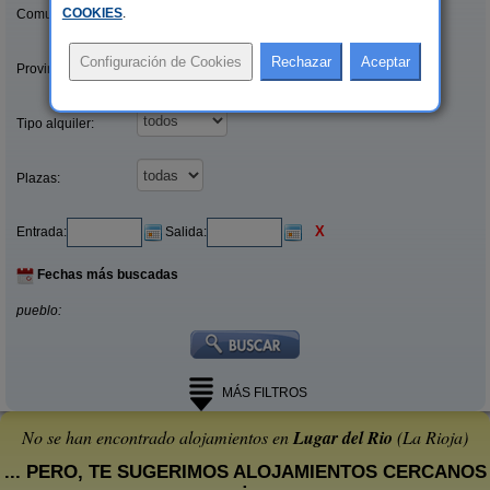
COOKIES
.
Comunidades:
Provincias/Islas:
Tipo alquiler:
Plazas:
X
Entrada:
Salida:
Fechas más buscadas
pueblo:
MÁS FILTROS
No se han encontrado alojamientos en
Lugar del Rio
(La Rioja)
... PERO, TE SUGERIMOS ALOJAMIENTOS CERCANOS
: