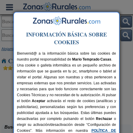
INFORMACIÓN BÁSICA SOBRE
COOKIES
Alojamientos
>
La Rioja
> Lugar del Rio
Bienvenid@ a la información básica sobre las cookies de
Casas Rurales cerca de Lugar del Rio
nuestro portal responsabilidad de
Mario Temprado Casas
.
Una cookie o galleta informática es un pequeño archivo de
información que se guarda en tu pc, smartphone o tablet al
visitar el portal. Algunas son nuestras y otras pertenecen a
empresas externas que nos prestan servicios. Las activadas
y necesarias para que todo funcione correctamente son las
Cookies Técnicas y no necesitan de tu autorización. Al pulsar
el botón
Aceptar
activarás el resto de cookies (analíticas y
publicitarias), personalizadas según tus preferencias y con
La Posada del Santo
rs.
2-8+1 pers.
 €
38 €
publicidad ajustada a tus búsquedas. Estas últimas puedes
Cañas (La Rioja)
desde
desactivarlas por completo pulsando el botón
Rechazar
o
elegir su activación/desactivación desde “Configuración de
Buscar
Cookies”. Más información en nuestra
POLÍTICA DE