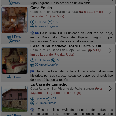
Video
Vigo-Logroño. Casa acebal es un alojamie ...
Casa Edulis
Casa Rural en
Santurde
a
12,1 km
de
(La Rioja)
Lugar del Rio (La Rioja)
10 plazas
21 €
45 km de Logroño
Casa Rural Edulis ubicada en Santurde de Rioja,
8 Fotos
en la Rioja alta. Casa de Alquiler integro o por
Video
habitaciones. Casa Edulis es un alojamiento ...
Casa Rural Medieval Torre Fuerte S.XIII
Casa Rural en
Baños de Rioja
a
13,1
(La Rioja)
km
de Lugar del Rio (La Rioja)
10+4 plazas
55 €
50 km de Logroño
Torre medieval del siglo XIII declarada patrimonio-
histórico, por sus características corresponde al prototipo
8 Fotos
de torre gótica en la región. ...
La Casa de Enmedio
Casa Rural en
San Vicente del Valle
a
(Burgos)
13,4 km
de Lugar del Rio (La Rioja)
4 plazas
40 €
53 km de Burgos
Esta preciosa vivienda dispone de todas las
comodidades para tener una estancia inolvidable
8 Fotos