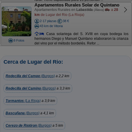
Apartamentos Rurales Solar de Quintano
Apartamentos Rurales en
Labastida
a
28
(Álava)
km
de Lugar del Rio (La Rioja)
2-17 plazas
38 €
43 km de Vitoria
Casa solariega del S. XVIII en cuya bodega los
hermanos Diego y Manuel Quintano elaboraron la crianza
8 Fotos
del vino por el método bordelés. Refor ...
Cerca de Lugar del Rio:
Redecilla del Campo
(Burgos)
a 2,2 km
Redecilla del Camino
(Burgos)
a 3,3 km
Tormantos
(La Rioja)
a 3,9 km
Bascuñana
(Burgos)
a 4,1 km
Cerezo de Riotiron
(Burgos)
a 5 km