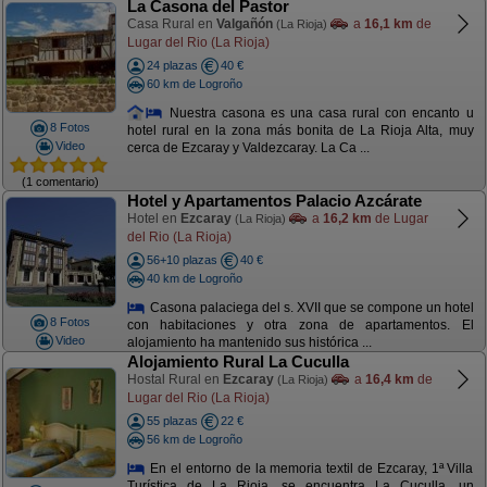
La Casona del Pastor
Casa Rural en
Valgañón
a
16,1 km
de
(La Rioja)
Lugar del Rio (La Rioja)
24 plazas
40 €
60 km de Logroño
Nuestra casona es una casa rural con encanto u
8 Fotos
hotel rural en la zona más bonita de La Rioja Alta, muy
Video
cerca de Ezcaray y Valdezcaray. La Ca ...
(1 comentario)
Hotel y Apartamentos Palacio Azcárate
Hotel en
Ezcaray
a
16,2 km
de Lugar
(La Rioja)
del Rio (La Rioja)
56+10 plazas
40 €
40 km de Logroño
Casona palaciega del s. XVII que se compone un hotel
8 Fotos
con habitaciones y otra zona de apartamentos. El
Video
alojamiento ha mantenido sus histórica ...
Alojamiento Rural La Cuculla
Hostal Rural en
Ezcaray
a
16,4 km
de
(La Rioja)
Lugar del Rio (La Rioja)
55 plazas
22 €
56 km de Logroño
En el entorno de la memoria textil de Ezcaray, 1ª Villa
Turística de La Rioja, se encuentra La Cuculla, un