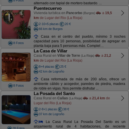
8 Fotos
alternado con tapial de mortero bastardo. ...
Puentecuervo
Vivienda turística en
Pancorbo
a
19,5
(Burgos)
km
de Lugar del Rio (La Rioja)
2-10+5 plazas
20 €
66 km de Burgos
Casa en el centro del pueblo, mínimo 3 noches
capacidad para 10 personas, posibilidad de agregar en
8 Fotos
planta baja para 5 personas más. Complet ...
La Casa de Villar
Casa Rural en
Villar de Torre
a
21,2
(La Rioja)
km
de Lugar del Rio (La Rioja)
8+4 plazas
25 €
42 km de Logroño
Casa reformada de más de 200 años, ofrece un
ambiente cálido y acogedor, paredes de piedra, madera
8 Fotos
de roble en vigas. Nos permite disfrutar ...
La Posada del Santo
Casa Rural en
Cañas
a
21,4 km
de
(La Rioja)
Lugar del Rio (La Rioja)
2-8+1 plazas
38 €
37 km de Logroño
La Casa Rural La Posada Del Santo es un
alojamiento rural de 4 habitaciones, de reciente
28 Fotos