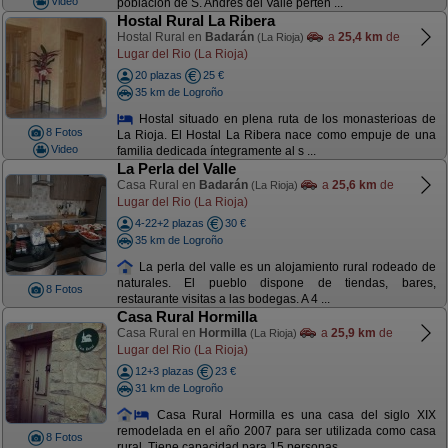
Video
población de S. Andrés del Valle perten ...
Hostal Rural La Ribera
Hostal Rural en
Badarán
a
25,4 km
de
(La Rioja)
Lugar del Rio (La Rioja)
20 plazas
25 €
35 km de Logroño
Hostal situado en plena ruta de los monasterioas de
8 Fotos
La Rioja. El Hostal La Ribera nace como empuje de una
Video
familia dedicada íntegramente al s ...
La Perla del Valle
Casa Rural en
Badarán
a
25,6 km
de
(La Rioja)
Lugar del Rio (La Rioja)
4-22+2 plazas
30 €
35 km de Logroño
La perla del valle es un alojamiento rural rodeado de
naturales. El pueblo dispone de tiendas, bares,
8 Fotos
restaurante visitas a las bodegas. A 4 ...
Casa Rural Hormilla
Casa Rural en
Hormilla
a
25,9 km
de
(La Rioja)
Lugar del Rio (La Rioja)
12+3 plazas
23 €
31 km de Logroño
Casa Rural Hormilla es una casa del siglo XIX
remodelada en el año 2007 para ser utilizada como casa
8 Fotos
rural. Tiene capacidad para 15 personas ...