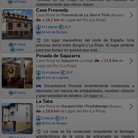
14 Fotos
establecimiento que ofrece alojam ...
Casa Fresneda
Casa Rural en
Fresneda de La Sierra Tirón
(Burgos)
a
16,7 km
de Lugar del Rio (La Rioja)
4+1 plazas
31 €
54 km de Burgos
Un lugar maravilloso del norte de España. Una
8 Fotos
preciosa sierra entre Burgos y La Rioja. El lugar perfecto
Video
para ese tiempo en quietud que está ...
Posada de Sajazarra
Casa Rural en
Sajazarra
a
17,6 km
de
(La Rioja)
Lugar del Rio (La Rioja)
16+6 plazas
35 €
45 km de Logroño
Encantadora Posada recientemente restaurada y
decorada con mezcla de antiguedades, muebles clásicos
8 Fotos
y gran variedad de detalles. Un lugar co ...
La Taba
Casa Rural en
Garganchón / Pradoluengo
(Burgos)
a
18,6 km
de Lugar del Rio (La Rioja)
3 plazas
22 €
40 km de Burgos
La casa se ha restaurado respetando la tipología
arquitectónica de la zona de entramado de madera