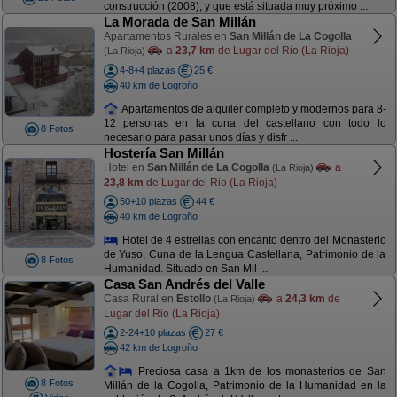
construcción (2008), y que está situada muy próximo ...
La Morada de San Millán
Apartamentos Rurales en
San Millán de La Cogolla
a
23,7 km
de Lugar del Rio (La Rioja)
(La Rioja)
4-8+4 plazas
25 €
40 km de Logroño
Apartamentos de alquiler completo y modernos para 8-
12 personas en la cuna del castellano con todo lo
8 Fotos
necesario para pasar unos días y disfr ...
Hostería San Millán
Hotel en
San Millán de La Cogolla
a
(La Rioja)
23,8 km
de Lugar del Rio (La Rioja)
50+10 plazas
44 €
40 km de Logroño
Hotel de 4 estrellas con encanto dentro del Monasterio
de Yuso, Cuna de la Lengua Castellana, Patrimonio de la
8 Fotos
Humanidad. Situado en San Mil ...
Casa San Andrés del Valle
Casa Rural en
Estollo
a
24,3 km
de
(La Rioja)
Lugar del Rio (La Rioja)
2-24+10 plazas
27 €
42 km de Logroño
Preciosa casa a 1km de los monasterios de San
8 Fotos
Millán de la Cogolla, Patrimonio de la Humanidad en la