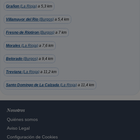
Grañon
(La Rioja)
a 5,3 km
Villamayor del Rio
(Burgos)
a 5,4 km
Fresno de Riotiron
(Burgos)
a 7 km
Morales
(La Rioja)
a 7,6 km
Belorado
(Burgos)
a 9,4 km
Treviana
(La Rioja)
a 11,2 km
Santo Domingo de La Calzada
(La Rioja)
a 11,4 km
Nosotros
Quiénes somos
Aviso Legal
Configuración de Cookies