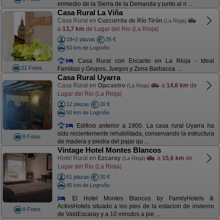
enmedio de la Sierra de la Demanda y junto al ri ...
Casa Rural La Viña
Casa Rural en
Cuzcurrita de Río Tirón
(La Rioja)
a
13,7 km
de Lugar del Rio (La Rioja)
18+2 plazas
35 €
50 km de Logroño
Casa Rural con Encanto en La Rioja - Ideal
21 Fotos
Familias y Grupos, Juegos y Zona Barbacoa ...
Casa Rural Uyarra
Casa Rural en
Ojacastro
a
14,6 km
de
(La Rioja)
Lugar del Rio (La Rioja)
12 plazas
20 €
50 km de Logroño
Edificio anterior a 1900. La casa rural Uyarra ha
sido recientemente rehabilitada, conservando la estructura
8 Fotos
de madera y piedra del pajar qu ...
Vintage Hotel Montes Blancos
Hotel Rural en
Ezcaray
a
15,6 km
de
(La Rioja)
Lugar del Rio (La Rioja)
61 plazas
30 €
45 km de Logroño
El Hotel Montes Blancos by FamilyHotels &
ActivsHotels situado a los pies de la estacion de invierno
8 Fotos
de ValdEscaray y a 10 minutos a pie ...