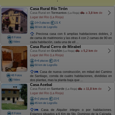
Casa Rural Río Tirón
Casa Rural en
Tormantos
a
3,8 km
de
(La Rioja)
Lugar del Rio (La Rioja)
14+3 plazas
21 €
30 km de Logroño
Preciosa casa con 6 amplias habitaciones dobles, 2
8 Fotos
de cama de matrimonio y las otras 4 con 2 camas de 90 en
Video
cada habitación, cada una de ell ...
Casa Rural Cerro de Mirabel
Casa Rural en
Grañón
a
5,2 km
de
(La Rioja)
Lugar del Rio (La Rioja)
8+6 plazas
25 €
50 km de Logroño
Casa de nueva construcción, en mitad del Camino
48 Fotos
de Santiago, consta de cuatro habitaciones, divididas en
Video
dos plantas, mas la planta baja que ...
Casa Acebal
Casa Rural en
Santurde
a
11,8 km
de
(La Rioja)
Lugar del Rio (La Rioja)
8+2 plazas
23 €
45 km de Logroño
Casa de Alquiler integro o por habitaciones.
8 Fotos
Estamos situados a 6 Km de Sto. Domingo de la Calzada,