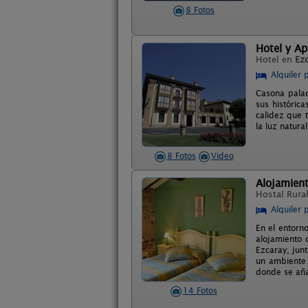
8 Fotos
Hotel y Ap
Hotel en
Ez
Alquiler 
Casona palac
sus históric
calidez que t
la luz natura
8 Fotos
Video
Alojamient
Hostal Rura
Alquiler 
En el entorno
alojamiento 
Ezcaray, jun
un ambiente 
donde se añad
14 Fotos