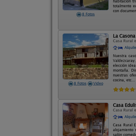
habitación t
totalmente e
con document
8 Fotos
La Casona 
Casa Rural 
Alquil
Nuestra cas
Valdezcaray.
elección idea
montaña. Dis
nuestras of
cocina, etc...
8 Fotos
Video
Casa Eduli
Casa Rural 
Alquil
Casa Rural E
alojamiento 
salón comedo