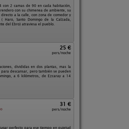
 4 con 2 camas de 90 en cada habitación,
erendero con su chimenea de ambiente, su
 directo a la calle, con zona de comedor y
ja ( Haro, Santo Domingo de la Calzada,
te del Ebro) atraviesa el pueblo.
25 €
pers/noche
ciones, divididas en dos plantas, mas la
al para descansar, pero también se pueden
omingo, a 6 kilómetros, de Ezcaray a 14
31 €
io
pers/noche
 lugar perfecto para ese tiempo en quietud