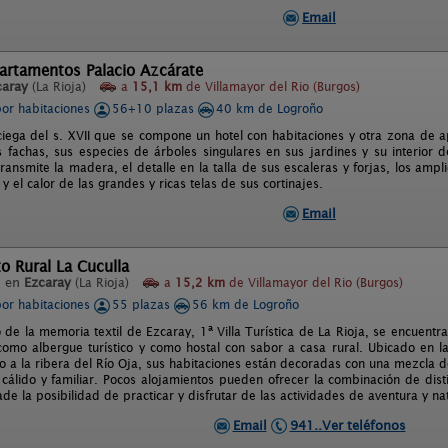
Email
artamentos Palacio Azcárate
caray
(La Rioja)
a
15,1 km
de Villamayor del Rio (Burgos)
por habitaciones
56+10 plazas
40 km de Logroño
iega del s. XVII que se compone un hotel con habitaciones y otra zona de 
as fachas, sus especies de árboles singulares en sus jardines y su interior
ransmite la madera, el detalle en la talla de sus escaleras y forjas, los amp
l y el calor de las grandes y ricas telas de sus cortinajes.
Email
o Rural La Cuculla
l en
Ezcaray
(La Rioja)
a
15,2 km
de Villamayor del Rio (Burgos)
por habitaciones
55 plazas
56 km de Logroño
 de la memoria textil de Ezcaray, 1ª Villa Turística de La Rioja, se encuentr
como albergue turístico y como hostal con sabor a casa rural. Ubicado en 
to a la ribera del Río Oja, sus habitaciones están decoradas con una mezcla d
cálido y familiar. Pocos alojamientos pueden ofrecer la combinación de dist
e la posibilidad de practicar y disfrutar de las actividades de aventura y na
Email
941..Ver teléfonos