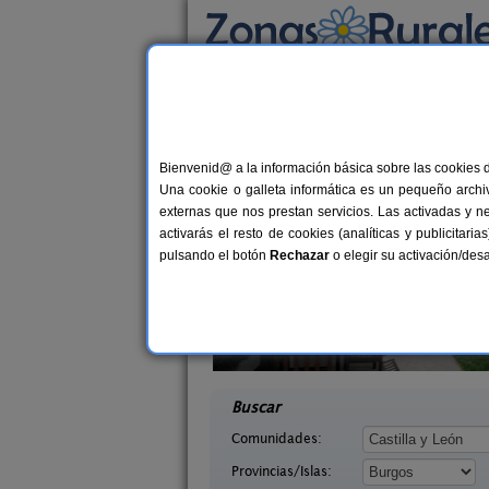
Busca por alojamiento
Alojamientos
>
Castilla y León
>
Burgos
> Vil
Casas Rurales cerca 
Bienvenid@ a la información básica sobre las cookies 
Una cookie o galleta informática es un pequeño archiv
externas que nos prestan servicios. Las activadas y n
activarás el resto de cookies (analíticas y publicita
pulsando el botón
Rechazar
o elegir su activación/de
Tirabeque
Casa El Sauco
8-10+1 pers.
6-7+
47 €
a (Burgos)
Ailanes de Zamanzas (Burgos)
desde
desd
Buscar
Comunidades:
Provincias/Islas: