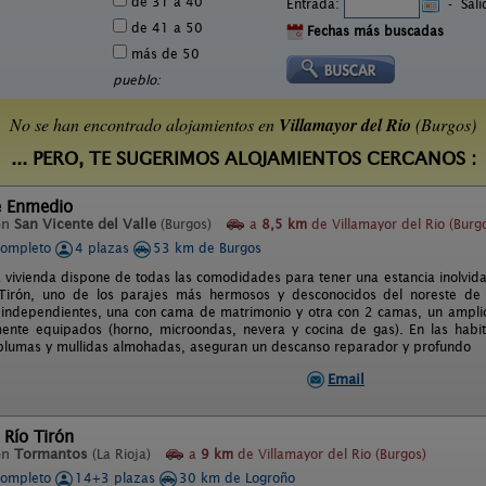
de 31 a 40
Entrada:
-
Sal
de 41 a 50
Fechas más buscadas
más de 50
pueblo:
No se han encontrado alojamientos en
Villamayor del Rio
(Burgos)
... PERO, TE SUGERIMOS ALOJAMIENTOS CERCANOS :
e Enmedio
en
San Vicente del Valle
(Burgos)
a
8,5 km
de Villamayor del Rio (Burg
completo
4 plazas
53 km de Burgos
a vivienda dispone de todas las comodidades para tener una estancia inolvid
o Tirón, uno de los parajes más hermosos y desconocidos del noreste de
 independientes, una con cama de matrimonio y otra con 2 camas, un ampl
mente equipados (horno, microondas, nevera y cocina de gas). En las hab
lumas y mullidas almohadas, aseguran un descanso reparador y profundo
Email
 Río Tirón
en
Tormantos
(La Rioja)
a
9 km
de Villamayor del Rio (Burgos)
completo
14+3 plazas
30 km de Logroño