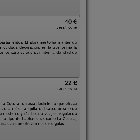
40 €
pers/noche
apartamentos. El alojamiento ha mantenido
 de cuidada decoración, en la que prima la
lios ventanales que permiten la claridad de
22 €
pers/noche
a La Cuculla, un establecimiento que ofrece
la zona más tranquila del casco urbano de
e moderno y rústico a la vez, consiguiendo
into tipo de habitaciones como La Cuculla,
turaleza que ofrecen nuestros guías.