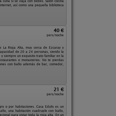
a cuna si se viaja con bebés. Salón cocina
Internet, así como una pequeña biblioteca
40 €
pers/noche
e La Rioja Alta, muy cerca de Ezcaray y
 capacidad de 20 a 24 personas, siendo la
 y siempre un exquisito trato familiar en la
estaurantes o monasterios. No te pierdas
ciones con baño además de bar, comedor,
21 €
pers/noche
gro o por habitaciones. Casa Edulis es un
 baño, una habitación cuadruple con baño,
onal para vistar toda la rioja alta. En un