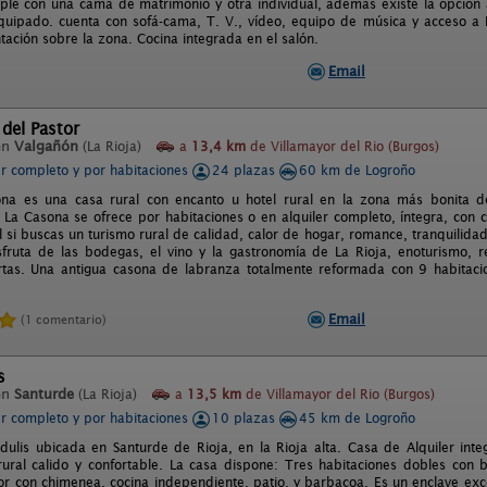
riple con una cama de matrimonio y otra individual, además existe la opción 
quipado. cuenta con sofá-cama, T. V., vídeo, equipo de música y acceso a 
ación sobre la zona. Cocina integrada en el salón.
Email
del Pastor
en
Valgañón
(La Rioja)
a
13,4 km
de Villamayor del Rio (Burgos)
er completo y por habitaciones
24 plazas
60 km de Logroño
ona es una casa rural con encanto u hotel rural en la zona más bonita d
 La Casona se ofrece por habitaciones o en alquiler completo, íntegra, con
l si buscas un turismo rural de calidad, calor de hogar, romance, tranquilidad
fruta de las bodegas, el vino y la gastronomía de La Rioja, enoturismo, r
ertas. Una antigua casona de labranza totalmente reformada con 9 habita
Email
(1 comentario)
s
en
Santurde
(La Rioja)
a
13,5 km
de Villamayor del Rio (Burgos)
er completo y por habitaciones
10 plazas
45 km de Logroño
dulis ubicada en Santurde de Rioja, en la Rioja alta. Casa de Alquiler inte
rural calido y confortable. La casa dispone: Tres habitaciones dobles con
r con chimenea, cocina independiente, patio, y barbacoa. Es un enclave exceci