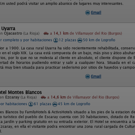
Km usted podrá visitar un amplio abanico de lugares muy interesantes.
Email
 Uyarra
en
Ojacastro
(La Rioja)
a
14,1 km
de Villamayor del Rio (Burgos)
er completo y por habitaciones
12 plazas
50 km de Logroño
erior a 1900. La casa rural Uyarra ha sido recientemente rehabilitada, conser
 en el siglo XIX. La casa está compuesta de un bajo, más piso y ático abuhar
ios, por lo que no se molesta al cliente en absoluto, el cliente dispone de l
ertad de horarios pudiendo entrar y salir a cualquier hora. Situada en el
tá muy bien situada para practicar sederismo por sitios de hayedos y campos 
Email
otel Montes Blancos
 en
Ezcaray
(La Rioja)
a
14,6 km
de Villamayor del Rio (Burgos)
por habitaciones
61 plazas
45 km de Logroño
es Blancos by FamilyHotels & ActivsHotels situado a los pies de la estacion 
ro turístico del pueblo de Escaray cuenta con 30 habitaciones, dotado de Res
a jardín y parking gratuito en su entrada exterior. El Hotel se encuentra a l
Ezcaray, en ella el visitante podra encontrar una zona rural cargada de Cultur
l.