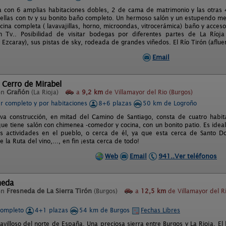
a con 6 amplias habitaciones dobles, 2 de cama de matrimonio y las otras
ellas con tv y su bonito baño completo. Un hermoso salón y un estupendo m
cina completa ( lavavajillas, horno, microondas, vitrocerámica) baño y acceso
n Tv.. Posibilidad de visitar bodegas por diferentes partes de La Río
 Ezcaray), sus pistas de sky, rodeada de grandes viñedos. El Río Tirón (afluen
Email
 Cerro de Mirabel
en
Grañón
(La Rioja)
a
9,2 km
de Villamayor del Rio (Burgos)
er completo y por habitaciones
8+6 plazas
50 km de Logroño
a construcción, en mitad del Camino de Santiago, consta de cuatro habita
que tiene salón con chimenea -comedor y cocina, con un bonito patio. Es ide
s actividades en el pueblo, o cerca de él, ya que esta cerca de Santo D
e la Ruta del vino,..., en fin ¡esta cerca de todo!
Web
Email
941..Ver teléfonos
neda
en
Fresneda de La Sierra Tirón
(Burgos)
a
12,5 km
de Villamayor del R
completo
4+1 plazas
54 km de Burgos
Fechas Libres
avilloso del norte de España. Una preciosa sierra entre Burgos y La Rioja. El