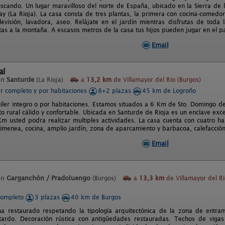
scando. Un lugar maravilloso del norte de España, ubicado en la Sierra de
y (La Rioja). La casa consta de tres plantas, la primera con cocina-comedo
 televisión, lavadora, aseo. Relájate en el jardín mientras disfrutas de toda
tas a la montaña. A escasos metros de la casa tus hijos pueden jugar en el pa
Email
al
en
Santurde
(La Rioja)
a
13,2 km
de Villamayor del Rio (Burgos)
er completo y por habitaciones
8+2 plazas
45 km de Logroño
iler integro o por habitaciones. Estamos situados a 6 Km de Sto. Domingo de
o rural cálido y confortable. Ubicada en Santurde de Rioja es un enclave excec
m usted podra realizar multiples actividades. La casa cuenta con cuatro h
himenea, cocina, amplio jardín, zona de aparcamiento y barbacoa, calefacció
Email
en
Garganchón / Pradoluengo
(Burgos)
a
13,3 km
de Villamayor del Ri
completo
3 plazas
40 km de Burgos
ha restaurado respetando la tipología arquitectónica de la zona de entr
tardo. Decoración rústica con antigüedades restauradas. Techos de vig