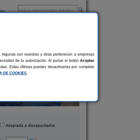
ios
-
al. Algunas son nuestras y otras pertenecen a empresas
cesitan de tu autorización. Al pulsar el botón
Aceptar
uedas. Estas últimas puedes desactivarlas por completo
CA DE COOKIES
.
El Crisal
Merindades Amazul 
10+1 pers.
41 €
Padilla de Abajo (Burgos)
Medina de Pomar (Bu
desde
Adaptada a discapacitados