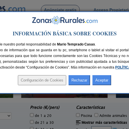
Anúnciate gratis
Acceso Propietar
Busca por pueblo
INFORMACIÓN BÁSICA SOBRE COOKIES
lamayor del Rio
de Villamayor del Rio
de nuestro portal responsabilidad de
Mario Temprado Casas
.
o de información que se guarda en tu pc, smartphone o tablet al visitar el port
ecesarias para que todo funcione correctamente son las Cookies Técnicas y no ne
rias), personalizadas según tus preferencias y con publicidad ajustada a tus búsq
sactivación desde “Configuración de Cookies”. Más información en nuestra
POLÍTI
La Morera de Agustina
1 pers.
4-10+1 pers.
22 €
21 €
Villanueva de Carazo (Burgos)
e
desde
Precio (€/pers)
Características
de 1 a 20
Piscina
Admite animales
de 21 a 30
Mostrar más características