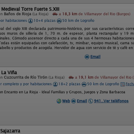
 Medieval Torre Fuerte S.XIII
en
Baños de Rioja
(La Rioja)
a
18,3 km
de Villamayor del Rio (Burgos)
por habitaciones
10+4 plazas
50 km de Logroño
l del siglo XIII declarada patrimonio-histórico, por sus características cor
sos muros de sillería de 1, 70 m. de espesor, planta rectangular y 19 m
ginales. Cómodo ascensor directo a cada una de sus 4 hermosas habitacione
 Todas están equipadas con calefacción, tv, minibar, equipo musical, cama s
abello y productos de acogida. Hervidor de agua con servicio de té y café en
Email
 La Viña
en
Cuzcurrita de Río Tirón
(La Rioja)
a
19,1 km
de Villamayor del Rio 
er completo y por habitaciones
18+2 plazas
50 km de Logroño
Fech
on Encanto en La Rioja - Ideal Familias y Grupos, Juegos y Zona Barbacoa
Web
Email
941..Ver teléfonos
Sajazarra