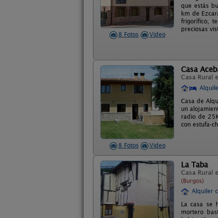
que estás bu
km de Ezcara
frigorífico,
preciosas vis
8 Fotos
Video
Casa Aceb
Casa Rural 
Alquil
Casa de Alqu
un alojamient
radio de 25K
con estufa-c
8 Fotos
Video
La Taba
Casa Rural 
(Burgos)
Alquiler 
La casa se 
mortero bas