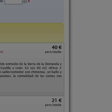
ida:
X
40 €
os)
pers/noche
able enmedio de la Sierra de la Demanda y
 Castilla y León. En sus 80 m2 ofrece 2
io salón/comedor con chimenea, un baño y
itaciones, la comodidad de las camas con
21 €
pers/noche