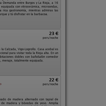
 la Demanda entre Burgos y La Rioja, a 16
r equipada con vitrocerámica, microondas,
 la rica gastronomía, mientras admiras las
rque y tú disfrutar en la barbacoa.
23 €
pers/noche
 la Calzada, Vigo-Logroño. Casa acebal es
ional para visitar toda la Rioja alta. En un
abitaciones dobles con bañoSalón comedor
n, menaje, totalmente equipada.
22 €
o
pers/noche
amado de madera alternado con tapial de
as de madera y bóvedas de yeso. Amplia