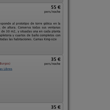
55 €
pers/noche
responde al prototipo de torre gótica en la
. de altura. Conserva todas sus ventanas
s de 30 m2, y situadas una en cada planta
upletoria y cuartos de baño completos con
 todas las habitaciones. Camas King-size
35 €
(Burgos)
pers/noche
as Libres
35 €