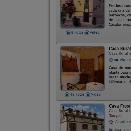
Preciosa cas
cada una de 
barbacoa, co
de estar co
Casalarreina,
8 Fotos
Video
Casa Rural
Casa Rural 
Alquil
Casa de nuev
planta baja 
hacer mucha
kilómetros, d
48 Fotos
Video
Casa Fres
Casa Rural 
(Burgos)
Alquiler 
Un lugar mar