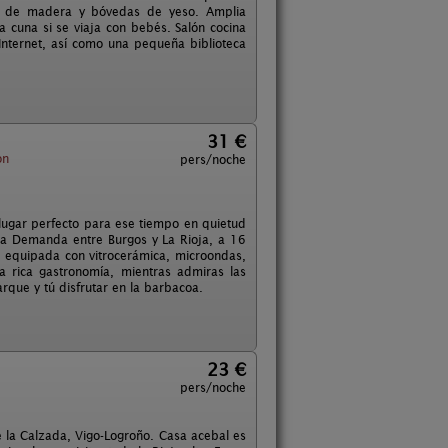
as de madera y bóvedas de yeso. Amplia
a cuna si se viaja con bebés. Salón cocina
Internet, así como una pequeña biblioteca
31 €
on
pers/noche
 lugar perfecto para ese tiempo en quietud
 la Demanda entre Burgos y La Rioja, a 16
r equipada con vitrocerámica, microondas,
 la rica gastronomía, mientras admiras las
rque y tú disfrutar en la barbacoa.
23 €
pers/noche
 la Calzada, Vigo-Logroño. Casa acebal es