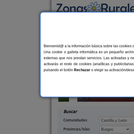
Busca por alojamiento
Alojamientos
>
Castilla y León
>
Burgos
> Fre
Casas Rurales cerca 
Bienvenid@ a la información básica sobre las cookies 
Una cookie o galleta informática es un pequeño archiv
externas que nos prestan servicios. Las activadas y n
activarás el resto de cookies (analíticas y publicita
pulsando el botón
Rechazar
o elegir su activación/de
auco
La Morera de Agustina
6-7+1 pers.
4-10+
22 €
as (Burgos)
Villanueva de Carazo (Burgos)
desde
desd
Buscar
Comunidades:
Provincias/Islas: