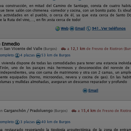
a construcción, en mitad del Camino de Santiago, consta de cuatro habita
que tiene salón con chimenea -comedor y cocina, con un bonito patio. Es ide
s actividades en el pueblo, o cerca de él, ya que esta cerca de Santo D
e la Ruta del vino,..., en fin ¡esta cerca de todo!
Web
Email
941..Ver teléfonos
e Enmedio
en
San Vicente del Valle
(Burgos)
a
12,1 km
de Fresno de Riotiron (Bur
completo
4 plazas
53 km de Burgos
a vivienda dispone de todas las comodidades para tener una estancia inolvid
o Tirón, uno de los parajes más hermosos y desconocidos del noreste de
 independientes, una con cama de matrimonio y otra con 2 camas, un ampl
mente equipados (horno, microondas, nevera y cocina de gas). En las hab
lumas y mullidas almohadas, aseguran un descanso reparador y profundo
Email
en
Garganchón / Pradoluengo
(Burgos)
a
15,4 km
de Fresno de Riotir
completo
3 plazas
40 km de Burgos
ha restaurado respetando la tipología arquitectónica de la zona de entr