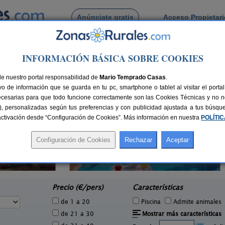
Anúnciate gratis
Acceso Propietar
Busca por pueblo
INFORMACIÓN BÁSICA SOBRE COOKIES
sno de Riotiron
de Fresno de Riotiron
de nuestro portal responsabilidad de
Mario Temprado Casas
.
o de información que se guarda en tu pc, smartphone o tablet al visitar el port
ecesarias para que todo funcione correctamente son las Cookies Técnicas y no ne
rias), personalizadas según tus preferencias y con publicidad ajustada a tus búsq
sactivación desde “Configuración de Cookies”. Más información en nuestra
POLÍTI
Casa Rural El Tirabeque
1 pers.
8-10+1 pers.
21 €
47 €
Ruyales del Agua (Burgos)
e
desde
Precio (€/pers)
Características
de 1 a 20
Piscina
Admite animales
de 21 a 30
Mostrar más características