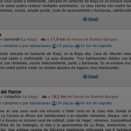
o rural cálido y confortable. Ubicada en Santurde de Rioja es un enclave excec
m usted podra realizar multiples actividades. La casa cuenta con cuatro h
himenea, cocina, amplio jardín, zona de aparcamiento y barbacoa, calefacció
Email
s
en
Santurde
(La Rioja)
a
17,9 km
de Fresno de Riotiron (Burgos)
er completo y por habitaciones
10 plazas
45 km de Logroño
dulis ubicada en Santurde de Rioja, en la Rioja alta. Casa de Alquiler inte
rural calido y confortable. La casa dispone: Tres habitaciones dobles con
r con chimenea, cocina independiente, patio, y barbacoa. Es un enclave exceci
Km usted podrá visitar un amplio abanico de lugares muy interesantes.
Email
del Pastor
en
Valgañón
(La Rioja)
a
18,2 km
de Fresno de Riotiron (Burgos)
er completo y por habitaciones
24 plazas
60 km de Logroño
ona es una casa rural con encanto u hotel rural en la zona más bonita d
 La Casona se ofrece por habitaciones o en alquiler completo, íntegra, con
l si buscas un turismo rural de calidad, calor de hogar, romance, tranquilidad
fruta de las bodegas, el vino y la gastronomía de La Rioja, enoturismo, r
ertas. Una antigua casona de labranza totalmente reformada con 9 habita