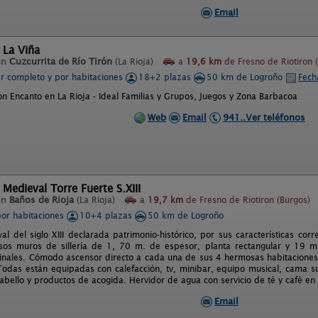
Email
 La Viña
en
Cuzcurrita de Río Tirón
(La Rioja)
a
19,6 km
de Fresno de Riotiron 
er completo y por habitaciones
18+2 plazas
50 km de Logroño
Fech
on Encanto en La Rioja - Ideal Familias y Grupos, Juegos y Zona Barbacoa
Web
Email
941..Ver teléfonos
 Medieval Torre Fuerte S.XIII
en
Baños de Rioja
(La Rioja)
a
19,7 km
de Fresno de Riotiron (Burgos)
por habitaciones
10+4 plazas
50 km de Logroño
l del siglo XIII declarada patrimonio-histórico, por sus características cor
sos muros de sillería de 1, 70 m. de espesor, planta rectangular y 19 m
ginales. Cómodo ascensor directo a cada una de sus 4 hermosas habitacione
 Todas están equipadas con calefacción, tv, minibar, equipo musical, cama s
abello y productos de acogida. Hervidor de agua con servicio de té y café en
Email