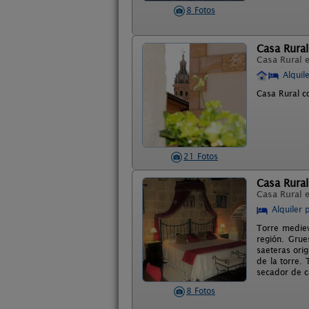
8 Fotos
Casa Rural
Casa Rural 
Alquil
Casa Rural c
21 Fotos
Casa Rural
Casa Rural 
Alquiler 
Torre medieva
región. Grue
saeteras ori
de la torre.
secador de c
8 Fotos