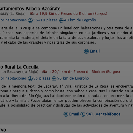
artamentos Palacio Azcárate
caray
(La Rioja)
a
19,9 km
de Fresno de Riotiron (Burgos)
por habitaciones
56+10 plazas
40 km de Logroño
iega del s. XVII que se compone un hotel con habitaciones y otra zona de 
as fachas, sus especies de árboles singulares en sus jardines y su interior
ransmite la madera, el detalle en la talla de sus escaleras y forjas, los amp
l y el calor de las grandes y ricas telas de sus cortinajes.
Email
o Rural La Cuculla
l en
Ezcaray
(La Rioja)
a
20,1 km
de Fresno de Riotiron (Burgos)
por habitaciones
55 plazas
56 km de Logroño
 de la memoria textil de Ezcaray, 1ª Villa Turística de La Rioja, se encuentr
como albergue turístico y como hostal con sabor a casa rural. Ubicado en 
to a la ribera del Río Oja, sus habitaciones están decoradas con una mezcla d
cálido y familiar. Pocos alojamientos pueden ofrecer la combinación de dist
e la posibilidad de practicar y disfrutar de las actividades de aventura y na
Email
941..Ver teléfonos
rvo