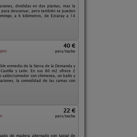
ciones, divididas en dos plantas, mas la
al para descansar, pero también se pueden
omingo, a 6 kilómetros, de Ezcaray a 14
40 €
gos)
pers/noche
able enmedio de la Sierra de la Demanda y
 Castilla y León. En sus 80 m2 ofrece 2
io salón/comedor con chimenea, un baño y
itaciones, la comodidad de las camas con
22 €
on
pers/noche
amado de madera alternado con tapial de