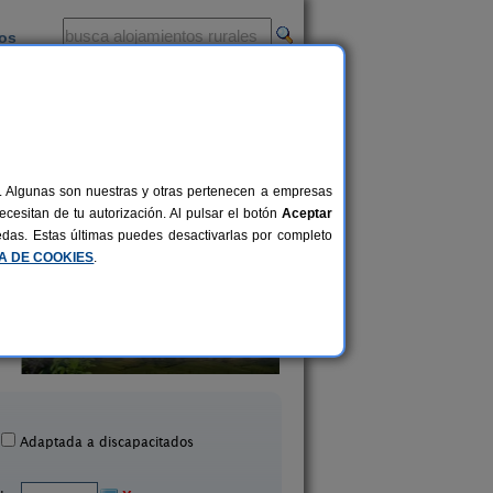
ios
-
al. Algunas son nuestras y otras pertenecen a empresas
cesitan de tu autorización. Al pulsar el botón
Aceptar
uedas. Estas últimas puedes desactivarlas por completo
CA DE COOKIES
.
Talamo
Casa Tía Irene I
9 pers.
19 €
Cortiguera (Burgos)
Trespaderne (Burg
desde
Adaptada a discapacitados