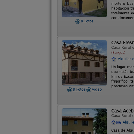
mortero bas
habitación t
totalmente e
con document
8 Fotos
Casa Fres
Casa Rural 
(Burgos)
Alquiler 
Un lugar mar
que estás bu
km de Ezcara
frigorífico,
preciosas vis
8 Fotos
Video
Casa Aceb
Casa Rural 
Alquil
Casa de Alqu