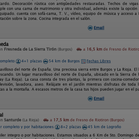
tardo. Decoración rústica con antigüedades restauradas. Techos de vig
riple con una cama de matrimonio y otra individual, además existe la opción 
quipado. cuenta con sofá-cama, T. V., vídeo, equipo de música y acceso a 
ación sobre la zona. Cocina integrada en el salón.
Email
neda
en
Fresneda de La Sierra Tirón
(Burgos)
a
16,5 km
de Fresno de Riotir
completo
4+1 plazas
54 km de Burgos
Fechas Libres
avilloso del norte de España. Una preciosa sierra entre Burgos y La Rioja. El
scando. Un lugar maravilloso del norte de España, ubicado en la Sierra de
y (La Rioja). La casa consta de tres plantas, la primera con cocina-comedo
 televisión, lavadora, aseo. Relájate en el jardín mientras disfrutas de toda
tas a la montaña. A escasos metros de la casa tus hijos pueden jugar en el pa
Email
al
en
Santurde
(La Rioja)
a
17,5 km
de Fresno de Riotiron (Burgos)
er completo y por habitaciones
8+2 plazas
45 km de Logroño
iler integro o por habitaciones. Estamos situados a 6 Km de Sto. Domingo de