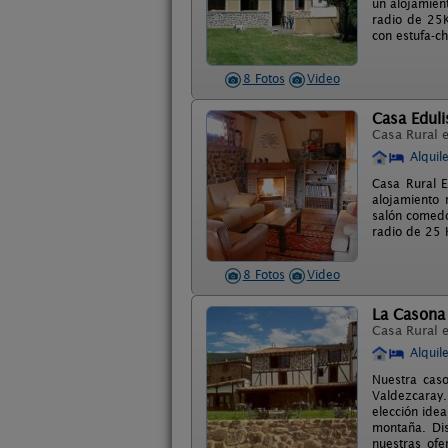
un alojamient
radio de 25K
con estufa-c
8 Fotos
Video
Casa Eduli
Casa Rural 
Alquil
Casa Rural E
alojamiento 
salón comedo
radio de 25 
8 Fotos
Video
La Casona 
Casa Rural 
Alquil
Nuestra cas
Valdezcaray.
elección idea
montaña. Dis
nuestras of