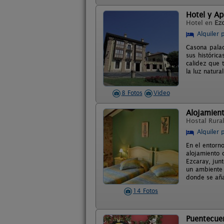
Hotel y Ap
Hotel en
Ez
Alquiler 
Casona palac
sus históric
calidez que t
la luz natura
8 Fotos
Video
Alojamient
Hostal Rura
Alquiler 
En el entorno
alojamiento 
Ezcaray, jun
un ambiente 
donde se añad
14 Fotos
Puentecue