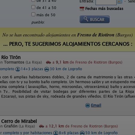
de 31 a 40
Entrada:
-
Sal
de 41 a 50
Fechas más buscadas
más de 50
pueblo:
No se han encontrado alojamientos en
Fresno de Riotiron
(Burgos)
... PERO, TE SUGERIMOS ALOJAMIENTOS CERCANOS :
 Río Tirón
en
Tormantos
(La Rioja)
a
9,1 km
de Fresno de Riotiron (Burgos)
completo
14+3 plazas
30 km de Logroño
a con 6 amplias habitaciones dobles, 2 de cama de matrimonio y las otras
ellas con tv y su bonito baño completo. Un hermoso salón y un estupendo m
cina completa ( lavavajillas, horno, microondas, vitrocerámica) baño y acceso
n Tv.. Posibilidad de visitar bodegas por diferentes partes de La Río
 Ezcaray), sus pistas de sky, rodeada de grandes viñedos. El Río Tirón (afluen
Email
 Cerro de Mirabel
en
Grañón
(La Rioja)
a
12,1 km
de Fresno de Riotiron (Burgos)
er completo y por habitaciones
8+6 plazas
50 km de Logroño