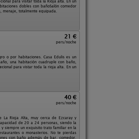
ional para visitar toda la Rioja alta. En un
abitaciones dobles con bañoSalón comedor
n, menaje, totalmente equipada.
21 €
pers/noche
gro o por habitaciones. Casa Edulis es un
 baño, una habitación cuadruple con baño,
onal para vistar toda la rioja alta. En un
40 €
pers/noche
e La Rioja Alta, muy cerca de Ezcaray y
 capacidad de 20 a 24 personas, siendo la
 y siempre un exquisito trato familiar en la
estaurantes o monasterios. No te pierdas
ciones con baño además de bar, comedor,