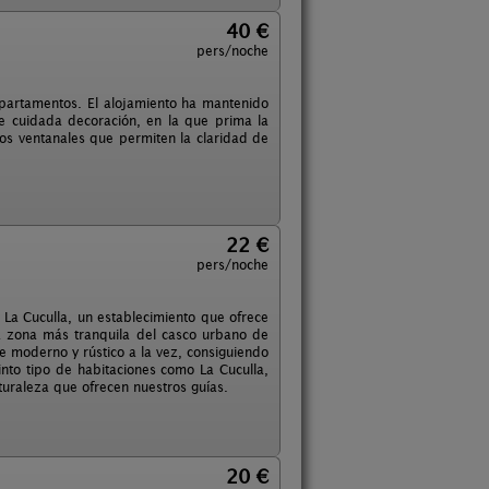
40 €
pers/noche
apartamentos. El alojamiento ha mantenido
 de cuidada decoración, en la que prima la
lios ventanales que permiten la claridad de
22 €
pers/noche
a La Cuculla, un establecimiento que ofrece
la zona más tranquila del casco urbano de
e moderno y rústico a la vez, consiguiendo
into tipo de habitaciones como La Cuculla,
turaleza que ofrecen nuestros guías.
20 €