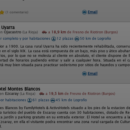
Email
(1 comentario)
 Uyarra
en
Ojacastro
(La Rioja)
a
18,9 km
de Fresno de Riotiron (Burgos)
er completo y por habitaciones
12 plazas
50 km de Logroño
erior a 1900. La casa rural Uyarra ha sido recientemente rehabilitada, conser
 en el siglo XIX. La casa está compuesta de un bajo, más piso y ático abuhar
ios, por lo que no se molesta al cliente en absoluto, el cliente dispone de l
ertad de horarios pudiendo entrar y salir a cualquier hora. Situada en el
tá muy bien situada para practicar sederismo por sitios de hayedos y campos 
Email
otel Montes Blancos
 en
Ezcaray
(La Rioja)
a
19,5 km
de Fresno de Riotiron (Burgos)
por habitaciones
61 plazas
45 km de Logroño
es Blancos by FamilyHotels & ActivsHotels situado a los pies de la estacion 
ro turístico del pueblo de Escaray cuenta con 30 habitaciones, dotado de Res
a jardín y parking gratuito en su entrada exterior. El Hotel se encuentra a l
Ezcaray, en ella el visitante podra encontrar una zona rural cargada de Cultur
l.