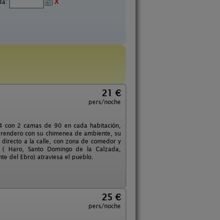
ida:
X
21 €
pers/noche
 4 con 2 camas de 90 en cada habitación,
erendero con su chimenea de ambiente, su
 directo a la calle, con zona de comedor y
ja ( Haro, Santo Domingo de la Calzada,
te del Ebro) atraviesa el pueblo.
25 €
pers/noche