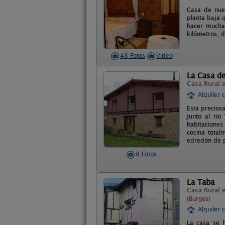
Casa de nuev
planta baja 
hacer mucha
kilómetros, d
48 Fotos
Video
La Casa d
Casa Rural 
Alquiler 
Esta precios
junto al ri
habitaciones
cocina total
edredón de p
8 Fotos
La Taba
Casa Rural 
(Burgos)
Alquiler 
La casa se 