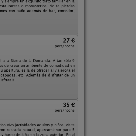
 y siempre un exquisito trato familiar en la
estaurantes o monasterios. No te pierdas
ciones con baño además de bar, comedor,
27 €
pers/noche
l a la Sierra de la Demanda. A tan sólo 9
mos de crear un ambiente de comodidad en
u apertura, es la de ofrecer al viajero/a el
 escapadas, etc. Además de disfrutar de un
isfrute!!
35 €
pers/noche
o vivo (actividades adultos y niños, visita
2 con cascada natural, aparcamiento para 5
y horno de leña en la zona exterior. En el