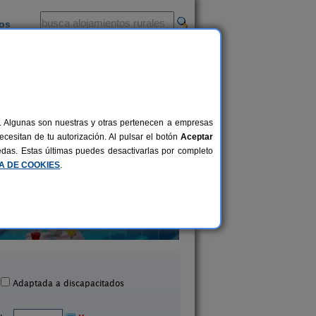
ios
-
al. Algunas son nuestras y otras pertenecen a empresas
cesitan de tu autorización. Al pulsar el botón
Aceptar
uedas. Estas últimas puedes desactivarlas por completo
CA DE COOKIES
.
a Rural La Solana de Frías
Casa Tía Irene I
8+1 pers.
27 €
Frías (Burgos)
Trespaderne (Burg
desde
Adaptada a discapacitados