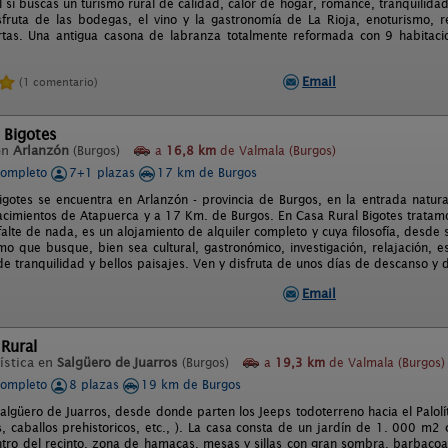
l si buscas un turismo rural de calidad, calor de hogar, romance, tranquilidad
fruta de las bodegas, el vino y la gastronomía de La Rioja, enoturismo, r
ertas. Una antigua casona de labranza totalmente reformada con 9 habita
Email
(1 comentario)
 Bigotes
en
Arlanzón
(Burgos)
a
16,8 km
de Valmala (Burgos)
completo
7+1 plazas
17 km de Burgos
igotes se encuentra en Arlanzón - provincia de Burgos, en la entrada natura
acimientos de Atapuerca y a 17 Km. de Burgos. En Casa Rural Bigotes trata
falte de nada, es un alojamiento de alquiler completo y cuya filosofía, desde s
smo que busque, bien sea cultural, gastronómico, investigación, relajación,
de tranquilidad y bellos paisajes. Ven y disfruta de unos días de descanso y d
Email
 Rural
ística en
Salgüero de Juarros
(Burgos)
a
19,3 km
de Valmala (Burgos)
completo
8 plazas
19 km de Burgos
lgüero de Juarros, desde donde parten los Jeeps todoterreno hacia el Palolític
s, caballos prehistoricos, etc., ). La casa consta de un jardín de 1. 000 m
ntro del recinto, zona de hamacas, mesas y sillas con gran sombra, barbacoa 