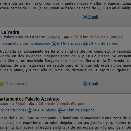
 la vivienda un gran salón con dos grandes mesas y sillas y bancos, zon
 con 6 camas de 1, 05 (si se juntan se hace una cama de 2, 10) y en el saló
Email
 La Yedra
en
Palazuelos de La Sierra
(Burgos)
a
19,8 km
de Valmala (Burgos)
er completo y por habitaciones
6-16+2 plazas
28 km de Burgos
279;Es un alojamiento de turismo rural de alquiler completo, la capacid
ividida en dos viviendas independientes de 6 y 10-12 plazas. Se encuen
e la Sierra, un municipio Burgales sito en plena Sierra de la Demanda, 
stancia, de una naturaleza en estado puro en la que sobresalen unos mág
ules y pinos, y a tan sólo 25 kms. de distancia de la capital Burgalesa
Email
(1 comentario)
artamentos Palacio Azcárate
caray
(La Rioja)
a
20 km
de Valmala (Burgos)
por habitaciones
56+10 plazas
40 km de Logroño
iega del s. XVII que se compone un hotel con habitaciones y otra zona de 
as fachas, sus especies de árboles singulares en sus jardines y su interior
ransmite la madera, el detalle en la talla de sus escaleras y forjas, los amp