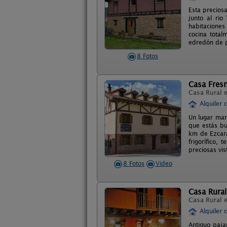
Esta precios
junto al ri
habitaciones
cocina total
edredón de p
8 Fotos
Casa Fres
Casa Rural 
Alquiler 
Un lugar mar
que estás bu
km de Ezcara
frigorífico,
preciosas vis
8 Fotos
Video
Casa Rural
Casa Rural 
Alquiler 
Antiguo pajar