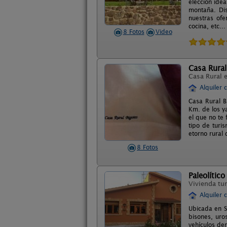
elección idea
montaña. Dis
nuestras of
cocina, etc...
8 Fotos
Video
Casa Rural
Casa Rural 
Alquiler 
Casa Rural B
Km. de los y
el que no te 
tipo de turi
etorno rural 
8 Fotos
Paleolítico
Vivienda tur
Alquiler 
Ubicada en Sa
bisones, uro
vehículos de