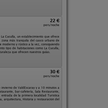
22 €
pers/noche
a La Cuculla, un establecimiento que ofrece
la zona más tranquila del casco urbano de
e moderno y rústico a la vez, consiguiendo
into tipo de habitaciones como La Cuculla,
turaleza que ofrecen nuestros guías.
30 €
pers/noche
de invierno de ValdEscaray y a 10 minutos a
taurante, bar-cafetería, Sala Restaurante,
a entrada de la primera localidad Turistica
a, arquitectura, Historia y restauracion del