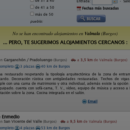
de 31 a 40
Entrada:
-
Sal
de 41 a 50
Fechas más buscadas
más de 50
pueblo:
No se han encontrado alojamientos en
Valmala
(Burgos)
... PERO, TE SUGERIMOS ALOJAMIENTOS CERCANOS :
en
Garganchón / Pradoluengo
(Burgos)
a
3,5 km
de Valmala (Burgos)
completo
3 plazas
40 km de Burgos
ha restaurado respetando la tipología arquitectónica de la zona de entr
tardo. Decoración rústica con antigüedades restauradas. Techos de vig
riple con una cama de matrimonio y otra individual, además existe la opción 
quipado. cuenta con sofá-cama, T. V., vídeo, equipo de música y acceso a 
ación sobre la zona. Cocina integrada en el salón.
Email
e Enmedio
en
San Vicente del Valle
(Burgos)
a
9,5 km
de Valmala (Burgos)
completo
4 plazas
53 km de Burgos