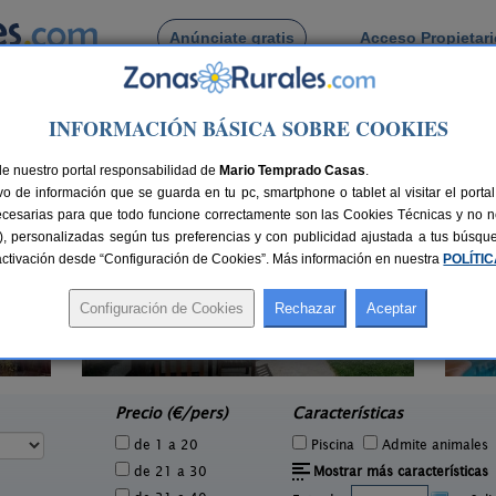
Anúnciate gratis
Acceso Propietar
Busca por pueblo
INFORMACIÓN BÁSICA SOBRE COOKIES
lmala
de Valmala
de nuestro portal responsabilidad de
Mario Temprado Casas
.
o de información que se guarda en tu pc, smartphone o tablet al visitar el port
ecesarias para que todo funcione correctamente son las Cookies Técnicas y no ne
rias), personalizadas según tus preferencias y con publicidad ajustada a tus búsq
sactivación desde “Configuración de Cookies”. Más información en nuestra
POLÍTI
Casa Rural El Tirabeque
Cas
1 pers.
8-10+1 pers.
22 €
47 €
Ruyales del Agua (Burgos)
e
desde
Precio (€/pers)
Características
de 1 a 20
Piscina
Admite animales
de 21 a 30
Mostrar más características