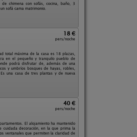
a de chimena con sofás, cocina, baño, 3
n un sofá cama matrimonio.
18 €
pers/noche
ad total máxima de la casa es 18 plazas,
tra en el pequeño y tranquilo pueblo de
donde podrá disfrutar de, además de una
icos y umbríos bosques de hayas, robles,
. Es una casa de tres plantas y de nueva
40 €
pers/noche
apartamentos. El alojamiento ha mantenido
 de cuidada decoración, en la que prima la
lios ventanales que permiten la claridad de