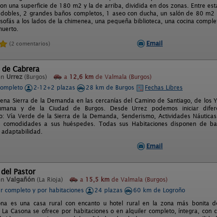
on una superficie de 180 m2 y la de arriba, dividida en dos zonas. Entre est
 dobles, 2 grandes baños completos, 1 aseo con ducha, un salón de 80 m2 
sofás a los lados de la chimenea, una pequeña biblioteca, una cocina comple
uerto.
Email
(2 comentarios)
 de Cabrera
en
Urrez
(Burgos)
a
12,6 km
de Valmala (Burgos)
completo
2-12+2 plazas
28 km de Burgos
Fechas Libres
lena Sierra de la Demanda en las cercanías del Camino de Santiago, de los 
umana y de la Ciudad de Burgos. Desde Urrez podemos iniciar difere
o: Vía Verde de la Sierra de la Demanda, Senderismo, Actividades Náutica
e comodidades a sus huéspedes. Todas sus Habitaciones disponen de b
e adaptabilidad.
Email
del Pastor
en
Valgañón
(La Rioja)
a
15,5 km
de Valmala (Burgos)
er completo y por habitaciones
24 plazas
60 km de Logroño
ona es una casa rural con encanto u hotel rural en la zona más bonita d
 La Casona se ofrece por habitaciones o en alquiler completo, íntegra, con