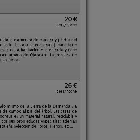
20 €
pers/noche
vando la estructura de madera y piedra del
dillado. La casa se encuentra junto a la de
laves de la habitación y la entrada y tiene
 casco urbano de Ojacastro. La zona es de
solitarios.
26 €
pers/noche
lado mismo de la Sierra de la Demanda y a
as de campo al pie del árbol. Las casas de
rque es un material natural, reciclable y
an por sus propiedades especiales; además
ueña selección de libros, juegos, etc...