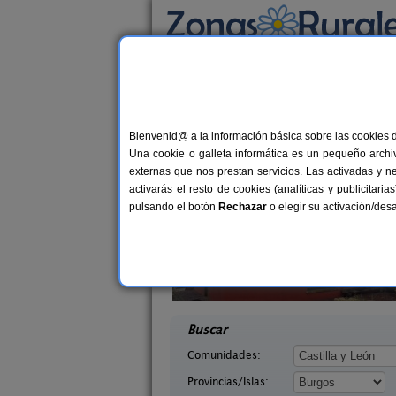
Busca por alojamiento
Alojamientos
>
Castilla y León
>
Burgos
> Va
Casas Rurales cerca 
Bienvenid@ a la información básica sobre las cookies 
Una cookie o galleta informática es un pequeño archiv
externas que nos prestan servicios. Las activadas y n
activarás el resto de cookies (analíticas y publicita
pulsando el botón
Rechazar
o elegir su activación/de
Agustina
Casa El Sauco
4-10+1 pers.
6-7+
21 €
azo (Burgos)
Ailanes de Zamanzas (Burgos)
desde
desd
Buscar
Comunidades:
Provincias/Islas: