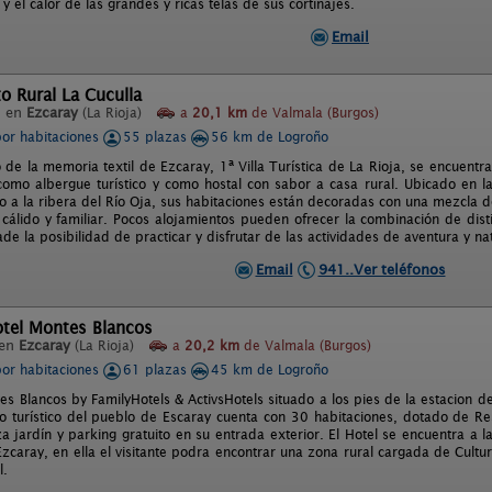
l y el calor de las grandes y ricas telas de sus cortinajes.
Email
o Rural La Cuculla
l en
Ezcaray
(La Rioja)
a
20,1 km
de Valmala (Burgos)
por habitaciones
55 plazas
56 km de Logroño
 de la memoria textil de Ezcaray, 1ª Villa Turística de La Rioja, se encuentr
como albergue turístico y como hostal con sabor a casa rural. Ubicado en 
to a la ribera del Río Oja, sus habitaciones están decoradas con una mezcla d
cálido y familiar. Pocos alojamientos pueden ofrecer la combinación de dist
e la posibilidad de practicar y disfrutar de las actividades de aventura y na
Email
941..Ver teléfonos
otel Montes Blancos
 en
Ezcaray
(La Rioja)
a
20,2 km
de Valmala (Burgos)
por habitaciones
61 plazas
45 km de Logroño
es Blancos by FamilyHotels & ActivsHotels situado a los pies de la estacion 
ro turístico del pueblo de Escaray cuenta con 30 habitaciones, dotado de Res
a jardín y parking gratuito en su entrada exterior. El Hotel se encuentra a l
Ezcaray, en ella el visitante podra encontrar una zona rural cargada de Cultur
l.