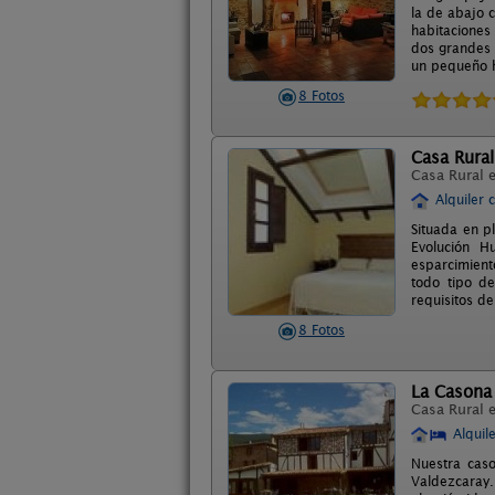
la de abajo c
habitaciones
dos grandes 
un pequeño h
8 Fotos
Casa Rural
Casa Rural 
Alquiler 
Situada en p
Evolución H
esparcimient
todo tipo d
requisitos d
8 Fotos
La Casona 
Casa Rural 
Alquil
Nuestra cas
Valdezcaray.