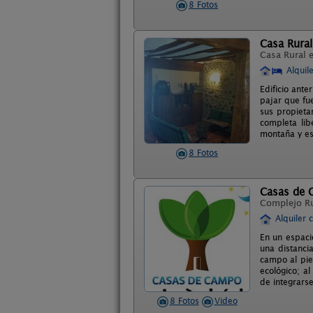
8 Fotos
Casa Rural
Casa Rural 
Alquil
Edificio ant
pajar que fue
sus propietar
completa lib
montaña y es
8 Fotos
Casas de C
Complejo R
Alquiler 
En un espaci
una distanci
campo al pie
ecológico; a
de integrars
8 Fotos
Video