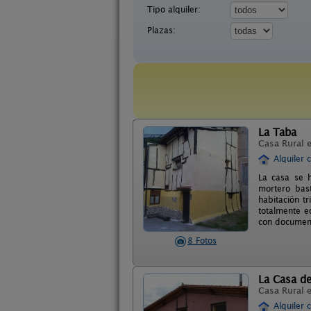
Tipo alquiler:
Plazas:
La Taba
Casa Rural 
Alquiler 
La casa se 
mortero bas
habitación t
totalmente e
con document
8 Fotos
La Casa d
Casa Rural 
Alquiler 