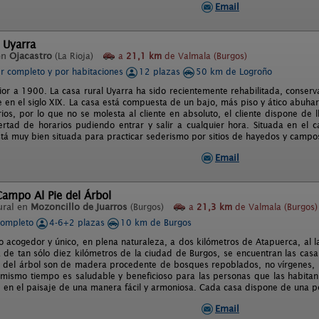
Email
 Uyarra
en
Ojacastro
(La Rioja)
a
21,1 km
de Valmala (Burgos)
er completo y por habitaciones
12 plazas
50 km de Logroño
erior a 1900. La casa rural Uyarra ha sido recientemente rehabilitada, conser
 en el siglo XIX. La casa está compuesta de un bajo, más piso y ático abuhar
ios, por lo que no se molesta al cliente en absoluto, el cliente dispone de l
ertad de horarios pudiendo entrar y salir a cualquier hora. Situada en el
tá muy bien situada para practicar sederismo por sitios de hayedos y campos 
Email
ampo Al Pie del Árbol
ural en
Mozoncillo de Juarros
(Burgos)
a
21,3 km
de Valmala (Burgos)
completo
4-6+2 plazas
10 km de Burgos
o acogedor y único, en plena naturaleza, a dos kilómetros de Atapuerca, al 
a de tan sólo diez kilómetros de la ciudad de Burgos, se encuentran las cas
 del árbol son de madera procedente de bosques repoblados, no vírgenes, po
l mismo tiempo es saludable y beneficioso para las personas que las habit
e en el paisaje de una manera fácil y armoniosa. Cada casa dispone de una peq
Email