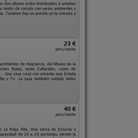
as dos alturas están distribuidas 4 amplias
a modo de corrala con varios ambientes y
ta. Tambien hay un porche en la entrada y
23 €
pers/noche
Yacimientos de Atapuerca, del Museo de la
ntes Rutas, tanto Culturales, como de
s… Una casa rural con encanto que brinda
año y TV. La casa también cumple todos
40 €
pers/noche
e La Rioja Alta, muy cerca de Ezcaray y
 capacidad de 20 a 24 personas, siendo la