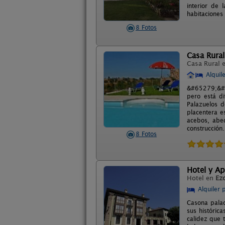
interior de
habitaciones
8 Fotos
Casa Rural
Casa Rural 
Alquil
&#65279;&#65
pero está d
Palazuelos d
placentera e
acebos, abed
construcción.
8 Fotos
Hotel y Ap
Hotel en
Ez
Alquiler 
Casona palac
sus históric
calidez que t