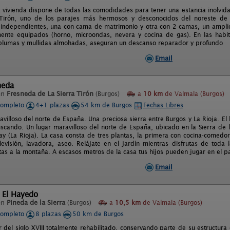
a vivienda dispone de todas las comodidades para tener una estancia inolvid
o Tirón, uno de los parajes más hermosos y desconocidos del noreste de
 independientes, una con cama de matrimonio y otra con 2 camas, un ampl
mente equipados (horno, microondas, nevera y cocina de gas). En las hab
lumas y mullidas almohadas, aseguran un descanso reparador y profundo
Email
neda
en
Fresneda de La Sierra Tirón
(Burgos)
a
10 km
de Valmala (Burgos)
completo
4+1 plazas
54 km de Burgos
Fechas Libres
avilloso del norte de España. Una preciosa sierra entre Burgos y La Rioja. El
scando. Un lugar maravilloso del norte de España, ubicado en la Sierra de
y (La Rioja). La casa consta de tres plantas, la primera con cocina-comedo
 televisión, lavadora, aseo. Relájate en el jardín mientras disfrutas de toda
tas a la montaña. A escasos metros de la casa tus hijos pueden jugar en el pa
Email
 El Hayedo
en
Pineda de la Sierra
(Burgos)
a
10,5 km
de Valmala (Burgos)
completo
8 plazas
50 km de Burgos
 del siglo XVIII totalmente rehabilitado, conservando parte de su estructura