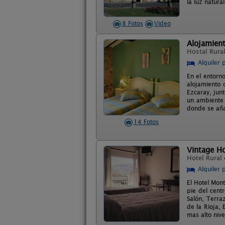
la luz natura
8 Fotos
Video
Alojamient
Hostal Rura
Alquiler 
En el entorno
alojamiento 
Ezcaray, jun
un ambiente 
donde se añad
14 Fotos
Vintage H
Hotel Rural
Alquiler 
El Hotel Mont
pie del cent
Salón, Terraz
de la Rioja, 
mas alto nive