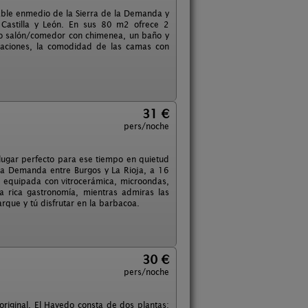
able enmedio de la Sierra de la Demanda y
 Castilla y León. En sus 80 m2 ofrece 2
io salón/comedor con chimenea, un baño y
itaciones, la comodidad de las camas con
31 €
pers/noche
 lugar perfecto para ese tiempo en quietud
 la Demanda entre Burgos y La Rioja, a 16
r equipada con vitrocerámica, microondas,
 la rica gastronomía, mientras admiras las
rque y tú disfrutar en la barbacoa.
30 €
pers/noche
 original. El Hayedo consta de dos plantas: