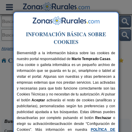
INFORMACIÓN BÁSICA SOBRE
COOKIES
Alojamientos
>
Cantabria
> Sobarzo
Bienvenid@ a la información básica sobre las cookies de
Casas Rurales cerca de Sobarzo
nuestro portal responsabilidad de
Mario Temprado Casas
.
Una cookie o galleta informática es un pequeño archivo de
información que se guarda en tu pc, smartphone o tablet al
visitar el portal. Algunas son nuestras y otras pertenecen a
empresas externas que nos prestan servicios. Las activadas
y necesarias para que todo funcione correctamente son las
Cookies Técnicas y no necesitan de tu autorización. Al pulsar
el botón
Aceptar
activarás el resto de cookies (analíticas y
La Casa del Lago de Campoo
rs.
20+1 pers.
publicitarias), personalizadas según tus preferencias y con
 €
25 €
Orzales (Cantabria)
desde
publicidad ajustada a tus búsquedas. Estas últimas puedes
desactivarlas por completo pulsando el botón
Rechazar
o
Buscar
elegir su activación/desactivación desde “Configuración de
Cookies”. Más información en nuestra
POLÍTICA DE
Comunidades: