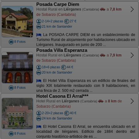
Posada Carpe Diem
Hostal Rural en
Liérganes
a
7,8 km
(Cantabria)
de Sobarzo (Cantabria)
2-14+2 plazas
27 €
21 km de Santander
La POSADA CARPE DIEM es un establecimiento de
Turismo Rural de alojamiento por habitaciones ubicado en
8 Fotos
Liérganes. Inaugurado en junio de 200 ...
Posada Villa Esperanza
Hostal Rural en
Liérganes
a
7,9 km
(Cantabria)
de Sobarzo (Cantabria)
18+6 plazas
44 €
20 km de Santander
El Hotel Villa Esperanza es un edificio de finales del
siglo XIX totalmente restaurado con 9 habitaciones, en
8 Fotos
una finca de 2. 500 m2 cerrada ...
Hotel Casona El Arral***
Hotel Rural en
Liérganes
a
8 km
de
(Cantabria)
Sobarzo (Cantabria)
2-20+2 plazas
40 €
24 km de Santander
El Hotel Casona El Arral, se encuentra ubicado en el
localidad de liérganes. Edificio de 1884 dentro del
8 Fotos
conjunto hiastórico-artístico de es ...