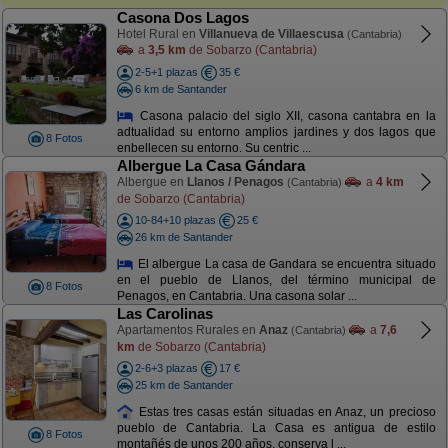
Casona Dos Lagos
Hotel Rural en
Villanueva de Villaescusa
(Cantabria)
a
3,5 km
de Sobarzo (Cantabria)
2-5+1 plazas
35 €
6 km de Santander
Casona palacio del siglo XII, casona cantabra en la
adtualidad su entorno amplios jardines y dos lagos que
8 Fotos
enbellecen su entorno. Su centric ...
Albergue La Casa Gándara
Albergue en
Llanos / Penagos
a
4 km
(Cantabria)
de Sobarzo (Cantabria)
10-84+10 plazas
25 €
26 km de Santander
El albergue La casa de Gandara se encuentra situado
en el pueblo de Llanos, del término municipal de
8 Fotos
Penagos, en Cantabria. Una casona solar ...
Las Carolinas
Apartamentos Rurales en
Anaz
a
7,6
(Cantabria)
km
de Sobarzo (Cantabria)
2-6+3 plazas
17 €
25 km de Santander
Estas tres casas están situadas en Anaz, un precioso
pueblo de Cantabria. La Casa es antigua de estilo
8 Fotos
montañés de unos 200 años, conserva l ...