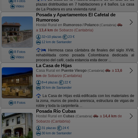
8 Fotos
plazas distribuidas en 7 habitaciones y 4 baños. La casa
Video
de La Pradera es una vivienda rural ...
Posada y Apartamentos El Cafetal de
Rumoroso
Hostal Rural en
Rumoroso / Polanco
(Cantabria)
a
13,4 km
de Sobarzo (Cantabria)
32+10 plazas
23 €
12 km de Santander
Hermosa casa cántabra de finales del siglo XVIII,
8 Fotos
rehabilitada como posada Colombiana dedicada al
Video
proceso del café, cada estancia esta decor ...
La Casa de Hijas
Casa Rural en
Puente Viesgo
a
13,6
(Cantabria)
km
de Sobarzo (Cantabria)
8+4 plazas
22 €
30 km de Santander
La Casa de Hijas está edificada con los materiales de
la zona, muros de piedra arenisca, estructura de vigas de
8 Fotos
roble y toda la carpintería ...
Posada Río Cubas
Hostal Rural en
Cubas
a
14,4 km
de
(Cantabria)
Sobarzo (Cantabria)
31 plazas
24 €
30 km de Santander