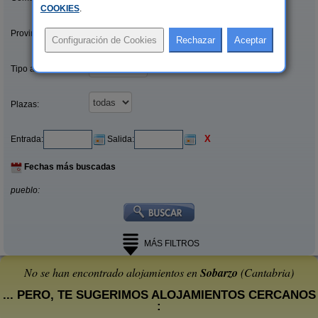
COOKIES
.
Provincias/Islas:
Tipo alquiler:
Plazas:
X
Entrada:
Salida:
Fechas más buscadas
pueblo:
MÁS FILTROS
No se han encontrado alojamientos en
Sobarzo
(Cantabria)
... PERO, TE SUGERIMOS ALOJAMIENTOS CERCANOS
: