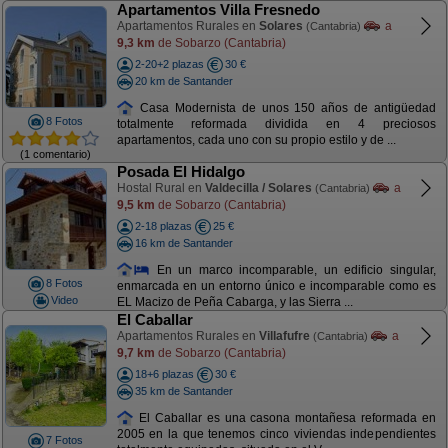
Apartamentos Villa Fresnedo
Apartamentos Rurales en
Solares
a
(Cantabria)
9,3 km
de Sobarzo (Cantabria)
2-20+2 plazas
30 €
20 km de Santander
Casa Modernista de unos 150 años de antigüedad
8 Fotos
totalmente reformada dividida en 4 preciosos
apartamentos, cada uno con su propio estilo y de ...
(1 comentario)
Posada El Hidalgo
Hostal Rural en
Valdecilla / Solares
a
(Cantabria)
9,5 km
de Sobarzo (Cantabria)
2-18 plazas
25 €
16 km de Santander
En un marco incomparable, un edificio singular,
8 Fotos
enmarcada en un entorno único e incomparable como es
Video
EL Macizo de Peña Cabarga, y las Sierra ...
El Caballar
Apartamentos Rurales en
Villafufre
a
(Cantabria)
9,7 km
de Sobarzo (Cantabria)
18+6 plazas
30 €
35 km de Santander
El Caballar es una casona montañesa reformada en
2005 en la que tenemos cinco viviendas independientes
7 Fotos