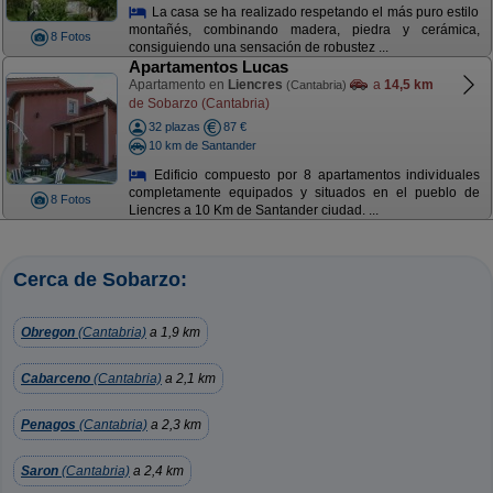
La casa se ha realizado respetando el más puro estilo
montañés, combinando madera, piedra y cerámica,
8 Fotos
consiguiendo una sensación de robustez ...
Apartamentos Lucas
Apartamento en
Liencres
a
14,5 km
(Cantabria)
de Sobarzo (Cantabria)
32 plazas
87 €
10 km de Santander
Edificio compuesto por 8 apartamentos individuales
completamente equipados y situados en el pueblo de
8 Fotos
Liencres a 10 Km de Santander ciudad. ...
Cerca de Sobarzo:
Obregon
(Cantabria)
a 1,9 km
Cabarceno
(Cantabria)
a 2,1 km
Penagos
(Cantabria)
a 2,3 km
Saron
(Cantabria)
a 2,4 km