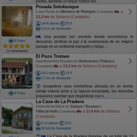
piedra, dándole un toque rústico-mo ...
Posada Sotobosque
Casa Rural en
Mortera de Pielagos
a
(Cantabria)
13,3 km
de Sobarzo (Cantabria)
18+6 plazas
35 €
12 km de Santander
Una posada con encanto donde encontraras el
8 Fotos
descanso, sentirás la paz y te enamoraras de su mágico
paisaje en un ambiente tranquilo y relaja ...
(1 comentario)
El Pozo Tremeo
Apartamentos Rurales en
Rumoroso / Polanco
a
13,3 km
de Sobarzo (Cantabria)
(Cantabria)
10+2 plazas
16 €
17 km de Santander
Acogedora casa montañesa ubicada en un bonito
paraje natural junto a la laguna encantada, las leyendas
8 Fotos
populares cuentan que mojándose con s ...
La Casa de La Pradera
Vivienda turística en
Selaya / Tezanos /
Villacarriedo
a
13,4 km
de Sobarzo
(Cantabria)
(Cantabria)
2-11 plazas
23 €
36 km de Santander
La Casa de la Pradera dispone de un total de 13