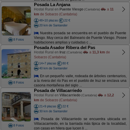
Posada La Anjana
Hostal Rural en
Puente Viesgo
a
11
(Cantabria)
km
de Sobarzo (Cantabria)
48+10 plazas
22 €
20 km de Santander
Nuestra posada se encuentra en el pueblo de Puente
Viesgo. Muy cerca del Balneario de Puente Viesgo. Posee
8 Fotos
habitaciones amplias y cuidadas c ...
Posada Asador Ribera del Pas
Hostal Rural en
Iruz
a
11,3 km
de
(Cantabria)
Sobarzo (Cantabria)
14+7 plazas
80 €
40 km de Santander
En un pequeño valle, rodeada de árboles centenarios,
a la rivera del río Pas en el pueblo de Iruz se enclava una
8 Fotos
casona montañesa del siglo ...
Posada de Villacarriedo
Hostal Rural en
Villacarriedo
a
12,2
(Cantabria)
km
de Sobarzo (Cantabria)
21+9 plazas
22 €
30 km de Santander
Posada de Villacarriedo se encuentra ubicada en
Villacacarriedo, en la barriada más típica de la localidad,
8 Fotos
con casas en hilera que lucen li ...