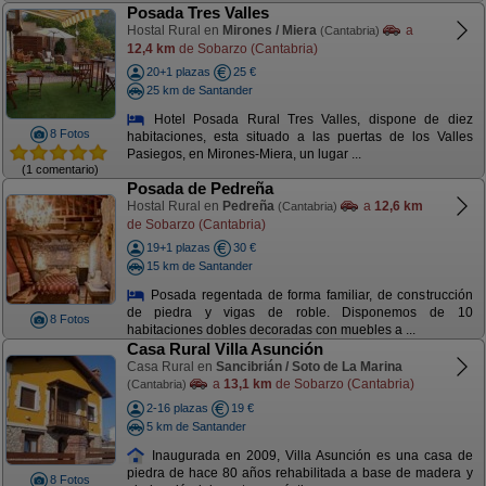
Posada Tres Valles
Hostal Rural en
Mirones / Miera
a
(Cantabria)
12,4 km
de Sobarzo (Cantabria)
20+1 plazas
25 €
25 km de Santander
Hotel Posada Rural Tres Valles, dispone de diez
8 Fotos
habitaciones, esta situado a las puertas de los Valles
Pasiegos, en Mirones-Miera, un lugar ...
(1 comentario)
Posada de Pedreña
Hostal Rural en
Pedreña
a
12,6 km
(Cantabria)
de Sobarzo (Cantabria)
19+1 plazas
30 €
15 km de Santander
Posada regentada de forma familiar, de construcción
de piedra y vigas de roble. Disponemos de 10
8 Fotos
habitaciones dobles decoradas con muebles a ...
Casa Rural Villa Asunción
Casa Rural en
Sancibrián / Soto de La Marina
a
13,1 km
de Sobarzo (Cantabria)
(Cantabria)
2-16 plazas
19 €
5 km de Santander
Inaugurada en 2009, Villa Asunción es una casa de
piedra de hace 80 años rehabilitada a base de madera y
8 Fotos