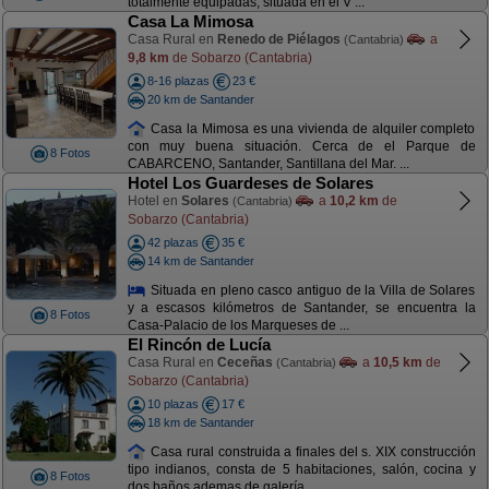
totalmente equipadas, situada en el V ...
Casa La Mimosa
Casa Rural en
Renedo de Piélagos
a
(Cantabria)
9,8 km
de Sobarzo (Cantabria)
8-16 plazas
23 €
20 km de Santander
Casa la Mimosa es una vivienda de alquiler completo
con muy buena situación. Cerca de el Parque de
8 Fotos
CABARCENO, Santander, Santillana del Mar. ...
Hotel Los Guardeses de Solares
Hotel en
Solares
a
10,2 km
de
(Cantabria)
Sobarzo (Cantabria)
42 plazas
35 €
14 km de Santander
Situada en pleno casco antiguo de la Villa de Solares
y a escasos kilómetros de Santander, se encuentra la
8 Fotos
Casa-Palacio de los Marqueses de ...
El Rincón de Lucía
Casa Rural en
Ceceñas
a
10,5 km
de
(Cantabria)
Sobarzo (Cantabria)
10 plazas
17 €
18 km de Santander
Casa rural construida a finales del s. XIX construcción
tipo indianos, consta de 5 habitaciones, salón, cocina y
8 Fotos
dos baños ademas de galería ...