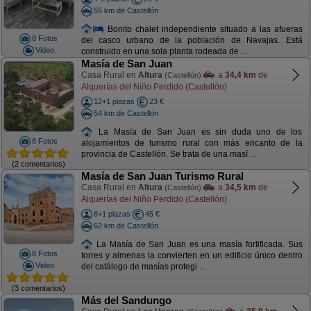
55 km de Castellón
Bonito chalet independiente situado a las afueras
8 Fotos
del casco urbano de la población de Navajas. Está
Video
construido en una sola planta rodeada de ...
Masía de San Juan
Casa Rural en
Altura
a
34,4 km
de
(Castellón)
Alquerías del Niño Perdido (Castellón)
12+1 plazas
23 €
54 km de Castellón
La Masía de San Juan es sin duda uno de los
8 Fotos
alojamientos de turismo rural con más encanto de la
provincia de Castellón. Se trata de una masí ...
(2 comentarios)
Masía de San Juan Turismo Rural
Casa Rural en
Altura
a
34,5 km
de
(Castellón)
Alquerías del Niño Perdido (Castellón)
8+1 plazas
45 €
62 km de Castellón
La Masía de San Juan es una masía fortificada. Sus
8 Fotos
torres y almenas la convierten en un edificio único dentro
Video
del catálogo de masías protegi ...
(3 comentarios)
Más del Sandungo