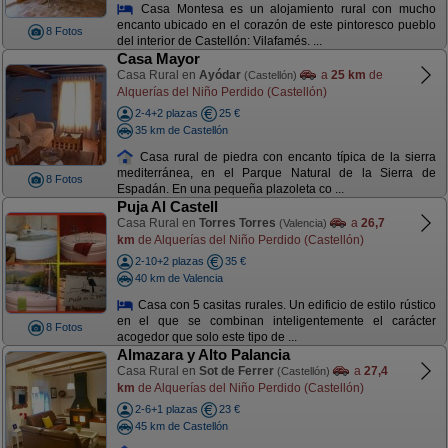
Casa Montesa es un alojamiento rural con mucho
encanto ubicado en el corazón de este pintoresco pueblo
8 Fotos
del interior de Castellón: Vilafamés. ...
Casa Mayor
Casa Rural en
Ayódar
a
25 km
de
(Castellón)
Alquerías del Niño Perdido (Castellón)
2-4+2 plazas
25 €
35 km de Castellón
Casa rural de piedra con encanto típica de la sierra
mediterránea, en el Parque Natural de la Sierra de
8 Fotos
Espadán. En una pequeña plazoleta co ...
Puja Al Castell
Casa Rural en
Torres Torres
a
26,7
(Valencia)
km
de Alquerías del Niño Perdido (Castellón)
2-10+2 plazas
35 €
40 km de Valencia
Casa con 5 casitas rurales. Un edificio de estilo rústico
en el que se combinan inteligentemente el carácter
8 Fotos
acogedor que solo este tipo de ...
Almazara y Alto Palancia
Casa Rural en
Sot de Ferrer
a
27,4
(Castellón)
km
de Alquerías del Niño Perdido (Castellón)
2-6+1 plazas
23 €
45 km de Castellón