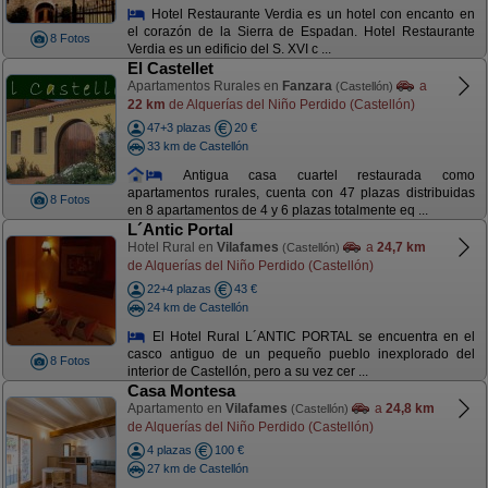
Hotel Restaurante Verdia es un hotel con encanto en
el corazón de la Sierra de Espadan. Hotel Restaurante
8 Fotos
Verdia es un edificio del S. XVI c ...
El Castellet
Apartamentos Rurales en
Fanzara
a
(Castellón)
22 km
de Alquerías del Niño Perdido (Castellón)
47+3 plazas
20 €
33 km de Castellón
Antigua casa cuartel restaurada como
apartamentos rurales, cuenta con 47 plazas distribuidas
8 Fotos
en 8 apartamentos de 4 y 6 plazas totalmente eq ...
L´Antic Portal
Hotel Rural en
Vilafames
a
24,7 km
(Castellón)
de Alquerías del Niño Perdido (Castellón)
22+4 plazas
43 €
24 km de Castellón
El Hotel Rural L´ANTIC PORTAL se encuentra en el
casco antiguo de un pequeño pueblo inexplorado del
8 Fotos
interior de Castellón, pero a su vez cer ...
Casa Montesa
Apartamento en
Vilafames
a
24,8 km
(Castellón)
de Alquerías del Niño Perdido (Castellón)
4 plazas
100 €
27 km de Castellón