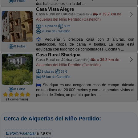
8 Fotos
dos habitaciones, en la del ...
Casa Vista Alegre
Casa Rural en
Caudiel
a
39,2 km
de
(Castellón)
Alquerías del Niño Perdido (Castellón)
3-4 plazas
30 €
70 km de Castellón
Pequeña y preciosa casa con 3 alturas, con
calefacción, ropa de cama y toallas. La casa está
8 Fotos
equipada con todo tipo de comodidades. Cocina y ...
Casa Rural Sharíqua
Casa Rural en
Jérica
a
39,2 km
de
(Castellón)
Alquerías del Niño Perdido (Castellón)
9 plazas
33 €
65 km de Castellón
Sharíqua es una acogedora casa de campo ubicada
8 Fotos
en una finca de 20.000 metros y con estupendas vistas al
pueblo de Jérica, un pueblo que inv ...
(1 comentario)
Cerca de Alquerías del Niño Perdido:
El Port
(Valencia)
a 4,9 km