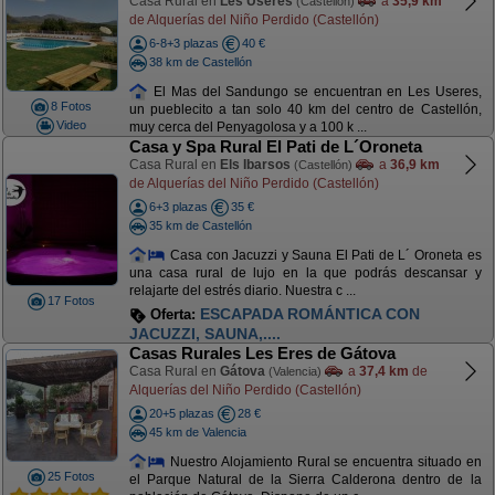
Casa Rural en
Les Useres
a
35,9 km
(Castellón)
de Alquerías del Niño Perdido (Castellón)
6-8+3 plazas
40 €
38 km de Castellón
El Mas del Sandungo se encuentran en Les Useres,
8 Fotos
un pueblecito a tan solo 40 km del centro de Castellón,
Video
muy cerca del Penyagolosa y a 100 k ...
Casa y Spa Rural El Pati de L´Oroneta
Casa Rural en
Els Ibarsos
a
36,9 km
(Castellón)
de Alquerías del Niño Perdido (Castellón)
6+3 plazas
35 €
35 km de Castellón
Casa con Jacuzzi y Sauna El Pati de L´ Oroneta es
una casa rural de lujo en la que podrás descansar y
relajarte del estrés diario. Nuestra c ...
17 Fotos
ESCAPADA ROMÁNTICA CON
Oferta:
JACUZZI, SAUNA,....
Casas Rurales Les Eres de Gátova
Casa Rural en
Gátova
a
37,4 km
de
(Valencia)
Alquerías del Niño Perdido (Castellón)
20+5 plazas
28 €
45 km de Valencia
Nuestro Alojamiento Rural se encuentra situado en
25 Fotos
el Parque Natural de la Sierra Calderona dentro de la