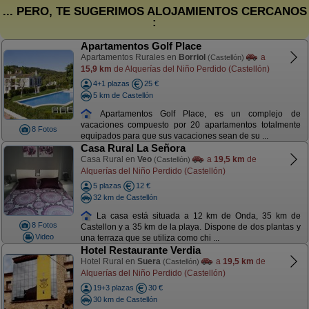
... PERO, TE SUGERIMOS ALOJAMIENTOS CERCANOS
:
Apartamentos Golf Place
Apartamentos Rurales en
Borriol
a
(Castellón)
15,9 km
de Alquerías del Niño Perdido (Castellón)
4+1 plazas
25 €
5 km de Castellón
Apartamentos Golf Place, es un complejo de
vacaciones compuesto por 20 apartamentos totalmente
8 Fotos
equipados para que sus vacaciones sean de su ...
Casa Rural La Señora
Casa Rural en
Veo
a
19,5 km
de
(Castellón)
Alquerías del Niño Perdido (Castellón)
5 plazas
12 €
32 km de Castellón
La casa está situada a 12 km de Onda, 35 km de
8 Fotos
Castellon y a 35 km de la playa. Dispone de dos plantas y
Video
una terraza que se utiliza como chi ...
Hotel Restaurante Verdia
Hotel Rural en
Suera
a
19,5 km
de
(Castellón)
Alquerías del Niño Perdido (Castellón)
19+3 plazas
30 €
30 km de Castellón