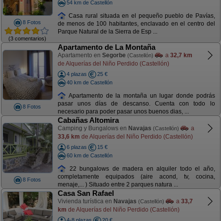
54 km de Castellón
Casa rural situada en el pequeño pueblo de Pavías,
8 Fotos
de menos de 100 habitantes, enclavado en el centro del
Parque Natural de la Sierra de Esp ...
(3 comentarios)
Apartamento de La Montaña
Apartamento en
Segorbe
a
32,7 km
(Castellón)
de Alquerías del Niño Perdido (Castellón)
4 plazas
25 €
40 km de Castellón
Apartamento de la montaña un lugar donde podrás
pasar unos días de descanso. Cuenta con todo lo
8 Fotos
necesario para poder pasar unos buenos dias, ...
Cabañas Altomira
Camping y Bungalows en
Navajas
a
(Castellón)
33,6 km
de Alquerías del Niño Perdido (Castellón)
6 plazas
15 €
60 km de Castellón
22 bungalows de madera en alquiler todo el año,
completamente equipados (aire acond, tv, cocina,
8 Fotos
menaje,... ) Situado entre 2 parques natura ...
Casa San Rafael
Vivienda turística en
Navajas
a
33,7
(Castellón)
km
de Alquerías del Niño Perdido (Castellón)
4-8 plazas
20 €