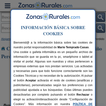
INFORMACIÓN BÁSICA SOBRE
COOKIES
Alojamientos
>
Comunidad Valenciana
>
Castellón
> Alquerías del Niño Perdido
Bienvenid@ a la información básica sobre las cookies de
Casas Rurales cerca de Alquerías del Niño
nuestro portal responsabilidad de
Mario Temprado Casas
.
Una cookie o galleta informática es un pequeño archivo de
Perdido
información que se guarda en tu pc, smartphone o tablet al
visitar el portal. Algunas son nuestras y otras pertenecen a
empresas externas que nos prestan servicios. Las activadas
y necesarias para que todo funcione correctamente son las
Cookies Técnicas y no necesitan de tu autorización. Al pulsar
el botón
Aceptar
activarás el resto de cookies (analíticas y
publicitarias), personalizadas según tus preferencias y con
rs.
 €
publicidad ajustada a tus búsquedas. Estas últimas puedes
Casa Rural Masía Sierra Irta
M
12-26 pers.
30 €
Alcalá de Xivert (Castellón)
desde
desactivarlas por completo pulsando el botón
Rechazar
o
elegir su activación/desactivación desde “Configuración de
Cookies”. Más información en nuestra
POLÍTICA DE
Buscar