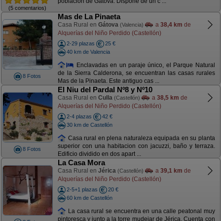
población de Gátova. Dispone de un c ...
(5 comentarios)
Mas de La Pinaeta
Casa Rural en
Gátova
a
38,4 km
de
(Valencia)
Alquerías del Niño Perdido (Castellón)
2-29 plazas
25 €
40 km de Valencia
Enclavadas en un paraje único, el Parque Natural
de la Sierra Calderona, se encuentran las casas rurales
8 Fotos
Mas de la Pinaeta. Este antiguo cas ...
El Niu del Pardal Nº8 y Nº10
Casa Rural en
Culla
a
38,5 km
de
(Castellón)
Alquerías del Niño Perdido (Castellón)
2-4 plazas
42 €
30 km de Castellón
Casa rural en plena naturaleza equipada en su planta
superior con una habitacion con jacuzzi, baño y terraza.
8 Fotos
Edificio dividido en dos apart ...
La Casa Mora
Casa Rural en
Jérica
a
39,1 km
de
(Castellón)
Alquerías del Niño Perdido (Castellón)
2-5+1 plazas
20 €
60 km de Castellón
La casa rural se encuentra en una calle peatonal muy
pintoresca y junto a la torre mudejar de Jérica. Cuenta con