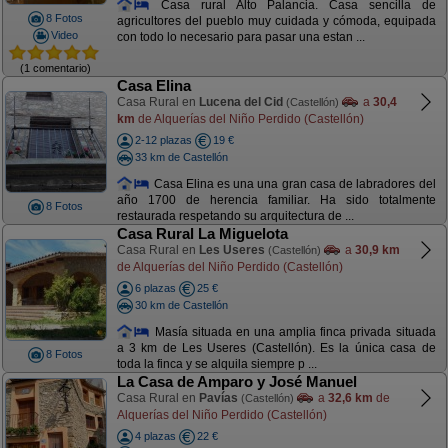
Casa rural Alto Palancia. Casa sencilla de
8 Fotos
agricultores del pueblo muy cuidada y cómoda, equipada
Video
con todo lo necesario para pasar una estan ...
(1 comentario)
Casa Elina
Casa Rural en
Lucena del Cid
a
30,4
(Castellón)
km
de Alquerías del Niño Perdido (Castellón)
2-12 plazas
19 €
33 km de Castellón
Casa Elina es una una gran casa de labradores del
año 1700 de herencia familiar. Ha sido totalmente
8 Fotos
restaurada respetando su arquitectura de ...
Casa Rural La Miguelota
Casa Rural en
Les Useres
a
30,9 km
(Castellón)
de Alquerías del Niño Perdido (Castellón)
6 plazas
25 €
30 km de Castellón
Masía situada en una amplia finca privada situada
a 3 km de Les Useres (Castellón). Es la única casa de
8 Fotos
toda la finca y se alquila siempre p ...
La Casa de Amparo y José Manuel
Casa Rural en
Pavías
a
32,6 km
de
(Castellón)
Alquerías del Niño Perdido (Castellón)
4 plazas
22 €