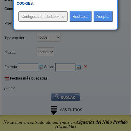
COOKIES
.
Comunidades:
Provincias/Islas:
Tipo alquiler:
Plazas:
X
Entrada:
Salida:
Fechas más buscadas
pueblo:
MÁS FILTROS
No se han encontrado alojamientos en
Alquerías del Niño Perdido
(Castellón)