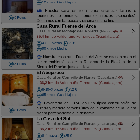
12 km de Guadalajara
Nuestra casa es ideal para estancias largas o
reuniones de empresa (tenemos precios especiales).
8 Fotos
Contamos con barbacoa y piscina en una finc ...
Casa Rural Fuente del Arca
Casa Rural en
Montejo de La Sierra
a
(Madrid)
35,4 km
de Valdenuño Fernandez (Guadalajara)
4-6+1 plazas
25 €
90 km de Madrid
Nuestra casa rural Fuente del Arca se encuentra en el
centro emblemático de la Reserva de la Biosfera de la
8 Fotos
Sierra del Rincón, junto al Haye ...
El Abejaruco
Casa Rural en
Campillo de Ranas
(Guadalajara)
a
36,2 km
de Valdenuño Fernandez (Guadalajara)
8-10+3 plazas
32 €
65 km de Guadalajara
Levantada en 1874, es una típica construcción de
pizarra y madera característica de la comarca de la Tejera
8 Fotos
Negra perteneciente a la denomin ...
La Casa del Sol
Casa Rural en
Campillo de Ranas
(Guadalajara)
a
36,2 km
de Valdenuño Fernandez (Guadalajara)
8+1 plazas
35 €