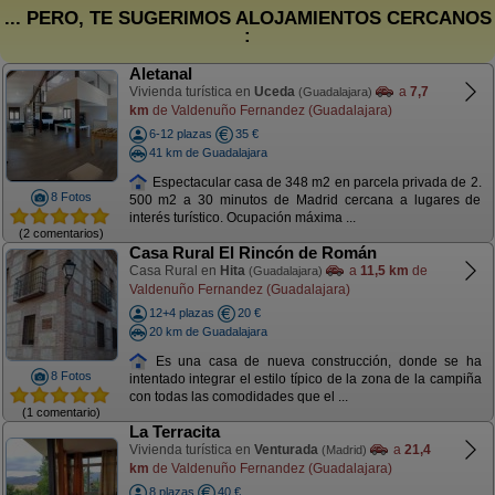
... PERO, TE SUGERIMOS ALOJAMIENTOS CERCANOS
:
Aletanal
Vivienda turística en
Uceda
a
7,7
(Guadalajara)
km
de Valdenuño Fernandez (Guadalajara)
6-12 plazas
35 €
41 km de Guadalajara
Espectacular casa de 348 m2 en parcela privada de 2.
8 Fotos
500 m2 a 30 minutos de Madrid cercana a lugares de
interés turístico. Ocupación máxima ...
(2 comentarios)
Casa Rural El Rincón de Román
Casa Rural en
Hita
a
11,5 km
de
(Guadalajara)
Valdenuño Fernandez (Guadalajara)
12+4 plazas
20 €
20 km de Guadalajara
Es una casa de nueva construcción, donde se ha
8 Fotos
intentado integrar el estilo típico de la zona de la campiña
con todas las comodidades que el ...
(1 comentario)
La Terracita
Vivienda turística en
Venturada
a
21,4
(Madrid)
km
de Valdenuño Fernandez (Guadalajara)
8 plazas
40 €