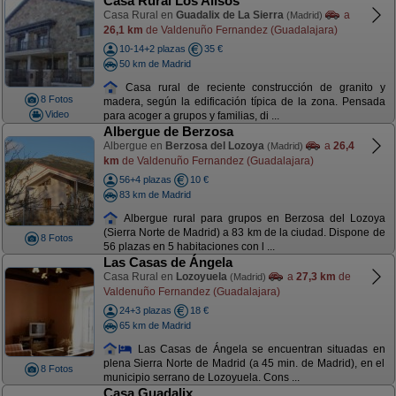
Casa Rural Los Alisos
Casa Rural en
Guadalix de La Sierra
a
(Madrid)
26,1 km
de Valdenuño Fernandez (Guadalajara)
10-14+2 plazas
35 €
50 km de Madrid
Casa rural de reciente construcción de granito y
8 Fotos
madera, según la edificación típica de la zona. Pensada
Video
para acoger a grupos y familias, di ...
Albergue de Berzosa
Albergue en
Berzosa del Lozoya
a
26,4
(Madrid)
km
de Valdenuño Fernandez (Guadalajara)
56+4 plazas
10 €
83 km de Madrid
Albergue rural para grupos en Berzosa del Lozoya
(Sierra Norte de Madrid) a 83 km de la ciudad. Dispone de
8 Fotos
56 plazas en 5 habitaciones con l ...
Las Casas de Ángela
Casa Rural en
Lozoyuela
a
27,3 km
de
(Madrid)
Valdenuño Fernandez (Guadalajara)
24+3 plazas
18 €
65 km de Madrid
Las Casas de Ángela se encuentran situadas en
plena Sierra Norte de Madrid (a 45 min. de Madrid), en el
8 Fotos
municipio serrano de Lozoyuela. Cons ...
Casa Guadalix