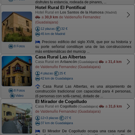
disfrutes tu estancia, rodeada de pinares, ...
Hotel Rural El Pontifical
Hotel Rural en
Los Santos de la Humosa
(Madrid)
a
30,9 km
de Valdenuño Fernandez
(Guadalajara)
12 plazas
32 €
45 km de Madrid
Precioso edificio del siglo XVIII, que por su historia y
8 Fotos
su porte señorial constituye una de las construcciones
más emblemáticas del municip ...
Casa Rural Las Albertas
Casa Rural en
Arbancón
a
31,4 km
(Guadalajara)
de Valdenuño Fernandez (Guadalajara)
4 plazas
25 €
42 km de Guadalajara
Casa Rural Las Albertas, es una alojamiento de
8 Fotos
construcción tradicional con capacidad para 4 personas,
Video
(6 personas con sofá-cama), dotado de ...
El Mirador de Cogolludo
Casa Rural en
Cogolludo
a
31,6 km
(Guadalajara)
de Valdenuño Fernandez (Guadalajara)
12+3 plazas
27 €
37 km de Guadalajara
El Mirador De Cogolludo ocupa una casa rural de