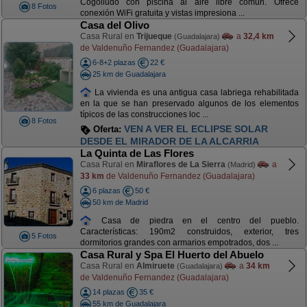
Cogolludo con piscina al aire libre común. Ofrece
8 Fotos
conexión WiFi gratuita y vistas impresiona ...
Casa del Olivo
Casa Rural en
Trijueque
a
32,4 km
(Guadalajara)
de Valdenuño Fernandez (Guadalajara)
6-8+2 plazas
22 €
25 km de Guadalajara
La vivienda es una antigua casa labriega rehabilitada
en la que se han preservado algunos de los elementos
típicos de las construcciones loc ...
8 Fotos
VEN A VER EL ECLIPSE SOLAR
Oferta:
DESDE EL MIRADOR DE LA ALCARRIA
La Quinta de Las Flores
Casa Rural en
Miraflores de La Sierra
a
(Madrid)
33 km
de Valdenuño Fernandez (Guadalajara)
6 plazas
50 €
50 km de Madrid
Casa de piedra en el centro del pueblo.
Características: 190m2 construidos, exterior, tres
5 Fotos
dormitorios grandes con armarios empotrados, dos ...
Casa Rural y Spa El Huerto del Abuelo
Casa Rural en
Almiruete
a
34 km
(Guadalajara)
de Valdenuño Fernandez (Guadalajara)
14 plazas
35 €
55 km de Guadalajara