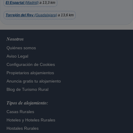
El Espartal
(Madrid)
a 13,3 km
Torrejón del Rey
(Guadalajara)
a 13,6 km
Nosotros
Quiénes somos
Aviso Legal
Configuración de Cookies
Propietarios alojamientos
Anuncia gratis tu alojamiento
Blog de Turismo Rural
Tipos de alojamiento:
Casas Rurales
Hoteles
y
Hoteles Rurales
Hostales Rurales