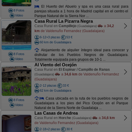
El Huerto del Abuelo y spa es una casa rural para
8 Fotos
parejas situada a 1 hora de Madrid capital en el centro el
Video
Parque Natural de la Sierra Nor ...
Casa Rural La Pizarra Negra
Casa Rural en
Campillejo
a
34,2
(Guadalajara)
km
de Valdenuño Fernandez (Guadalajara)
6-12+3 plazas
53 €
60 km de Guadalajara
Alojamiento de alquiler íntegro ideal para conocer y
8 Fotos
disfrutar de los Pueblos Negros de Guadalajara.
Video
Totalmente equipada para grupos de 10-1 ...
Al Viento del Ocejón
Casa Rural en
El Espinar / Campillo de Ranas
a
34,6 km
de Valdenuño Fernandez
(Guadalajara)
(Guadalajara)
2-12 plazas
33 €
62 km de Guadalajara
Casa ubicada en la ruta de los pueblos negros de
8 Fotos
Guadalajara a los pies del Pico Ocejón en el Parque
Video
Natural de la Sierra Norte de Guadalaja ...
Las Casas de Andrea
Casa Rural en
Horche
a
34,6 km
(Guadalajara)
de Valdenuño Fernandez (Guadalajara)
2-18+2 plazas
30 €