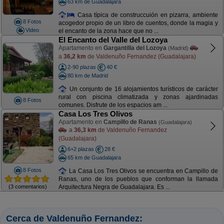
63 km de Guadalajara
Casa típica de construccuión en pizarra, ambiente
8 Fotos
acogedor propio de un libro de cuentos, donde la magia y
Video
el encanto de la zona hace que no ...
El Encanto del Valle del Lozoya
Apartamento en
Gargantilla del Lozoya
(Madrid)
a
36,2 km
de Valdenuño Fernandez (Guadalajara)
2-90 plazas
40 €
80 km de Madrid
Un conjunto de 16 alojamientos turísticos de carácter
rural con piscina climatizada y zonas ajardinadas
8 Fotos
comunes. Disfrute de los espacios am ...
Casa Los Tres Olivos
Apartamento en
Campillo de Ranas
(Guadalajara)
a
36,3 km
de Valdenuño Fernandez
(Guadalajara)
6+2 plazas
28 €
65 km de Guadalajara
8 Fotos
La Casa Los Tres Olivos se encuentra en Campillo de
Ranas, uno de los pueblos que conforman la llamada
(3 comentarios)
Arquitectura Negra de Guadalajara. Es ...
Cerca de Valdenuño Fernandez: