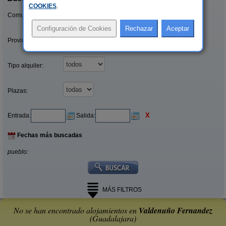
COOKIES
.
Comunidades:
Provincias/Islas:
Tipo alquiler:
Plazas:
X
Entrada:
Salida:
Fechas más buscadas
pueblo:
MÁS FILTROS
No se han encontrado alojamientos en
Valdenuño Fernandez
(Guadalajara)