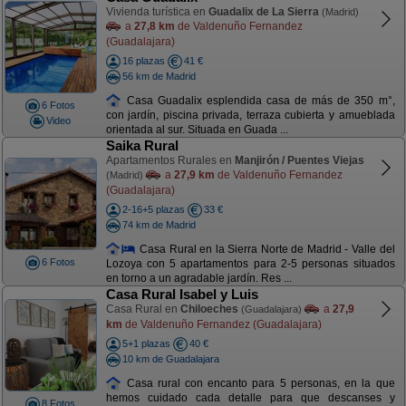
Vivienda turística en
Guadalix de La Sierra
(Madrid)
a
27,8 km
de Valdenuño Fernandez
(Guadalajara)
16 plazas
41 €
56 km de Madrid
Casa Guadalix esplendida casa de más de 350 m°,
6 Fotos
con jardín, piscina privada, terraza cubierta y amueblada
Video
orientada al sur. Situada en Guada ...
Saika Rural
Apartamentos Rurales en
Manjirón / Puentes Viejas
a
27,9 km
de Valdenuño Fernandez
(Madrid)
(Guadalajara)
2-16+5 plazas
33 €
74 km de Madrid
Casa Rural en la Sierra Norte de Madrid - Valle del
6 Fotos
Lozoya con 5 apartamentos para 2-5 personas situados
en torno a un agradable jardín. Res ...
Casa Rural Isabel y Luis
Casa Rural en
Chiloeches
a
27,9
(Guadalajara)
km
de Valdenuño Fernandez (Guadalajara)
5+1 plazas
40 €
10 km de Guadalajara
Casa rural con encanto para 5 personas, en la que
hemos cuidado cada detalle para que descanses y
8 Fotos