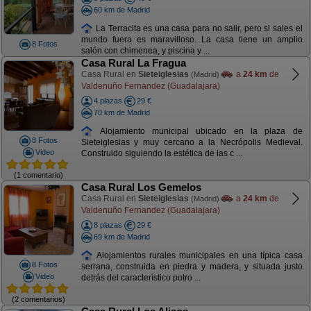
60 km de Madrid
La Terracita es una casa para no salir, pero si sales el
mundo fuera es maravilloso. La casa tiene un amplio
8 Fotos
salón con chimenea, y piscina y ...
Casa Rural La Fragua
Casa Rural en
Sieteiglesias
a
24 km
de
(Madrid)
Valdenuño Fernandez (Guadalajara)
4 plazas
29 €
70 km de Madrid
Alojamiento municipal ubicado en la plaza de
8 Fotos
Sieteiglesias y muy cercano a la Necrópolis Medieval.
Video
Construido siguiendo la estética de las c ...
(1 comentario)
Casa Rural Los Gemelos
Casa Rural en
Sieteiglesias
a
24 km
de
(Madrid)
Valdenuño Fernandez (Guadalajara)
8 plazas
29 €
69 km de Madrid
Alojamientos rurales municipales en una típica casa
8 Fotos
serrana, construida en piedra y madera, y situada justo
Video
detrás del característico potro ...
(2 comentarios)