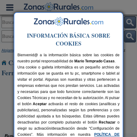
INFORMACIÓN BÁSICA SOBRE
COOKIES
Alojamientos
>
Castilla-La Mancha
>
Guadalajara
> Valdenuño Fernandez
Bienvenid@ a la información básica sobre las cookies de
Casas Rurales cerca de Valdenuño
nuestro portal responsabilidad de
Mario Temprado Casas
.
Una cookie o galleta informática es un pequeño archivo de
Fernandez
información que se guarda en tu pc, smartphone o tablet al
visitar el portal. Algunas son nuestras y otras pertenecen a
empresas externas que nos prestan servicios. Las activadas
y necesarias para que todo funcione correctamente son las
Cookies Técnicas y no necesitan de tu autorización. Al pulsar
el botón
Aceptar
activarás el resto de cookies (analíticas y
publicitarias), personalizadas según tus preferencias y con
publicidad ajustada a tus búsquedas. Estas últimas puedes
Albergue Rural El Autillo
rs.
6-160+5 pers.
 €
17 €
Orea (Guadalajara)
desde
desactivarlas por completo pulsando el botón
Rechazar
o
elegir su activación/desactivación desde “Configuración de
Cookies”. Más información en nuestra
POLÍTICA DE
Buscar