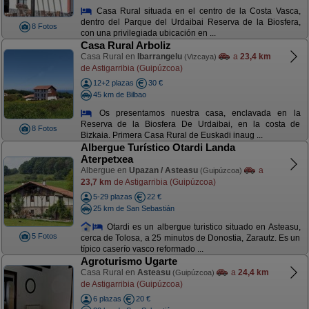
Casa Rural situada en el centro de la Costa Vasca,
dentro del Parque del Urdaibai Reserva de la Biosfera,
8 Fotos
con una privilegiada ubicación en ...
Casa Rural Arboliz
Casa Rural en
Ibarrangelu
a
23,4 km
(Vizcaya)
de Astigarribia (Guipúzcoa)
12+2 plazas
30 €
45 km de Bilbao
Os presentamos nuestra casa, enclavada en la
Reserva de la Biosfera De Urdaibai, en la costa de
8 Fotos
Bizkaia. Primera Casa Rural de Euskadi inaug ...
Albergue Turístico Otardi Landa
Aterpetxea
Albergue en
Upazan / Asteasu
a
(Guipúzcoa)
23,7 km
de Astigarribia (Guipúzcoa)
5-29 plazas
22 €
25 km de San Sebastián
Otardi es un albergue turistico situado en Asteasu,
5 Fotos
cerca de Tolosa, a 25 minutos de Donostia, Zarautz. Es un
típico caserío vasco reformado ...
Agroturismo Ugarte
Casa Rural en
Asteasu
a
24,4 km
(Guipúzcoa)
de Astigarribia (Guipúzcoa)
6 plazas
20 €