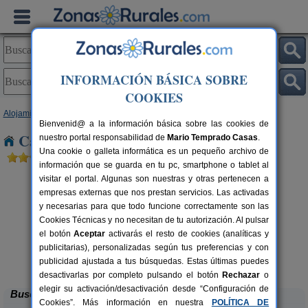
INFORMACIÓN BÁSICA SOBRE
COOKIES
Alojamientos
>
País Vasco
>
Guipúzcoa
> Astigarribia
Bienvenid@ a la información básica sobre las cookies de
Casas Rurales cerca de Astigarribia
nuestro portal responsabilidad de
Mario Temprado Casas
.
Una cookie o galleta informática es un pequeño archivo de
información que se guarda en tu pc, smartphone o tablet al
visitar el portal. Algunas son nuestras y otras pertenecen a
empresas externas que nos prestan servicios. Las activadas
y necesarias para que todo funcione correctamente son las
Cookies Técnicas y no necesitan de tu autorización. Al pulsar
el botón
Aceptar
activarás el resto de cookies (analíticas y
publicitarias), personalizadas según tus preferencias y con
Hotel Rural Gurutzeberri
rs.
60 pers.
 €
23 €
publicidad ajustada a tus búsquedas. Estas últimas puedes
Oiartzun (Guipúzcoa)
desde
desactivarlas por completo pulsando el botón
Rechazar
o
elegir su activación/desactivación desde “Configuración de
Buscar
Cookies”. Más información en nuestra
POLÍTICA DE