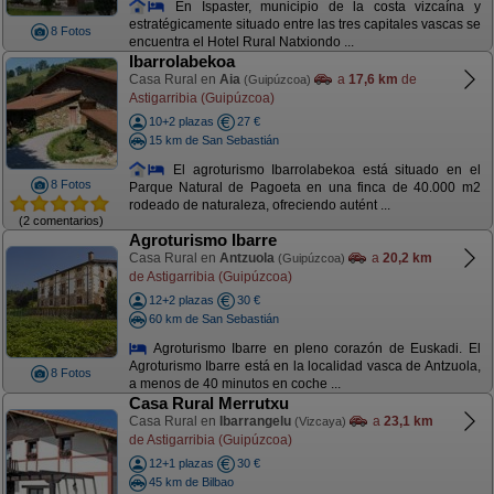
En Ispaster, municipio de la costa vizcaína y
estratégicamente situado entre las tres capitales vascas se
8 Fotos
encuentra el Hotel Rural Natxiondo ...
Ibarrolabekoa
Casa Rural en
Aia
a
17,6 km
de
(Guipúzcoa)
Astigarribia (Guipúzcoa)
10+2 plazas
27 €
15 km de San Sebastián
El agroturismo Ibarrolabekoa está situado en el
8 Fotos
Parque Natural de Pagoeta en una finca de 40.000 m2
rodeado de naturaleza, ofreciendo autént ...
(2 comentarios)
Agroturismo Ibarre
Casa Rural en
Antzuola
a
20,2 km
(Guipúzcoa)
de Astigarribia (Guipúzcoa)
12+2 plazas
30 €
60 km de San Sebastián
Agroturismo Ibarre en pleno corazón de Euskadi. El
Agroturismo Ibarre está en la localidad vasca de Antzuola,
8 Fotos
a menos de 40 minutos en coche ...
Casa Rural Merrutxu
Casa Rural en
Ibarrangelu
a
23,1 km
(Vizcaya)
de Astigarribia (Guipúzcoa)
12+1 plazas
30 €
45 km de Bilbao