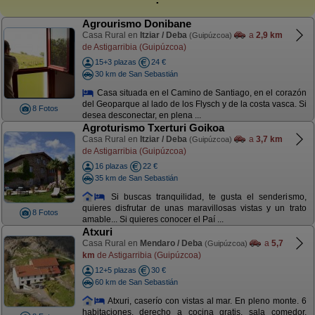
Agrourismo Donibane
Casa Rural en
Itziar / Deba
a
2,9 km
(Guipúzcoa)
de Astigarribia (Guipúzcoa)
15+3 plazas
24 €
30 km de San Sebastián
Casa situada en el Camino de Santiago, en el corazón
del Geoparque al lado de los Flysch y de la costa vasca. Si
8 Fotos
desea desconectar, en plena ...
Agroturismo Txerturi Goikoa
Casa Rural en
Itziar / Deba
a
3,7 km
(Guipúzcoa)
de Astigarribia (Guipúzcoa)
16 plazas
22 €
35 km de San Sebastián
Si buscas tranquilidad, te gusta el senderismo,
quieres disfrutar de unas maravillosas vistas y un trato
8 Fotos
amable... Si quieres conocer el Paí ...
Atxuri
Casa Rural en
Mendaro / Deba
a
5,7
(Guipúzcoa)
km
de Astigarribia (Guipúzcoa)
12+5 plazas
30 €
60 km de San Sebastián
Atxuri, caserío con vistas al mar. En pleno monte. 6
habitaciones, derecho a cocina gratis, sala comedor,