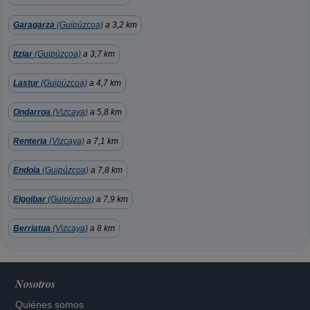
Garagarza
(Guipúzcoa)
a 3,2 km
Itziar
(Guipúzcoa)
a 3,7 km
Lastur
(Guipúzcoa)
a 4,7 km
Ondarroa
(Vizcaya)
a 5,8 km
Renteria
(Vizcaya)
a 7,1 km
Endoia
(Guipúzcoa)
a 7,8 km
Elgoibar
(Guipúzcoa)
a 7,9 km
Berriatua
(Vizcaya)
a 8 km
Nosotros
Quiénes somos