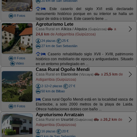
20 km de San Sebastián
Este caserío del siglo XVI está declarado
monumento histórico porque en su interior se halla un
8 Fotos
lagar de sidra o tolare. Este caserío tiene ...
Agroturismo Lete
Casa Rural en
Alkiza / Alquiza
a
(Guipúzcoa)
24,6 km
de Astigarribia (Guipúzcoa)
24 plazas
25 €
27 km de San Sebastián
Caserio rehabilitado siglo XVII - XVIII, patrimonio
8 Fotos
histórico con mobiliario de epoca y antiguedades. Situado
Video
en un entorno privilegiado en ...
Casa Rural Ogoño Mendi
Casa Rural en
Elantxobe
a
25,5 km
de
(Vizcaya)
Astigarribia (Guipúzcoa)
2-12+2 plazas
27 €
50 km de Bilbao
Casa rural Ogoño Mendi está en la localidad vasca de
Elantxobe, a solo 2000 metros de la playa de Laida.
8 Fotos
Ofrece habitaciones dobles con baño ...
Agroturismo Arratzain
Casa Rural en
Usurbil
a
26,2 km
de
(Guipúzcoa)
Astigarribia (Guipúzcoa)
16 plazas
20 €
5 km de San Sebastián