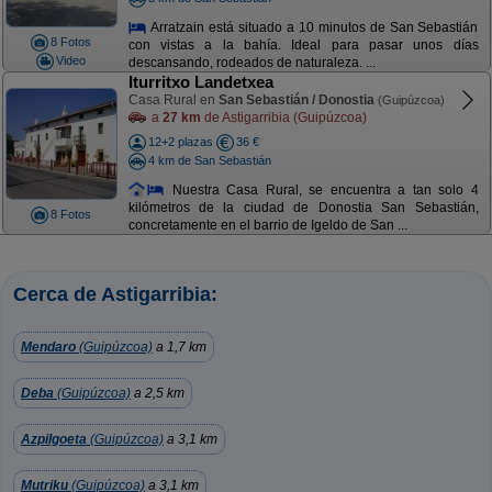
Arratzain está situado a 10 minutos de San Sebastián
8 Fotos
con vistas a la bahía. Ideal para pasar unos días
Video
descansando, rodeados de naturaleza. ...
Iturritxo Landetxea
Casa Rural en
San Sebastián / Donostia
(Guipúzcoa)
a
27 km
de Astigarribia (Guipúzcoa)
12+2 plazas
36 €
4 km de San Sebastián
Nuestra Casa Rural, se encuentra a tan solo 4
kilómetros de la ciudad de Donostia San Sebastián,
8 Fotos
concretamente en el barrio de Igeldo de San ...
Cerca de Astigarribia:
Mendaro
(Guipúzcoa)
a 1,7 km
Deba
(Guipúzcoa)
a 2,5 km
Azpilgoeta
(Guipúzcoa)
a 3,1 km
Mutriku
(Guipúzcoa)
a 3,1 km