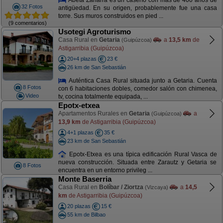
32 Fotos
antigüedad. En su origen, probablemente fue una casa
torre. Sus muros construidos en pied ...
(9 comentarios)
Usotegi Agroturismo
Casa Rural en
Getaria
a
13,5 km
de
(Guipúzcoa)
Astigarribia (Guipúzcoa)
20+4 plazas
23 €
26 km de San Sebastián
Auténtica Casa Rural situada junto a Getaria. Cuenta
8 Fotos
con 6 habitaciones dobles, comedor salón con chimenea,
Video
tv, cocina totalmente equipada, ...
Epotx-etxea
Apartamentos Rurales en
Getaria
a
(Guipúzcoa)
13,9 km
de Astigarribia (Guipúzcoa)
4+1 plazas
35 €
23 km de San Sebastián
Epotx-Etxea es una típica edificación Rural Vasca de
nueva construcción. Situada entre Zarautz y Getaria se
8 Fotos
encuentra en un entorno privileg ...
Monte Baserria
Casa Rural en
Bolíbar / Ziortza
a
14,5
(Vizcaya)
km
de Astigarribia (Guipúzcoa)
20 plazas
15 €
55 km de Bilbao