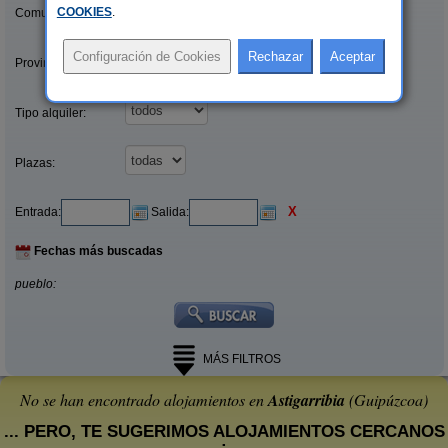
COOKIES
.
Comunidades:
Provincias/Islas:
Tipo alquiler:
Plazas:
X
Entrada:
Salida:
Fechas más buscadas
pueblo:
MÁS FILTROS
No se han encontrado alojamientos en
Astigarribia
(Guipúzcoa)
... PERO, TE SUGERIMOS ALOJAMIENTOS CERCANOS
: