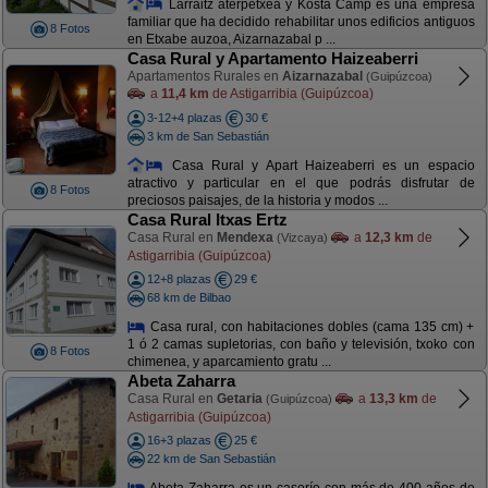
Larraitz aterpetxea y Kosta Camp es una empresa
familiar que ha decidido rehabilitar unos edificios antiguos
8 Fotos
en Etxabe auzoa, Aizarnazabal p ...
Casa Rural y Apartamento Haizeaberri
Apartamentos Rurales en
Aizarnazabal
(Guipúzcoa)
a
11,4 km
de Astigarribia (Guipúzcoa)
3-12+4 plazas
30 €
3 km de San Sebastián
Casa Rural y Apart Haizeaberri es un espacio
atractivo y particular en el que podrás disfrutar de
8 Fotos
preciosos paisajes, de la historia y modos ...
Casa Rural Itxas Ertz
Casa Rural en
Mendexa
a
12,3 km
de
(Vizcaya)
Astigarribia (Guipúzcoa)
12+8 plazas
29 €
68 km de Bilbao
Casa rural, con habitaciones dobles (cama 135 cm) +
1 ó 2 camas supletorias, con baño y televisión, txoko con
8 Fotos
chimenea, y aparcamiento gratu ...
Abeta Zaharra
Casa Rural en
Getaria
a
13,3 km
de
(Guipúzcoa)
Astigarribia (Guipúzcoa)
16+3 plazas
25 €
22 km de San Sebastián
Abeta Zaharra es un caserío con más de 400 años de