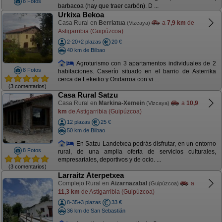
8 Fotos
barbacoa (hay que traer carbón). D ...
Urkixa Bekoa
Casa Rural en
Berriatua
a
7,9 km
de
(Vizcaya)
Astigarribia (Guipúzcoa)
2-20+2 plazas
20 €
40 km de Bilbao
Agroturismo con 3 apartamentos individuales de 2
8 Fotos
habitaciones. Caserío situado en el barrio de Asterrika
cerca de Lekeitio y Ondarroa con vi ...
(3 comentarios)
Casa Rural Satzu
Casa Rural en
Markina-Xemein
a
10,9
(Vizcaya)
km
de Astigarribia (Guipúzcoa)
12 plazas
25 €
50 km de Bilbao
En Satzu Landetxea podrás disfrutar, en un entorno
8 Fotos
rural, de una amplia oferta de servicios culturales,
empresariales, deportivos y de ocio. ...
(3 comentarios)
Larraitz Aterpetxea
Complejo Rural en
Aizarnazabal
a
(Guipúzcoa)
11,3 km
de Astigarribia (Guipúzcoa)
8-35+3 plazas
33 €
36 km de San Sebastián