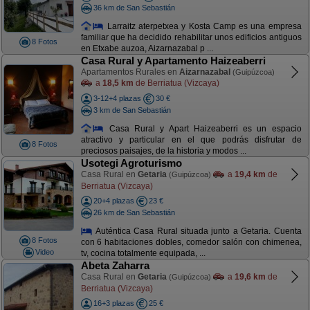
36 km de San Sebastián
Larraitz aterpetxea y Kosta Camp es una empresa
familiar que ha decidido rehabilitar unos edificios antiguos
8 Fotos
en Etxabe auzoa, Aizarnazabal p ...
Casa Rural y Apartamento Haizeaberri
Apartamentos Rurales en
Aizarnazabal
(Guipúzcoa)
a
18,5 km
de Berriatua (Vizcaya)
3-12+4 plazas
30 €
3 km de San Sebastián
Casa Rural y Apart Haizeaberri es un espacio
atractivo y particular en el que podrás disfrutar de
8 Fotos
preciosos paisajes, de la historia y modos ...
Usotegi Agroturismo
Casa Rural en
Getaria
a
19,4 km
de
(Guipúzcoa)
Berriatua (Vizcaya)
20+4 plazas
23 €
26 km de San Sebastián
Auténtica Casa Rural situada junto a Getaria. Cuenta
8 Fotos
con 6 habitaciones dobles, comedor salón con chimenea,
Video
tv, cocina totalmente equipada, ...
Abeta Zaharra
Casa Rural en
Getaria
a
19,6 km
de
(Guipúzcoa)
Berriatua (Vizcaya)
16+3 plazas
25 €