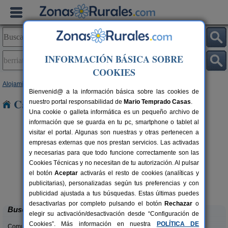
INFORMACIÓN BÁSICA SOBRE
COOKIES
Alojamientos
>
País Vasco
>
Vizcaya
> Berriatua
Bienvenid@ a la información básica sobre las cookies de
Casas Rurales en Berriatua
nuestro portal responsabilidad de
Mario Temprado Casas
.
Una cookie o galleta informática es un pequeño archivo de
información que se guarda en tu pc, smartphone o tablet al
visitar el portal. Algunas son nuestras y otras pertenecen a
empresas externas que nos prestan servicios. Las activadas
y necesarias para que todo funcione correctamente son las
Cookies Técnicas y no necesitan de tu autorización. Al pulsar
el botón
Aceptar
activarás el resto de cookies (analíticas y
Bungalows Portuondo
rs.
7 pers.
publicitarias), personalizadas según tus preferencias y con
 €
25 €
Mundaka (Vizcaya)
desde
publicidad ajustada a tus búsquedas. Estas últimas puedes
desactivarlas por completo pulsando el botón
Rechazar
o
Buscar
elegir su activación/desactivación desde “Configuración de
Cookies”. Más información en nuestra
POLÍTICA DE
Comunidades: