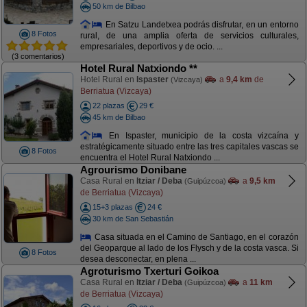
50 km de Bilbao
En Satzu Landetxea podrás disfrutar, en un entorno
8 Fotos
rural, de una amplia oferta de servicios culturales,
empresariales, deportivos y de ocio. ...
(3 comentarios)
Hotel Rural Natxiondo **
Hotel Rural en
Ispaster
a
9,4 km
de
(Vizcaya)
Berriatua (Vizcaya)
22 plazas
29 €
45 km de Bilbao
En Ispaster, municipio de la costa vizcaína y
estratégicamente situado entre las tres capitales vascas se
8 Fotos
encuentra el Hotel Rural Natxiondo ...
Agrourismo Donibane
Casa Rural en
Itziar / Deba
a
9,5 km
(Guipúzcoa)
de Berriatua (Vizcaya)
15+3 plazas
24 €
30 km de San Sebastián
Casa situada en el Camino de Santiago, en el corazón
del Geoparque al lado de los Flysch y de la costa vasca. Si
8 Fotos
desea desconectar, en plena ...
Agroturismo Txerturi Goikoa
Casa Rural en
Itziar / Deba
a
11 km
(Guipúzcoa)
de Berriatua (Vizcaya)