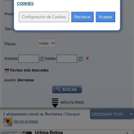
COOKIES
.
Provincias/Islas:
Tipo alquiler:
Plazas:
X
Entrada:
Salida:
Fechas más buscadas
pueblo:
Berriatua
MÁS FILTROS
1 alojamiento rural en Berriatua (Vizcaya)
Ver en el mapa
Urkixa Bekoa