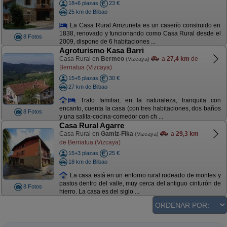
18+6 plazas
23 €
25 km de Bilbao
La Casa Rural Arrizurieta es un caserío construido en
1838, renovado y funcionando como Casa Rural desde el
8 Fotos
2009, dispone de 6 habitaciones ...
Agroturismo Kasa Barri
Casa Rural en
Bermeo
a
27,4 km
de
(Vizcaya)
Berriatua (Vizcaya)
15+5 plazas
30 €
27 km de Bilbao
Trato familiar, en la naturaleza, tranquila con
encanto, cuenta la casa (con tres habitaciones, dos baños
8 Fotos
y una salita-cocina-comedor con ch ...
Casa Rural Agarre
Casa Rural en
Gamiz-Fika
a
29,3 km
(Vizcaya)
de Berriatua (Vizcaya)
15+3 plazas
25 €
18 km de Bilbao
La casa está en un entorno rural rodeado de montes y
pastos dentro del valle, muy cerca del antiguo cinturón de
8 Fotos
hierro. La casa es del siglo ...