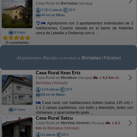
Casa Rural en
Berriatua
(Vizcaya)
2-20+2 plazas
20 €
40 km de Bilbao
Agroturismo con 3 apartamentos individuales de 2
habitaciones. Caserío situado en el barrio de Asterrika
8 Fotos
cerca de Lekeitio y Ondarroa con vi ...
(3 comentarios)
Alojamientos Rurales cercanos a
Berriatua (Vizcaya)
Casa Rural Itxas Ertz
Casa Rural en
Mendexa
a
4,4 km
de
(Vizcaya)
Berriatua (Vizcaya)
12+8 plazas
29 €
68 km de Bilbao
Casa rural, con habitaciones dobles (cama 135 cm) +
1 ó 2 camas supletorias, con baño y televisión, txoko con
8 Fotos
chimenea, y aparcamiento gratu ...
Casa Rural Satzu
Casa Rural en
Markina-Xemein
a
6,1
(Vizcaya)
km
de Berriatua (Vizcaya)
12 plazas
25 €