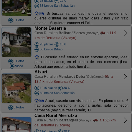
16 plazas
22 €
35 km de San Sebastián
Si buscas tranquilidad, te gusta el senderismo,
quieres disfrutar de unas maravillosas vistas y un trato
8 Fotos
amable... Si quieres conocer el Paí ...
Monte Baserria
Casa Rural en
Bolíbar / Ziortza
a
11,9
(Vizcaya)
km
de Berriatua (Vizcaya)
20 plazas
15 €
55 km de Bilbao
El caserío está situado en un entorno apacible, ideal
8 Fotos
para el descanso, en el centro de una comarca (Lea-
Video
Artibai) que posibilita todo tipo d ...
Atxuri
Casa Rural en
Mendaro / Deba
a
(Guipúzcoa)
13,4 km
de Berriatua (Vizcaya)
12+5 plazas
30 €
60 km de San Sebastián
Atxuri, caserío con vistas al mar. En pleno monte. 6
habitaciones, derecho a cocina gratis, sala comedor,
8 Fotos
barbacoa (hay que traer carbón). D ...
Casa Rural Merrutxu
Casa Rural en
Ibarrangelu
a
15,5 km
(Vizcaya)
de Berriatua (Vizcaya)
12+1 plazas
30 €