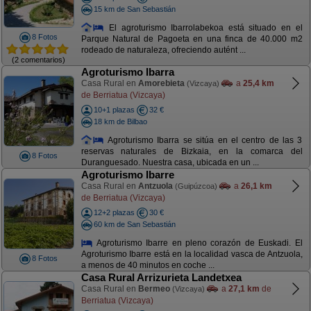
15 km de San Sebastián
El agroturismo Ibarrolabekoa está situado en el
8 Fotos
Parque Natural de Pagoeta en una finca de 40.000 m2
rodeado de naturaleza, ofreciendo autént ...
(2 comentarios)
Agroturismo Ibarra
Casa Rural en
Amorebieta
a
25,4 km
(Vizcaya)
de Berriatua (Vizcaya)
10+1 plazas
32 €
18 km de Bilbao
Agroturismo Ibarra se sitúa en el centro de las 3
reservas naturales de Bizkaia, en la comarca del
8 Fotos
Duranguesado. Nuestra casa, ubicada en un ...
Agroturismo Ibarre
Casa Rural en
Antzuola
a
26,1 km
(Guipúzcoa)
de Berriatua (Vizcaya)
12+2 plazas
30 €
60 km de San Sebastián
Agroturismo Ibarre en pleno corazón de Euskadi. El
Agroturismo Ibarre está en la localidad vasca de Antzuola,
8 Fotos
a menos de 40 minutos en coche ...
Casa Rural Arrizurieta Landetxea
Casa Rural en
Bermeo
a
27,1 km
de
(Vizcaya)
Berriatua (Vizcaya)