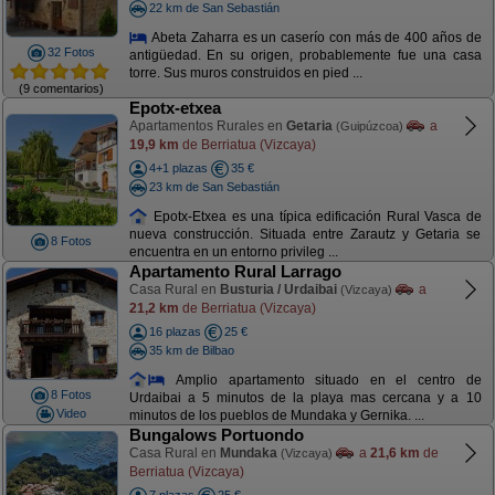
22 km de San Sebastián
Abeta Zaharra es un caserío con más de 400 años de
32 Fotos
antigüedad. En su origen, probablemente fue una casa
torre. Sus muros construidos en pied ...
(9 comentarios)
Epotx-etxea
Apartamentos Rurales en
Getaria
a
(Guipúzcoa)
19,9 km
de Berriatua (Vizcaya)
4+1 plazas
35 €
23 km de San Sebastián
Epotx-Etxea es una típica edificación Rural Vasca de
nueva construcción. Situada entre Zarautz y Getaria se
8 Fotos
encuentra en un entorno privileg ...
Apartamento Rural Larrago
Casa Rural en
Busturia / Urdaibai
a
(Vizcaya)
21,2 km
de Berriatua (Vizcaya)
16 plazas
25 €
35 km de Bilbao
Amplio apartamento situado en el centro de
8 Fotos
Urdaibai a 5 minutos de la playa mas cercana y a 10
Video
minutos de los pueblos de Mundaka y Gernika. ...
Bungalows Portuondo
Casa Rural en
Mundaka
a
21,6 km
de
(Vizcaya)
Berriatua (Vizcaya)