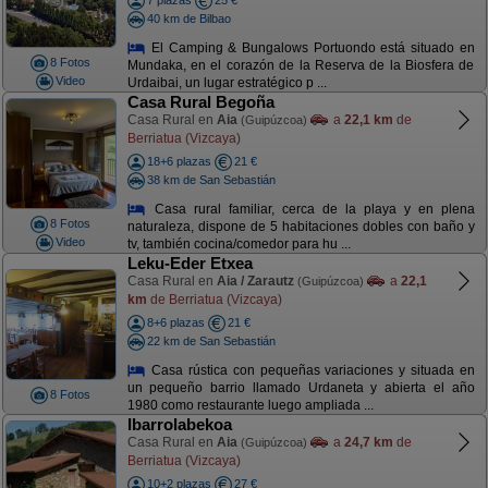
7 plazas
25 €
40 km de Bilbao
El Camping & Bungalows Portuondo está situado en
8 Fotos
Mundaka, en el corazón de la Reserva de la Biosfera de
Video
Urdaibai, un lugar estratégico p ...
Casa Rural Begoña
Casa Rural en
Aia
a
22,1 km
de
(Guipúzcoa)
Berriatua (Vizcaya)
18+6 plazas
21 €
38 km de San Sebastián
Casa rural familiar, cerca de la playa y en plena
8 Fotos
naturaleza, dispone de 5 habitaciones dobles con baño y
Video
tv, también cocina/comedor para hu ...
Leku-Eder Etxea
Casa Rural en
Aia / Zarautz
a
22,1
(Guipúzcoa)
km
de Berriatua (Vizcaya)
8+6 plazas
21 €
22 km de San Sebastián
Casa rústica con pequeñas variaciones y situada en
un pequeño barrio llamado Urdaneta y abierta el año
8 Fotos
1980 como restaurante luego ampliada ...
Ibarrolabekoa
Casa Rural en
Aia
a
24,7 km
de
(Guipúzcoa)
Berriatua (Vizcaya)
10+2 plazas
27 €