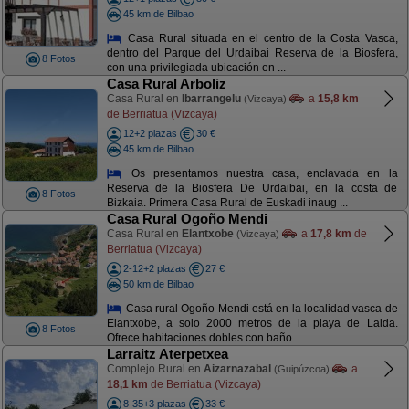
45 km de Bilbao
Casa Rural situada en el centro de la Costa Vasca,
dentro del Parque del Urdaibai Reserva de la Biosfera,
8 Fotos
con una privilegiada ubicación en ...
Casa Rural Arboliz
Casa Rural en
Ibarrangelu
a
15,8 km
(Vizcaya)
de Berriatua (Vizcaya)
12+2 plazas
30 €
45 km de Bilbao
Os presentamos nuestra casa, enclavada en la
Reserva de la Biosfera De Urdaibai, en la costa de
8 Fotos
Bizkaia. Primera Casa Rural de Euskadi inaug ...
Casa Rural Ogoño Mendi
Casa Rural en
Elantxobe
a
17,8 km
de
(Vizcaya)
Berriatua (Vizcaya)
2-12+2 plazas
27 €
50 km de Bilbao
Casa rural Ogoño Mendi está en la localidad vasca de
Elantxobe, a solo 2000 metros de la playa de Laida.
8 Fotos
Ofrece habitaciones dobles con baño ...
Larraitz Aterpetxea
Complejo Rural en
Aizarnazabal
a
(Guipúzcoa)
18,1 km
de Berriatua (Vizcaya)
8-35+3 plazas
33 €