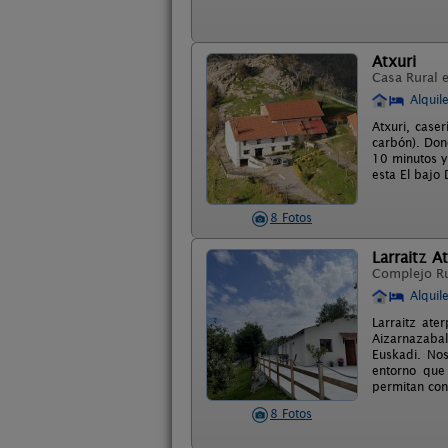
Atxuri
Casa Rural 
Alquil
Atxuri, case
carbón). Dono
10 minutos y
esta El bajo
8 Fotos
Larraitz A
Complejo R
Alquil
Larraitz ate
Aizarnazabal
Euskadi. Nos
entorno que
permitan con
8 Fotos