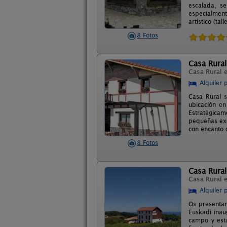
escalada, s
especialmente
artístico (tal
8 Fotos
Casa Rura
Casa Rural 
Alquiler 
Casa Rural s
ubicación en
Estratégica
pequeñas exc
con encanto 
8 Fotos
Casa Rural
Casa Rural 
Alquiler 
Os presentam
Euskadi inau
campo y está