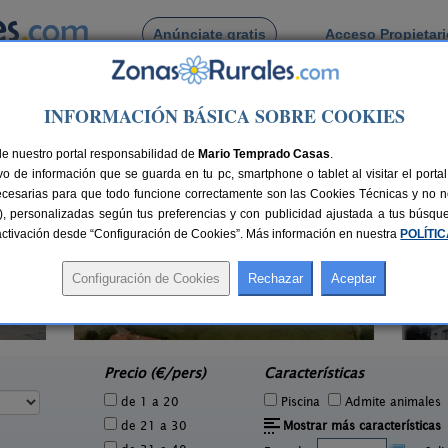
Anúnciate gratis
Acceso Propietar
Busca por pueblo
INFORMACIÓN BÁSICA SOBRE COOKIES
ta
de Iturreta
de nuestro portal responsabilidad de
Mario Temprado Casas
.
o de información que se guarda en tu pc, smartphone o tablet al visitar el port
ecesarias para que todo funcione correctamente son las Cookies Técnicas y no ne
rias), personalizadas según tus preferencias y con publicidad ajustada a tus búsq
sactivación desde “Configuración de Cookies”. Más información en nuestra
POLÍTI
Casa Rural Itxas Ertz
4 pers.
12+8 pers.
40 €
29 €
Mendexa (Vizcaya)
e
desde
Precio (€/pers)
Características
de 1 a 20
Piscina
Admite animales
de 21 a 30
Mostrar más características