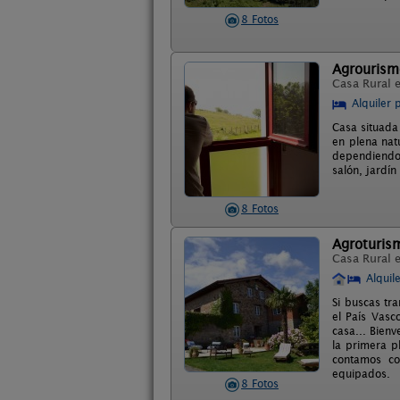
8 Fotos
Agrourism
Casa Rural 
Alquiler 
Casa situada
en plena nat
dependiendo 
salón, jardín
8 Fotos
Agroturis
Casa Rural 
Alquil
Si buscas tra
el País Vasc
casa... Bien
la primera p
contamos co
equipados.
8 Fotos