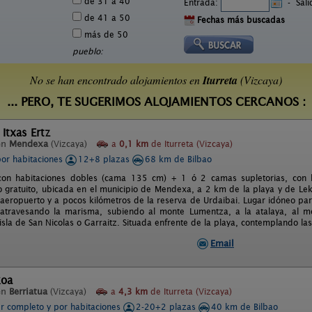
de 31 a 40
Entrada:
-
Sal
de 41 a 50
Fechas más buscadas
más de 50
pueblo:
No se han encontrado alojamientos en
Iturreta
(Vizcaya)
... PERO, TE SUGERIMOS ALOJAMIENTOS CERCANOS :
 Itxas Ertz
en
Mendexa
(Vizcaya)
a
0,1 km
de Iturreta (Vizcaya)
por habitaciones
12+8 plazas
68 km de Bilbao
 con habitaciones dobles (cama 135 cm) + 1 ó 2 camas supletorias, con b
 gratuito, ubicada en el municipio de Mendexa, a 2 km de la playa y de Lekeit
aeropuerto y a pocos kilómetros de la reserva de Urdaibai. Lugar idóneo para
 atravesando la marisma, subiendo al monte Lumentza, a la atalaya, al m
isla de San Nicolas o Garraitz. Situada enfrente de la playa, contemplando las
Email
koa
en
Berriatua
(Vizcaya)
a
4,3 km
de Iturreta (Vizcaya)
er completo y por habitaciones
2-20+2 plazas
40 km de Bilbao