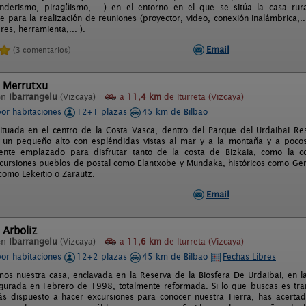
enderismo, piragüismo,... ) en el entorno en el que se sitúa la casa r
 para la realización de reuniones (proyector, video, conexión inalámbrica,...
leres, herramienta,... ).
Email
(3 comentarios)
l Merrutxu
en
Ibarrangelu
(Vizcaya)
a
11,4 km
de Iturreta (Vizcaya)
por habitaciones
12+1 plazas
45 km de Bilbao
ituada en el centro de la Costa Vasca, dentro del Parque del Urdaibai Res
 un pequeño alto con espléndidas vistas al mar y a la montaña y a pocos
mente emplazado para disfrutar tanto de la costa de Bizkaia, como la c
ursiones pueblos de postal como Elantxobe y Mundaka, históricos como Ger
como Lekeitio o Zarautz.
Email
 Arboliz
en
Ibarrangelu
(Vizcaya)
a
11,6 km
de Iturreta (Vizcaya)
por habitaciones
12+2 plazas
45 km de Bilbao
Fechas Libres
os nuestra casa, enclavada en la Reserva de la Biosfera De Urdaibai, en l
gurada en Febrero de 1998, totalmente reformada. Si lo que buscas es tranqu
s dispuesto a hacer excursiones para conocer nuestra Tierra, has acertado