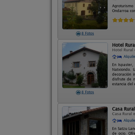
Agroturismo 
Ondarroa con
8 Fotos
Hotel Rura
Hotel Rural
Alquil
En Ispaster,
Natxiondo. U
decoración i
disfrute de 
estancia del 
8 Fotos
Casa Rural
Casa Rural 
Alquil
En Satzu Lan
de ocio. Ofr