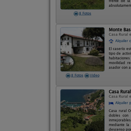
frente de l
absolutamente
8 Fotos
Monte Bas
Casa Rural 
Alquiler 
El caserío es
tipo de activ
habitacione
movilidad re
asador con a
8 Fotos
Video
Casa Rura
Casa Rural 
Alquiler 
Casa rural O
dobles con 
inmejorable
mediante la 
descenso por 