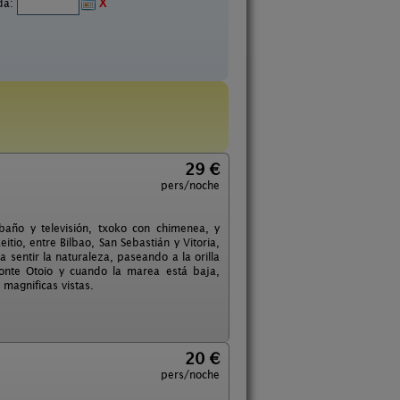
ida:
X
29 €
pers/noche
año y televisión, txoko con chimenea, y
io, entre Bilbao, San Sebastián y Vitoria,
 sentir la naturaleza, paseando a la orilla
onte Otoio y cuando la marea está baja,
 magnificas vistas.
20 €
pers/noche