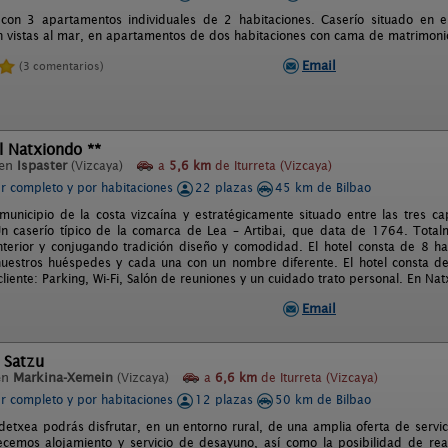
con 3 apartamentos individuales de 2 habitaciones. Caserío situado en el
 vistas al mar, en apartamentos de dos habitaciones con cama de matrimoni
Email
(3 comentarios)
l Natxiondo **
 en
Ispaster
(Vizcaya)
a
5,6 km
de Iturreta (Vizcaya)
er completo y por habitaciones
22 plazas
45 km de Bilbao
 municipio de la costa vizcaína y estratégicamente situado entre las tres ca
n caserío típico de la comarca de Lea – Artibai, que data de 1764. Total
nterior y conjugando tradición diseño y comodidad. El hotel consta de 8 ha
nuestros huéspedes y cada una con un nombre diferente. El hotel consta de o
cliente: Parking, Wi-Fi, Salón de reuniones y un cuidado trato personal. En Na
Email
 Satzu
en
Markina-Xemein
(Vizcaya)
a
6,6 km
de Iturreta (Vizcaya)
er completo y por habitaciones
12 plazas
50 km de Bilbao
detxea podrás disfrutar, en un entorno rural, de una amplia oferta de servici
ecemos alojamiento y servicio de desayuno, así como la posibilidad de rea