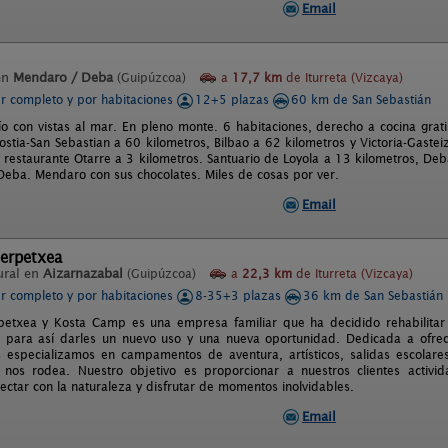
Email
en
Mendaro / Deba
(Guipúzcoa)
a
17,7 km
de Iturreta (Vizcaya)
er completo y por habitaciones
12+5 plazas
60 km de San Sebastián
río con vistas al mar. En pleno monte. 6 habitaciones, derecho a cocina gra
stia-San Sebastian a 60 kilometros, Bilbao a 62 kilometros y Victoria-Gastei
 restaurante Otarre a 3 kilometros. Santuario de Loyola a 13 kilometros, De
 Deba. Mendaro con sus chocolates. Miles de cosas por ver.
Email
terpetxea
ural en
Aizarnazabal
(Guipúzcoa)
a
22,3 km
de Iturreta (Vizcaya)
er completo y por habitaciones
8-35+3 plazas
36 km de San Sebastián
rpetxea y Kosta Camp es una empresa familiar que ha decidido rehabilitar 
 para así darles un nuevo uso y una nueva oportunidad. Dedicada a ofrece
 especializamos en campamentos de aventura, artísticos, salidas escolares
 nos rodea. Nuestro objetivo es proporcionar a nuestros clientes activi
ectar con la naturaleza y disfrutar de momentos inolvidables.
Email