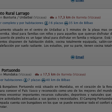
Email
to Rural Larrago
en
Busturia / Urdaibai
(Vizcaya)
a
17,3 km
de Iturreta (Vizcaya)
er completo y por habitaciones
16 plazas
35 km de Bilbao
tamento situado en el centro de Urdaibai a 5 minutos de la playa mas c
rnika. Ideal para familias con niños y para aquellos que quieran disfrutar 
caserío de piedra es un lugar ideal para disfrutar en familia y relajarse. Es
entos disponen de habitación doble, cocina totalmente equipada, salón-
alefacción por suelo radiante. Los estudios, por su parte, tienen cocina to
Email
 Portuondo
en
Mundaka
(Vizcaya)
a
17,5 km
de Iturreta (Vizcaya)
por habitaciones
7 plazas
40 km de Bilbao
 Bungalows Portuondo está situado en Mundaka, en el corazón de la Reser
para conocer el País Vasco y reconocido como uno de los mejores del mundo 
s encontrar importantes recursos culturales, deportivos y naturales que
ntre actividades adecuadas a sus gustos y necesidades. El Camping Portuond
pada cuenta con bungalows en los que se puede encontrar todo el confort qu
rutar.