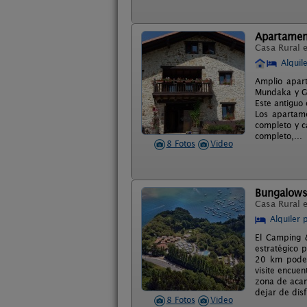
Apartamen
Casa Rural 
Alquil
Amplio apar
Mundaka y Ge
Este antiguo 
Los apartam
completo y c
completo,...
8 Fotos
Video
Bungalows
Casa Rural 
Alquiler 
El Camping &
estratégico 
20 km podemo
visite encue
zona de acam
dejar de disf
8 Fotos
Video