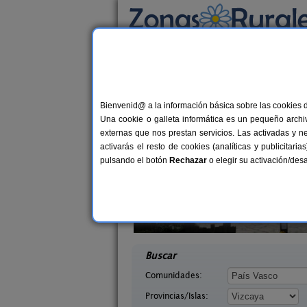
Busca por alojamiento
Alojamientos
>
País Vasco
>
Vizcaya
> Iturre
Casas Rurales cerca 
Bienvenid@ a la información básica sobre las cookies 
Una cookie o galleta informática es un pequeño archiv
externas que nos prestan servicios. Las activadas y n
activarás el resto de cookies (analíticas y publicita
pulsando el botón
Rechazar
o elegir su activación/de
Satzu
Azkorri Beach House
12 pers.
6-2
25 €
(Vizcaya)
Getxo (Vizcaya)
desde
desd
Buscar
Comunidades:
Provincias/Islas: