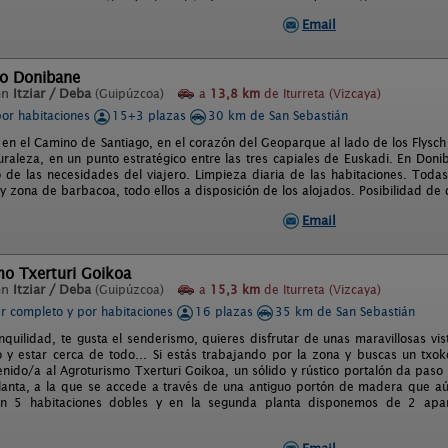
Email
o Donibane
en
Itziar / Deba
(Guipúzcoa)
a
13,8 km
de Iturreta (Vizcaya)
por habitaciones
15+3 plazas
30 km de San Sebastián
 en el Camino de Santiago, en el corazón del Geoparque al lado de los Flysch 
uraleza, en un punto estratégico entre las tres capiales de Euskadi. En Don
de las necesidades del viajero. Limpieza diaria de las habitaciones. Todas 
 y zona de barbacoa, todo ellos a disposición de los alojados. Posibilidad de
Email
mo Txerturi Goikoa
en
Itziar / Deba
(Guipúzcoa)
a
15,3 km
de Iturreta (Vizcaya)
er completo y por habitaciones
16 plazas
35 km de San Sebastián
nquilidad, te gusta el senderismo, quieres disfrutar de unas maravillosas vis
o y estar cerca de todo... Si estás trabajando por la zona y buscas un tx
venido/a al Agroturismo Txerturi Goikoa, un sólido y rústico portalón da paso
lanta, a la que se accede a través de una antiguo portón de madera que aú
n 5 habitaciones dobles y en la segunda planta disponemos de 2 apar