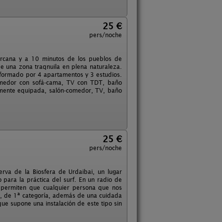
25 €
pers/noche
ercana y a 10 minutos de los pueblos de
de una zona traqnuila en plena naturaleza.
tá formado por 4 apartamentos y 3 estudios.
comedor con sofá-cama, TV con TDT, baño
talmente equipada, salón-comedor, TV, baño
25 €
pers/noche
va de la Biosfera de Urdaibai, un lugar
para la práctica del surf. En un radio de
 permiten que cualquier persona que nos
o, de 1ª categoría, además de una cuidada
e supone una instalación de este tipo sin