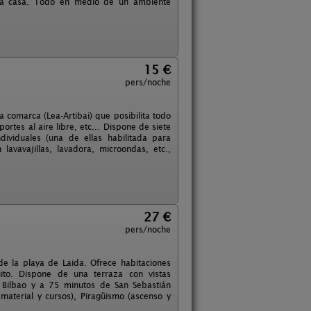
 la casa. Todo en medio de un ambiente
15 €
pers/noche
a comarca (Lea-Artibai) que posibilita todo
ortes al aire libre, etc... Dispone de siete
ividuales (una de ellas habilitada para
avavajillas, lavadora, microondas, etc.,
27 €
pers/noche
e la playa de Laida. Ofrece habitaciones
uito. Dispone de una terraza con vistas
 Bilbao y a 75 minutos de San Sebastián
 material y cursos), Piragüismo (ascenso y