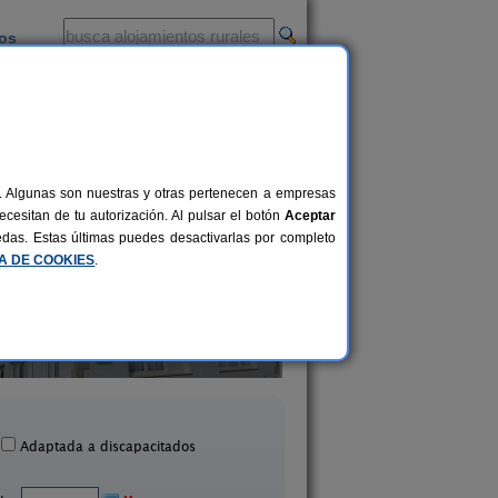
ios
-
al. Algunas son nuestras y otras pertenecen a empresas
cesitan de tu autorización. Al pulsar el botón
Aceptar
uedas. Estas últimas puedes desactivarlas por completo
CA DE COOKIES
.
Casa Rural Merrutxu
Casa Rural Pikatza
12+1 pers.
30 €
Ibarrangelu (Vizcaya)
Sopuerta (Vizcaya
desde
Adaptada a discapacitados