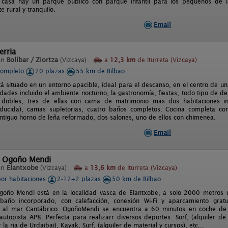
a casa hay un parque público con parque infantil para los pequeños de
 rural y tranquilo.
Email
erria
en
Bolíbar / Ziortza
(Vizcaya)
a
12,3 km
de Iturreta (Vizcaya)
completo
20 plazas
55 km de Bilbao
tá situado en un entorno apacible, ideal para el descanso, en el centro de un
idades incluido el ambiente nocturno, la gastronomía, fiestas, todo tipo de dep
s dobles, tres de ellas con cama de matrimonio mas dos habitaciones ind
ducida), camas supletorias, cuatro baños completos. Cocina completa con l
ntiguo horno de leña reformado, dos salones, uno de ellos con chimenea.
Email
l Ogoño Mendi
en
Elantxobe
(Vizcaya)
a
13,6 km
de Iturreta (Vizcaya)
por habitaciones
2-12+2 plazas
50 km de Bilbao
goño Mendi está en la localidad vasca de Elantxobe, a solo 2000 metros d
baño incorporado, con calefacción, conexión Wi-Fi y aparcamiento grat
s al mar Cantábrico. OgoñoMendi se encuentra a 60 minutos en coche de
autopista AP8. Perfecta para realizarr diversos deportes: Surf, (alquiler de
la ria de Urdaibai), Kayak, Surf, (alquiler de material y cursos), etc...