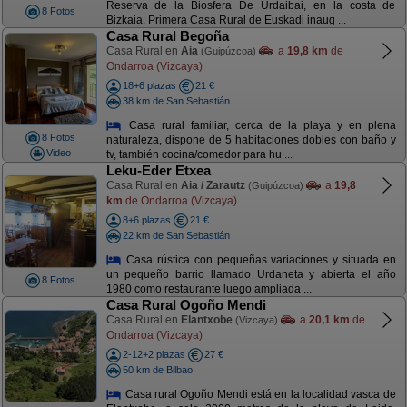
Reserva de la Biosfera De Urdaibai, en la costa de
8 Fotos
Bizkaia. Primera Casa Rural de Euskadi inaug ...
Casa Rural Begoña
Casa Rural en
Aia
a
19,8 km
de
(Guipúzcoa)
Ondarroa (Vizcaya)
18+6 plazas
21 €
38 km de San Sebastián
Casa rural familiar, cerca de la playa y en plena
8 Fotos
naturaleza, dispone de 5 habitaciones dobles con baño y
Video
tv, también cocina/comedor para hu ...
Leku-Eder Etxea
Casa Rural en
Aia / Zarautz
a
19,8
(Guipúzcoa)
km
de Ondarroa (Vizcaya)
8+6 plazas
21 €
22 km de San Sebastián
Casa rústica con pequeñas variaciones y situada en
un pequeño barrio llamado Urdaneta y abierta el año
8 Fotos
1980 como restaurante luego ampliada ...
Casa Rural Ogoño Mendi
Casa Rural en
Elantxobe
a
20,1 km
de
(Vizcaya)
Ondarroa (Vizcaya)
2-12+2 plazas
27 €
50 km de Bilbao
Casa rural Ogoño Mendi está en la localidad vasca de