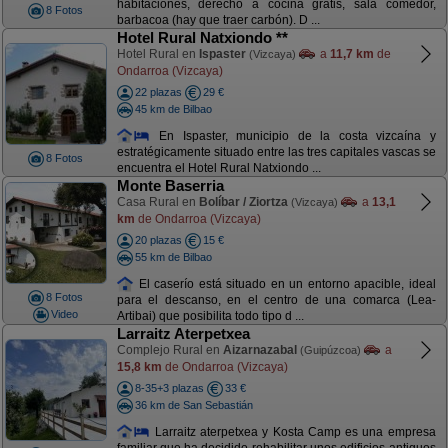
habitaciones, derecho a cocina gratis, sala comedor,
8 Fotos
barbacoa (hay que traer carbón). D ...
Hotel Rural Natxiondo **
Hotel Rural en
Ispaster
a
11,7 km
de
(Vizcaya)
Ondarroa (Vizcaya)
22 plazas
29 €
45 km de Bilbao
En Ispaster, municipio de la costa vizcaína y
estratégicamente situado entre las tres capitales vascas se
8 Fotos
encuentra el Hotel Rural Natxiondo ...
Monte Baserria
Casa Rural en
Bolíbar / Ziortza
a
13,1
(Vizcaya)
km
de Ondarroa (Vizcaya)
20 plazas
15 €
55 km de Bilbao
El caserío está situado en un entorno apacible, ideal
8 Fotos
para el descanso, en el centro de una comarca (Lea-
Video
Artibai) que posibilita todo tipo d ...
Larraitz Aterpetxea
Complejo Rural en
Aizarnazabal
a
(Guipúzcoa)
15,8 km
de Ondarroa (Vizcaya)
8-35+3 plazas
33 €
36 km de San Sebastián
Larraitz aterpetxea y Kosta Camp es una empresa