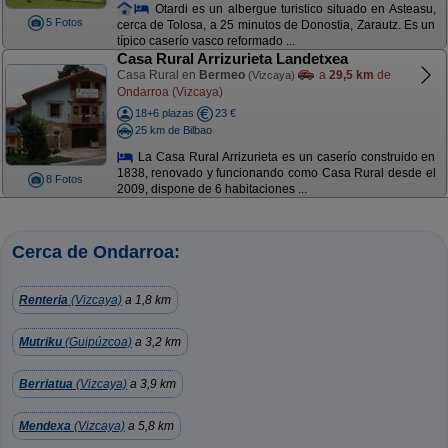
Otardi es un albergue turistico situado en Asteasu,
5 Fotos
cerca de Tolosa, a 25 minutos de Donostia, Zarautz. Es un
típico caserío vasco reformado ...
Casa Rural Arrizurieta Landetxea
Casa Rural en
Bermeo
a
29,5 km
de
(Vizcaya)
Ondarroa (Vizcaya)
18+6 plazas
23 €
25 km de Bilbao
La Casa Rural Arrizurieta es un caserío construido en
1838, renovado y funcionando como Casa Rural desde el
8 Fotos
2009, dispone de 6 habitaciones ...
Cerca de Ondarroa:
Renteria
(Vizcaya)
a 1,8 km
Mutriku
(Guipúzcoa)
a 3,2 km
Berriatua
(Vizcaya)
a 3,9 km
Mendexa
(Vizcaya)
a 5,8 km