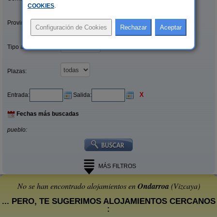
COOKIES
.
Provincias/Islas:
Tipo alquiler:
Plazas:
X
Entrada:
Salida:
Fechas más buscadas
pueblo:
MÁS FILTROS
No se han encontrado alojamientos en
Ondarroa
(Vizcaya)
... PERO, TE SUGERIMOS ALOJAMIENTOS CERCANOS
: