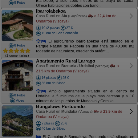
Elantxobe, a solo 2000 metros de la playa de Laida.
8 Fotos
Ofrece habitaciones dobles con baño ...
Ibarrolabekoa
Casa Rural en
Aia
a
22,4 km
de
(Guipúzcoa)
Ondarroa (Vizcaya)
10+2 plazas
27 €
15 km de San Sebastián
El agroturismo Ibarrolabekoa está situado en el
8 Fotos
Parque Natural de Pagoeta en una finca de 40.000 m2
rodeado de naturaleza, ofreciendo autént ...
(2 comentarios)
Apartamento Rural Larrago
Casa Rural en
Busturia / Urdaibai
a
(Vizcaya)
23,5 km
de Ondarroa (Vizcaya)
16 plazas
25 €
35 km de Bilbao
Amplio apartamento situado en el centro de
8 Fotos
Urdaibai a 5 minutos de la playa mas cercana y a 10
Video
minutos de los pueblos de Mundaka y Gernika. ...
Bungalows Portuondo
Casa Rural en
Mundaka
a
23,9 km
de
(Vizcaya)
Ondarroa (Vizcaya)
7 plazas
25 €
40 km de Bilbao
El Camping & Bungalows Portuondo está situado en