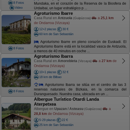
8 Fotos
Mundaka, en el corazón de la Reserva de la Biosfera de
Video
Urdaibai, un lugar estratégico p ...
Agroturismo Ibarre
Casa Rural en
Antzuola
a
25,1 km
(Guipúzcoa)
de Ondarroa (Vizcaya)
12+2 plazas
30 €
60 km de San Sebastián
Agroturismo Ibarre en pleno corazón de Euskadi. El
Agroturismo Ibarre está en la localidad vasca de Antzuola,
8 Fotos
a menos de 40 minutos en coche ...
Agroturismo Ibarra
Casa Rural en
Amorebieta
a
27 km
de
(Vizcaya)
Ondarroa (Vizcaya)
10+1 plazas
32 €
18 km de Bilbao
Agroturismo Ibarra se sitúa en el centro de las 3
reservas naturales de Bizkaia, en la comarca del
8 Fotos
Duranguesado. Nuestra casa, ubicada en un ...
Albergue Turístico Otardi Landa
Aterpetxea
Albergue en
Upazan / Asteasu
a
(Guipúzcoa)
28,8 km
de Ondarroa (Vizcaya)
5-29 plazas
22 €
25 km de San Sebastián