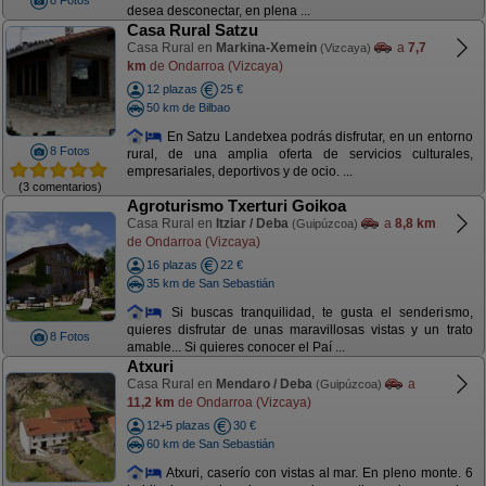
8 Fotos
desea desconectar, en plena ...
Casa Rural Satzu
Casa Rural en
Markina-Xemein
a
7,7
(Vizcaya)
km
de Ondarroa (Vizcaya)
12 plazas
25 €
50 km de Bilbao
En Satzu Landetxea podrás disfrutar, en un entorno
8 Fotos
rural, de una amplia oferta de servicios culturales,
empresariales, deportivos y de ocio. ...
(3 comentarios)
Agroturismo Txerturi Goikoa
Casa Rural en
Itziar / Deba
a
8,8 km
(Guipúzcoa)
de Ondarroa (Vizcaya)
16 plazas
22 €
35 km de San Sebastián
Si buscas tranquilidad, te gusta el senderismo,
quieres disfrutar de unas maravillosas vistas y un trato
8 Fotos
amable... Si quieres conocer el Paí ...
Atxuri
Casa Rural en
Mendaro / Deba
a
(Guipúzcoa)
11,2 km
de Ondarroa (Vizcaya)
12+5 plazas
30 €
60 km de San Sebastián
Atxuri, caserío con vistas al mar. En pleno monte. 6