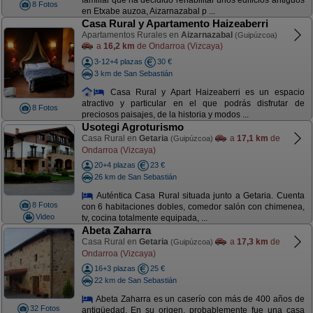
familiar que ha decidido rehabilitar unos edificios antiguos
8 Fotos
en Etxabe auzoa, Aizarnazabal p ...
Casa Rural y Apartamento Haizeaberri
Apartamentos Rurales en
Aizarnazabal
(Guipúzcoa)
a
16,2 km
de Ondarroa (Vizcaya)
3-12+4 plazas
30 €
3 km de San Sebastián
Casa Rural y Apart Haizeaberri es un espacio
atractivo y particular en el que podrás disfrutar de
8 Fotos
preciosos paisajes, de la historia y modos ...
Usotegi Agroturismo
Casa Rural en
Getaria
a
17,1 km
de
(Guipúzcoa)
Ondarroa (Vizcaya)
20+4 plazas
23 €
26 km de San Sebastián
Auténtica Casa Rural situada junto a Getaria. Cuenta
8 Fotos
con 6 habitaciones dobles, comedor salón con chimenea,
Video
tv, cocina totalmente equipada, ...
Abeta Zaharra
Casa Rural en
Getaria
a
17,3 km
de
(Guipúzcoa)
Ondarroa (Vizcaya)
16+3 plazas
25 €
22 km de San Sebastián
Abeta Zaharra es un caserío con más de 400 años de
32 Fotos
antigüedad. En su origen, probablemente fue una casa