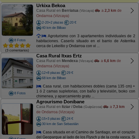
Urkixa Bekoa
Casa Rural en
Berriatua
a
2,3 km
de
(Vizcaya)
Ondarroa (Vizcaya)
2-20+2 plazas
20 €
40 km de Bilbao
Agroturismo con 3 apartamentos individuales de 2
8 Fotos
habitaciones. Caserío situado en el barrio de Asterrika
cerca de Lekeitio y Ondarroa con vi ...
(3 comentarios)
Casa Rural Itxas Ertz
Casa Rural en
Mendexa
a
6,6 km
de
(Vizcaya)
Ondarroa (Vizcaya)
12+8 plazas
29 €
68 km de Bilbao
Casa rural, con habitaciones dobles (cama 135 cm) +
1 ó 2 camas supletorias, con baño y televisión, txoko con
8 Fotos
chimenea, y aparcamiento gratu ...
Agrourismo Donibane
Casa Rural en
Itziar / Deba
a
7,3 km
(Guipúzcoa)
de Ondarroa (Vizcaya)
15+3 plazas
24 €
30 km de San Sebastián
Casa situada en el Camino de Santiago, en el corazón
del Geoparque al lado de los Flysch y de la costa vasca. Si