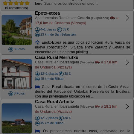
torre. Sus muros construidos en pied ...
(9 comentarios)
Epotx-etxea
Apartamentos Rurales en
Getaria
a
(Guipúzcoa)
17,6 km
de Ondarroa (Vizcaya)
4+1 plazas
35 €
23 km de San Sebastián
Epotx-Etxea es una típica edificación Rural Vasca de
nueva construcción. Situada entre Zarautz y Getaria se
8 Fotos
encuentra en un entorno privileg ...
Casa Rural Merrutxu
Casa Rural en
Ibarrangelu
a
17,8 km
(Vizcaya)
de Ondarroa (Vizcaya)
12+1 plazas
30 €
45 km de Bilbao
Casa Rural situada en el centro de la Costa Vasca,
dentro del Parque del Urdaibai Reserva de la Biosfera,
8 Fotos
con una privilegiada ubicación en ...
Casa Rural Arboliz
Casa Rural en
Ibarrangelu
a
18,1 km
(Vizcaya)
de Ondarroa (Vizcaya)
12+2 plazas
30 €
45 km de Bilbao
Os presentamos nuestra casa, enclavada en la