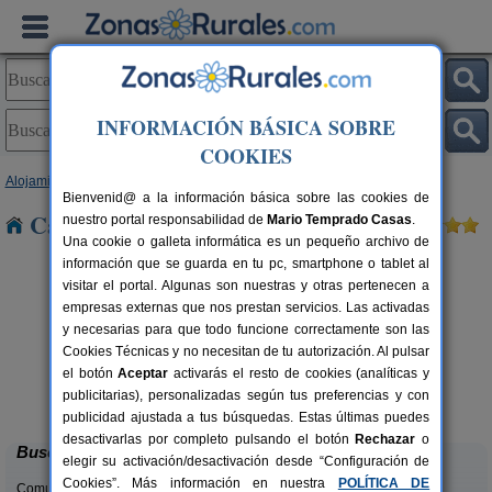
INFORMACIÓN BÁSICA SOBRE
COOKIES
Alojamientos
>
País Vasco
>
Vizcaya
> Ondarroa
Bienvenid@ a la información básica sobre las cookies de
Casas Rurales cerca de Ondarroa
nuestro portal responsabilidad de
Mario Temprado Casas
.
Una cookie o galleta informática es un pequeño archivo de
información que se guarda en tu pc, smartphone o tablet al
visitar el portal. Algunas son nuestras y otras pertenecen a
empresas externas que nos prestan servicios. Las activadas
y necesarias para que todo funcione correctamente son las
Cookies Técnicas y no necesitan de tu autorización. Al pulsar
el botón
Aceptar
activarás el resto de cookies (analíticas y
Apartamento Rural Larrago
rs.
16 pers.
publicitarias), personalizadas según tus preferencias y con
 €
25 €
Busturia (Vizcaya)
desde
publicidad ajustada a tus búsquedas. Estas últimas puedes
desactivarlas por completo pulsando el botón
Rechazar
o
Buscar
elegir su activación/desactivación desde “Configuración de
Cookies”. Más información en nuestra
POLÍTICA DE
Comunidades: