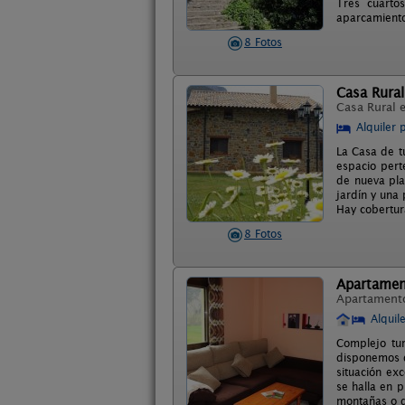
Tres cuarto
aparcamiento,
8 Fotos
Casa Rural
Casa Rural 
Alquiler 
La Casa de tu
espacio pert
de nueva pla
jardín y una
Hay cobertur
8 Fotos
Apartamen
Apartament
Alquil
Complejo tur
disponemos d
situación exc
se halla en p
montañas o d