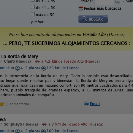
de 31 a 40
Entrada:
-
Sal
de 41 a 50
Fechas más buscadas
más de 50
pueblo:
No se han encontrado alojamientos en
Fosado Alto
(Huesca)
... PERO, TE SUGERIMOS ALOJAMIENTOS CERCANOS :
 La Borda de Mery
en
Charo
(Huesca)
a
4,2 km
de Fosado Alto (Huesca)
completo
4+2 plazas
120 km de Huesca
s la bienvenida en la Borda de Mery. Todo lo posible está desarrollado 
 su hogar donde respirar paz y bienestar. La Borda de Mery es una antig
ntiguos que garantizan un máximo confort. Son 90 metros cuadrados para 4-
Charo, pueblo tranquilo de grandes espacios, a 15 minutos de Ainsa, uno
 admiten animales de compañía.
Email
(1 comentario)
ova
en
Solipueyo
(Huesca)
a
7 km
de Fosado Alto (Huesca)
completo
4+2 plazas
100 km de Huesca