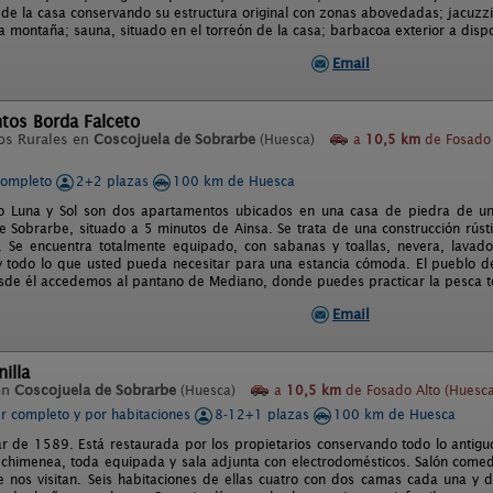
r de la casa conservando su estructura original con zonas abovedadas; jacuzzi
la montaña; sauna, situado en el torreón de la casa; barbacoa exterior a dispos
Email
tos Borda Falceto
os Rurales en
Coscojuela de Sobrarbe
(Huesca)
a
10,5 km
de Fosado 
completo
2+2 plazas
100 km de Huesca
to Luna y Sol son dos apartamentos ubicados en una casa de piedra de u
e Sobrarbe, situado a 5 minutos de Ainsa. Se trata de una construcción rúst
. Se encuentra totalmente equipado, con sabanas y toallas, nevera, lavado
 todo lo que usted pueda necesitar para una estancia cómoda. El pueblo d
esde él accedemos al pantano de Mediano, donde puedes practicar la pesca t
Email
illa
en
Coscojuela de Sobrarbe
(Huesca)
a
10,5 km
de Fosado Alto (Huesca
er completo y por habitaciones
8-12+1 plazas
100 km de Huesca
ar de 1589. Está restaurada por los propietarios conservando todo lo antiguo
 chimenea, toda equipada y sala adjunta con electrodomésticos. Salón comedo
 nos visitan. Seis habitaciones de ellas cuatro con dos camas cada una y 