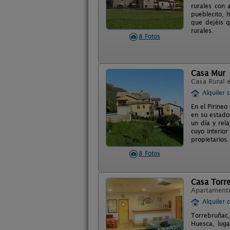
rurales con 
pueblecito, 
que dejéis q
rurales.
8 Fotos
Casa Mur
Casa Rural 
Alquiler 
En el Pirineo
en su estado
un día y rel
cuyo interio
propietarios
8 Fotos
Casa Torr
Apartament
Alquiler 
Torrebruñac,
Huesca, lug