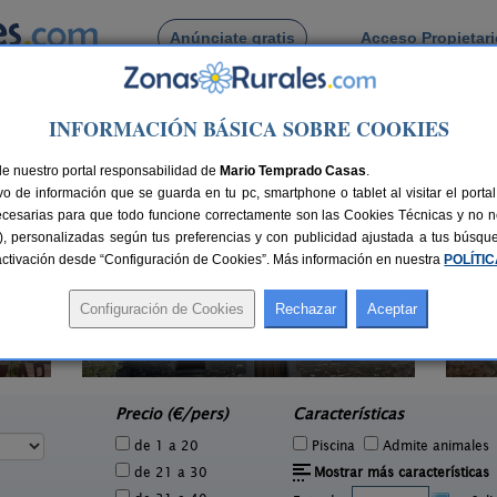
Anúnciate gratis
Acceso Propietar
Busca por pueblo
INFORMACIÓN BÁSICA SOBRE COOKIES
to
de Fosado Alto
de nuestro portal responsabilidad de
Mario Temprado Casas
.
o de información que se guarda en tu pc, smartphone o tablet al visitar el port
ecesarias para que todo funcione correctamente son las Cookies Técnicas y no ne
rias), personalizadas según tus preferencias y con publicidad ajustada a tus búsq
sactivación desde “Configuración de Cookies”. Más información en nuestra
POLÍTI
Apartamentos Casa Villacampa
2 pers.
2-12+4 pers.
40 €
25 €
Radiquero (Huesca)
e
desde
Precio (€/pers)
Características
de 1 a 20
Piscina
Admite animales
de 21 a 30
Mostrar más características