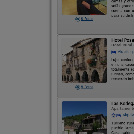
camas y otro
sofás grande
cuenta con u
para su disfr
8 Fotos
Hotel Posa
Hotel Rural
Alquiler 
Lujo, confort
en una cason
totalmente eq
Pirineo, com
recuerdo imb
8 Fotos
Las Bodega
Apartament
Alquil
Turismo rura
pueblo llama
Casa; salón 