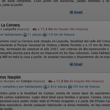
s de baño completos. Gran jardín con barbacoa, juegos infantiles y 
 junto al jardín.
Email
 La Corvera
en
Laspuña
(Huesca)
a
11,3 km
de Fosado Alto (Huesca)
por habitaciones
11 plazas
110 km de Huesca
rismo rural La Corvera está situada en Laspuña, localidad del valle del Cinca
eneciente al Parque Nacional de Ordesa y Monte Perdido y a 10 km de Aínsa, 
nta, terminado de construir el año 2007, con criterios de Bio-construcción 
 pequeña piscina para darse un chapuzón en los días calurosos. Cada habitaci
a Wifi en toda la casa y jardín. Se aceptan mascotas y disponemos de un espa
Email
tos Naspún
os Rurales en
Campo
(Huesca)
a
11,9 km
de Fosado Alto (Huesca)
er completo y por habitaciones
2-8+2 plazas
105 km de Huesca
ístico junto a la localidad de Campo; consta de varios tipos de apartame
e camas supletorias. Lugar ideal ideal para familias o grupos. Campo, cerc
epcional para poder visitar todo el Pirineo Aragonés y y parte del Pirineo Cat
lena naturaleza; desde cualquier habiración se divisa montaña, no hay constr
el jardín.