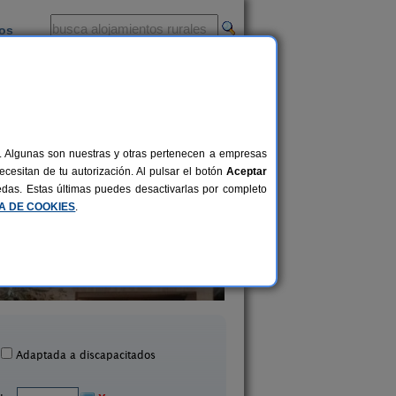
ios
-
al. Algunas son nuestras y otras pertenecen a empresas
cesitan de tu autorización. Al pulsar el botón
Aceptar
uedas. Estas últimas puedes desactivarlas por completo
CA DE COOKIES
.
Casa Quini
Casa Pequer
6 pers.
25 €
Biescas (Huesca)
Boltaña (Huesca)
desde
Adaptada a discapacitados