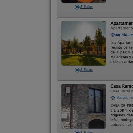
8 Fotos
Apartament
Apartament
Alquil
Los Apartame
recinto cerr
de 4 pax y e
Maladetas y 
existen vari
8 Fotos
Casa Ram
Casa Rural 
Alquiler 
CASA DE PIE
y a 20Km de 
origenes dat
leña, bodega
ubicación es
8 Fotos