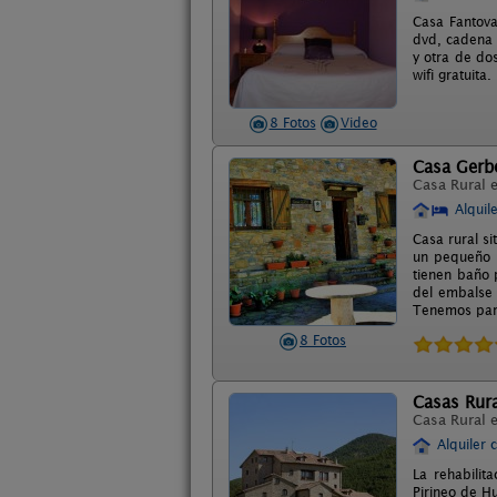
Casa Fantova
dvd, cadena 
y otra de do
wifi gratuit
8 Fotos
Video
Casa Gerb
Casa Rural 
Alquil
Casa rural s
un pequeño b
tienen baño 
del embalse 
Tenemos parki
8 Fotos
Casas Rura
Casa Rural 
Alquiler 
La rehabilit
Pirineo de H