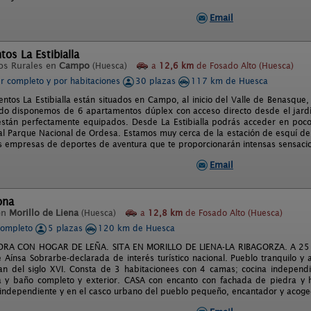
Email
os La Estibialla
os Rurales en
Campo
(Huesca)
a
12,6 km
de Fosado Alto (Huesca)
er completo y por habitaciones
30 plazas
117 km de Huesca
ntos La Estibialla están situados en Campo, al inicio del Valle de Benasque,
ado disponemos de 6 apartamentos dúplex con acceso directo desde el jardí
stán perfectamente equipados. Desde La Estibialla podrás acceder en pocos
al Parque Nacional de Ordesa. Estamos muy cerca de la estación de esquí de
as empresas de deportes de aventura que te proporcionarán intensas sensaci
Email
ona
en
Morillo de Liena
(Huesca)
a
12,8 km
de Fosado Alto (Huesca)
completo
5 plazas
120 km de Huesca
DRA CON HOGAR DE LEÑA. SITA EN MORILLO DE LIENA-LA RIBAGORZA. A 25 Km
Aínsa Sobrarbe-declarada de interés turístico nacional. Pueblo tranquilo y
an del siglo XVI. Consta de 3 habitacionees con 4 camas; cocina independ
 y baño completo y exterior. CASA con encanto con fachada de piedra y h
 independiente y en el casco urbano del pueblo pequeño, encantador y acoge