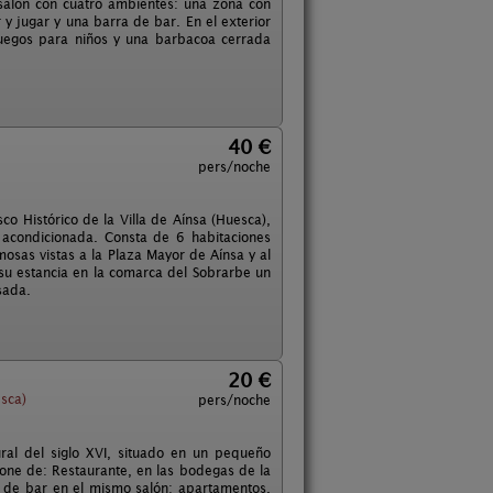
alón con cuatro ambientes: una zona con
jugar y una barra de bar. En el exterior
juegos para niños y una barbacoa cerrada
40 €
pers/noche
co Histórico de la Villa de Aínsa (Huesca),
 y acondicionada. Consta de 6 habitaciones
mosas vistas a la Plaza Mayor de Aínsa y al
 su estancia en la comarca del Sobrarbe un
sada.
20 €
sca)
pers/noche
ral del siglo XVI, situado en un pequeño
one de: Restaurante, en las bodegas de la
o de bar en el mismo salón; apartamentos,