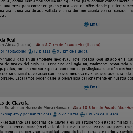
 de 4, cocina muy ampli totalmente equipada para cocinar comodamente, s
s, una mesa para comer en grupo y una zona de niños donde pueden comer y 
na gran zona ajardinada vallada y un jardín que cuenta con un cenador, 
ute.
Email
da Real
 en
Aínsa
(Huesca)
a
8,7 km
de Fosado Alto (Huesca)
por habitaciones
12 plazas
95 km de Huesca
 y tranquilidad en un ambiente medieval. Hotel Posada Real situado en el Cas
a de finales del siglo XI - Principios del siglo XII, totalmente restaurada
uipadas, con un encanto especial tanto por su privilegiada situación con her
o por su original decoración con motivos medievales y rústicos que harán de
orrable. Esperamos poder darle la bienvenida personalmente en nuestra po
Email
s de Clavería
os Rurales en
Humo de Muro
(Huesca)
a
10,3 km
de Fosado Alto (Hue
er completo y por habitaciones
2-22 plazas
109 km de Huesca
l-Restaurante Las Bodegas de Clavería es un estupendo establecimiento ru
do El Humo de Muro (en el Valle de la Fueva) Huesca, Pirineo aragonés. Disp
de banquetes, con gran capacidad, zona de baile, terraza exterior y servici