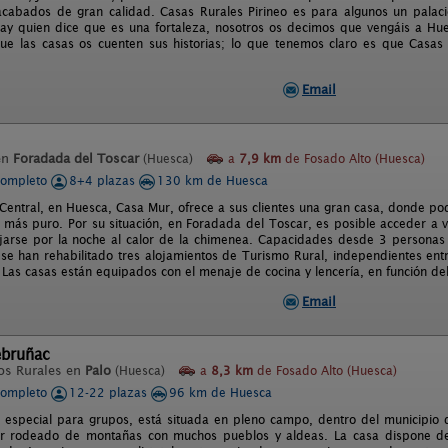
acabados de gran calidad. Casas Rurales Pirineo es para algunos un palaci
hay quien dice que es una fortaleza, nosotros os decimos que vengáis a Hu
ue las casas os cuenten sus historias; lo que tenemos claro es que Casa
Email
en
Foradada del Toscar
(Huesca)
a
7,9 km
de Fosado Alto (Huesca)
completo
8+4 plazas
130 km de Huesca
 Central, en Huesca, Casa Mur, ofrece a sus clientes una gran casa, donde pod
 más puro. Por su situación, en Foradada del Toscar, es posible acceder a va
ajarse por la noche al calor de la chimenea. Capacidades desde 3 personas
r se han rehabilitado tres alojamientos de Turismo Rural, independientes entr
. Las casas están equipados con el menaje de cocina y lencería, en función d
Email
ebruñac
os Rurales en
Palo
(Huesca)
a
8,3 km
de Fosado Alto (Huesca)
completo
12-22 plazas
96 km de Huesca
 especial para grupos, está situada en pleno campo, dentro del municipio de
ar rodeado de montañas con muchos pueblos y aldeas. La casa dispone d