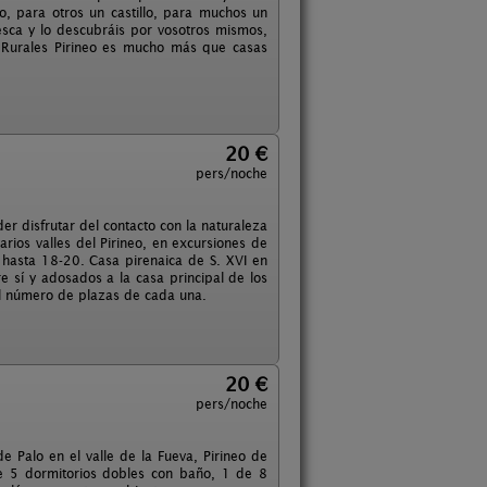
o, para otros un castillo, para muchos un
esca y lo descubráis por vosotros mismos,
s Rurales Pirineo es mucho más que casas
20 €
pers/noche
er disfrutar del contacto con la naturaleza
rios valles del Pirineo, en excursiones de
 hasta 18-20. Casa pirenaica de S. XVI en
e sí y adosados a la casa principal de los
el número de plazas de cada una.
20 €
pers/noche
 Palo en el valle de la Fueva, Pirineo de
e 5 dormitorios dobles con baño, 1 de 8