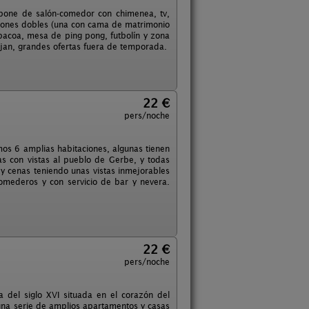
spone de salón-comedor con chimenea, tv,
iones dobles (una con cama de matrimonio
rbacoa, mesa de ping pong, futbolín y zona
lojan, grandes ofertas fuera de temporada.
22 €
pers/noche
os 6 amplias habitaciones, algunas tienen
s con vistas al pueblo de Gerbe, y todas
y cenas teniendo unas vistas inmejorables
omederos y con servicio de bar y nevera.
22 €
pers/noche
 del siglo XVI situada en el corazón del
 una serie de amplios apartamentos y casas