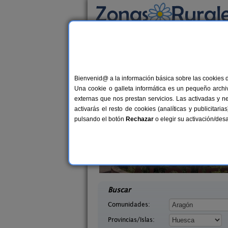
Busca por alojamiento
Alojamientos
>
Aragón
>
Huesca
> Fosado Al
Casas Rurales cerca 
Bienvenid@ a la información básica sobre las cookies 
Una cookie o galleta informática es un pequeño archiv
externas que nos prestan servicios. Las activadas y n
activarás el resto de cookies (analíticas y publicita
pulsando el botón
Rechazar
o elegir su activación/de
quézar
Mirador de La Herradura
6 pers.
7+
25 €
uesca)
Embún (Huesca)
desde
desd
Buscar
Comunidades:
Provincias/Islas: