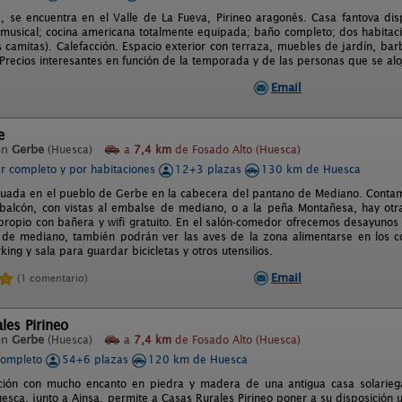
, se encuentra en el Valle de La Fueva, Pirineo aragonés. Casa fantova di
musical; cocina americana totalmente equipada; baño completo; dos habitac
s camitas). Calefacción. Espacio exterior con terraza, muebles de jardín, ba
a. Precios interesantes en función de la temporada y de las personas que se a
Email
e
en
Gerbe
(Huesca)
a
7,4 km
de Fosado Alto (Huesca)
er completo y por habitaciones
12+3 plazas
130 km de Huesca
ituada en el pueblo de Gerbe en la cabecera del pantano de Mediano. Contam
alcón, con vistas al embalse de mediano, o a la peña Montañesa, hay otra
propio con bañera y wifi gratuito. En el salón-comedor ofrecemos desayunos 
de mediano, también podrán ver las aves de la zona alimentarse en los c
ng y sala para guardar bicicletas y otros utensilios.
Email
(1 comentario)
les Pirineo
en
Gerbe
(Huesca)
a
7,4 km
de Fosado Alto (Huesca)
completo
54+6 plazas
120 km de Huesca
ación con mucho encanto en piedra y madera de una antigua casa solariega
uesca, junto a Ainsa, permite a Casas Rurales Pirineo poner a su disposición