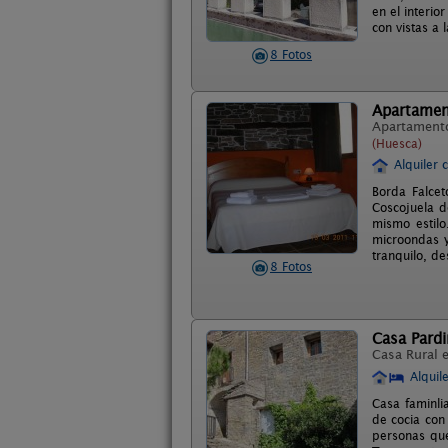
en el interio
con vistas a 
8 Fotos
Apartamen
Apartament
(Huesca)
Alquiler 
Borda Falce
Coscojuela d
mismo estilo
microondas y
tranquilo, d
8 Fotos
Casa Pardin
Casa Rural 
Alquil
Casa faminli
de cocia con
personas que