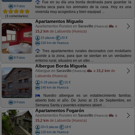
Fue en su día una borda destinada para guardar la
8 Fotos
hierba seca para los animales de la casa. Hoy es una
vivienda muy acogedora y bien equipad ...
(3 comentarios)
Apartamentos Miguelo
Apartamentos Rurales en
Saravillo
a
(Huesca)
15,2 km
de Labuerda (Huesca)
15 plazas
20 €
150 km de Huesca
Tres apartamentos rurales decorados con mobiliario
acorde a la zona, para que se sientan en un verdadero
8 Fotos
entorno rural, situados en un sitio ...
Albergue Borda Miguela
Albergue en
Saravillo
a
15,2 km
de
(Huesca)
Labuerda (Huesca)
5-28 plazas
15 €
140 km de Huesca
Nuestro albergue es un establecimiento familiar,
abierto todo el año. De Junio al 15 de Septiembre, en
8 Fotos
Semana Santa y puentes estamos abiert ...
Apartamentos Fogarón
Apartamentos Rurales en
Saravillo
a
(Huesca)
15,2 km
de Labuerda (Huesca)
20+3 plazas
18 €
120 km de Huesca