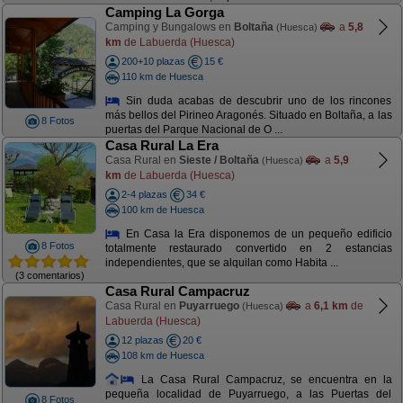
Camping La Gorga
Camping y Bungalows en
Boltaña
a
5,8
(Huesca)
km
de Labuerda (Huesca)
200+10 plazas
15 €
110 km de Huesca
Sin duda acabas de descubrir uno de los rincones
más bellos del Pirineo Aragonés. Situado en Boltaña, a las
8 Fotos
puertas del Parque Nacional de O ...
Casa Rural La Era
Casa Rural en
Sieste / Boltaña
a
5,9
(Huesca)
km
de Labuerda (Huesca)
2-4 plazas
34 €
100 km de Huesca
En Casa la Era disponemos de un pequeño edificio
8 Fotos
totalmente restaurado convertido en 2 estancias
independientes, que se alquilan como Habita ...
(3 comentarios)
Casa Rural Campacruz
Casa Rural en
Puyarruego
a
6,1 km
de
(Huesca)
Labuerda (Huesca)
12 plazas
20 €
108 km de Huesca
La Casa Rural Campacruz, se encuentra en la
pequeña localidad de Puyarruego, a las Puertas del
8 Fotos