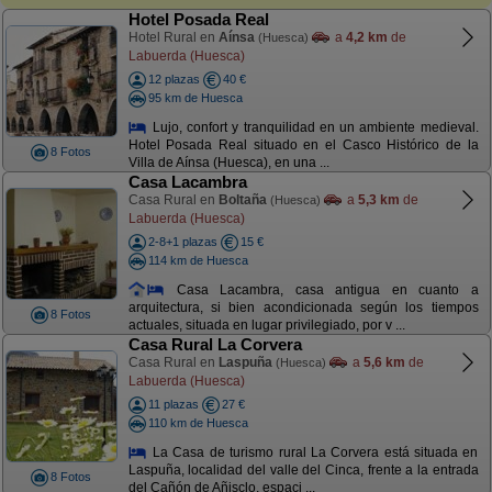
Hotel Posada Real
Hotel Rural en
Aínsa
a
4,2 km
de
(Huesca)
Labuerda (Huesca)
12 plazas
40 €
95 km de Huesca
Lujo, confort y tranquilidad en un ambiente medieval.
Hotel Posada Real situado en el Casco Histórico de la
8 Fotos
Villa de Aínsa (Huesca), en una ...
Casa Lacambra
Casa Rural en
Boltaña
a
5,3 km
de
(Huesca)
Labuerda (Huesca)
2-8+1 plazas
15 €
114 km de Huesca
Casa Lacambra, casa antigua en cuanto a
arquitectura, si bien acondicionada según los tiempos
8 Fotos
actuales, situada en lugar privilegiado, por v ...
Casa Rural La Corvera
Casa Rural en
Laspuña
a
5,6 km
de
(Huesca)
Labuerda (Huesca)
11 plazas
27 €
110 km de Huesca
La Casa de turismo rural La Corvera está situada en
Laspuña, localidad del valle del Cinca, frente a la entrada
8 Fotos
del Cañón de Añisclo, espaci ...