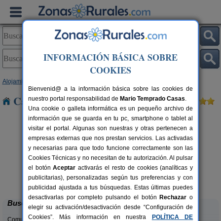
INFORMACIÓN BÁSICA SOBRE
COOKIES
Alojamientos
>
Aragón
>
Huesca
> Labuerda
Bienvenid@ a la información básica sobre las cookies de
Casas Rurales cerca de Labuerda
nuestro portal responsabilidad de
Mario Temprado Casas
.
Una cookie o galleta informática es un pequeño archivo de
información que se guarda en tu pc, smartphone o tablet al
visitar el portal. Algunas son nuestras y otras pertenecen a
empresas externas que nos prestan servicios. Las activadas
y necesarias para que todo funcione correctamente son las
Cookies Técnicas y no necesitan de tu autorización. Al pulsar
el botón
Aceptar
activarás el resto de cookies (analíticas y
Mirador de La Herradura
rs.
7+2 pers.
publicitarias), personalizadas según tus preferencias y con
 €
40 €
Embún (Huesca)
desde
publicidad ajustada a tus búsquedas. Estas últimas puedes
desactivarlas por completo pulsando el botón
Rechazar
o
Buscar
elegir su activación/desactivación desde “Configuración de
Cookies”. Más información en nuestra
POLÍTICA DE
Comunidades: