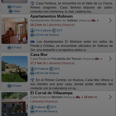
Casa Fantova, se encuentra en el Valle de La Fueva,
8 Fotos
Pirineo aragonés. Casa fantova dispone de salón-
Video
comedor con chimenea, tv, dvd, cadena mu ...
Apartamentos Mobison
Apartamentos Rurales en
Salinas
a
(Huesca)
16,3 km
de Labuerda (Huesca)
4-6+2 plazas
15 €
122 km de Huesca
Los Apartamentos El Mobison entre los valles de
Pineta y Chistau, se encuentran ubicados en Salinas de
8 Fotos
Sin, una pequeña y acogedora aldea ru ...
Casa Mur
Casa Rural en
Foradada del Toscar
a
(Huesca)
17,7 km
de Labuerda (Huesca)
8+4 plazas
20 €
130 km de Huesca
En el Pirineo Central, en Huesca, Casa Mur, ofrece a
sus clientes una gran casa, donde poder disfrutar del
8 Fotos
contacto con la naturaleza en su ...
El Corral de Villacampa
Casa Rural en
Mondot
a
18 km
de
(Huesca)
Labuerda (Huesca)
4 plazas
20 €
90 km de Huesca