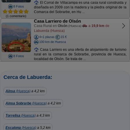
El Corral de Villacampa es una casa rural construida y
8 Fotos
diseñada en 2009 con la madera y la piedra original de la
Comarca del Sobrarbe, en Hu ...
(1 comentario)
Casa Larriero de Olsón
Casa Rural en
Olsón
a
19,9 km
de
(Huesca)
Labuerda (Huesca)
4+1 plazas
15 €
100 km de Huesca
Casa Larriero es una oferta de alojamiento de turismo
rural en la comarca de Sobrarbe, provincia de Huesca,
8 Fotos
localidad de Olsón. Se trata de ...
Cerca de Labuerda:
Aínsa
(Huesca)
a 4,2 km
Ainsa Sobrarbe
(Huesca)
a 4,2 km
Torrelisa
(Huesca)
a 4,3 km
Escalona
(Huesca)
a 5,2 km