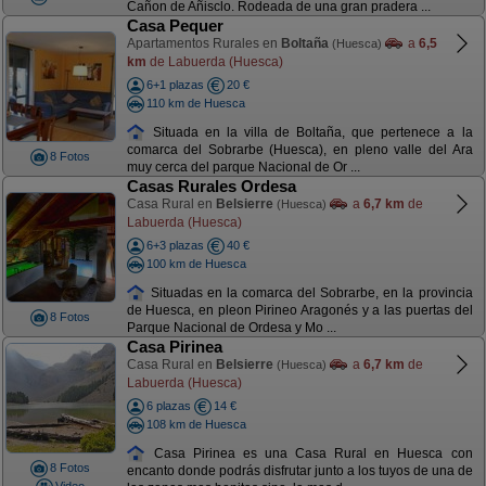
Cañon de Añisclo. Rodeada de una gran pradera ...
Casa Pequer
Apartamentos Rurales en
Boltaña
a
6,5
(Huesca)
km
de Labuerda (Huesca)
6+1 plazas
20 €
110 km de Huesca
Situada en la villa de Boltaña, que pertenece a la
comarca del Sobrarbe (Huesca), en pleno valle del Ara
8 Fotos
muy cerca del parque Nacional de Or ...
Casas Rurales Ordesa
Casa Rural en
Belsierre
a
6,7 km
de
(Huesca)
Labuerda (Huesca)
6+3 plazas
40 €
100 km de Huesca
Situadas en la comarca del Sobrarbe, en la provincia
de Huesca, en pleon Pirineo Aragonés y a las puertas del
8 Fotos
Parque Nacional de Ordesa y Mo ...
Casa Pirinea
Casa Rural en
Belsierre
a
6,7 km
de
(Huesca)
Labuerda (Huesca)
6 plazas
14 €
108 km de Huesca
Casa Pirinea es una Casa Rural en Huesca con
8 Fotos
encanto donde podrás disfrutar junto a los tuyos de una de
Video