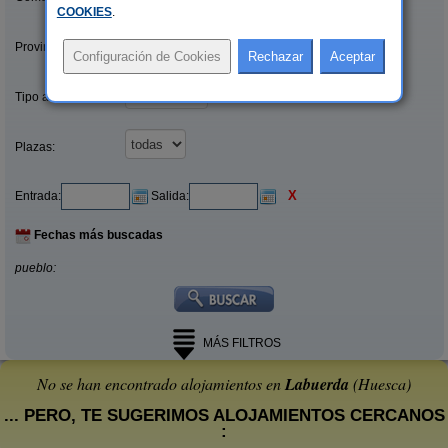
COOKIES
.
Provincias/Islas:
Tipo alquiler:
Plazas:
X
Entrada:
Salida:
Fechas más buscadas
pueblo:
MÁS FILTROS
No se han encontrado alojamientos en
Labuerda
(Huesca)
... PERO, TE SUGERIMOS ALOJAMIENTOS CERCANOS
: