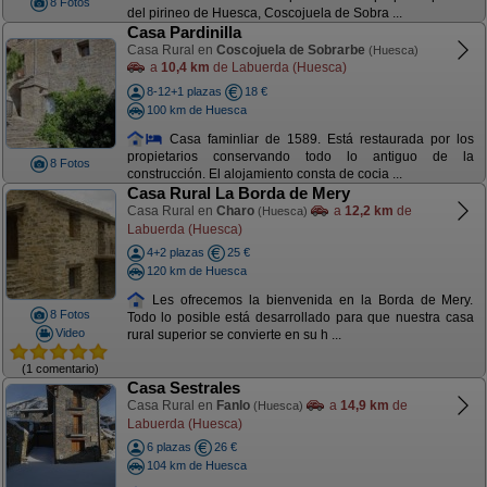
8 Fotos
del pirineo de Huesca, Coscojuela de Sobra ...
Casa Pardinilla
Casa Rural en
Coscojuela de Sobrarbe
(Huesca)
a
10,4 km
de Labuerda (Huesca)
8-12+1 plazas
18 €
100 km de Huesca
Casa faminliar de 1589. Está restaurada por los
propietarios conservando todo lo antiguo de la
8 Fotos
construcción. El alojamiento consta de cocia ...
Casa Rural La Borda de Mery
Casa Rural en
Charo
a
12,2 km
de
(Huesca)
Labuerda (Huesca)
4+2 plazas
25 €
120 km de Huesca
Les ofrecemos la bienvenida en la Borda de Mery.
8 Fotos
Todo lo posible está desarrollado para que nuestra casa
Video
rural superior se convierte en su h ...
(1 comentario)
Casa Sestrales
Casa Rural en
Fanlo
a
14,9 km
de
(Huesca)
Labuerda (Huesca)
6 plazas
26 €
104 km de Huesca