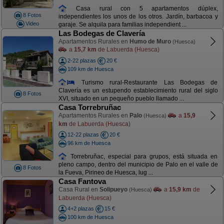
Casa rural con 5 apartamentos dúplex,
8 Fotos
independientes los unos de los otros. Jardín, barbacoa y
Video
garaje. Se alquila para familias independient ...
Las Bodegas de Clavería
Apartamentos Rurales en
Humo de Muro
(Huesca)
a
15,7 km
de Labuerda (Huesca)
2-22 plazas
20 €
109 km de Huesca
Turismo rural-Restaurante Las Bodegas de
Clavería es un estupendo establecimiento rural del siglo
8 Fotos
XVI, situado en un pequeño pueblo llamado ...
Casa Torrebruñac
Apartamentos Rurales en
Palo
a
15,9
(Huesca)
km
de Labuerda (Huesca)
12-22 plazas
20 €
96 km de Huesca
Torrebruñac, especial para grupos, está situada en
pleno campo, dentro del municipio de Palo en el valle de
8 Fotos
la Fueva, Pirineo de Huesca, lug ...
Casa Fantova
Casa Rural en
Solipueyo
a
15,9 km
de
(Huesca)
Labuerda (Huesca)
4+2 plazas
15 €
100 km de Huesca