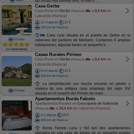
las zonas mas bonitas sino, la mas d ...
Casa Gerbe
Casa Rural en
Gerbe
a
8,6 km
de
(Huesca)
Labuerda (Huesca)
12+3 plazas
22 €
130 km de Huesca
Casa rural situada en el pueblo de Gerbe en la
8 Fotos
cabecera del pantano de Mediano. Contamos 6 amplias
habitaciones, algunas tienen un pequeño b ...
(1 comentario)
Casas Rurales Pirineo
Casa Rural en
Gerbe
a
8,6 km
de
(Huesca)
Labuerda (Huesca)
54+6 plazas
22 €
120 km de Huesca
La rehabilitación con mucho encanto en piedra y
madera de una antigua casa solariega del siglo XVI
8 Fotos
situada en el corazón del Pirineo de Hues ...
Apartamentos Borda Falceto
Apartamentos Rurales en
Coscojuela de Sobrarbe
a
10,4 km
de Labuerda (Huesca)
(Huesca)
2+2 plazas
20 €
100 km de Huesca
Borda Falceto Luna y Sol son dos apartamentos
ubicados en una casa de piedra de un pequeño pueblo