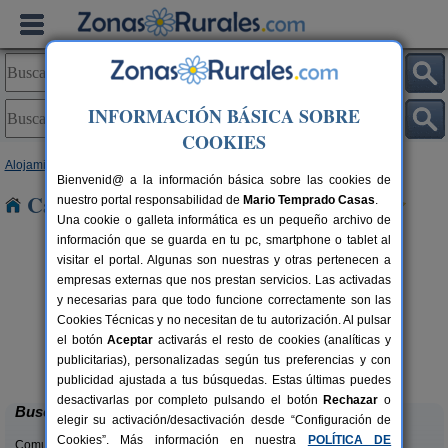
INFORMACIÓN BÁSICA SOBRE
COOKIES
Alojamientos
>
Aragón
>
Huesca
> Lecina
Bienvenid@ a la información básica sobre las cookies de
Casas Rurales cerca de Lecina
nuestro portal responsabilidad de
Mario Temprado Casas
.
Una cookie o galleta informática es un pequeño archivo de
información que se guarda en tu pc, smartphone o tablet al
visitar el portal. Algunas son nuestras y otras pertenecen a
empresas externas que nos prestan servicios. Las activadas
y necesarias para que todo funcione correctamente son las
Cookies Técnicas y no necesitan de tu autorización. Al pulsar
el botón
Aceptar
activarás el resto de cookies (analíticas y
Mirador de La Herradura
rs.
7+2 pers.
publicitarias), personalizadas según tus preferencias y con
 €
40 €
Embún (Huesca)
desde
publicidad ajustada a tus búsquedas. Estas últimas puedes
desactivarlas por completo pulsando el botón
Rechazar
o
Buscar
elegir su activación/desactivación desde “Configuración de
Cookies”. Más información en nuestra
POLÍTICA DE
Comunidades: