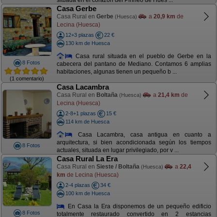
situada en el corazón del Pirineo de Hues ...
Casa Gerbe
Casa Rural en
Gerbe
a
20,9 km
de
(Huesca)
Lecina (Huesca)
12+3 plazas
22 €
130 km de Huesca
Casa rural situada en el pueblo de Gerbe en la
8 Fotos
cabecera del pantano de Mediano. Contamos 6 amplias
habitaciones, algunas tienen un pequeño b ...
(1 comentario)
Casa Lacambra
Casa Rural en
Boltaña
a
21,4 km
de
(Huesca)
Lecina (Huesca)
2-8+1 plazas
15 €
114 km de Huesca
Casa Lacambra, casa antigua en cuanto a
arquitectura, si bien acondicionada según los tiempos
8 Fotos
actuales, situada en lugar privilegiado, por v ...
Casa Rural La Era
Casa Rural en
Sieste / Boltaña
a
22,4
(Huesca)
km
de Lecina (Huesca)
2-4 plazas
34 €
100 km de Huesca
En Casa la Era disponemos de un pequeño edificio
8 Fotos
totalmente restaurado convertido en 2 estancias