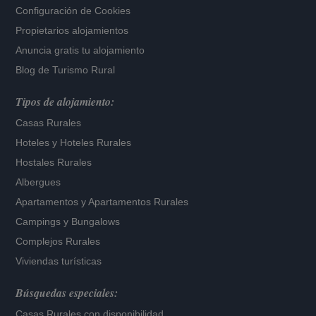
Configuración de Cookies
Propietarios alojamientos
Anuncia gratis tu alojamiento
Blog de Turismo Rural
Tipos de alojamiento:
Casas Rurales
Hoteles
y
Hoteles Rurales
Hostales Rurales
Albergues
Apartamentos
y
Apartamentos Rurales
Campings y Bungalows
Complejos Rurales
Viviendas turísticas
Búsquedas especiales:
Casas Rurales con disponibilidad