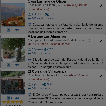
Casa Larriero de Olsón
Casa Rural en
Olsón
a
8,5 km
de
(Huesca)
Lecina (Huesca)
4+1 plazas
15 €
100 km de Huesca
Casa Larriero es una oferta de alojamiento de turismo
rural en la comarca de Sobrarbe, provincia de Huesca,
8 Fotos
localidad de Olsón. Se trata de ...
Albergue Las Almunias
Albergue en
Las Almunias de Rodellar
(Huesca)
a
9,1 km
de Lecina (Huesca)
32 plazas
17 €
50 km de Huesca
Situado en el corazón del Parque Natural de la Sierra
y Cañones de Guara. Acogedor edificio con hasta 32
8 Fotos
plazas. El albergue consta de tres ...
El Corral de Villacampa
Casa Rural en
Mondot
a
9,1 km
de
(Huesca)
Lecina (Huesca)
4 plazas
20 €
90 km de Huesca
El Corral de Villacampa es una casa rural construida y
8 Fotos
diseñada en 2009 con la madera y la piedra original de la
Comarca del Sobrarbe, en Hu ...
(1 comentario)