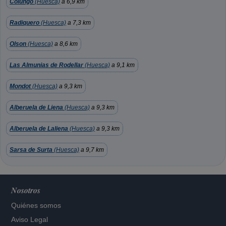
Colungo
(Huesca)
a 6,9 km
Radiquero
(Huesca)
a 7,3 km
Olson
(Huesca)
a 8,6 km
Las Almunias de Rodellar
(Huesca)
a 9,1 km
Mondot
(Huesca)
a 9,3 km
Alberuela de Liena
(Huesca)
a 9,3 km
Alberuela de Laliena
(Huesca)
a 9,3 km
Sarsa de Surta
(Huesca)
a 9,7 km
Nosotros
Quiénes somos
Aviso Legal