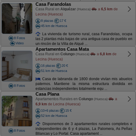
Casa Farandolas
Casa Rural en
Alquézar
a
6,5 km
de
(Huesca)
Lecina (Huesca)
8 plazas
17 €
45 km de Huesca
La vivienda de turismo rural, casa Farandolas, ocupa
8 Fotos
las 2 plantas más bajas de una antigua casa de pueblo en
Video
un rincón de la Villa de Alqué ...
Apartamentos Casa Mata
Casa Rural en
Colungo
a
6,8 km
de
(Huesca)
Lecina (Huesca)
16 plazas
20 €
51 km de Huesca
Casa de labranda de 1800 donde vivían mis abuelos
paternos. Mantiene la misma estructura dividida en
8 Fotos
estancias independientes totalmente equ ...
Casa Plana
Apartamentos Rurales en
Colungo
a
(Huesca)
6,9 km
de Lecina (Huesca)
10+6 plazas
15 €
52 km de Huesca
Disponemos de 3 apartamentos rurales completos e
independientes de 6 y 4 plazas, La Palomera, As Peñas
8 Fotos
Bllancas y Lo Portal. Casa apartament ...