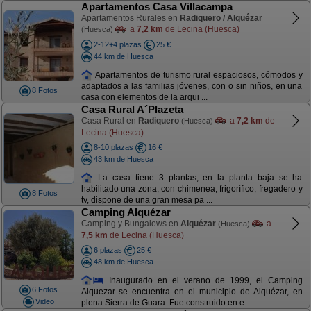
Apartamentos Casa Villacampa
Apartamentos Rurales en
Radiquero / Alquézar
a
7,2 km
de Lecina (Huesca)
(Huesca)
2-12+4 plazas
25 €
44 km de Huesca
Apartamentos de turismo rural espaciosos, cómodos y
adaptados a las familias jóvenes, con o sin niños, en una
8 Fotos
casa con elementos de la arqui ...
Casa Rural A´Plazeta
Casa Rural en
Radiquero
a
7,2 km
de
(Huesca)
Lecina (Huesca)
8-10 plazas
16 €
43 km de Huesca
La casa tiene 3 plantas, en la planta baja se ha
habilitado una zona, con chimenea, frigorífico, fregadero y
8 Fotos
tv, dispone de una gran mesa pa ...
Camping Alquézar
Camping y Bungalows en
Alquézar
a
(Huesca)
7,5 km
de Lecina (Huesca)
6 plazas
25 €
48 km de Huesca
Inaugurado en el verano de 1999, el Camping
6 Fotos
Alquezar se encuentra en el municipio de Alquézar, en
Video
plena Sierra de Guara. Fue construido en e ...