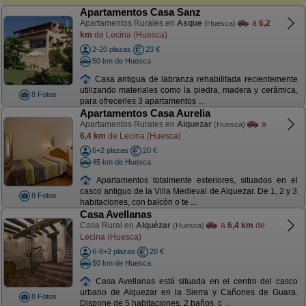
Apartamentos Casa Sanz
Apartamentos Rurales en
Asque
a
6,2
(Huesca)
km
de Lecina (Huesca)
2-20 plazas
23 €
50 km de Huesca
Casa antigua de labranza rehabilitada recientemente
utilizando materiales como la piedra, madera y cerámica,
8 Fotos
para ofrecerles 3 apartamentos ...
Apartamentos Casa Aurelia
Apartamentos Rurales en
Alquezar
a
(Huesca)
6,4 km
de Lecina (Huesca)
6+2 plazas
20 €
45 km de Huesca
Apartamentos totalmente exteriores, situados en el
casco antiguo de la Villa Medieval de Alquezar. De 1, 2 y 3
8 Fotos
habitaciones, con balcón o te ...
Casa Avellanas
Casa Rural en
Alquézar
a
6,4 km
de
(Huesca)
Lecina (Huesca)
6-8+2 plazas
20 €
50 km de Huesca
Casa Avellanas está situada en el centro del casco
urbano de Alquezar en la Sierra y Cañones de Guara.
8 Fotos
Dispone de 5 habitaciones, 2 baños, c ...