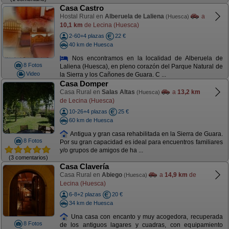
Casa Castro
Hostal Rural en
Alberuela de Laliena
a
(Huesca)
10,1 km
de Lecina (Huesca)
2-60+4 plazas
22 €
40 km de Huesca
Nos encontramos en la localidad de Alberuela de
8 Fotos
Laliena (Huesca), en pleno corazón del Parque Natural de
Video
la Sierra y los Cañones de Guara. C ...
Casa Domper
Casa Rural en
Salas Altas
a
13,2 km
(Huesca)
de Lecina (Huesca)
10-26+4 plazas
25 €
60 km de Huesca
Antigua y gran casa rehabilitada en la Sierra de Guara.
8 Fotos
Por su gran capacidad es ideal para encuentros familiares
y/o grupos de amigos de ha ...
(3 comentarios)
Casa Clavería
Casa Rural en
Abiego
a
14,9 km
de
(Huesca)
Lecina (Huesca)
6-8+2 plazas
20 €
34 km de Huesca
Una casa con encanto y muy acogedora, recuperada
8 Fotos
de los antiguos lagares y cuadras, con equipamiento