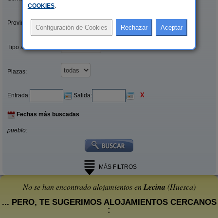
COOKIES
.
Provincias/Islas:
Tipo alquiler:
Plazas:
X
Entrada:
Salida:
Fechas más buscadas
pueblo:
MÁS FILTROS
No se han encontrado alojamientos en
Lecina
(Huesca)
... PERO, TE SUGERIMOS ALOJAMIENTOS CERCANOS
: