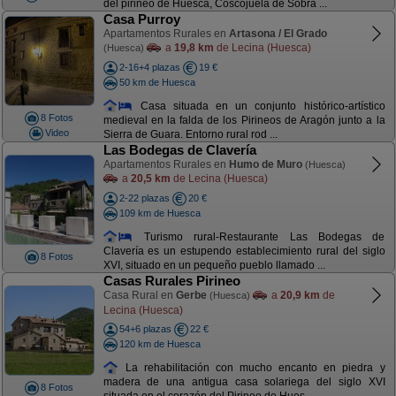
del pirineo de Huesca, Coscojuela de Sobra ...
Casa Purroy
Apartamentos Rurales en
Artasona / El Grado
a
19,8 km
de Lecina (Huesca)
(Huesca)
2-16+4 plazas
19 €
50 km de Huesca
Casa situada en un conjunto histórico-artístico
8 Fotos
medieval en la falda de los Pirineos de Aragón junto a la
Video
Sierra de Guara. Entorno rural rod ...
Las Bodegas de Clavería
Apartamentos Rurales en
Humo de Muro
(Huesca)
a
20,5 km
de Lecina (Huesca)
2-22 plazas
20 €
109 km de Huesca
Turismo rural-Restaurante Las Bodegas de
Clavería es un estupendo establecimiento rural del siglo
8 Fotos
XVI, situado en un pequeño pueblo llamado ...
Casas Rurales Pirineo
Casa Rural en
Gerbe
a
20,9 km
de
(Huesca)
Lecina (Huesca)
54+6 plazas
22 €
120 km de Huesca
La rehabilitación con mucho encanto en piedra y
madera de una antigua casa solariega del siglo XVI
8 Fotos