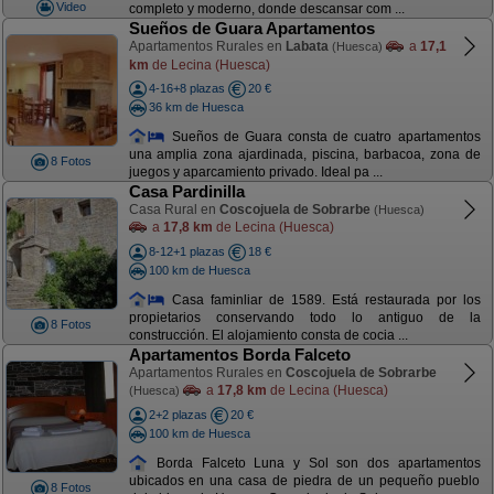
Video
completo y moderno, donde descansar com ...
Sueños de Guara Apartamentos
Apartamentos Rurales en
Labata
a
17,1
(Huesca)
km
de Lecina (Huesca)
4-16+8 plazas
20 €
36 km de Huesca
Sueños de Guara consta de cuatro apartamentos
una amplia zona ajardinada, piscina, barbacoa, zona de
8 Fotos
juegos y aparcamiento privado. Ideal pa ...
Casa Pardinilla
Casa Rural en
Coscojuela de Sobrarbe
(Huesca)
a
17,8 km
de Lecina (Huesca)
8-12+1 plazas
18 €
100 km de Huesca
Casa faminliar de 1589. Está restaurada por los
propietarios conservando todo lo antiguo de la
8 Fotos
construcción. El alojamiento consta de cocia ...
Apartamentos Borda Falceto
Apartamentos Rurales en
Coscojuela de Sobrarbe
a
17,8 km
de Lecina (Huesca)
(Huesca)
2+2 plazas
20 €
100 km de Huesca
Borda Falceto Luna y Sol son dos apartamentos
ubicados en una casa de piedra de un pequeño pueblo
8 Fotos