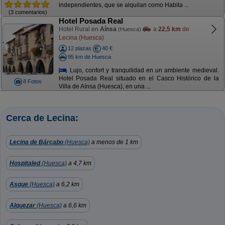
independientes, que se alquilan como Habita ...
(3 comentarios)
Hotel Posada Real
Hotel Rural en
Aínsa
a
22,5 km
de
(Huesca)
Lecina (Huesca)
12 plazas
40 €
95 km de Huesca
Lujo, confort y tranquilidad en un ambiente medieval.
Hotel Posada Real situado en el Casco Histórico de la
8 Fotos
Villa de Aínsa (Huesca), en una ...
Cerca de Lecina:
Lecina de Bárcabo
(Huesca)
a menos de 1 km
Hospitaled
(Huesca)
a 4,7 km
Asque
(Huesca)
a 6,2 km
Alquezar
(Huesca)
a 6,6 km