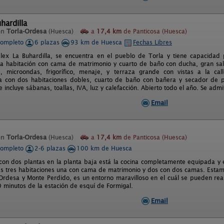
hardilla
en
Torla-Ordesa
(Huesca)
a
17,4 km
de Panticosa (Huesca)
completo
6 plazas
93 km de Huesca
Fechas Libres
ex La Buhardilla, se encuentra en el pueblo de Torla y tiene capacidad 
a habitación con cama de matrimonio y cuarto de baño con ducha, gran sa
a, microondas, frigorífico, menaje, y terraza grande con vistas a la ca
a con dos habitaciones dobles, cuarto de baño con bañera y secador de p
e incluye sábanas, toallas, IVA, luz y calefacción. Abierto todo el año. Se adm
Email
en
Torla-Ordesa
(Huesca)
a
17,4 km
de Panticosa (Huesca)
completo
2-6 plazas
100 km de Huesca
con dos plantas en la planta baja está la cocina completamente equipada y e
as tres habitaciones una con cama de matrimonio y dos con dos camas. Estamo
Ordesa y Monte Perdido, es un entorno maravilloso en el cuál se pueden realiz
 minutos de la estación de esquí de Formigal.
Email