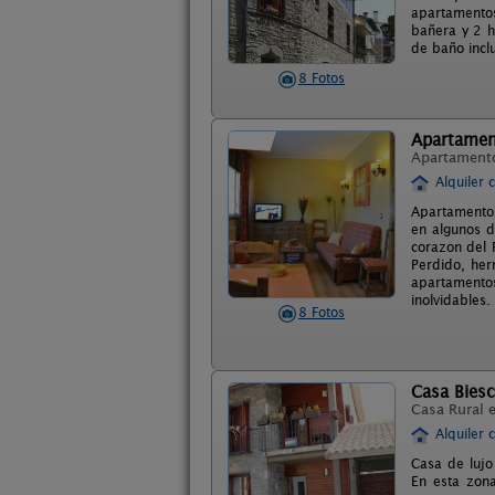
apartamentos
bañera y 2 h
de baño incl
8 Fotos
Apartamen
Apartament
Alquiler 
Apartamentos
en algunos d
corazon del 
Perdido, her
apartamento
inolvidables.
8 Fotos
Casa Bies
Casa Rural 
Alquiler 
Casa de lujo
En esta zona