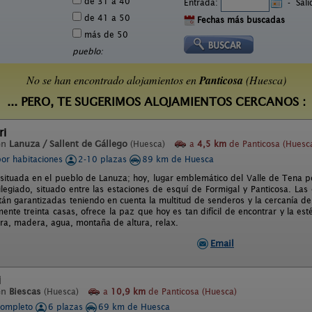
de 31 a 40
Entrada:
-
Sal
de 41 a 50
Fechas más buscadas
más de 50
pueblo:
No se han encontrado alojamientos en
Panticosa
(Huesca)
... PERO, TE SUGERIMOS ALOJAMIENTOS CERCANOS :
ri
en
Lanuza / Sallent de Gállego
(Huesca)
a
4,5 km
de Panticosa (Huesc
por habitaciones
2-10 plazas
89 km de Huesca
 situada en el pueblo de Lanuza; hoy, lugar emblemático del Valle de Tena p
vilegiado, situado entre las estaciones de esquí de Formigal y Panticosa. L
stán garantizadas teniendo en cuenta la multitud de senderos y la cercanía d
nte treinta casas, ofrece la paz que hoy es tan difícil de encontrar y la est
rra, madera, agua, montaña de altura, relax.
Email
i
en
Biescas
(Huesca)
a
10,9 km
de Panticosa (Huesca)
completo
6 plazas
69 km de Huesca