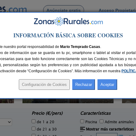
Anúnciate gratis
Acceso Propietar
Busca por pueblo
INFORMACIÓN BÁSICA SOBRE COOKIES
de Panticosa
de nuestro portal responsabilidad de
Mario Temprado Casas
.
o de información que se guarda en tu pc, smartphone o tablet al visitar el port
ecesarias para que todo funcione correctamente son las Cookies Técnicas y no ne
rias), personalizadas según tus preferencias y con publicidad ajustada a tus búsq
sactivación desde “Configuración de Cookies”. Más información en nuestra
POLÍTI
Apartamentos Rurales Cañardo
2 pers.
2-17+4 pers.
40 €
22 €
Orós Alto (Huesca)
e
desde
Precio (€/pers)
Características
de 1 a 20
Piscina
Admite animales
de 21 a 30
Mostrar más características