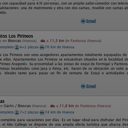
 con capacidad para 4/6 personas, con un amplio salón-comedor con televis
abitaciones: una de matrimonio y otra con dos camas, mueble con camas aba
uida.
Email
tos Los Pirineos
o en
Biescas
(Huesca)
a
11,5 km
de Panticosa (Huesca)
completo
4+2 plazas
70 km de Huesca
 Los Pirineos son unos acogedores apartamentos totalmente equipados de 
e ellos. Apartamentos Los Pirineos se encuentran situados en la localidad de
Pirineo Aragonés. Su proximidad a las pistas de esquí de Formigal y Pantico
mosas localidades cono Jaca o Ainsa, etc. hacen de su ubicación un valor a
s. Ideales tanto para pasar un fin de semana de Esquí o actividades
Email
cas
en
Gavin / Biescas
(Huesca)
a
11,6 km
de Panticosa (Huesca)
completo
7+2 plazas
74 km de Huesca
 completa para vacaciones por días. Es un lugar ideal para disfrutar del Pir
 el Alto Gállego se dispone de una amplia oferta turística que abarca de