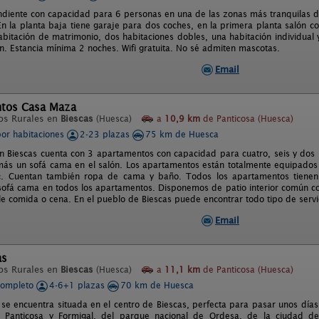
diente con capacidad para 6 personas en una de las zonas más tranquilas d
En la planta baja tiene garaje para dos coches, en la primera planta salón c
abitación de matrimonio, dos habitaciones dobles, una habitación individual y
ón. Estancia mínima 2 noches. Wifi gratuita. No sé admiten mascotas.
Email
tos Casa Maza
os Rurales en
Biescas
(Huesca)
a
10,9 km
de Panticosa (Huesca)
por habitaciones
2-23 plazas
75 km de Huesca
 Biescas cuenta con 3 apartamentos con capacidad para cuatro, seis y dos
más un sofá cama en el salón. Los apartamentos están totalmente equipados c
tc. Cuentan también ropa de cama y baño. Todos los apartamentos tienen
 sofá cama en todos los apartamentos. Disponemos de patio interior común 
e comida o cena. En el pueblo de Biescas puede encontrar todo tipo de servi
Email
as
os Rurales en
Biescas
(Huesca)
a
11,1 km
de Panticosa (Huesca)
completo
4-6+1 plazas
70 km de Huesca
 se encuentra situada en el centro de Biescas, perfecta para pasar unos días 
 Panticosa y Formigal, del parque nacional de Ordesa, de la ciudad de