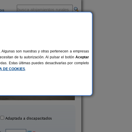
ios
-
al. Algunas son nuestras y otras pertenecen a empresas
cesitan de tu autorización. Al pulsar el botón
Aceptar
uedas. Estas últimas puedes desactivarlas por completo
CA DE COOKIES
.
Casa Quini
Apartamento MARB
6 pers.
25 €
Biescas (Huesca)
Torla Ordesa (Hues
desde
Adaptada a discapacitados