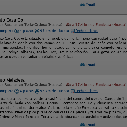
Email
to Casa Go
os Rurales en
Torla-Ordesa
(Huesca)
a
17,4 km
de Panticosa (Huesca)
completo
4 plazas
93 km de Huesca
Fechas Libres
to Casa Go, está situado en el pueblo de Torla. Tiene capacidad para 4 pe
 habitación doble con dos camas de 1. 05m., cuarto de baño con bañera
a, microondas, frigorífico, horno, lavadora, menaje … y salón comedor gran
 Se incluye sábanas, toallas, IVA, luz y calefacción. Torla goza de abunda
ue se pueden consultar en páginas genéricas.
Email
to Maladeta
os Rurales en
Torla-Ordesa
(Huesca)
a
17,4 km
de Panticosa (Huesca)
completo
4 plazas
93 km de Huesca
Fechas Libres
 tranquila, con zona verde, a casi 1 Km. del centro del pueblo. Consta de 1 
arto de baño con bañera, Cocina – comedor con TV y chimenea cerrada. V
 admite 1 animal domestico. Abierto todo el año En época estival hay piscin
lefacción. Pueblo típico pirenaico con casas de piedra y tejados de pizarra, q
Ordesa y Monte Perdido. Torla goza de abundantes servicios y actividades turí
Email