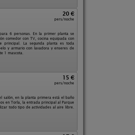
20 €
pers/noche
para 6 personas. En la primer planta se
lón comedor con TV, cocina equipada con
lle principal. La segunda planta es toda
elo y armario con lavadora y enseres de
ite 1 mascota.
15 €
pers/noche
l salón, en la planta primera está el baño
s en Torla, la entrada principal al Parque
ar todo tipo de actividades al aire libre.