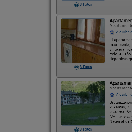
8 Fotos
Apartamen
Apartament
Alquiler 
El apartamen
matrimonio,
vitrocerámic
todo el año.
deportivas q
8 Fotos
Apartamen
Apartament
Alquiler 
Urbanización
2 camas, Cu
lavadora. Se
IVA, luz y ca
Nacional de 
8 Fotos