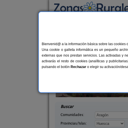
Busca por alojamiento
Alojamientos
>
Aragón
>
Huesca
> Panticosa
Casas Rurales cerca 
Bienvenid@ a la información básica sobre las cookies 
Una cookie o galleta informática es un pequeño archiv
externas que nos prestan servicios. Las activadas y n
activarás el resto de cookies (analíticas y publicita
pulsando el botón
Rechazar
o elegir su activación/de
quézar
Mirador de La Herradura
6 pers.
7+
25 €
uesca)
Embún (Huesca)
desde
desd
Buscar
Comunidades:
Provincias/Islas: