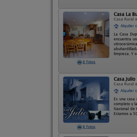
Casa La Bu
Casa Rural 
Alquiler 
La Casa Dupl
encuentra un
vitrocerámic
abuhardillad
limpieza. Y s
8 Fotos
Casa Julio
Casa Rural 
Alquiler 
Es una casa 
completo y l
Nacional de 
Estamos a 50
8 Fotos