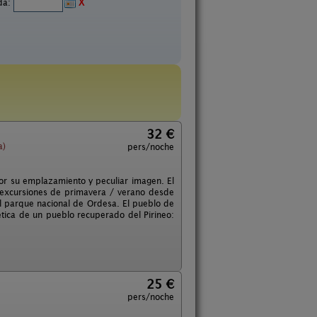
ida:
X
32 €
a)
pers/noche
or su emplazamiento y peculiar imagen. El
as excursiones de primavera / verano desde
el parque nacional de Ordesa. El pueblo de
ética de un pueblo recuperado del Pirineo:
25 €
pers/noche