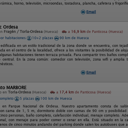
erámica, horno, televisión, microondas, tostadora, plancha, cafetera y frigorífi
Email
z Ordesa
en
Fragén / Torla-Ordesa
(Huesca)
a
16,9 km
de Panticosa (Huesca)
por habitaciones
10+2 plazas
90 km de Huesca
 edificada en un estilo tradicional de la zona donde se encuentra, con te
da en el centro de la localidad, ofrece a los visitantes la posibilidad de al
algunas habitaciones tienen terraza privada. Para compartir tres baños compl
e central. En la zona común: comedor con televisión, zona wifi y amplia t
ésticos.
Email
nto MARBORE
o en
Torla-Ordesa
(Huesca)
a
17,4 km
de Panticosa (Huesca)
completo
5 plazas
100 km de Huesca
 en Parque Nacional de Ordesa. Nuestro apartamento consta de salón-
con cama de 1, 5 m, dormitorio doble con camas de 90 cm y posibilidad 
cinco personas, baño completo, calefacción individual, menaje completo. Ad
nal, con menaje para poder comer o cenar en ella. Está situado en la cal
menos de cinco minutos andando del parking donde salen los autobuses que 