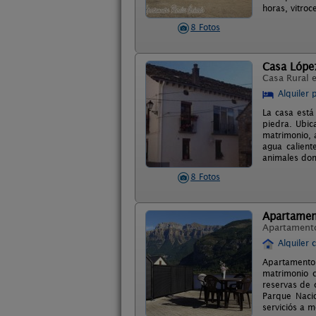
horas, vitroc
8 Fotos
Casa Lópe
Casa Rural 
Alquiler 
La casa está
piedra. Ubica
matrimonio, 
agua calient
animales dom
8 Fotos
Apartame
Apartament
Alquiler 
Apartamento
matrimonio 
reservas de 
Parque Nacio
serviciós a 