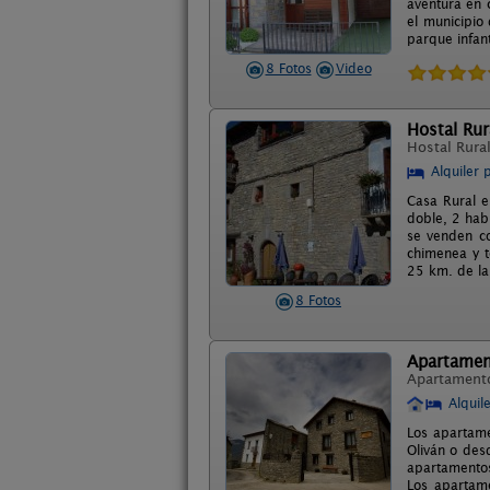
aventura en 
el municipio
parque infant
8 Fotos
Video
Hostal Rur
Hostal Rura
Alquiler 
Casa Rural e
doble, 2 hab
se venden co
chimenea y t
25 km. de la
8 Fotos
Apartamen
Apartament
Alquil
Los apartam
Oliván o desd
apartamentos
Los apartame