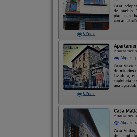
Casa indepen
del pueblo. 
planta una h
con antelaci
8 Fotos
Apartamen
Apartament
Alquiler 
Casa Maza en
dormitorios 
lavadora, e
supletoria o
una agradabl
8 Fotos
Casa Matí
Apartament
Alquiler 
Casa Matías,
de esqui de