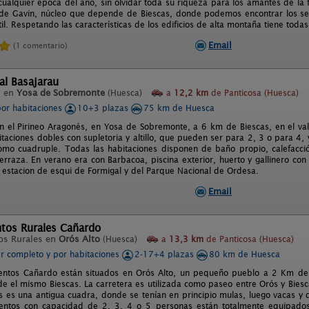
cualquier época del año, sin olvidar toda su riqueza para los amantes de la f
 de Gavin, núcleo que depende de Biescas, donde podemos encontrar los servi
il. Respetando las características de los edificios de alta montaña tiene tod
Email
(1 comentario)
al Basajarau
l en
Yosa de Sobremonte
(Huesca)
a
12,2 km
de Panticosa (Huesca)
por habitaciones
10+3 plazas
75 km de Huesca
n el Pirineo Aragonés, en Yosa de Sobremonte, a 6 km de Biescas, en el va
itaciones dobles con supletoria y altillo, que pueden ser para 2, 3 o para 4
mo cuadruple. Todas las habitaciones disponen de baño propio, calefacción 
erraza. En verano era con Barbacoa, piscina exterior, huerto y gallinero con 
 estacion de esqui de Formigal y del Parque Nacional de Ordesa.
Email
tos Rurales Cañardo
os Rurales en
Orós Alto
(Huesca)
a
13,3 km
de Panticosa (Huesca)
er completo y por habitaciones
2-17+4 plazas
80 km de Huesca
entos Cañardo están situados en Orós Alto, un pequeño pueblo a 2 Km de 
e el mismo Biescas. La carretera es utilizada como paseo entre Orós y Biesca
 es una antigua cuadra, donde se tenían en principio mulas, luego vacas y d
ntos con capacidad de 2, 3, 4 o 5 personas están totalmente equipados: 