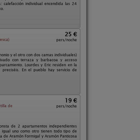
calefacción individual encendida las 24
co.
25 €
esca)
pers/noche
onio y el otro con dos camas individuales)
rivado con terraza y barbacoa y acceso
arcamiento. Lourdes y Eric residen en la
 preciséis. En el pueblo hay servicio de
19 €
illa de
pers/noche
consta de 2 apartamentos independientes
 igual uno como otro tienen todo tipo de
rca de Aramón Formigal y Aramón Panticosa