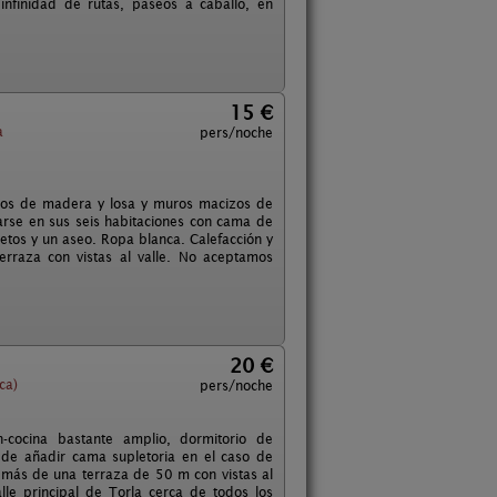
nfinidad de rutas, paseos a caballo, en
15 €
a
pers/noche
jados de madera y losa y muros macizos de
ojarse en sus seis habitaciones con cama de
etos y un aseo. Ropa blanca. Calefacción y
erraza con vistas al valle. No aceptamos
20 €
ca)
pers/noche
cocina bastante amplio, dormitorio de
de añadir cama supletoria en el caso de
emás de una terraza de 50 m con vistas al
le principal de Torla cerca de todos los