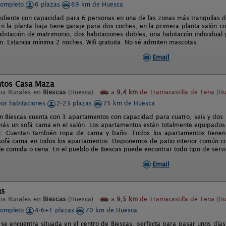
completo
6 plazas
69 km de Huesca
diente con capacidad para 6 personas en una de las zonas más tranquilas d
En la planta baja tiene garaje para dos coches, en la primera planta salón c
abitación de matrimonio, dos habitaciones dobles, una habitación individual y
ón. Estancia mínima 2 noches. Wifi gratuita. No sé admiten mascotas.
Email
tos Casa Maza
os Rurales en
Biescas
(Huesca)
a
9,4 km
de Tramacastilla de Tena (Hu
por habitaciones
2-23 plazas
75 km de Huesca
 Biescas cuenta con 3 apartamentos con capacidad para cuatro, seis y dos
más un sofá cama en el salón. Los apartamentos están totalmente equipados c
tc. Cuentan también ropa de cama y baño. Todos los apartamentos tienen
 sofá cama en todos los apartamentos. Disponemos de patio interior común 
e comida o cena. En el pueblo de Biescas puede encontrar todo tipo de servi
Email
as
os Rurales en
Biescas
(Huesca)
a
9,5 km
de Tramacastilla de Tena (Hu
completo
4-6+1 plazas
70 km de Huesca
 se encuentra situada en el centro de Biescas, perfecta para pasar unos días 