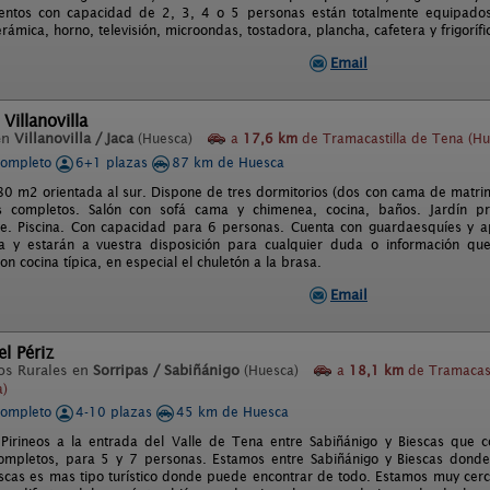
ntos con capacidad de 2, 3, 4 o 5 personas están totalmente equipados: 
erámica, horno, televisión, microondas, tostadora, plancha, cafetera y frigorífi
Email
Villanovilla
en
Villanovilla / Jaca
(Huesca)
a
17,6 km
de Tramacastilla de Tena (Hu
completo
6+1 plazas
87 km de Huesca
80 m2 orientada al sur. Dispone de tres dormitorios (dos con cama de matrim
 completos. Salón con sofá cama y chimenea, cocina, baños. Jardín p
e. Piscina. Con capacidad para 6 personas. Cuenta con guardaesquíes y ap
a y estarán a vuestra disposición para cualquier duda o información que
on cocina típica, en especial el chuletón a la brasa.
Email
l Périz
os Rurales en
Sorripas / Sabiñánigo
(Huesca)
a
18,1 km
de Tramacast
a)
completo
4-10 plazas
45 km de Huesca
Pirineos a la entrada del Valle de Tena entre Sabiñánigo y Biescas que 
ompletos, para 5 y 7 personas. Estamos entre Sabiñánigo y Biescas donde
iescas es mas tipo turístico donde puede encontrar de todo. Estamos muy ce