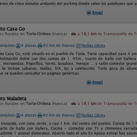
menos de cinco minutos andando del parking donde salen los autobuses que 
Email
to Casa Go
os Rurales en
Torla-Ordesa
(Huesca)
a
19,1 km
de Tramacastilla de T
completo
4 plazas
93 km de Huesca
Fechas Libres
to Casa Go, está situado en el pueblo de Torla. Tiene capacidad para 4 pe
 habitación doble con dos camas de 1. 05m., cuarto de baño con bañera
a, microondas, frigorífico, horno, lavadora, menaje … y salón comedor gran
 Se incluye sábanas, toallas, IVA, luz y calefacción. Torla goza de abunda
ue se pueden consultar en páginas genéricas.
Email
to Maladeta
os Rurales en
Torla-Ordesa
(Huesca)
a
19,1 km
de Tramacastilla de T
completo
4 plazas
93 km de Huesca
Fechas Libres
 tranquila, con zona verde, a casi 1 Km. del centro del pueblo. Consta de 1 
arto de baño con bañera, Cocina – comedor con TV y chimenea cerrada. V
 admite 1 animal domestico. Abierto todo el año En época estival hay piscin