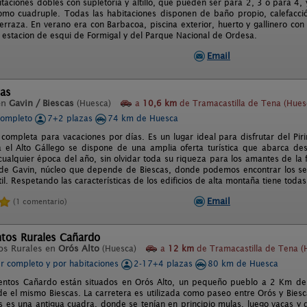
itaciones dobles con supletoria y altillo, que pueden ser para 2, 3 o para 4
mo cuadruple. Todas las habitaciones disponen de baño propio, calefacción 
erraza. En verano era con Barbacoa, piscina exterior, huerto y gallinero con 
 estacion de esqui de Formigal y del Parque Nacional de Ordesa.
Email
cas
en
Gavin / Biescas
(Huesca)
a
10,6 km
de Tramacastilla de Tena (Hues
completo
7+2 plazas
74 km de Huesca
 completa para vacaciones por días. Es un lugar ideal para disfrutar del Pir
 el Alto Gállego se dispone de una amplia oferta turística que abarca de
cualquier época del año, sin olvidar toda su riqueza para los amantes de la f
 de Gavin, núcleo que depende de Biescas, donde podemos encontrar los servi
il. Respetando las características de los edificios de alta montaña tiene tod
Email
(1 comentario)
tos Rurales Cañardo
os Rurales en
Orós Alto
(Huesca)
a
12 km
de Tramacastilla de Tena (
er completo y por habitaciones
2-17+4 plazas
80 km de Huesca
entos Cañardo están situados en Orós Alto, un pequeño pueblo a 2 Km de 
e el mismo Biescas. La carretera es utilizada como paseo entre Orós y Biesca
 es una antigua cuadra, donde se tenían en principio mulas, luego vacas y d