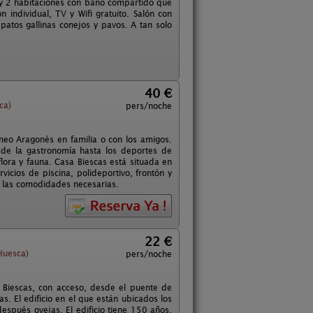
, y 2 habitaciones con baño compartido que
individual, TV y Wifi gratuito. Salón con
patos gallinas conejos y pavos. A tan solo
40 €
ca)
pers/noche
ineo Aragonés en familia o con los amigos.
sde la gastronomía hasta los deportes de
lora y fauna. Casa Biescas está situada en
cios de piscina, polideportivo, frontón y
as las comodidades necesarias.
22 €
Huesca)
pers/noche
Biescas, con acceso, desde el puente de
s. El edificio en el que están ubicados los
espués ovejas. El edificio tiene 150 años.