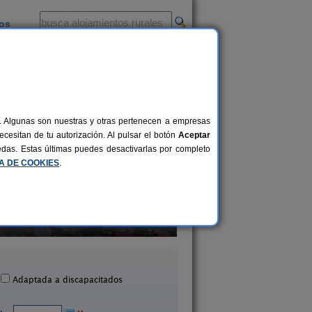
ios
-
al. Algunas son nuestras y otras pertenecen a empresas
cesitan de tu autorización. Al pulsar el botón
Aceptar
uedas. Estas últimas puedes desactivarlas por completo
CA DE COOKIES
.
Casa Rural La Bordeta
Casa Rural A´Plaz
2-4 pers.
19 €
San Juan de Plan (Huesca)
Radiquero (Huesc
desde
Adaptada a discapacitados