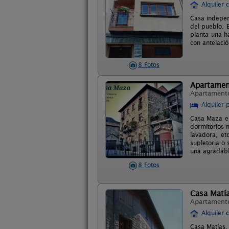
Alquiler 
Casa indepen
del pueblo. 
planta una h
con antelaci
8 Fotos
Apartamen
Apartament
Alquiler 
Casa Maza en
dormitorios 
lavadora, e
supletoria o
una agradabl
8 Fotos
Casa Matí
Apartament
Alquiler 
Casa Matías,