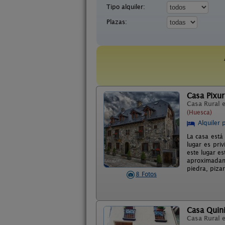
Tipo alquiler:
Plazas:
Casa Pixur
Casa Rural 
(Huesca)
Alquiler 
La casa está
lugar es pri
este lugar e
aproximadame
piedra, piza
8 Fotos
Casa Quin
Casa Rural 