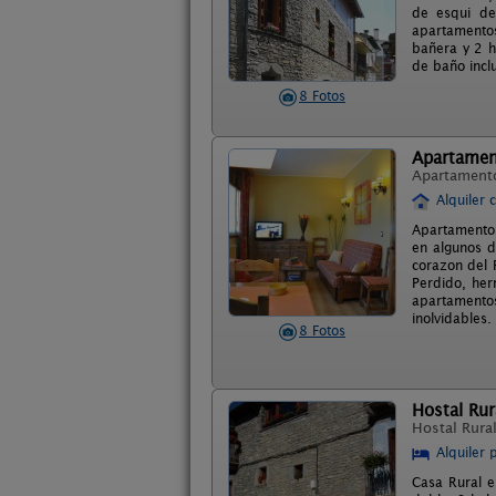
de esqui de
apartamentos
bañera y 2 h
de baño incl
8 Fotos
Apartamen
Apartament
Alquiler 
Apartamentos
en algunos d
corazon del 
Perdido, her
apartamento
inolvidables.
8 Fotos
Hostal Rur
Hostal Rura
Alquiler 
Casa Rural e