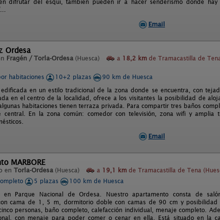
n difrutar del esquí, también pueden ir a hacer senderismo donde hay i
...
Email
z Ordesa
en
Fragén / Torla-Ordesa
(Huesca)
a
18,2 km
de Tramacastilla de Ten
por habitaciones
10+2 plazas
90 km de Huesca
 edificada en un estilo tradicional de la zona donde se encuentra, con te
da en el centro de la localidad, ofrece a los visitantes la posibilidad de al
algunas habitaciones tienen terraza privada. Para compartir tres baños compl
e central. En la zona común: comedor con televisión, zona wifi y amplia t
ésticos.
Email
nto MARBORE
o en
Torla-Ordesa
(Huesca)
a
19,1 km
de Tramacastilla de Tena (Hues
completo
5 plazas
100 km de Huesca
 en Parque Nacional de Ordesa. Nuestro apartamento consta de salón-
con cama de 1, 5 m, dormitorio doble con camas de 90 cm y posibilidad 
cinco personas, baño completo, calefacción individual, menaje completo. Ad
nal, con menaje para poder comer o cenar en ella. Está situado en la cal