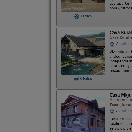
Los apartame
horas, vitroc
8 Fotos
Casa Rural 
Casa Rural 
Alquiler 
Vivienda de 
y dos baños
independient
casa contigu
restaurante c
8 Fotos
Casa Migue
Apartament
Tena (Huesc
Alquiler 
Casa en los 
totalmente c
servicios, B