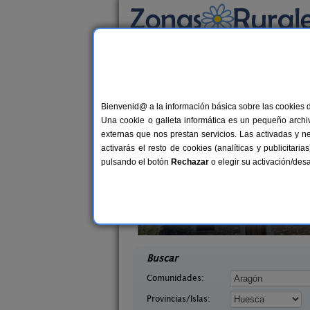
Busca por alojamiento
Alojamientos
>
Aragón
>
Huesca
> Tramacast
Casas Rurales cerca 
Bienvenid@ a la información básica sobre las cookies 
Una cookie o galleta informática es un pequeño archiv
externas que nos prestan servicios. Las activadas y n
activarás el resto de cookies (analíticas y publicita
pulsando el botón
Rechazar
o elegir su activación/de
quézar
Mirador de La Herradura
6 pers.
7+
25 €
uesca)
Embún (Huesca)
desde
desd
Buscar
Comunidades:
Provincias/Islas: