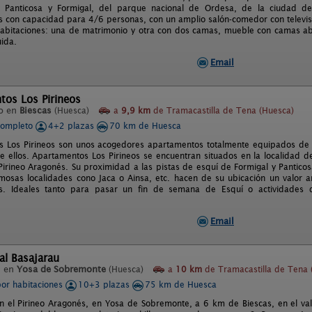
 Panticosa y Formigal, del parque nacional de Ordesa, de la ciudad de
 con capacidad para 4/6 personas, con un amplio salón-comedor con televis
abitaciones: una de matrimonio y otra con dos camas, mueble con camas aba
uida.
Email
tos Los Pirineos
o en
Biescas
(Huesca)
a
9,9 km
de Tramacastilla de Tena (Huesca)
completo
4+2 plazas
70 km de Huesca
 Los Pirineos son unos acogedores apartamentos totalmente equipados de 
e ellos. Apartamentos Los Pirineos se encuentran situados en la localidad de
Pirineo Aragonés. Su proximidad a las pistas de esquí de Formigal y Pantico
mosas localidades cono Jaca o Ainsa, etc. hacen de su ubicación un valor a
s. Ideales tanto para pasar un fin de semana de Esquí o actividades
Email
al Basajarau
l en
Yosa de Sobremonte
(Huesca)
a
10 km
de Tramacastilla de Tena 
por habitaciones
10+3 plazas
75 km de Huesca
n el Pirineo Aragonés, en Yosa de Sobremonte, a 6 km de Biescas, en el va