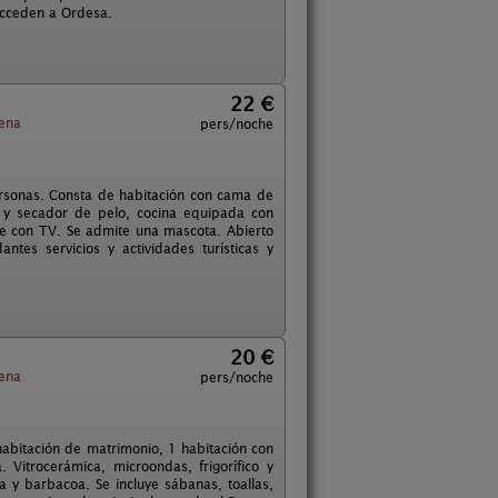
acceden a Ordesa.
22 €
ena
pers/noche
rsonas. Consta de habitación con cama de
 y secador de pelo, cocina equipada con
de con TV. Se admite una mascota. Abierto
ntes servicios y actividades turísticas y
20 €
ena
pers/noche
habitación de matrimonio, 1 habitación con
itrocerámica, microondas, frigorífico y
a y barbacoa. Se incluye sábanas, toallas,