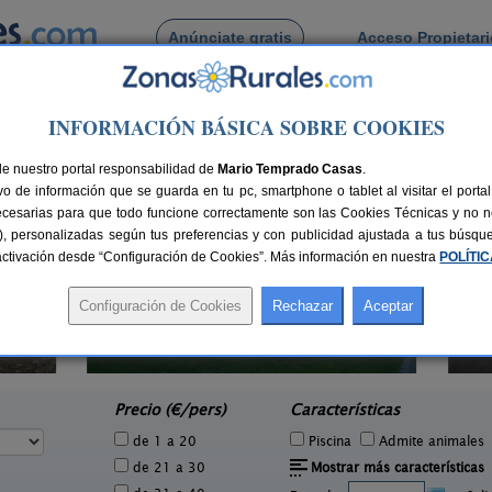
Anúnciate gratis
Acceso Propietar
Busca por pueblo
INFORMACIÓN BÁSICA SOBRE COOKIES
illa de Tena
de Tramacastilla de Tena
de nuestro portal responsabilidad de
Mario Temprado Casas
.
o de información que se guarda en tu pc, smartphone o tablet al visitar el port
ecesarias para que todo funcione correctamente son las Cookies Técnicas y no ne
rias), personalizadas según tus preferencias y con publicidad ajustada a tus búsq
sactivación desde “Configuración de Cookies”. Más información en nuestra
POLÍTI
Apartamento Maladeta
2 pers.
4 pers.
40 €
20 €
Torla Ordesa (Huesca)
e
desde
Precio (€/pers)
Características
de 1 a 20
Piscina
Admite animales
de 21 a 30
Mostrar más características