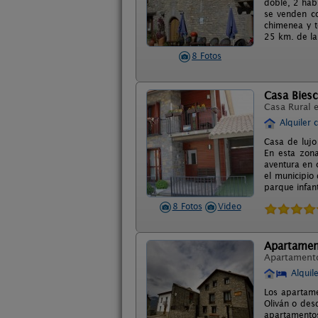
doble, 2 hab
se venden co
chimenea y t
25 km. de la
8 Fotos
Casa Bies
Casa Rural 
Alquiler 
Casa de lujo
En esta zona
aventura en 
el municipio
parque infant
8 Fotos
Video
Apartamen
Apartament
Alquil
Los apartam
Oliván o desd
apartamentos