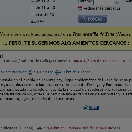
de 31 a 40
Entrada:
-
Sal
de 41 a 50
Fechas más buscadas
más de 50
pueblo:
No se han encontrado alojamientos en
Tramacastilla de Tena
(Huesca
... PERO, TE SUGERIMOS ALOJAMIENTOS CERCANOS :
ri
en
Lanuza / Sallent de Gállego
(Huesca)
a
4,7 km
de Tramacastilla de
por habitaciones
2-10 plazas
89 km de Huesca
 situada en el pueblo de Lanuza; hoy, lugar emblemático del Valle de Tena p
vilegiado, situado entre las estaciones de esquí de Formigal y Panticosa. L
stán garantizadas teniendo en cuenta la multitud de senderos y la cercanía d
nte treinta casas, ofrece la paz que hoy es tan difícil de encontrar y la est
rra, madera, agua, montaña de altura, relax.
Email
i
en
Biescas
(Huesca)
a
9,4 km
de Tramacastilla de Tena (Huesca)