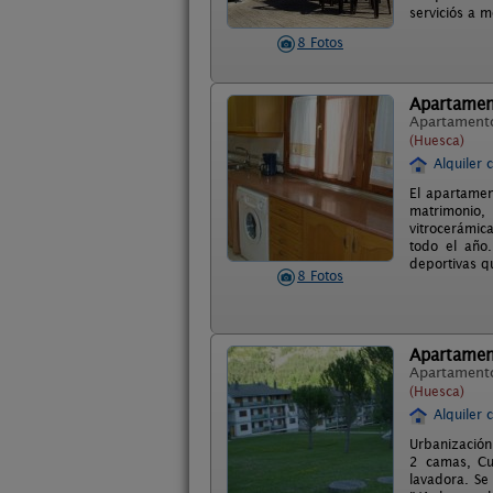
serviciós a 
8 Fotos
Apartamen
Apartament
(Huesca)
Alquiler 
El apartamen
matrimonio,
vitrocerámic
todo el año.
deportivas q
8 Fotos
Apartamen
Apartament
(Huesca)
Alquiler 
Urbanización
2 camas, Cu
lavadora. Se