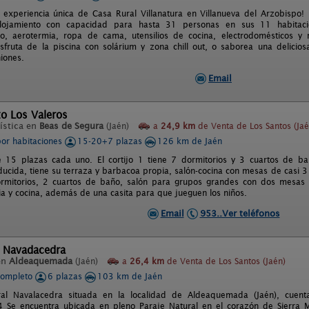
 experiencia única de Casa Rural Villanatura en Villanueva del Arzobispo! 
lojamiento con capacidad para hasta 31 personas en sus 11 habitaci
do, aerotermia, ropa de cama, utensilios de cocina, electrodomésticos y
sfruta de la piscina con solárium y zona chill out, o saborea una delici
iones.
Email
o Los Valeros
ística en
Beas de Segura
(Jaén)
a
24,9 km
de Venta de Los Santos (Jaé
por habitaciones
15-20+7 plazas
126 km de Jaén
e 15 plazas cada uno. El cortijo 1 tiene 7 dormitorios y 3 cuartos de b
ducida, tiene su terraza y barbacoa propia, salón-cocina con mesas de casi 3 
ormitorios, 2 cuartos de baño, salón para grupos grandes con dos mesas
ia y cocina, además de una casita para que jueguen los niños.
Email
953..Ver teléfonos
l Navadacedra
en
Aldeaquemada
(Jaén)
a
26,4 km
de Venta de Los Santos (Jaén)
completo
6 plazas
103 km de Jaén
al Navalacedra situada en la localidad de Aldeaquemada (Jaén), cuent
Se encuentra ubicada en pleno Paraje Natural en el corazón de Sierra Mo