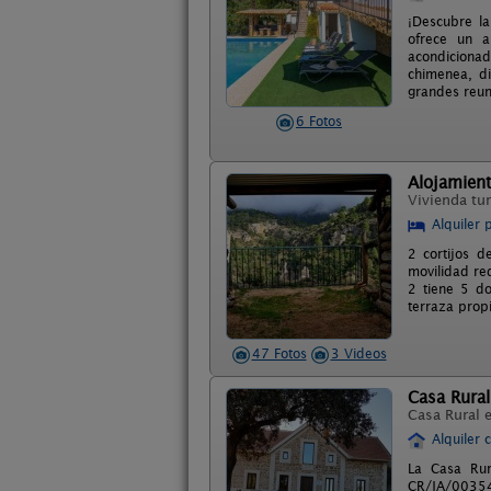
¡Descubre la
ofrece un a
acondiciona
chimenea, di
grandes reun
6 Fotos
Alojamient
Vivienda tur
Alquiler 
2 cortijos d
movilidad re
2 tiene 5 d
terraza prop
47 Fotos
3 Videos
Casa Rura
Casa Rural 
Alquiler 
La Casa Rur
CR/JA/00354 