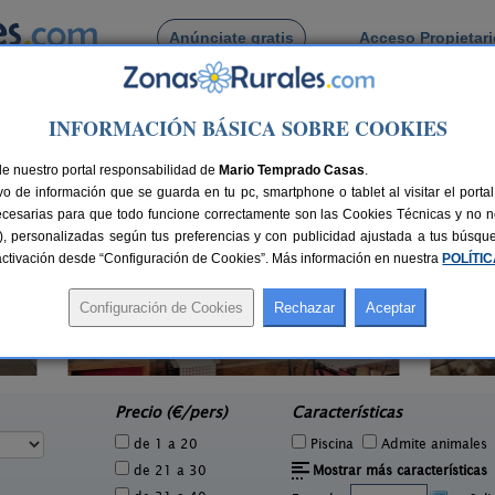
Anúnciate gratis
Acceso Propietar
Busca por pueblo
INFORMACIÓN BÁSICA SOBRE COOKIES
Los Santos
de Venta de Los Santos
de nuestro portal responsabilidad de
Mario Temprado Casas
.
o de información que se guarda en tu pc, smartphone o tablet al visitar el port
ecesarias para que todo funcione correctamente son las Cookies Técnicas y no ne
rias), personalizadas según tus preferencias y con publicidad ajustada a tus búsq
sactivación desde “Configuración de Cookies”. Más información en nuestra
POLÍTI
Alojamiento Los Valeros
Hot
2 pers.
15-20+7 pers.
25 €
25 €
Beas de Segura (Jaén)
e
desde
Precio (€/pers)
Características
de 1 a 20
Piscina
Admite animales
de 21 a 30
Mostrar más características