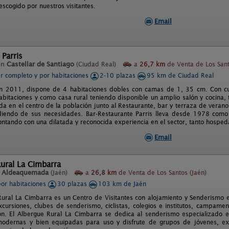
scogido por nuestros visitantes.
Email
 Parris
en
Castellar de Santiago
(Ciudad Real)
a
26,7 km
de Venta de Los Sant
er completo y por habitaciones
2-10 plazas
95 km de Ciudad Real
n 2011, dispone de 4 habitaciones dobles con camas de 1, 35 cm. Con cua
abitaciones y como casa rural teniendo disponible un amplio salón y cocina, t
ada en el centro de la población junto al Restaurante, bar y terraza de veran
iendo de sus necesidades. Bar-Restaurante Parris lleva desde 1978 como 
contando con una dilatada y reconocida experiencia en el sector, tanto hospe
Email
ural La Cimbarra
n
Aldeaquemada
(Jaén)
a
26,8 km
de Venta de Los Santos (Jaén)
por habitaciones
30 plazas
103 km de Jaén
Rural La Cimbarra es un Centro de Visitantes con alojamiento y Senderismo e
cursiones, clubes de senderismo, ciclistas, colegios e institutos, campament
ón. El Albergue Rural La Cimbarra se dedica al senderismo especializado e
modernas y bien equipadas para uso y disfrute de grupos de jóvenes, excur