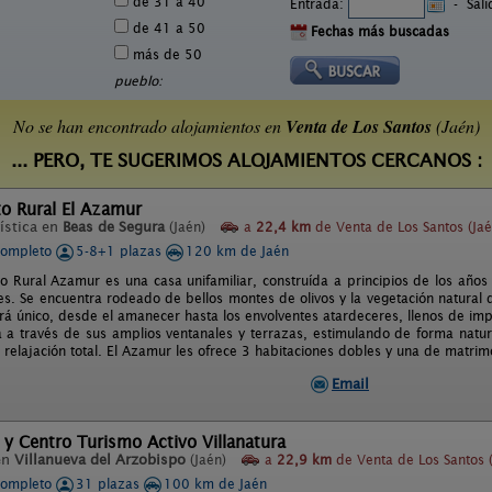
de 31 a 40
Entrada:
-
Sal
de 41 a 50
Fechas más buscadas
más de 50
pueblo:
No se han encontrado alojamientos en
Venta de Los Santos
(Jaén)
... PERO, TE SUGERIMOS ALOJAMIENTOS CERCANOS :
o Rural El Azamur
ística en
Beas de Segura
(Jaén)
a
22,4 km
de Venta de Los Santos (Jaé
completo
5-8+1 plazas
120 km de Jaén
to Rural Azamur es una casa unifamiliar, construída a principios de los año
s. Se encuentra rodeado de bellos montes de olivos y la vegetación natural 
ará único, desde el amanecer hasta los envolventes atardeceres, llenos de imp
a a través de sus amplios ventanales y terrazas, estimulando de forma natur
relajación total. El Azamur les ofrece 3 habitaciones dobles y una de matrim
Email
 y Centro Turismo Activo Villanatura
en
Villanueva del Arzobispo
(Jaén)
a
22,9 km
de Venta de Los Santos (
completo
31 plazas
100 km de Jaén