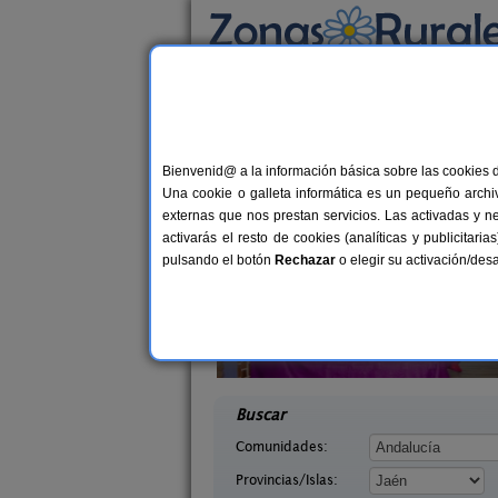
Busca por alojamiento
Alojamientos
>
Andalucía
>
Jaén
> Venta de 
Casas Rurales cerca 
Bienvenid@ a la información básica sobre las cookies 
Una cookie o galleta informática es un pequeño archiv
externas que nos prestan servicios. Las activadas y n
activarás el resto de cookies (analíticas y publicita
pulsando el botón
Rechazar
o elegir su activación/de
s Cueva
Casa La Ronda
2-8+2 pers.
2-7+
29 €
Jaén)
Jódar (Jaén)
desde
desd
Buscar
Comunidades:
Provincias/Islas: