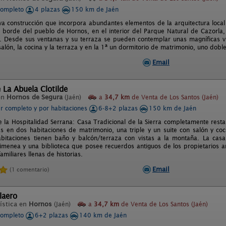
completo
4 plazas
150 km de Jaén
a construcción que incorpora abundantes elementos de la arquitectura local 
l borde del pueblo de Hornos, en el interior del Parque Natural de Cazorla, S
 III. Desde sus ventanas y su terraza se pueden contemplar unas magníficas v
salón, la cocina y la terraza y en la 1ª un dormitorio de matrimonio, uno dobl
Email
 La Abuela Clotilde
en
Hornos de Segura
(Jaén)
a
34,7 km
de Venta de Los Santos (Jaén)
er completo y por habitaciones
6-8+2 plazas
150 km de Jaén
e la Hospitalidad Serrana: Casa Tradicional de la Sierra completamente re
s en dos habitaciones de matrimonio, una triple y un suite con salón y coc
bitaciones tienen baño y balcón/terraza con vistas a la montaña. La casa t
himenea y una biblioteca que posee recuerdos antiguos de los propietarios a
familiares llenas de historias.
Email
(1 comentario)
laero
ística en
Hornos
(Jaén)
a
34,7 km
de Venta de Los Santos (Jaén)
completo
6+2 plazas
140 km de Jaén