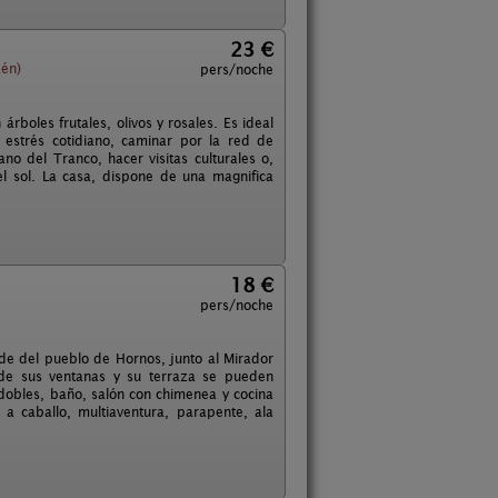
23 €
aén)
pers/noche
rboles frutales, olivos y rosales. Es ideal
estrés cotidiano, caminar por la red de
no del Tranco, hacer visitas culturales o,
l sol. La casa, dispone de una magnifica
18 €
pers/noche
orde del pueblo de Hornos, junto al Mirador
esde sus ventanas y su terraza se pueden
dobles, baño, salón con chimenea y cocina
 a caballo, multiaventura, parapente, ala