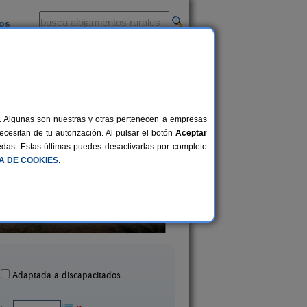
ios
-
al. Algunas son nuestras y otras pertenecen a empresas
cesitan de tu autorización. Al pulsar el botón
Aceptar
uedas. Estas últimas puedes desactivarlas por completo
CA DE COOKIES
.
el Rural La Finca Mercedes
La Casa del Oliv
2-22+2 pers.
20 €
La Iruela (Jaén)
Cazorla (Jaén)
desde
Adaptada a discapacitados