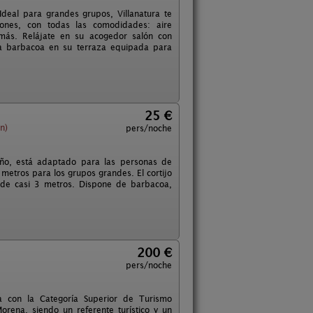
Ideal para grandes grupos, Villanatura te
ones, con todas las comodidades: aire
 más. Relájate en su acogedor salón con
osa barbacoa en su terraza equipada para
25 €
n)
pers/noche
año, está adaptado para las personas de
metros para los grupos grandes. El cortijo
 de casi 3 metros. Dispone de barbacoa,
200 €
pers/noche
a con la Categoría Superior de Turismo
rena, siendo un referente turístico y un