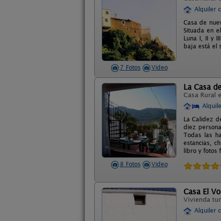
Alquiler 
Casa de nuev
Situada en e
Luna I, II y
baja está el 
7 Fotos
Video
La Casa de
Casa Rural 
Alquil
La Calidez d
diez persona
Todas las ha
estancias, c
libro y fotos 
8 Fotos
Video
Casa El Vo
Vivienda tur
Alquiler 