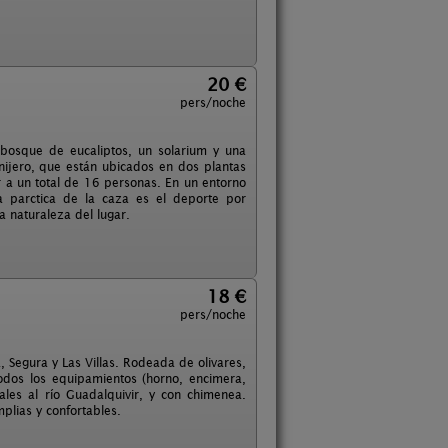
20 €
pers/noche
bosque de eucaliptos, un solarium y una
anijero, que están ubicados en dos plantas
r a un total de 16 personas. En un entorno
la parctica de la caza es el deporte por
a naturaleza del lugar.
18 €
pers/noche
a, Segura y Las Villas. Rodeada de olivares,
odos los equipamientos (horno, encimera,
les al río Guadalquivir, y con chimenea.
plias y confortables.