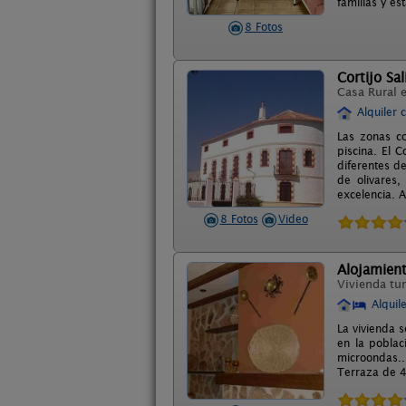
familias y es
8 Fotos
Cortijo Sa
Casa Rural 
Alquiler 
Las zonas co
piscina. El 
diferentes d
de olivares,
excelencia. A
8 Fotos
Video
Alojamient
Vivienda tur
Alquil
La vivienda s
en la poblac
microondas..
Terraza de 45