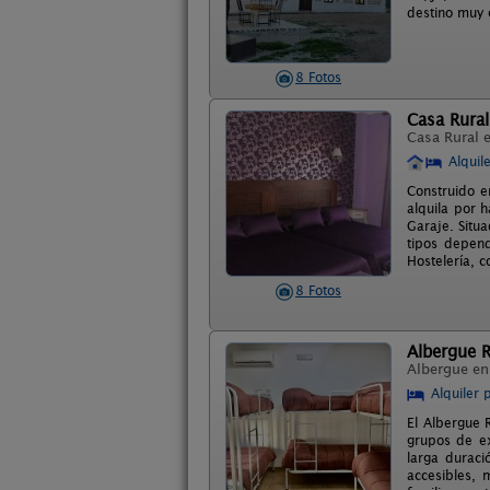
destino muy e
8 Fotos
Casa Rural
Casa Rural 
Alquil
Construido e
alquila por h
Garaje. Situ
tipos depend
Hostelería, 
8 Fotos
Albergue R
Albergue e
Alquiler 
El Albergue 
grupos de ex
larga duraci
accesibles, 