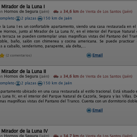
 Mirador de la Luna I
en
Hornos de Segura
(Jaén)
a
34,6 km
de Venta de Los Santos (Jaén)
completo
2 plazas
150 km de Jaén
 la Luna I es un confortable apartamento, siendo una casa restaurada en el e
e Hornos, junto al Mirador de La Luna IV, en el interior del Parque Natural 
u terraza se pueden contemplar unas magnificas vistas del Pantano del Tra
oble, baño, salón con chimenea y cocina americana. Se puede practicar d
as a caballo, senderismo, parapente, ala delta,...
Email
(2 comentarios)
 Mirador de la Luna II
en
Hornos de Segura
(Jaén)
a
34,6 km
de Venta de Los Santos (Jaén)
completo
2 plazas
150 km de Jaén
apartamento ubicado en una casa restaurada al estilo tracional. Está situado 
a Luna IV, en el interior del Parque Natural de Cazorla, Segura y las Villas.
nas magníficas vistas del Pantano del Tranco. Cuenta con un dormitorio doble
Email
 Mirador de la Luna IV
en
Hornos de Segura
(Jaén)
a
34,7 km
de Venta de Los Santos (Jaén)