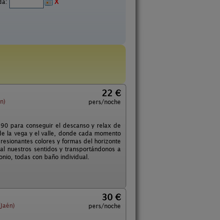
ida:
X
22 €
n)
pers/noche
s 90 para conseguir el descanso y relax de
de la vega y el valle, donde cada momento
resionantes colores y formas del horizonte
al nuestros sentidos y transportándonos a
onio, todas con baño individual.
30 €
Jaén)
pers/noche