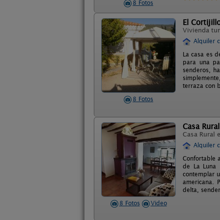
8 Fotos
El Cortijill
Vivienda tur
Alquiler 
La casa es de
para una pa
senderos, ha
simplemente,
terraza con 
8 Fotos
Casa Rural
Casa Rural 
Alquiler 
Confortable a
de La Luna I
contemplar u
americana. P
delta, sender
8 Fotos
Video