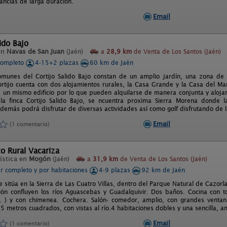
tancias de larga duración.
Email
lido Bajo
en
Navas de San Juan
(Jaén)
a
28,9 km
de Venta de Los Santos (Jaén)
completo
4-15+2 plazas
60 km de Jaén
munes del Cortijo Salido Bajo constan de un amplio jardín, una zona de 
Cortijo cuenta con dos alojamientos rurales, la Casa Grande y la Casa del M
e un mismo edificio por lo que pueden alquilarse de manera conjunta y aloja
 la finca Cortijo Salido Bajo, se ncuentra proxima Sierra Morena donde 
demás podrá disfrutar de diversas actividades así como golf disfrutando de l
Email
(1 comentario)
o Rural Vacariza
ística en
Mogón
(Jaén)
a
31,9 km
de Venta de Los Santos (Jaén)
er completo y por habitaciones
4-9 plazas
92 km de Jaén
e sitúa en la Sierra de Las Cuatro Villas, dentro del Parque Natural de Cazorl
ión confluyen los ríos Aguascebas y Guadalquivir. Dos baños. Cocina con t
. ) y con chimenea. Cochera. Salón- comedor, amplio, con grandes ventana
 metros cuadrados, con vistas al río.4 habitaciones dobles y una sencilla, am
Email
(1 comentario)