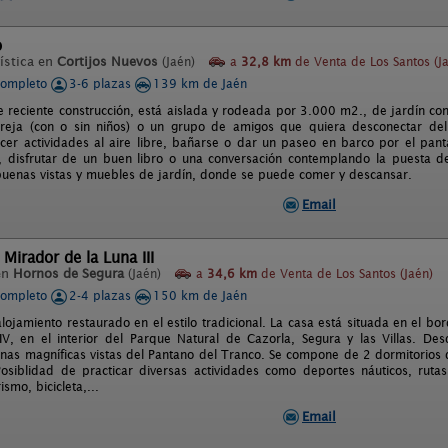
o
ística en
Cortijos Nuevos
(Jaén)
a
32,8 km
de Venta de Los Santos (J
completo
3-6 plazas
139 km de Jaén
 reciente construcción, está aislada y rodeada por 3.000 m2., de jardín con á
reja (con o sin niños) o un grupo de amigos que quiera desconectar del 
cer actividades al aire libre, bañarse o dar un paseo en barco por el panta
 disfrutar de un buen libro o una conversación contemplando la puesta de
buenas vistas y muebles de jardín, donde se puede comer y descansar.
Email
 Mirador de la Luna III
en
Hornos de Segura
(Jaén)
a
34,6 km
de Venta de Los Santos (Jaén)
completo
2-4 plazas
150 km de Jaén
lojamiento restaurado en el estilo tradicional. La casa está situada en el b
V, en el interior del Parque Natural de Cazorla, Segura y las Villas. D
nas magníficas vistas del Pantano del Tranco. Se compone de 2 dormitorios 
osiblidad de practicar diversas actividades como deportes náuticos, rutas
ismo, bicicleta,...
Email