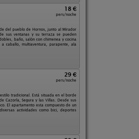
18 €
pers/noche
orde del pueblo de Hornos, junto al Mirador
esde sus ventanas y su terraza se pueden
dobles, baño, salón con chimenea y cocina
 a caballo, multiaventura, parapente, ala
29 €
pers/noche
stilo tradicional. Está situada en el borde
de Cazorla, Segura y las Villas. Desde sus
nco. El apartamento esta compuesto de un
iversas actividades como bici, deportes