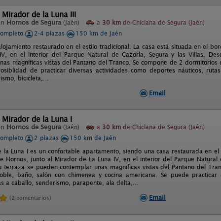
 Mirador de la Luna III
en
Hornos de Segura
(Jaén)
a
30 km
de Chiclana de Segura (Jaén)
completo
2-4 plazas
150 km de Jaén
lojamiento restaurado en el estilo tradicional. La casa está situada en el b
V, en el interior del Parque Natural de Cazorla, Segura y las Villas. D
nas magníficas vistas del Pantano del Tranco. Se compone de 2 dormitorios 
osiblidad de practicar diversas actividades como deportes náuticos, rutas
ismo, bicicleta,...
Email
 Mirador de la Luna I
en
Hornos de Segura
(Jaén)
a
30 km
de Chiclana de Segura (Jaén)
completo
2 plazas
150 km de Jaén
 la Luna I es un confortable apartamento, siendo una casa restaurada en el e
e Hornos, junto al Mirador de La Luna IV, en el interior del Parque Natural 
u terraza se pueden contemplar unas magnificas vistas del Pantano del Tra
oble, baño, salón con chimenea y cocina americana. Se puede practicar d
as a caballo, senderismo, parapente, ala delta,...
Email
(2 comentarios)