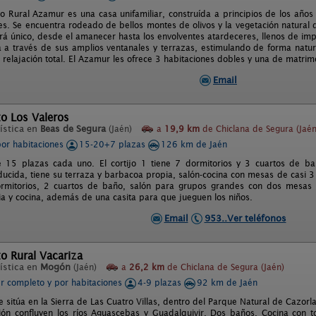
to Rural Azamur es una casa unifamiliar, construída a principios de los año
s. Se encuentra rodeado de bellos montes de olivos y la vegetación natural 
ará único, desde el amanecer hasta los envolventes atardeceres, llenos de imp
a a través de sus amplios ventanales y terrazas, estimulando de forma natur
relajación total. El Azamur les ofrece 3 habitaciones dobles y una de matrim
Email
o Los Valeros
ística en
Beas de Segura
(Jaén)
a
19,9 km
de Chiclana de Segura (Jaén
por habitaciones
15-20+7 plazas
126 km de Jaén
e 15 plazas cada uno. El cortijo 1 tiene 7 dormitorios y 3 cuartos de b
ducida, tiene su terraza y barbacoa propia, salón-cocina con mesas de casi 3 
ormitorios, 2 cuartos de baño, salón para grupos grandes con dos mesas
ia y cocina, además de una casita para que jueguen los niños.
Email
953..Ver teléfonos
o Rural Vacariza
ística en
Mogón
(Jaén)
a
26,2 km
de Chiclana de Segura (Jaén)
er completo y por habitaciones
4-9 plazas
92 km de Jaén
e sitúa en la Sierra de Las Cuatro Villas, dentro del Parque Natural de Cazorl
ión confluyen los ríos Aguascebas y Guadalquivir. Dos baños. Cocina con t