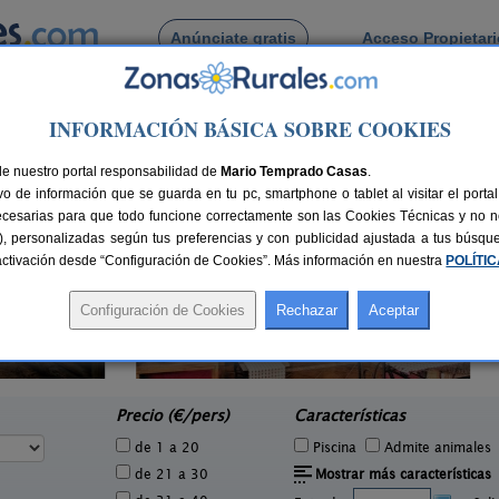
Anúnciate gratis
Acceso Propietar
Busca por pueblo
INFORMACIÓN BÁSICA SOBRE COOKIES
de Segura
de Chiclana de Segura
de nuestro portal responsabilidad de
Mario Temprado Casas
.
o de información que se guarda en tu pc, smartphone o tablet al visitar el port
ecesarias para que todo funcione correctamente son las Cookies Técnicas y no ne
rias), personalizadas según tus preferencias y con publicidad ajustada a tus búsq
sactivación desde “Configuración de Cookies”. Más información en nuestra
POLÍTI
Casa La Ronda
7 pers.
2-7+2 pers.
25 €
25 €
Jódar (Jaén)
e
desde
Precio (€/pers)
Características
de 1 a 20
Piscina
Admite animales
de 21 a 30
Mostrar más características