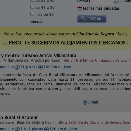
de 31 a 40
Entrada:
-
Sal
de 41 a 50
Fechas más buscadas
más de 50
pueblo:
No se han encontrado alojamientos en
Chiclana de Segura
(Jaén)
... PERO, TE SUGERIMOS ALOJAMIENTOS CERCANOS :
 y Centro Turismo Activo Villanatura
en
Villanueva del Arzobispo
(Jaén)
a
16,9 km
de Chiclana de Segura (J
completo
31 plazas
100 km de Jaén
 experiencia única de Casa Rural Villanatura en Villanueva del Arzobispo! 
lojamiento con capacidad para hasta 31 personas en sus 11 habitaci
do, aerotermia, ropa de cama, utensilios de cocina, electrodomésticos y
sfruta de la piscina con solárium y zona chill out, o saborea una delici
iones.
Email
o Rural El Azamur
ística en
Beas de Segura
(Jaén)
a
17,5 km
de Chiclana de Segura (Jaén
completo
5-8+1 plazas
120 km de Jaén