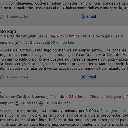
. ) y con chimenea. Cochera. Salón- comedor, amplio, con grandes ventana
 metros cuadrados, con vistas al río.4 habitaciones dobles y una sencilla, am
Email
(1 comentario)
lido Bajo
en
Navas de San Juan
(Jaén)
a
27,7 km
de Chiclana de Segura (Jaén)
completo
4-15+2 plazas
60 km de Jaén
munes del Cortijo Salido Bajo constan de un amplio jardín, una zona de 
Cortijo cuenta con dos alojamientos rurales, la Casa Grande y la Casa del M
e un mismo edificio por lo que pueden alquilarse de manera conjunta y aloja
 la finca Cortijo Salido Bajo, se ncuentra proxima Sierra Morena donde 
demás podrá disfrutar de diversas actividades así como golf disfrutando de l
Email
(1 comentario)
o
ística en
Cortijos Nuevos
(Jaén)
a
28,4 km
de Chiclana de Segura (Ja
completo
3-6 plazas
139 km de Jaén
 reciente construcción, está aislada y rodeada por 3.000 m2., de jardín con á
reja (con o sin niños) o un grupo de amigos que quiera desconectar del 
cer actividades al aire libre, bañarse o dar un paseo en barco por el panta
 disfrutar de un buen libro o una conversación contemplando la puesta de