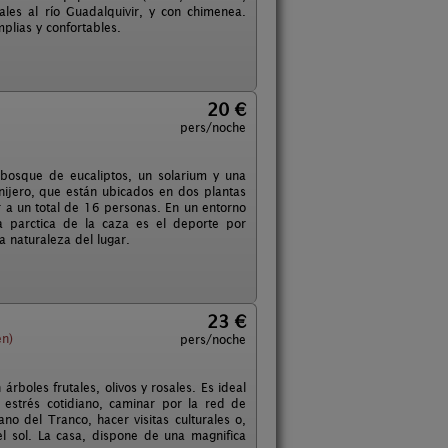
les al río Guadalquivir, y con chimenea.
plias y confortables.
20 €
pers/noche
bosque de eucaliptos, un solarium y una
anijero, que están ubicados en dos plantas
r a un total de 16 personas. En un entorno
la parctica de la caza es el deporte por
a naturaleza del lugar.
23 €
én)
pers/noche
rboles frutales, olivos y rosales. Es ideal
estrés cotidiano, caminar por la red de
no del Tranco, hacer visitas culturales o,
l sol. La casa, dispone de una magnifica