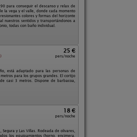
s 90 para conseguir el descanso y relax de
de la vega y el valle, donde cada momento
resionantes colores y formas del horizonte
al nuestros sentidos y transportándonos a
onio, todas con baño individual.
25 €
)
pers/noche
año, está adaptado para las personas de
metros para los grupos grandes. El cortijo
 de casi 3 metros. Dispone de barbacoa,
18 €
pers/noche
a, Segura y Las Villas. Rodeada de olivares,
odos los equipamientos (horno, encimera,