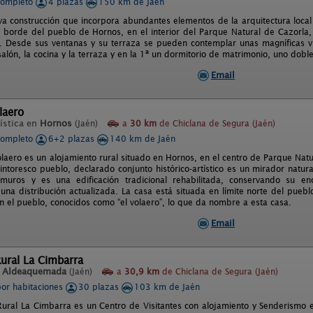
completo
4 plazas
150 km de Jaén
a construcción que incorpora abundantes elementos de la arquitectura local 
l borde del pueblo de Hornos, en el interior del Parque Natural de Cazorla, S
 III. Desde sus ventanas y su terraza se pueden contemplar unas magníficas v
salón, la cocina y la terraza y en la 1ª un dormitorio de matrimonio, uno dobl
Email
laero
ística en
Hornos
(Jaén)
a
30 km
de Chiclana de Segura (Jaén)
completo
6+2 plazas
140 km de Jaén
laero es un alojamiento rural situado en Hornos, en el centro de Parque Natu
pintoresco pueblo, declarado conjunto histórico-artístico es un mirador natur
ramuros y es una edificación tradicional rehabilitada, conservando su 
 una distribución actualizada. La casa está situada en límite norte del pueb
n el pueblo, conocidos como “el volaero”, lo que da nombre a esta casa.
Email
ural La Cimbarra
n
Aldeaquemada
(Jaén)
a
30,9 km
de Chiclana de Segura (Jaén)
por habitaciones
30 plazas
103 km de Jaén
Rural La Cimbarra es un Centro de Visitantes con alojamiento y Senderismo e