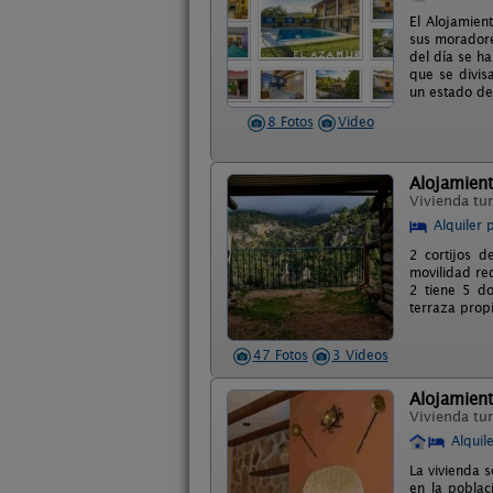
El Alojamien
sus moradore
del día se h
que se divis
un estado de 
8 Fotos
Video
Alojamient
Vivienda tur
Alquiler 
2 cortijos d
movilidad re
2 tiene 5 d
terraza prop
47 Fotos
3 Videos
Alojamient
Vivienda tur
Alquil
La vivienda s
en la poblac