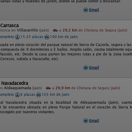
buenas vistas y muebles de jardín, donde se puede comer y descansar.
Email
 Carrasca
ística en
Villacarrillo
(Jaén)
a
29,2 km
de Chiclana de Segura (Jaén)
completo
15-25 plazas
100 km de Jaén
tuada en pleno corazón del parque natural de Sierra de Cazorla, segura y las v
a compuesta de 9 dormitorios y 3 baños. Amplio salón, cocina totalmente equ
lefacción, etc. Desde la casa parten las mejores rutas a pie de la zona (vue
 Cerezos, subida a Navazalto, etc).
Email
l Navadacedra
en
Aldeaquemada
(Jaén)
a
29,9 km
de Chiclana de Segura (Jaén)
completo
6 plazas
103 km de Jaén
al Navalacedra situada en la localidad de Aldeaquemada (Jaén), cuent
Se encuentra ubicada en pleno Paraje Natural en el corazón de Sierra Mo
scogido por nuestros visitantes.
Email