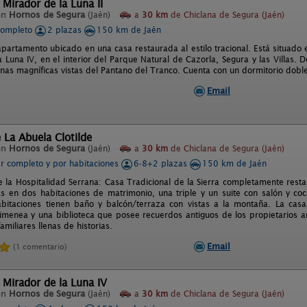
 Mirador de la Luna II
en
Hornos de Segura
(Jaén)
a
30 km
de Chiclana de Segura (Jaén)
completo
2 plazas
150 km de Jaén
apartamento ubicado en una casa restaurada al estilo tracional. Está situado 
a Luna IV, en el interior del Parque Natural de Cazorla, Segura y las Villas.
nas magníficas vistas del Pantano del Tranco. Cuenta con un dormitorio doble
Email
 La Abuela Clotilde
en
Hornos de Segura
(Jaén)
a
30 km
de Chiclana de Segura (Jaén)
er completo y por habitaciones
6-8+2 plazas
150 km de Jaén
e la Hospitalidad Serrana: Casa Tradicional de la Sierra completamente re
s en dos habitaciones de matrimonio, una triple y un suite con salón y coc
bitaciones tienen baño y balcón/terraza con vistas a la montaña. La casa t
himenea y una biblioteca que posee recuerdos antiguos de los propietarios a
familiares llenas de historias.
Email
(1 comentario)
 Mirador de la Luna IV
en
Hornos de Segura
(Jaén)
a
30 km
de Chiclana de Segura (Jaén)