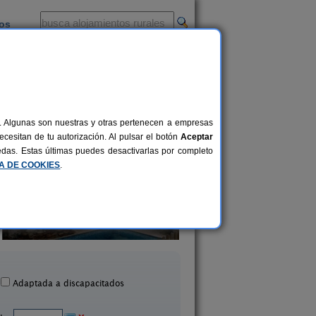
ios
-
al. Algunas son nuestras y otras pertenecen a empresas
cesitan de tu autorización. Al pulsar el botón
Aceptar
uedas. Estas últimas puedes desactivarlas por completo
CA DE COOKIES
.
Cueva La Serrana
Casas Rurales Cazorla
2-4 pers.
25 €
Bedmar (Jaén)
Pozo Alcón (Jaén)
desde
Adaptada a discapacitados