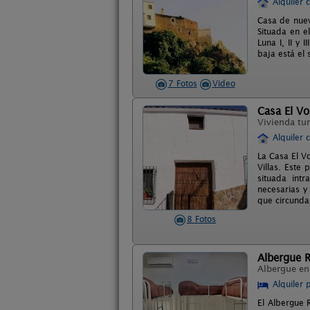
Alquiler 
Casa de nuev
Situada en e
Luna I, II y
baja está el 
7 Fotos
Video
Casa El Vo
Vivienda tur
Alquiler 
La Casa El Vo
Villas. Este 
situada int
necesarias y
que circunda
8 Fotos
Albergue R
Albergue e
Alquiler 
El Albergue 