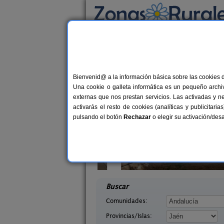
Busca por alojamiento
Alojamientos
>
Andalucía
>
Jaén
> Chiclana 
Casas Rurales cerca 
Bienvenid@ a la información básica sobre las cookies 
Una cookie o galleta informática es un pequeño archiv
externas que nos prestan servicios. Las activadas y n
activarás el resto de cookies (analíticas y publicita
pulsando el botón
Rechazar
o elegir su activación/de
s Cueva
Alojamiento Los Valeros
2-8+2 pers.
15-20+
29 €
Jaén)
Beas de Segura (Jaén)
desde
desd
Buscar
Comunidades:
Provincias/Islas: