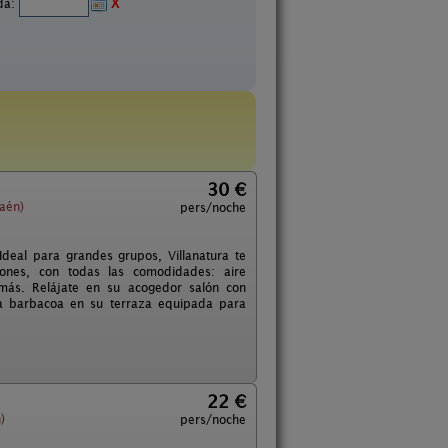
ida:
X
30 €
aén)
pers/noche
Ideal para grandes grupos, Villanatura te
ones, con todas las comodidades: aire
 más. Relájate en su acogedor salón con
osa barbacoa en su terraza equipada para
22 €
)
pers/noche