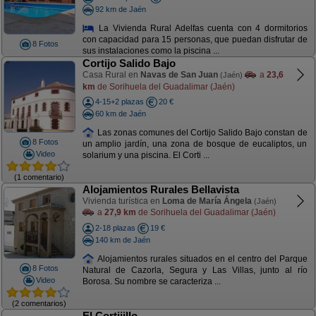
92 km de Jaén
La Vivienda Rural Adelfas cuenta con 4 dormitorios
con capacidad para 15 personas, que puedan disfrutar de
8 Fotos
sus instalaciones como la piscina ...
Cortijo Salido Bajo
Casa Rural en
Navas de San Juan
a
23,6
(Jaén)
km
de Sorihuela del Guadalimar (Jaén)
4-15+2 plazas
20 €
60 km de Jaén
Las zonas comunes del Cortijo Salido Bajo constan de
8 Fotos
un amplio jardín, una zona de bosque de eucaliptos, un
Video
solarium y una piscina. El Corti ...
(1 comentario)
Alojamientos Rurales Bellavista
Vivienda turística en
Loma de María Ángela
(Jaén)
a
27,9 km
de Sorihuela del Guadalimar (Jaén)
2-18 plazas
19 €
140 km de Jaén
Alojamientos rurales situados en el centro del Parque
8 Fotos
Natural de Cazorla, Segura y Las Villas, junto al río
Video
Borosa. Su nombre se caracteriza ...
(2 comentarios)
El Cortijillo