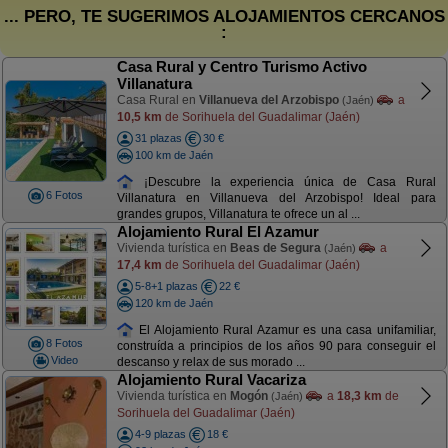
... PERO, TE SUGERIMOS ALOJAMIENTOS CERCANOS
:
Casa Rural y Centro Turismo Activo
Villanatura
Casa Rural en
Villanueva del Arzobispo
a
(Jaén)
10,5 km
de Sorihuela del Guadalimar (Jaén)
31 plazas
30 €
100 km de Jaén
¡Descubre la experiencia única de Casa Rural
6 Fotos
Villanatura en Villanueva del Arzobispo! Ideal para
grandes grupos, Villanatura te ofrece un al ...
Alojamiento Rural El Azamur
Vivienda turística en
Beas de Segura
a
(Jaén)
17,4 km
de Sorihuela del Guadalimar (Jaén)
5-8+1 plazas
22 €
120 km de Jaén
El Alojamiento Rural Azamur es una casa unifamiliar,
8 Fotos
construída a principios de los años 90 para conseguir el
Video
descanso y relax de sus morado ...
Alojamiento Rural Vacariza
Vivienda turística en
Mogón
a
18,3 km
de
(Jaén)
Sorihuela del Guadalimar (Jaén)
4-9 plazas
18 €