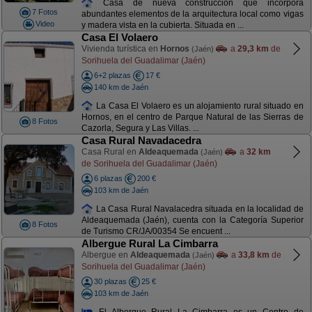
Casa de nueva construcción que incorpora
7 Fotos
abundantes elementos de la arquitectura local como vigas
Video
y madera vista en la cubierta. Situada en ...
Casa El Volaero
Vivienda turística en
Hornos
a
29,3 km
de
(Jaén)
Sorihuela del Guadalimar (Jaén)
6+2 plazas
17 €
140 km de Jaén
La Casa El Volaero es un alojamiento rural situado en
Hornos, en el centro de Parque Natural de las Sierras de
8 Fotos
Cazorla, Segura y Las Villas. ...
Casa Rural Navadacedra
Casa Rural en
Aldeaquemada
a
32 km
(Jaén)
de Sorihuela del Guadalimar (Jaén)
6 plazas
200 €
103 km de Jaén
La Casa Rural Navalacedra situada en la localidad de
Aldeaquemada (Jaén), cuenta con la Categoría Superior
8 Fotos
de Turismo CR/JA/00354 Se encuent ...
Albergue Rural La Cimbarra
Albergue en
Aldeaquemada
a
33,8 km
de
(Jaén)
Sorihuela del Guadalimar (Jaén)
30 plazas
25 €
103 km de Jaén
El Albergue Rural La Cimbarra es un Centro de