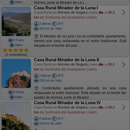
Video
Hornos, junto al Mirador de La L ...
Casa Rural Mirador de la Luna I
Casa Rural en
Hornos de Segura
a
29,3
(Jaén)
km
de Sorihuela del Guadalimar (Jaén)
2 plazas
29 €
150 km de Jaén
El Mirador de la Luna I es un confortable apartamento,
8 Fotos
siendo una casa restaurada en el estilo tradicional. Está
Video
situada en el borde del pue ...
(2 comentarios)
Casa Rural Mirador de la Luna II
Casa Rural en
Hornos de Segura
a
29,3
(Jaén)
km
de Sorihuela del Guadalimar (Jaén)
2 plazas
29 €
150 km de Jaén
Confortable apartamento ubicado en una casa
8 Fotos
restaurada al estilo tracional. Está situado en el borde del
Video
pueblo de Hornos, junto al Mirador ...
Casa Rural Mirador de la Luna IV
Casa Rural en
Hornos de Segura
a
29,3
(Jaén)
km
de Sorihuela del Guadalimar (Jaén)
4 plazas
18 €
150 km de Jaén