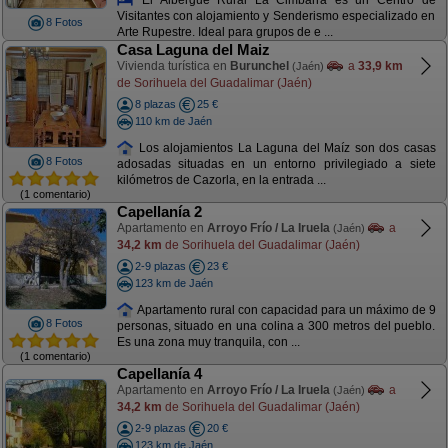
Visitantes con alojamiento y Senderismo especializado en
8 Fotos
Arte Rupestre. Ideal para grupos de e ...
Casa Laguna del Maiz
Vivienda turística en
Burunchel
a
33,9 km
(Jaén)
de Sorihuela del Guadalimar (Jaén)
8 plazas
25 €
110 km de Jaén
Los alojamientos La Laguna del Maíz son dos casas
8 Fotos
adosadas situadas en un entorno privilegiado a siete
kilómetros de Cazorla, en la entrada ...
(1 comentario)
Capellanía 2
Apartamento en
Arroyo Frío / La Iruela
a
(Jaén)
34,2 km
de Sorihuela del Guadalimar (Jaén)
2-9 plazas
23 €
123 km de Jaén
Apartamento rural con capacidad para un máximo de 9
8 Fotos
personas, situado en una colina a 300 metros del pueblo.
Es una zona muy tranquila, con ...
(1 comentario)
Capellanía 4
Apartamento en
Arroyo Frío / La Iruela
a
(Jaén)
34,2 km
de Sorihuela del Guadalimar (Jaén)
2-9 plazas
20 €
123 km de Jaén