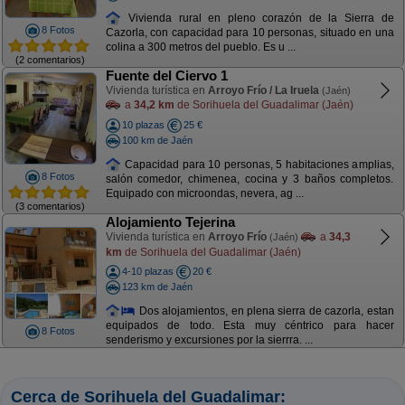
Vivienda rural en pleno corazón de la Sierra de
8 Fotos
Cazorla, con capacidad para 10 personas, situado en una
colina a 300 metros del pueblo. Es u ...
(2 comentarios)
Fuente del Ciervo 1
Vivienda turística en
Arroyo Frío / La Iruela
(Jaén)
a
34,2 km
de Sorihuela del Guadalimar (Jaén)
10 plazas
25 €
100 km de Jaén
Capacidad para 10 personas, 5 habitaciones amplias,
8 Fotos
salón comedor, chimenea, cocina y 3 baños completos.
Equipado con microondas, nevera, ag ...
(3 comentarios)
Alojamiento Tejerina
Vivienda turística en
Arroyo Frío
a
34,3
(Jaén)
km
de Sorihuela del Guadalimar (Jaén)
4-10 plazas
20 €
123 km de Jaén
Dos alojamientos, en plena sierra de cazorla, estan
equipados de todo. Esta muy céntrico para hacer
8 Fotos
senderismo y excursiones por la sierrra. ...
Cerca de Sorihuela del Guadalimar: