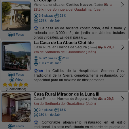
Vivienda turística en
Cortijos Nuevos
a
(Jaén)
28,5 km
de Sorihuela del Guadalimar (Jaén)
3-6 plazas
23 €
139 km de Jaén
La casa es de reciente construcción, está aislada y
rodeada por 3.000 m2., de jardín con árboles frutales,
8 Fotos
olivos y rosales. Es ideal para u ...
La Casa de La Abuela Clotilde
Casa Rural en
Hornos de Segura
a
29,3
(Jaén)
km
de Sorihuela del Guadalimar (Jaén)
6-8+2 plazas
20 €
150 km de Jaén
La Calidez de la Hospitalidad Serrana: Casa
8 Fotos
Tradicional de la Sierra completamente restaurada, con
Video
capacidad para un máximo de diez personas ...
(1 comentario)
Casa Rural Mirador de la Luna III
Casa Rural en
Hornos de Segura
a
29,3
(Jaén)
km
de Sorihuela del Guadalimar (Jaén)
2-4 plazas
18 €
150 km de Jaén
Confortable alojamiento restaurado en el estilo
8 Fotos
tradicional. La casa está situada en el borde del pueblo de