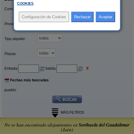
COOKIES
.
Comunidades:
Provincias/Islas:
Tipo alquiler:
Plazas:
X
Entrada:
Salida:
Fechas más buscadas
pueblo:
MÁS FILTROS
No se han encontrado alojamientos en
Sorihuela del Guadalimar
(Jaén)