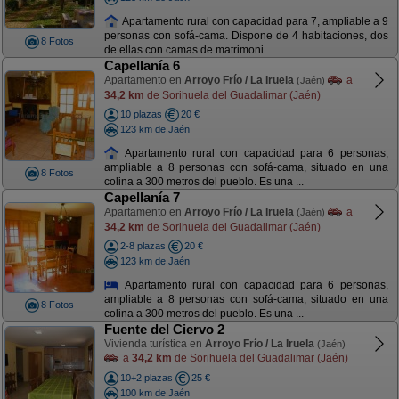
Apartamento rural con capacidad para 7, ampliable a 9
personas con sofá-cama. Dispone de 4 habitaciones, dos
8 Fotos
de ellas con camas de matrimoni ...
Capellanía 6
Apartamento en
Arroyo Frío / La Iruela
a
(Jaén)
34,2 km
de Sorihuela del Guadalimar (Jaén)
10 plazas
20 €
123 km de Jaén
Apartamento rural con capacidad para 6 personas,
ampliable a 8 personas con sofá-cama, situado en una
8 Fotos
colina a 300 metros del pueblo. Es una ...
Capellanía 7
Apartamento en
Arroyo Frío / La Iruela
a
(Jaén)
34,2 km
de Sorihuela del Guadalimar (Jaén)
2-8 plazas
20 €
123 km de Jaén
Apartamento rural con capacidad para 6 personas,
ampliable a 8 personas con sofá-cama, situado en una
8 Fotos
colina a 300 metros del pueblo. Es una ...
Fuente del Ciervo 2
Vivienda turística en
Arroyo Frío / La Iruela
(Jaén)
a
34,2 km
de Sorihuela del Guadalimar (Jaén)
10+2 plazas
25 €
100 km de Jaén