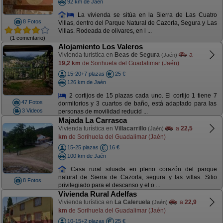
92 km de Jaén
La vivienda se sitúa en la Sierra de Las Cuatro
8 Fotos
Villas, dentro del Parque Natural de Cazorla, Segura y Las
Villas. Rodeada de olivares, en l ...
(1 comentario)
Alojamiento Los Valeros
Vivienda turística en
Beas de Segura
a
(Jaén)
19,2 km
de Sorihuela del Guadalimar (Jaén)
15-20+7 plazas
25 €
126 km de Jaén
2 cortijos de 15 plazas cada uno. El cortijo 1 tiene 7
47 Fotos
dormitorios y 3 cuartos de baño, está adaptado para las
3 Videos
personas de movilidad reducid ...
Majada La Carrasca
Vivienda turística en
Villacarrillo
a
22,5
(Jaén)
km
de Sorihuela del Guadalimar (Jaén)
15-25 plazas
16 €
100 km de Jaén
Casa rural situada en pleno corazón del parque
natural de Sierra de Cazorla, segura y las villas. Sitio
8 Fotos
privilegiado para el descanso y el o ...
Vivienda Rural Adelfas
Vivienda turística en
La Caleruela
a
22,9
(Jaén)
km
de Sorihuela del Guadalimar (Jaén)
10-15+2 plazas
25 €