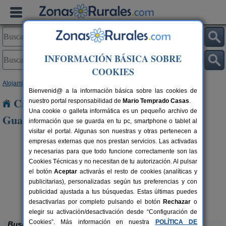
INFORMACIÓN BÁSICA SOBRE
COOKIES
Alojamientos
>
Andalucía
>
Jaén
> Sorihuela del Guadalimar
Bienvenid@ a la información básica sobre las cookies de
Casas Rurales cerca de Sorihuela del
nuestro portal responsabilidad de
Mario Temprado Casas
.
Una cookie o galleta informática es un pequeño archivo de
Guadalimar
información que se guarda en tu pc, smartphone o tablet al
visitar el portal. Algunas son nuestras y otras pertenecen a
empresas externas que nos prestan servicios. Las activadas
y necesarias para que todo funcione correctamente son las
Cookies Técnicas y no necesitan de tu autorización. Al pulsar
el botón
Aceptar
activarás el resto de cookies (analíticas y
publicitarias), personalizadas según tus preferencias y con
publicidad ajustada a tus búsquedas. Estas últimas puedes
Alojamiento Los Valeros
rs.
15-20+7 pers.
 €
25 €
Beas de Segura (Jaén)
desde
desactivarlas por completo pulsando el botón
Rechazar
o
elegir su activación/desactivación desde “Configuración de
Cookies”. Más información en nuestra
POLÍTICA DE
Buscar