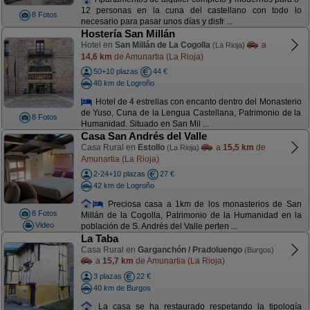
12 personas en la cuna del castellano con todo lo
8 Fotos
necesario para pasar unos días y disfr ...
Hostería San Millán
Hotel en
San Millán de La Cogolla
a
(La Rioja)
14,6 km
de Amunartia (La Rioja)
50+10 plazas
44 €
40 km de Logroño
Hotel de 4 estrellas con encanto dentro del Monasterio
de Yuso, Cuna de la Lengua Castellana, Patrimonio de la
8 Fotos
Humanidad. Situado en San Mil ...
Casa San Andrés del Valle
Casa Rural en
Estollo
a
15,5 km
de
(La Rioja)
Amunartia (La Rioja)
2-24+10 plazas
27 €
42 km de Logroño
Preciosa casa a 1km de los monasterios de San
8 Fotos
Millán de la Cogolla, Patrimonio de la Humanidad en la
Video
población de S. Andrés del Valle perten ...
La Taba
Casa Rural en
Garganchón / Pradoluengo
(Burgos)
a
15,7 km
de Amunartia (La Rioja)
3 plazas
22 €
40 km de Burgos
La casa se ha restaurado respetando la tipología