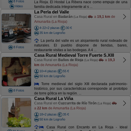
8 Fotos
La Rioja. El Hostal La Ribera nace como empuje de una
Video
familia dedicada íntegramente al s ...
La Perla del Valle
Casa Rural en
Badarán
a
19,1 km
de
(La Rioja)
Amunartia (La Rioja)
4-22+2 plazas
30 €
35 km de Logroño
La perla del valle es un alojamiento rural rodeado de
naturales. El pueblo dispone de tiendas, bares,
8 Fotos
restaurante visitas a las bodegas. A 4 ...
Casa Rural Medieval Torre Fuerte S.XIII
Casa Rural en
Baños de Rioja
a
19,3
(La Rioja)
km
de Amunartia (La Rioja)
10+4 plazas
55 €
50 km de Logroño
Torre medieval del siglo XIII declarada patrimonio-
histórico, por sus características corresponde al prototipo
8 Fotos
de torre gótica en la región. ...
Casa Rural La Viña
Casa Rural en
Cuzcurrita de Río Tirón
(La Rioja)
a
22 km
de Amunartia (La Rioja)
18+2 plazas
35 €
50 km de Logroño
Casa Rural con Encanto en La Rioja - Ideal