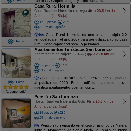
21 Fotos
Familias y Grupos, Juegos y Zona Barbacoa ...
Casa Rural Hormilla
Casa Rural en
Hormilla
a
23,5 km
de
(La Rioja)
Amunartia (La Rioja)
12+3 plazas
23 €
31 km de Logroño
Casa Rural Hormilla es una casa del siglo XIX
remodelada en el año 2007 para ser utilizada como casa
8 Fotos
rural. Tiene capacidad para 15 personas ...
Apartamentos Turísticos San Lorenzo
Apartamento en
Nájera
a
25,8 km
de
(La Rioja)
Amunartia (La Rioja)
2-6 plazas
27 €
39 km de Logroño
Apartamentos Turísticos San Lorenzo abre sus puertas
8 Fotos
al público en 2020. En un edificio totalmente nuevo,
nuestros apartamentos cuentan con ...
(1 comentario)
Pensión San Lorenzo
Hostal Rural en
Nájera
a
25,8 km
de
(La Rioja)
Amunartia (La Rioja)
16 plazas
22 €
25 km de Logroño
Pensión con encanto en el casco histórico de Nájera,
junto al Monasterio de Santa María La Real y en pleno