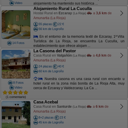
Video
alojamiento ha mantenido sus histórica ...
Alojamiento Rural La Cuculla
Hostal Rural en
Ezcaray
a
3,6 km
de
(La Rioja)
Amunartia (La Rioja)
55 plazas
22 €
56 km de Logroño
En el entorno de la memoria textil de Ezcaray, 1ª Villa
Turística de La Rioja, se encuentra La Cuculla, un
14 Fotos
establecimiento que ofrece alojam ...
La Casona del Pastor
Casa Rural en
Valgañón
a
4,6 km
de
(La Rioja)
Amunartia (La Rioja)
24 plazas
40 €
60 km de Logroño
Nuestra casona es una casa rural con encanto u
8 Fotos
hotel rural en la zona más bonita de La Rioja Alta, muy
Video
cerca de Ezcaray y Valdezcaray. La Ca ...
(1 comentario)
Casa Acebal
Casa Rural en
Santurde
a
6 km
de
(La Rioja)
Amunartia (La Rioja)
8+2 plazas
23 €
45 km de Logroño