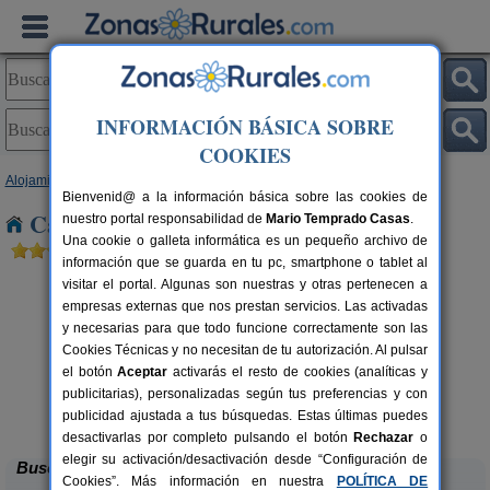
INFORMACIÓN BÁSICA SOBRE
COOKIES
Alojamientos
>
La Rioja
> Amunartia
Bienvenid@ a la información básica sobre las cookies de
Casas Rurales cerca de Amunartia
nuestro portal responsabilidad de
Mario Temprado Casas
.
Una cookie o galleta informática es un pequeño archivo de
información que se guarda en tu pc, smartphone o tablet al
visitar el portal. Algunas son nuestras y otras pertenecen a
empresas externas que nos prestan servicios. Las activadas
y necesarias para que todo funcione correctamente son las
Cookies Técnicas y no necesitan de tu autorización. Al pulsar
el botón
Aceptar
activarás el resto de cookies (analíticas y
publicitarias), personalizadas según tus preferencias y con
Casa Rural Cerro de Mirabel
rs.
8+6 pers.
 €
25 €
publicidad ajustada a tus búsquedas. Estas últimas puedes
Grañón (La Rioja)
desde
desactivarlas por completo pulsando el botón
Rechazar
o
elegir su activación/desactivación desde “Configuración de
Buscar
Cookies”. Más información en nuestra
POLÍTICA DE