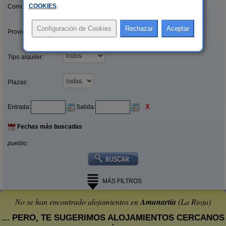
COOKIES
.
Comunidades:
Provincias/Islas:
Tipo alquiler:
Plazas:
X
Entrada:
Salida:
Fechas más buscadas
pueblo:
MÁS FILTROS
No se han encontrado alojamientos en
Amunartia
(La Rioja)
... PERO, TE SUGERIMOS ALOJAMIENTOS CERCANOS
: