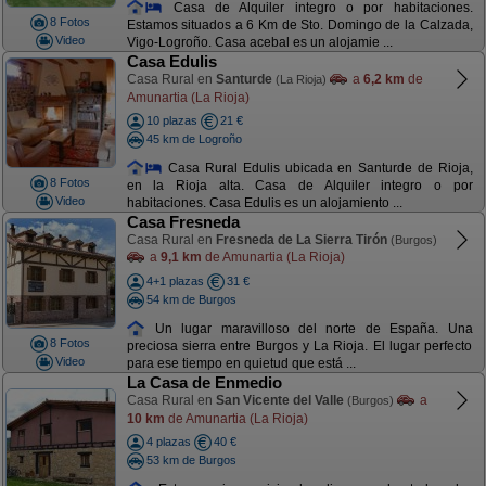
Casa de Alquiler integro o por habitaciones.
8 Fotos
Estamos situados a 6 Km de Sto. Domingo de la Calzada,
Video
Vigo-Logroño. Casa acebal es un alojamie ...
Casa Edulis
Casa Rural en
Santurde
a
6,2 km
de
(La Rioja)
Amunartia (La Rioja)
10 plazas
21 €
45 km de Logroño
Casa Rural Edulis ubicada en Santurde de Rioja,
8 Fotos
en la Rioja alta. Casa de Alquiler integro o por
Video
habitaciones. Casa Edulis es un alojamiento ...
Casa Fresneda
Casa Rural en
Fresneda de La Sierra Tirón
(Burgos)
a
9,1 km
de Amunartia (La Rioja)
4+1 plazas
31 €
54 km de Burgos
Un lugar maravilloso del norte de España. Una
8 Fotos
preciosa sierra entre Burgos y La Rioja. El lugar perfecto
Video
para ese tiempo en quietud que está ...
La Casa de Enmedio
Casa Rural en
San Vicente del Valle
a
(Burgos)
10 km
de Amunartia (La Rioja)
4 plazas
40 €
53 km de Burgos