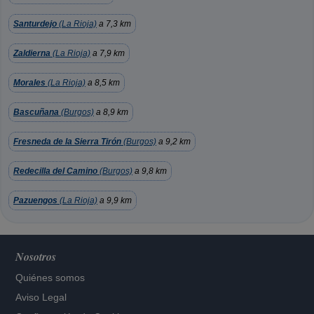
Santurdejo
(La Rioja)
a 7,3 km
Zaldierna
(La Rioja)
a 7,9 km
Morales
(La Rioja)
a 8,5 km
Bascuñana
(Burgos)
a 8,9 km
Fresneda de la Sierra Tirón
(Burgos)
a 9,2 km
Redecilla del Camino
(Burgos)
a 9,8 km
Pazuengos
(La Rioja)
a 9,9 km
Nosotros
Quiénes somos
Aviso Legal