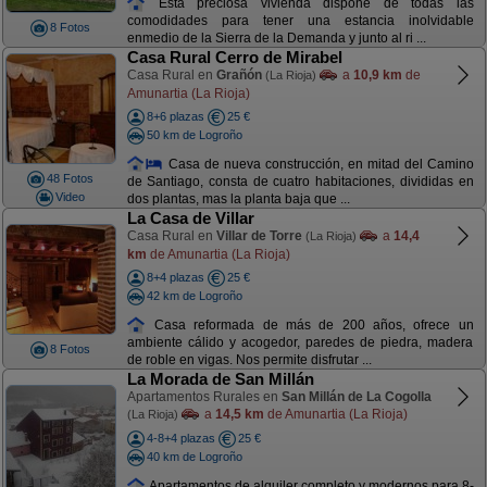
Esta preciosa vivienda dispone de todas las
comodidades para tener una estancia inolvidable
8 Fotos
enmedio de la Sierra de la Demanda y junto al ri ...
Casa Rural Cerro de Mirabel
Casa Rural en
Grañón
a
10,9 km
de
(La Rioja)
Amunartia (La Rioja)
8+6 plazas
25 €
50 km de Logroño
Casa de nueva construcción, en mitad del Camino
48 Fotos
de Santiago, consta de cuatro habitaciones, divididas en
Video
dos plantas, mas la planta baja que ...
La Casa de Villar
Casa Rural en
Villar de Torre
a
14,4
(La Rioja)
km
de Amunartia (La Rioja)
8+4 plazas
25 €
42 km de Logroño
Casa reformada de más de 200 años, ofrece un
ambiente cálido y acogedor, paredes de piedra, madera
8 Fotos
de roble en vigas. Nos permite disfrutar ...
La Morada de San Millán
Apartamentos Rurales en
San Millán de La Cogolla
a
14,5 km
de Amunartia (La Rioja)
(La Rioja)
4-8+4 plazas
25 €
40 km de Logroño
Apartamentos de alquiler completo y modernos para 8-