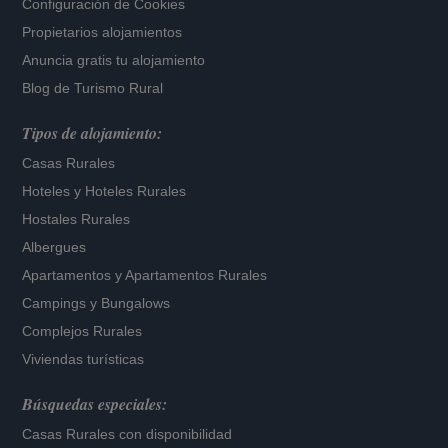
Configuración de Cookies
Propietarios alojamientos
Anuncia gratis tu alojamiento
Blog de Turismo Rural
Tipos de alojamiento:
Casas Rurales
Hoteles
y
Hoteles Rurales
Hostales Rurales
Albergues
Apartamentos
y
Apartamentos Rurales
Campings y Bungalows
Complejos Rurales
Viviendas turísticas
Búsquedas especiales:
Casas Rurales con disponibilidad