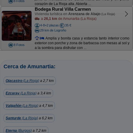
8 Fotos
corazón de La Rioja alta. Abierta ...
Bodega Rural Villa Carmen
Vivienda turística en
Arenzana de Abajo
(La Rioja)
a
26,1 km
de Amunartia (La Rioja)
4-8+2 plazas
35 €
29 km de Logroño
Amplia y bonita casa y estancia tanto interior como
exterior con porche y zona de barbacoa con mesas al sol y
8 Fotos
a la sombra para disfrutar con ...
Cerca de Amunartia:
Ojacastro
(La Rioja)
a 2,7 km
Ezcaray
(La Rioja)
a 3,4 km
Valgañón
(La Rioja)
a 4,7 km
Santurde
(La Rioja)
a 6,2 km
Eterna
(Burgos)
a 7,2 km