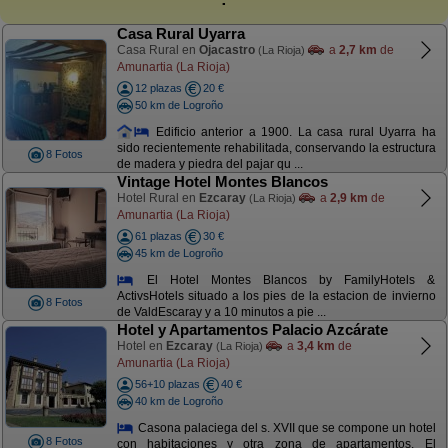
Casa Rural Uyarra
Casa Rural en
Ojacastro
a
2,7 km
de
(La Rioja)
Amunartia (La Rioja)
12 plazas
20 €
50 km de Logroño
Edificio anterior a 1900. La casa rural Uyarra ha
sido recientemente rehabilitada, conservando la estructura
8 Fotos
de madera y piedra del pajar qu ...
Vintage Hotel Montes Blancos
Hotel Rural en
Ezcaray
a
2,9 km
de
(La Rioja)
Amunartia (La Rioja)
61 plazas
30 €
45 km de Logroño
El Hotel Montes Blancos by FamilyHotels &
ActivsHotels situado a los pies de la estacion de invierno
8 Fotos
de ValdEscaray y a 10 minutos a pie ...
Hotel y Apartamentos Palacio Azcárate
Hotel en
Ezcaray
a
3,4 km
de
(La Rioja)
Amunartia (La Rioja)
56+10 plazas
40 €
40 km de Logroño
Casona palaciega del s. XVII que se compone un hotel
8 Fotos
con habitaciones y otra zona de apartamentos. El