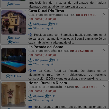
arquitectónica de la zona de entramado de madera
8 Fotos
alternado con tapial de mortero bastardo. ...
Casa Rural Río Tirón
Casa Rural en
Tormantos
a
16 km
de
(La Rioja)
Amunartia (La Rioja)
14+3 plazas
21 €
30 km de Logroño
Preciosa casa con 6 amplias habitaciones dobles, 2
8 Fotos
de cama de matrimonio y las otras 4 con 2 camas de 90 en
Video
cada habitación, cada una de ell ...
La Posada del Santo
Casa Rural en
Cañas
a
16,2 km
de
(La Rioja)
Amunartia (La Rioja)
2-8+1 plazas
38 €
37 km de Logroño
La Casa Rural La Posada Del Santo es un
alojamiento rural de 4 habitaciones, de reciente
28 Fotos
construcción (2008), y que está situada muy próximo ...
Hostal Rural La Ribera
Hostal Rural en
Badarán
a
18,8 km
de
(La Rioja)
Amunartia (La Rioja)
20 plazas
25 €
35 km de Logroño
Hostal situado en plena ruta de los monasterioas de