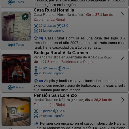
histórico, por sus características corresponde al prototipo
8 Fotos
de torre gótica en la región. ...
Casa Rural Hormilla
Casa Rural en
Hormilla
a
27,1 km
de
(La Rioja)
Zaldierna (La Rioja)
12+3 plazas
23 €
31 km de Logroño
Casa Rural Hormilla es una casa del siglo XIX
remodelada en el año 2007 para ser utilizada como casa
8 Fotos
rural. Tiene capacidad para 15 personas ...
Bodega Rural Villa Carmen
Vivienda turística en
Arenzana de Abajo
(La Rioja)
a
27,5 km
de Zaldierna (La Rioja)
4-8+2 plazas
35 €
29 km de Logroño
Amplia y bonita casa y estancia tanto interior como
exterior con porche y zona de barbacoa con mesas al sol y
8 Fotos
a la sombra para disfrutar con ...
Pensión San Lorenzo
Hostal Rural en
Nájera
a
28,2 km
de
(La Rioja)
Zaldierna (La Rioja)
16 plazas
22 €
25 km de Logroño
Pensión con encanto en el casco histórico de Nájera,
junto al Monasterio de Santa María La Real y en pleno