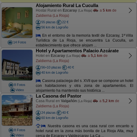
Alojamiento Rural La Cuculla
Hostal Rural en
Ezcaray
a
5 km
de
(La Rioja)
Zaldierna (La Rioja)
55 plazas
22 €
56 km de Logroño
En el entorno de la memoria textil de Ezcaray, 1ª Villa
Turística de La Rioja, se encuentra La Cuculla, un
14 Fotos
establecimiento que ofrece alojam ...
Hotel y Apartamentos Palacio Azcárate
Hotel en
Ezcaray
a
5,1 km
de
(La Rioja)
Zaldierna (La Rioja)
56+10 plazas
40 €
40 km de Logroño
Casona palaciega del s. XVII que se compone un hotel
8 Fotos
con habitaciones y otra zona de apartamentos. El
Video
alojamiento ha mantenido sus histórica ...
La Casona del Pastor
Casa Rural en
Valgañón
a
5,2 km
de
(La Rioja)
Zaldierna (La Rioja)
24 plazas
40 €
60 km de Logroño
Nuestra casona es una casa rural con encanto u
8 Fotos
hotel rural en la zona más bonita de La Rioja Alta, muy
Video
cerca de Ezcaray y Valdezcaray. La Ca ...