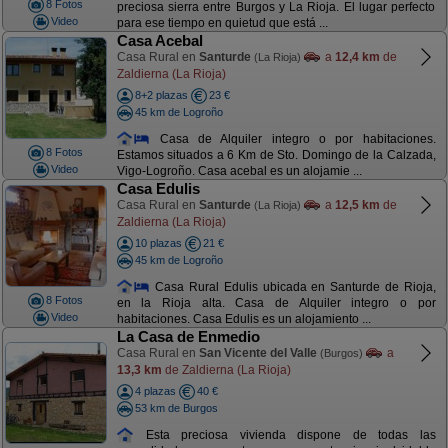
8 Fotos
preciosa sierra entre Burgos y La Rioja. El lugar perfecto
Video
para ese tiempo en quietud que está ...
Casa Acebal
Casa Rural en
Santurde
a
12,4 km
de
(La Rioja)
Zaldierna (La Rioja)
8+2 plazas
23 €
45 km de Logroño
Casa de Alquiler integro o por habitaciones.
8 Fotos
Estamos situados a 6 Km de Sto. Domingo de la Calzada,
Video
Vigo-Logroño. Casa acebal es un alojamie ...
Casa Edulis
Casa Rural en
Santurde
a
12,5 km
de
(La Rioja)
Zaldierna (La Rioja)
10 plazas
21 €
45 km de Logroño
Casa Rural Edulis ubicada en Santurde de Rioja,
8 Fotos
en la Rioja alta. Casa de Alquiler integro o por
Video
habitaciones. Casa Edulis es un alojamiento ...
La Casa de Enmedio
Casa Rural en
San Vicente del Valle
a
(Burgos)
13,3 km
de Zaldierna (La Rioja)
4 plazas
40 €
53 km de Burgos
Esta preciosa vivienda dispone de todas las