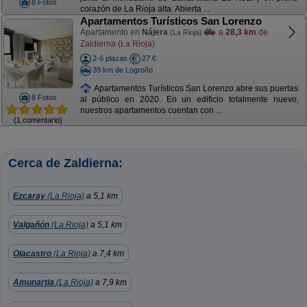
8 Fotos
corazón de La Rioja alta. Abierta ...
Apartamentos Turísticos San Lorenzo
Apartamento en
Nájera
a
28,3 km
de
(La Rioja)
Zaldierna (La Rioja)
2-6 plazas
27 €
39 km de Logroño
Apartamentos Turísticos San Lorenzo abre sus puertas
8 Fotos
al público en 2020. En un edificio totalmente nuevo,
nuestros apartamentos cuentan con ...
(1 comentario)
Cerca de Zaldierna:
Ezcaray
(La Rioja)
a 5,1 km
Valgañón
(La Rioja)
a 5,1 km
Ojacastro
(La Rioja)
a 7,4 km
Amunartia
(La Rioja)
a 7,9 km