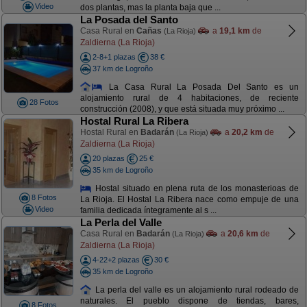
Video
dos plantas, mas la planta baja que ...
La Posada del Santo
Casa Rural en
Cañas
a
19,1 km
de
(La Rioja)
Zaldierna (La Rioja)
2-8+1 plazas
38 €
37 km de Logroño
La Casa Rural La Posada Del Santo es un
alojamiento rural de 4 habitaciones, de reciente
28 Fotos
construcción (2008), y que está situada muy próximo ...
Hostal Rural La Ribera
Hostal Rural en
Badarán
a
20,2 km
de
(La Rioja)
Zaldierna (La Rioja)
20 plazas
25 €
35 km de Logroño
Hostal situado en plena ruta de los monasterioas de
8 Fotos
La Rioja. El Hostal La Ribera nace como empuje de una
Video
familia dedicada íntegramente al s ...
La Perla del Valle
Casa Rural en
Badarán
a
20,6 km
de
(La Rioja)
Zaldierna (La Rioja)
4-22+2 plazas
30 €
35 km de Logroño
La perla del valle es un alojamiento rural rodeado de
naturales. El pueblo dispone de tiendas, bares,
8 Fotos