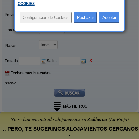
COOKIES
.
Provincias/Islas:
Tipo alquiler:
Plazas:
X
Entrada:
Salida:
Fechas más buscadas
pueblo:
MÁS FILTROS
No se han encontrado alojamientos en
Zaldierna
(La Rioja)
... PERO, TE SUGERIMOS ALOJAMIENTOS CERCANOS
: