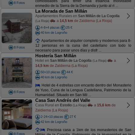
comodidades para tener una estancia inolvidable
8 Fotos
enmedio de la Sierra de la Demanda y junto al ri ...
La Morada de San Millán
Apartamentos Rurales en
San Millán de La Cogolla
a
14,5 km
de Zaldierna (La Rioja)
(La Rioja)
4-8+4 plazas
25 €
40 km de Logroño
Apartamentos de alquiler completo y modernos para 8-
12 personas en la cuna del castellano con todo lo
8 Fotos
necesario para pasar unos días y disfr ...
Hostería San Millán
Hotel en
San Millán de La Cogolla
a
(La Rioja)
14,5 km
de Zaldierna (La Rioja)
50+10 plazas
44 €
40 km de Logroño
Hotel de 4 estrellas con encanto dentro del Monasterio
de Yuso, Cuna de la Lengua Castellana, Patrimonio de la
8 Fotos
Humanidad. Situado en San Mil ...
Casa San Andrés del Valle
Casa Rural en
Estollo
a
15,6 km
de
(La Rioja)
Zaldierna (La Rioja)
2-24+10 plazas
27 €
42 km de Logroño
Preciosa casa a 1km de los monasterios de San
8 Fotos
Millán de la Cogolla, Patrimonio de la Humanidad en la