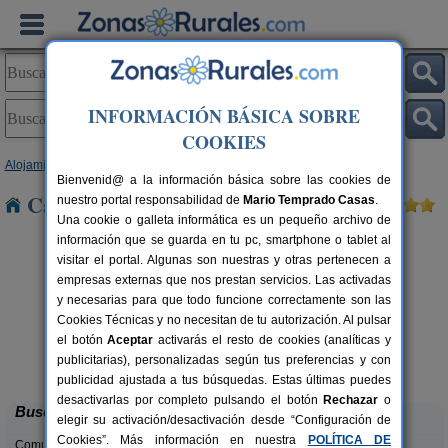
INFORMACIÓN BÁSICA SOBRE
COOKIES
Alojamientos
>
La Rioja
> Zaldierna
Bienvenid@ a la información básica sobre las cookies de
Casas Rurales cerca de Zaldierna
nuestro portal responsabilidad de
Mario Temprado Casas
.
Una cookie o galleta informática es un pequeño archivo de
información que se guarda en tu pc, smartphone o tablet al
visitar el portal. Algunas son nuestras y otras pertenecen a
empresas externas que nos prestan servicios. Las activadas
y necesarias para que todo funcione correctamente son las
Cookies Técnicas y no necesitan de tu autorización. Al pulsar
el botón
Aceptar
activarás el resto de cookies (analíticas y
La Posada del Santo
rs.
2-8+1 pers.
publicitarias), personalizadas según tus preferencias y con
 €
38 €
Cañas (La Rioja)
desde
publicidad ajustada a tus búsquedas. Estas últimas puedes
desactivarlas por completo pulsando el botón
Rechazar
o
Buscar
elegir su activación/desactivación desde “Configuración de
Cookies”. Más información en nuestra
POLÍTICA DE
Comunidades: