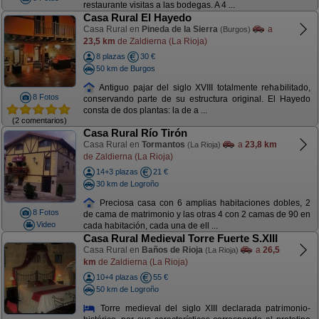
restaurante visitas a las bodegas. A 4 ...
Casa Rural El Hayedo
Casa Rural en
Pineda de la Sierra
a
(Burgos)
23,5 km
de Zaldierna (La Rioja)
8 plazas
30 €
50 km de Burgos
Antiguo pajar del siglo XVIII totalmente rehabilitado,
8 Fotos
conservando parte de su estructura original. El Hayedo
consta de dos plantas: la de a ...
(2 comentarios)
Casa Rural Río Tirón
Casa Rural en
Tormantos
a
23,8 km
(La Rioja)
de Zaldierna (La Rioja)
14+3 plazas
21 €
30 km de Logroño
Preciosa casa con 6 amplias habitaciones dobles, 2
8 Fotos
de cama de matrimonio y las otras 4 con 2 camas de 90 en
Video
cada habitación, cada una de ell ...
Casa Rural Medieval Torre Fuerte S.XIII
Casa Rural en
Baños de Rioja
a
26,5
(La Rioja)
km
de Zaldierna (La Rioja)
10+4 plazas
55 €
50 km de Logroño
Torre medieval del siglo XIII declarada patrimonio-