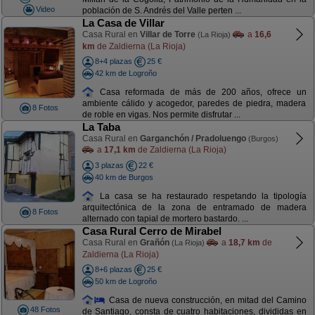
Video
población de S. Andrés del Valle perten ...
La Casa de Villar
Casa Rural en
Villar de Torre
a
16,6
(La Rioja)
km
de Zaldierna (La Rioja)
8+4 plazas
25 €
42 km de Logroño
Casa reformada de más de 200 años, ofrece un
ambiente cálido y acogedor, paredes de piedra, madera
8 Fotos
de roble en vigas. Nos permite disfrutar ...
La Taba
Casa Rural en
Garganchón / Pradoluengo
(Burgos)
a
17,1 km
de Zaldierna (La Rioja)
3 plazas
22 €
40 km de Burgos
La casa se ha restaurado respetando la tipología
arquitectónica de la zona de entramado de madera
8 Fotos
alternado con tapial de mortero bastardo. ...
Casa Rural Cerro de Mirabel
Casa Rural en
Grañón
a
18,7 km
de
(La Rioja)
Zaldierna (La Rioja)
8+6 plazas
25 €
50 km de Logroño
Casa de nueva construcción, en mitad del Camino
48 Fotos
de Santiago, consta de cuatro habitaciones, divididas en