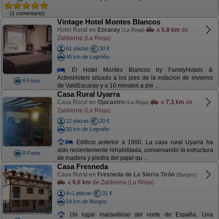
(1 comentario)
Vintage Hotel Montes Blancos
Hotel Rural en
Ezcaray
a
5,8 km
de
(La Rioja)
Zaldierna (La Rioja)
61 plazas
30 €
45 km de Logroño
El Hotel Montes Blancos by FamilyHotels &
ActivsHotels situado a los pies de la estacion de invierno
8 Fotos
de ValdEscaray y a 10 minutos a pie ...
Casa Rural Uyarra
Casa Rural en
Ojacastro
a
7,3 km
de
(La Rioja)
Zaldierna (La Rioja)
12 plazas
20 €
50 km de Logroño
Edificio anterior a 1900. La casa rural Uyarra ha
sido recientemente rehabilitada, conservando la estructura
8 Fotos
de madera y piedra del pajar qu ...
Casa Fresneda
Casa Rural en
Fresneda de La Sierra Tirón
(Burgos)
a
9,6 km
de Zaldierna (La Rioja)
4+1 plazas
31 €
54 km de Burgos
Un lugar maravilloso del norte de España. Una