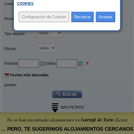
COOKIES
.
Comunidades:
Provincias/Islas:
Tipo alquiler:
Plazas:
X
Entrada:
Salida:
Fechas más buscadas
pueblo:
MÁS FILTROS
No se han encontrado alojamientos en
Garrafe de Torio
(León)
... PERO, TE SUGERIMOS ALOJAMIENTOS CERCANOS
: