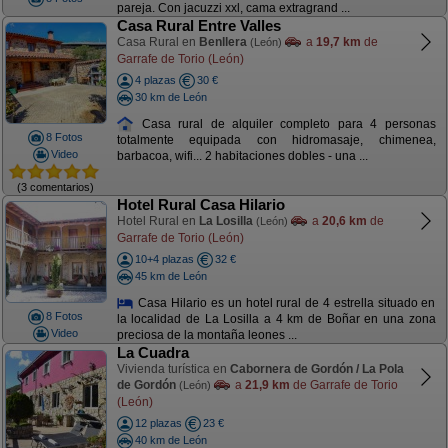
pareja. Con jacuzzi xxl, cama extragrand ...
Casa Rural Entre Valles
Casa Rural en
Benllera
a
19,7 km
de
(León)
Garrafe de Torio (León)
4 plazas
30 €
30 km de León
Casa rural de alquiler completo para 4 personas
8 Fotos
totalmente equipada con hidromasaje, chimenea,
Video
barbacoa, wifi... 2 habitaciones dobles - una ...
(3 comentarios)
Hotel Rural Casa Hilario
Hotel Rural en
La Losilla
a
20,6 km
de
(León)
Garrafe de Torio (León)
10+4 plazas
32 €
45 km de León
Casa Hilario es un hotel rural de 4 estrella situado en
8 Fotos
la localidad de La Losilla a 4 km de Boñar en una zona
Video
preciosa de la montaña leones ...
La Cuadra
Vivienda turística en
Cabornera de Gordón / La Pola
de Gordón
a
21,9 km
de Garrafe de Torio
(León)
(León)
12 plazas
23 €
40 km de León