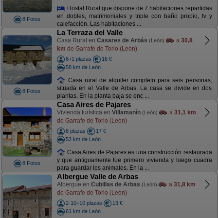
Hostal Rural que dispone de 7 habitaciones repartidas
en dobles, matrimoniales y triple con baño propio, tv y
8 Fotos
calefacción. Las habitaciones ...
La Terraza del Valle
Casa Rural en
Casares de Arbás
a
30,8
(León)
km
de Garrafe de Torio (León)
6+1 plazas
16 €
58 km de León
Casa rural de alquiler completo para seis personas,
situada en el Valle de Arbas. La casa se divide en dos
8 Fotos
plantas. En la planta baja se enc ...
Casa Aires de Pajares
Vivienda turística en
Villamanín
a
31,1 km
(León)
de Garrafe de Torio (León)
8 plazas
17 €
52 km de León
Casa Aires de Pajares es una construcción restaurada
y que antiguamente fue primero vivienda y luego cuadra
8 Fotos
para guardar los animales. En la ...
Albergue Valle de Arbas
Albergue en
Cubillas de Arbas
a
31,8 km
(León)
de Garrafe de Torio (León)
2-10+10 plazas
13 €
61 km de León