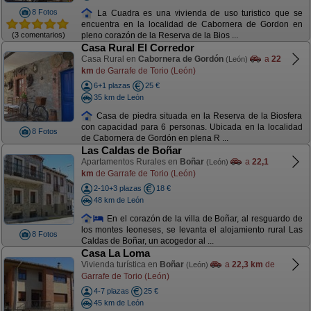
8 Fotos
La Cuadra es una vivienda de uso turistico que se
encuentra en la localidad de Cabornera de Gordon en
(3 comentarios)
pleno corazón de la Reserva de la Bios ...
Casa Rural El Corredor
Casa Rural en
Cabornera de Gordón
a
22
(León)
km
de Garrafe de Torio (León)
6+1 plazas
25 €
35 km de León
Casa de piedra situada en la Reserva de la Biosfera
con capacidad para 6 personas. Ubicada en la localidad
8 Fotos
de Cabornera de Gordón en plena R ...
Las Caldas de Boñar
Apartamentos Rurales en
Boñar
a
22,1
(León)
km
de Garrafe de Torio (León)
2-10+3 plazas
18 €
48 km de León
En el corazón de la villa de Boñar, al resguardo de
los montes leoneses, se levanta el alojamiento rural Las
8 Fotos
Caldas de Boñar, un acogedor al ...
Casa La Loma
Vivienda turística en
Boñar
a
22,3 km
de
(León)
Garrafe de Torio (León)
4-7 plazas
25 €
45 km de León