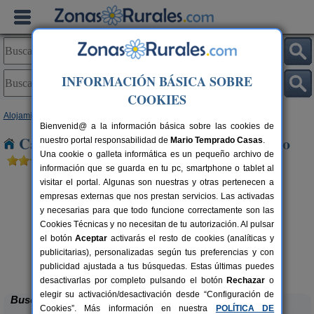
INFORMACIÓN BÁSICA SOBRE
COOKIES
Alojamientos
>
Castilla y León
>
León
> Garrafe de Torio
Bienvenid@ a la información básica sobre las cookies de
Casas Rurales cerca de Garrafe de Torio
nuestro portal responsabilidad de
Mario Temprado Casas
.
Una cookie o galleta informática es un pequeño archivo de
información que se guarda en tu pc, smartphone o tablet al
visitar el portal. Algunas son nuestras y otras pertenecen a
empresas externas que nos prestan servicios. Las activadas
y necesarias para que todo funcione correctamente son las
Cookies Técnicas y no necesitan de tu autorización. Al pulsar
el botón
Aceptar
activarás el resto de cookies (analíticas y
publicitarias), personalizadas según tus preferencias y con
Complejo Rural Aguas Frías
rs.
8+1 pers.
 €
27 €
publicidad ajustada a tus búsquedas. Estas últimas puedes
La Omañuela (León)
desde
desactivarlas por completo pulsando el botón
Rechazar
o
elegir su activación/desactivación desde “Configuración de
Buscar
Cookies”. Más información en nuestra
POLÍTICA DE