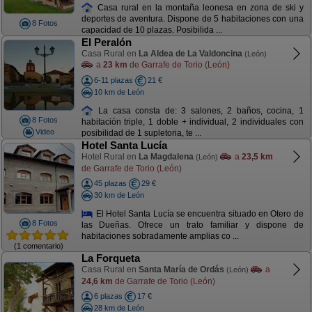
Casa rural en la montaña leonesa en zona de ski y
deportes de aventura. Dispone de 5 habitaciones con una
8 Fotos
capacidad de 10 plazas. Posibilida ...
El Peralón
Casa Rural en
La Aldea de La Valdoncina
(León)
a
23 km
de Garrafe de Torio (León)
6-11 plazas
21 €
10 km de León
La casa consta de: 3 salones, 2 baños, cocina, 1
8 Fotos
habitación triple, 1 doble + individual, 2 individuales con
Video
posibilidad de 1 supletoria, te ...
Hotel Santa Lucía
Hotel Rural en
La Magdalena
a
23,5 km
(León)
de Garrafe de Torio (León)
45 plazas
29 €
30 km de León
El Hotel Santa Lucía se encuentra situado en Otero de
8 Fotos
las Dueñas. Ofrece un trato familiar y dispone de
habitaciones sobradamente amplias co ...
(1 comentario)
La Forqueta
Casa Rural en
Santa María de Ordás
a
(León)
24,6 km
de Garrafe de Torio (León)
6 plazas
17 €
28 km de León