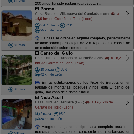
6 Fotos
200 años, ha sido restaurada respetan ...
El Porma
Casa Rural en
Villanueva del Condado
a
(León)
14,9 km
de Garrafe de Torio (León)
2-4+1 plazas
22 €
25 km de León
La casa se ofrece en alquiler completo, perfectamente
acondicionada para alojar de 2 a 4 personas, consta de
8 Fotos
un confortable salón-comedor co ...
El Canto del Gallo
Hotel Rural en
Ranedo de Curueño
a
18,2
(León)
km
de Garrafe de Torio (León)
10 plazas
33 €
42 km de León
En las estribaciones de los Picos de Europa, en un
paisaje de montañas, bosques y ríos, está El canto del
8 Fotos
gallo, una casa de turismo rural d ...
El Nido Azul I
Casa Rural en
Benllera
a
19,7 km
de
(León)
Garrafe de Torio (León)
2 plazas
95 €
30 km de León
Acogedor alojamiento tipo casa completa para dos
personas especialmente concebido para estancias en
8 Fotos