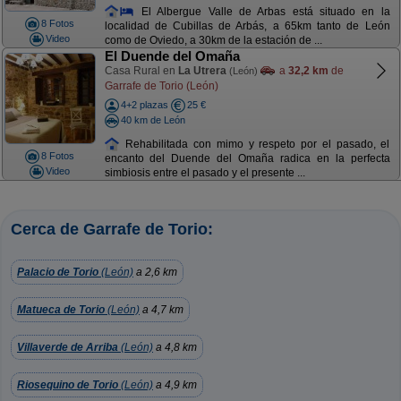
El Albergue Valle de Arbas está situado en la
8 Fotos
localidad de Cubillas de Arbás, a 65km tanto de León
Video
como de Oviedo, a 30km de la estación de ...
El Duende del Omaña
Casa Rural en
La Utrera
a
32,2 km
de
(León)
Garrafe de Torio (León)
4+2 plazas
25 €
40 km de León
Rehabilitada con mimo y respeto por el pasado, el
8 Fotos
encanto del Duende del Omaña radica en la perfecta
Video
simbiosis entre el pasado y el presente ...
Cerca de Garrafe de Torio:
Palacio de Torio
(León)
a 2,6 km
Matueca de Torio
(León)
a 4,7 km
Villaverde de Arriba
(León)
a 4,8 km
Riosequino de Torio
(León)
a 4,9 km