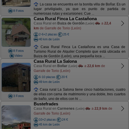
La casa se encuentra en la bonita villa de Boñar. Es un
lugar priviligiado, ya que es punto de partida de
8 Fotos
numerosas rutas y excursiones: Cue ...
Casa Rural Finca La Castañona
Casa Rural en
Buiza de Gordón
a
22,4
(León)
km
de Garrafe de Torio (León)
2-6+2 plazas
25 €
40 km de León
Casa Rural Finca La Castañona es una Casa de
8 Fotos
Turismo Rural de Alquiler Completo que está ubicada en
Video
Buiza de Gordón (León), una pequeña loca ...
Casa Rural La Salona
Casa Rural en
Boñar
a
22,6 km
de
(León)
Garrafe de Torio (León)
6-10 plazas
20 €
49 km de León
Casa rural La Salona tiene cinco habitaciones, cuatro
de ellas con cama de matrimonio y una doble, tres cuartos
3 Fotos
de baño, uno de ellos con hi ...
Bustefrades
Casa Rural en
Carmenes
a
22,9 km
de
(León)
Garrafe de Torio (León)
10+2 plazas
24 €
45 km de León