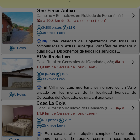
Gmr Fenar Activo
Camping y Bungalows en
Robledo de Fenar
(León)
a
10,8 km
de Garrafe de Torio (León)
3-200 plazas
12 €
35 km de León
Gran variedad de alojamientos con todas las
comodidades y extras. Albergue, cabañas de madera o
8 Fotos
bungalows. Disponemos de todos los servicios ...
El Vallín de Lan
Casa Rural en
Cerezales del Condado
a
(León)
13,8 km
de Garrafe de Torio (León)
6 plazas
19 €
33 km de León
El Vallín de Lan, que toma su nombre de un Valle
situado en los montes de la localidad leonesa de
8 Fotos
Cerezales del Condado, es una antigua casa ...
Casa La Coja
Casa Rural en
Villanueva del Condado
a
(León)
14,9 km
de Garrafe de Torio (León)
6-7 plazas
20 €
25 km de León
Esta casa rural de alquiler completo fue en otros
tiempos una casa de labranza, construida hace más de