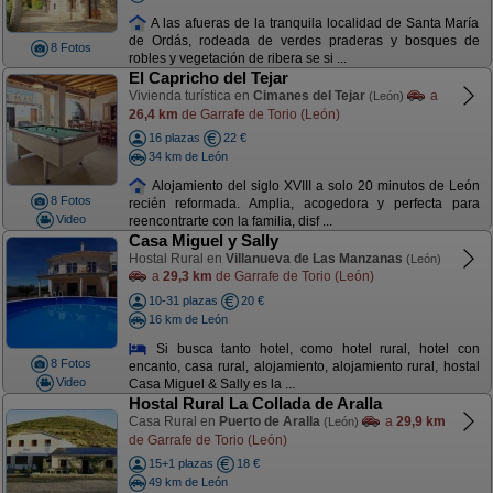
A las afueras de la tranquila localidad de Santa María
de Ordás, rodeada de verdes praderas y bosques de
8 Fotos
robles y vegetación de ribera se si ...
El Capricho del Tejar
Vivienda turística en
Cimanes del Tejar
a
(León)
26,4 km
de Garrafe de Torio (León)
16 plazas
22 €
34 km de León
Alojamiento del siglo XVIII a solo 20 minutos de León
8 Fotos
recién reformada. Amplia, acogedora y perfecta para
Video
reencontrarte con la familia, disf ...
Casa Miguel y Sally
Hostal Rural en
Villanueva de Las Manzanas
(León)
a
29,3 km
de Garrafe de Torio (León)
10-31 plazas
20 €
16 km de León
Si busca tanto hotel, como hotel rural, hotel con
8 Fotos
encanto, casa rural, alojamiento, alojamiento rural, hostal
Video
Casa Miguel & Sally es la ...
Hostal Rural La Collada de Aralla
Casa Rural en
Puerto de Aralla
a
29,9 km
(León)
de Garrafe de Torio (León)
15+1 plazas
18 €
49 km de León