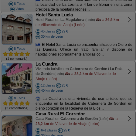
8 Fotos
la localidad de La Losilla a 4 km de Boñar en una zona
Video
preciosa de la montaña leones ...
Hotel Santa Lucía
Hotel Rural en
La Magdalena
a
26,5 km
(León)
de Villaverde de Abajo (León)
45 plazas
29 €
30 km de León
El Hotel Santa Lucía se encuentra situado en Otero de
8 Fotos
las Dueñas. Ofrece un trato familiar y dispone de
habitaciones sobradamente amplias co ...
(1 comentario)
La Cuadra
Vivienda turística en
Cabornera de Gordón / La Pola
de Gordón
a
28,2 km
de Villaverde de
(León)
Abajo (León)
12 plazas
23 €
40 km de León
8 Fotos
La Cuadra es una vivienda de uso turistico que se
encuentra en la localidad de Cabornera de Gordon en
(3 comentarios)
pleno corazón de la Reserva de la Bios ...
Casa Rural El Corredor
Casa Rural en
Cabornera de Gordón
a
(León)
28,2 km
de Villaverde de Abajo (León)
6+1 plazas
25 €
35 km de León