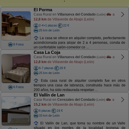
El Porma
Casa Rural en
Villanueva del Condado
a
(León)
12,8 km
de Villaverde de Abajo (León)
2-4+1 plazas
22 €
25 km de León
La casa se ofrece en alquiler completo, perfectamente
acondicionada para alojar de 2 a 4 personas, consta de
8 Fotos
un confortable salón-comedor co ...
Casa La Coja
Casa Rural en
Villanueva del Condado
a
(León)
12,8 km
de Villaverde de Abajo (León)
6-7 plazas
20 €
25 km de León
Esta casa rural de alquiler completo fue en otros
tiempos una casa de labranza, construida hace más de
6 Fotos
200 años, ha sido restaurada respetan ...
El Vallín de Lan
Casa Rural en
Cerezales del Condado
a
(León)
15,2 km
de Villaverde de Abajo (León)
6 plazas
19 €
33 km de León
El Vallín de Lan, que toma su nombre de un Valle
situado en los montes de la localidad leonesa de