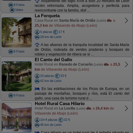
Alojamiento del siglo XVIII a solo 20 minutos de León
8 Fotos
recién reformada. Amplia, acogedora y perfecta para
Video
reencontrarte con la familia, disf ...
La Forqueta
Casa Rural en
Santa María de Ordás
a
(León)
25,3 km
de Villaverde de Abajo (León)
6 plazas
17 €
28 km de León
A las afueras de la tranquila localidad de Santa María
de Ordás, rodeada de verdes praderas y bosques de
8 Fotos
robles y vegetación de ribera se si ...
El Canto del Gallo
Hotel Rural en
Ranedo de Curueño
a
25,5
(León)
km
de Villaverde de Abajo (León)
10 plazas
33 €
42 km de León
En las estribaciones de los Picos de Europa, en un
paisaje de montañas, bosques y ríos, está El canto del
8 Fotos
gallo, una casa de turismo rural d ...
Hotel Rural Casa Hilario
Hotel Rural en
La Losilla
a
26,4 km
de
(León)
Villaverde de Abajo (León)
10+4 plazas
32 €
45 km de León
Casa Hilario es un hotel rural de 4 estrella situado en