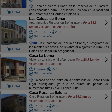
Casa de piedra situada en la Reserva de la Biosfera
con capacidad para 6 personas. Ubicada en la localidad
8 Fotos
de Cabornera de Gordón en plena R ...
Las Caldas de Boñar
Apartamentos Rurales en
Boñar
a
28,6
(León)
km
de Villaverde de Abajo (León)
2-10+3 plazas
18 €
48 km de León
En el corazón de la villa de Boñar, al resguardo de
los montes leoneses, se levanta el alojamiento rural Las
8 Fotos
Caldas de Boñar, un acogedor al ...
Casa La Loma
Vivienda turística en
Boñar
a
28,7 km
de
(León)
Villaverde de Abajo (León)
4-7 plazas
25 €
45 km de León
La casa se encuentra en la bonita villa de Boñar. Es un
lugar priviligiado, ya que es punto de partida de
8 Fotos
numerosas rutas y excursiones: Cue ...
Casa Rural La Salona
Casa Rural en
Boñar
a
29,1 km
de
(León)
Villaverde de Abajo (León)
6-10 plazas
20 €
49 km de León