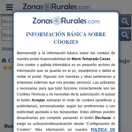
INFORMACIÓN BÁSICA SOBRE
COOKIES
Alojamientos
>
Castilla y León
>
León
> Villaverde de Abajo
Bienvenid@ a la información básica sobre las cookies de
Casas Rurales cerca de Villaverde de Abajo
nuestro portal responsabilidad de
Mario Temprado Casas
.
Una cookie o galleta informática es un pequeño archivo de
información que se guarda en tu pc, smartphone o tablet al
visitar el portal. Algunas son nuestras y otras pertenecen a
empresas externas que nos prestan servicios. Las activadas
y necesarias para que todo funcione correctamente son las
Cookies Técnicas y no necesitan de tu autorización. Al pulsar
el botón
Aceptar
activarás el resto de cookies (analíticas y
publicitarias), personalizadas según tus preferencias y con
Complejo Rural Aguas Frías
rs.
8+1 pers.
 €
27 €
publicidad ajustada a tus búsquedas. Estas últimas puedes
La Omañuela (León)
desde
desactivarlas por completo pulsando el botón
Rechazar
o
elegir su activación/desactivación desde “Configuración de
Buscar
Cookies”. Más información en nuestra
POLÍTICA DE