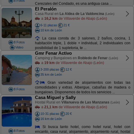
8 Fotos
Cerezales del Condado, es una antigua casa ...
El Peralón
Casa Rural en
La Aldea de La Valdoncina
(León)
a
16,2 km
de Villaverde de Abajo (León)
6-11 plazas
21 €
10 km de León
La casa consta de: 3 salones, 2 baños, cocina, 1
8 Fotos
habitación triple, 1 doble + individual, 2 individuales con
Video
posibilidad de 1 supletoria, te ...
Gmr Fenar Activo
Camping y Bungalows en
Robledo de Fenar
(León)
a
19 km
de Villaverde de Abajo (León)
3-200 plazas
12 €
35 km de León
Gran variedad de alojamientos con todas las
comodidades y extras. Albergue, cabañas de madera o
8 Fotos
bungalows. Disponemos de todos los servicios ...
Casa Miguel y Sally
Hostal Rural en
Villanueva de Las Manzanas
(León)
a
21,1 km
de Villaverde de Abajo (León)
10-31 plazas
20 €
16 km de León
Si busca tanto hotel, como hotel rural, hotel con
8 Fotos
encanto, casa rural, alojamiento, alojamiento rural, hostal