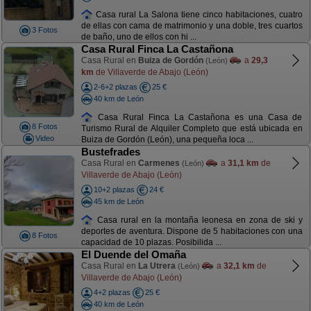
Casa rural La Salona tiene cinco habitaciones, cuatro
de ellas con cama de matrimonio y una doble, tres cuartos
3 Fotos
de baño, uno de ellos con hi ...
Casa Rural Finca La Castañona
Casa Rural en
Buiza de Gordón
a
29,3
(León)
km
de Villaverde de Abajo (León)
2-6+2 plazas
25 €
40 km de León
Casa Rural Finca La Castañona es una Casa de
8 Fotos
Turismo Rural de Alquiler Completo que está ubicada en
Video
Buiza de Gordón (León), una pequeña loca ...
Bustefrades
Casa Rural en
Carmenes
a
31,1 km
de
(León)
Villaverde de Abajo (León)
10+2 plazas
24 €
45 km de León
Casa rural en la montaña leonesa en zona de ski y
deportes de aventura. Dispone de 5 habitaciones con una
8 Fotos
capacidad de 10 plazas. Posibilida ...
El Duende del Omaña
Casa Rural en
La Utrera
a
32,1 km
de
(León)
Villaverde de Abajo (León)
4+2 plazas
25 €
40 km de León