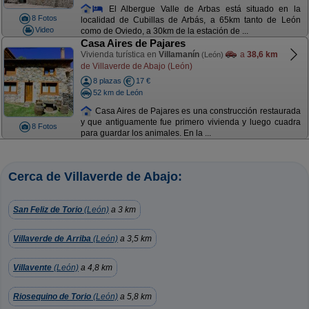
El Albergue Valle de Arbas está situado en la
8 Fotos
localidad de Cubillas de Arbás, a 65km tanto de León
Video
como de Oviedo, a 30km de la estación de ...
Casa Aires de Pajares
Vivienda turística en
Villamanín
a
38,6 km
(León)
de Villaverde de Abajo (León)
8 plazas
17 €
52 km de León
Casa Aires de Pajares es una construcción restaurada
y que antiguamente fue primero vivienda y luego cuadra
8 Fotos
para guardar los animales. En la ...
Cerca de Villaverde de Abajo:
San Feliz de Torio
(León)
a 3 km
Villaverde de Arriba
(León)
a 3,5 km
Villavente
(León)
a 4,8 km
Riosequino de Torio
(León)
a 5,8 km