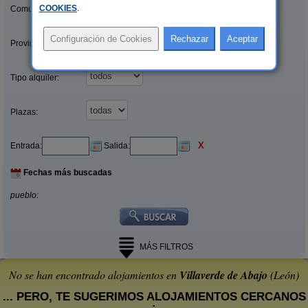
COOKIES
.
Comunidades:
Provincias/Islas:
Tipo alquiler:
Plazas:
X
Entrada:
Salida:
Fechas más buscadas
pueblo:
MÁS FILTROS
No se han encontrado alojamientos en
Villaverde de Abajo
(León)
... PERO, TE SUGERIMOS ALOJAMIENTOS CERCANOS
: