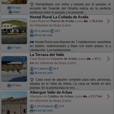
Rehabilitada con mimo y respeto por el pasado, el
8 Fotos
encanto del Duende del Omaña radica en la perfecta
Video
simbiosis entre el pasado y el presente ...
Hostal Rural La Collada de Aralla
Casa Rural en
Puerto de Aralla
a
35,5 km
(León)
de Villaverde de Abajo (León)
15+1 plazas
18 €
49 km de León
Hostal Rural que dispone de 7 habitaciones repartidas
en dobles, matrimoniales y triple con baño propio, tv y
8 Fotos
calefacción. Las habitaciones ...
La Terraza del Valle
Casa Rural en
Casares de Arbás
a
37,1
(León)
km
de Villaverde de Abajo (León)
6+1 plazas
16 €
58 km de León
Casa rural de alquiler completo para seis personas,
situada en el Valle de Arbas. La casa se divide en dos
8 Fotos
plantas. En la planta baja se enc ...
Albergue Valle de Arbas
Albergue en
Cubillas de Arbas
a
37,7 km
(León)
de Villaverde de Abajo (León)
2-10+10 plazas
13 €
61 km de León