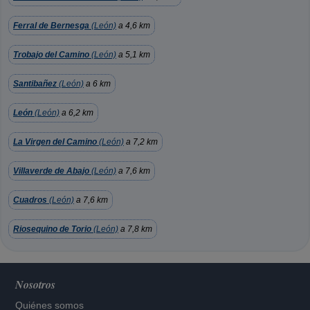
Ferral de Bernesga
(León)
a 4,6 km
Trobajo del Camino
(León)
a 5,1 km
Santibañez
(León)
a 6 km
León
(León)
a 6,2 km
La Virgen del Camino
(León)
a 7,2 km
Villaverde de Abajo
(León)
a 7,6 km
Cuadros
(León)
a 7,6 km
Riosequino de Torio
(León)
a 7,8 km
Nosotros
Quiénes somos