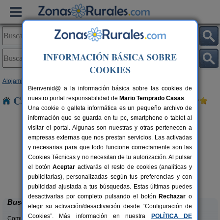
INFORMACIÓN BÁSICA SOBRE
COOKIES
Alojamientos
>
Castilla y León
>
León
> Sariegos
Bienvenid@ a la información básica sobre las cookies de
Casas Rurales cerca de Sariegos
nuestro portal responsabilidad de
Mario Temprado Casas
.
Una cookie o galleta informática es un pequeño archivo de
información que se guarda en tu pc, smartphone o tablet al
visitar el portal. Algunas son nuestras y otras pertenecen a
empresas externas que nos prestan servicios. Las activadas
y necesarias para que todo funcione correctamente son las
Cookies Técnicas y no necesitan de tu autorización. Al pulsar
el botón
Aceptar
activarás el resto de cookies (analíticas y
Complejo Rural Aguas Frías
rs.
8+1 pers.
publicitarias), personalizadas según tus preferencias y con
 €
27 €
La Omañuela (León)
desde
publicidad ajustada a tus búsquedas. Estas últimas puedes
desactivarlas por completo pulsando el botón
Rechazar
o
Buscar
elegir su activación/desactivación desde “Configuración de
Cookies”. Más información en nuestra
POLÍTICA DE
Comunidades: