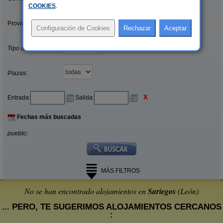
COOKIES
.
Provincias/Islas:
Tipo alquiler:
Plazas:
X
Entrada:
Salida:
Fechas más buscadas
pueblo:
MÁS FILTROS
No se han encontrado alojamientos en
Sariegos
(León)
... PERO, TE SUGERIMOS ALOJAMIENTOS CERCANOS
: