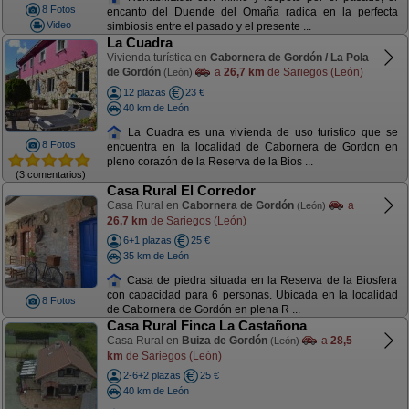
8 Fotos
encanto del Duende del Omaña radica en la perfecta
Video
simbiosis entre el pasado y el presente ...
La Cuadra
Vivienda turística en
Cabornera de Gordón / La Pola
de Gordón
a
26,7 km
de Sariegos (León)
(León)
12 plazas
23 €
40 km de León
La Cuadra es una vivienda de uso turistico que se
8 Fotos
encuentra en la localidad de Cabornera de Gordon en
pleno corazón de la Reserva de la Bios ...
(3 comentarios)
Casa Rural El Corredor
Casa Rural en
Cabornera de Gordón
a
(León)
26,7 km
de Sariegos (León)
6+1 plazas
25 €
35 km de León
Casa de piedra situada en la Reserva de la Biosfera
con capacidad para 6 personas. Ubicada en la localidad
8 Fotos
de Cabornera de Gordón en plena R ...
Casa Rural Finca La Castañona
Casa Rural en
Buiza de Gordón
a
28,5
(León)
km
de Sariegos (León)
2-6+2 plazas
25 €
40 km de León