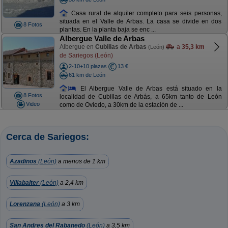
Casa rural de alquiler completo para seis personas,
situada en el Valle de Arbas. La casa se divide en dos
8 Fotos
plantas. En la planta baja se enc ...
Albergue Valle de Arbas
Albergue en
Cubillas de Arbas
a
35,3 km
(León)
de Sariegos (León)
2-10+10 plazas
13 €
61 km de León
El Albergue Valle de Arbas está situado en la
8 Fotos
localidad de Cubillas de Arbás, a 65km tanto de León
Video
como de Oviedo, a 30km de la estación de ...
Cerca de Sariegos:
Azadinos
(León)
a menos de 1 km
Villabalter
(León)
a 2,4 km
Lorenzana
(León)
a 3 km
San Andres del Rabanedo
(León)
a 3,5 km