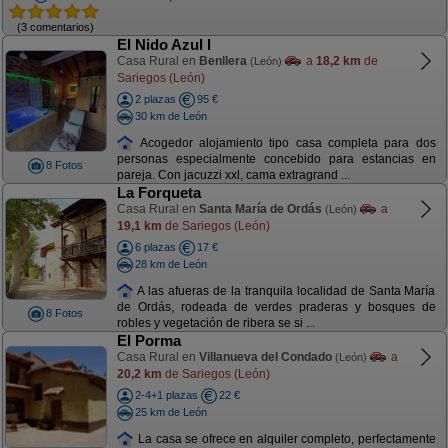
(3 comentarios)
El Nido Azul I
Casa Rural en
Benllera
a
18,2 km
de
(León)
Sariegos (León)
2 plazas
95 €
30 km de León
Acogedor alojamiento tipo casa completa para dos
personas especialmente concebido para estancias en
8 Fotos
pareja. Con jacuzzi xxl, cama extragrand ...
La Forqueta
Casa Rural en
Santa María de Ordás
a
(León)
19,1 km
de Sariegos (León)
6 plazas
17 €
28 km de León
A las afueras de la tranquila localidad de Santa María
de Ordás, rodeada de verdes praderas y bosques de
8 Fotos
robles y vegetación de ribera se si ...
El Porma
Casa Rural en
Villanueva del Condado
a
(León)
20,2 km
de Sariegos (León)
2-4+1 plazas
22 €
25 km de León
La casa se ofrece en alquiler completo, perfectamente