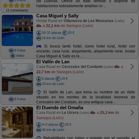
8 Fotos
las Dueñas. Ofrece un trato familiar y dispone de
habitaciones sobradamente amplias co ...
(1 comentario)
Casa Miguel y Sally
Hostal Rural en
Villanueva de Las Manzanas
(León)
a
22,1 km
de Sariegos (León)
10-31 plazas
20 €
16 km de León
Si busca tanto hotel, como hotel rural, hotel con
8 Fotos
encanto, casa rural, alojamiento, alojamiento rural, hostal
Video
Casa Miguel & Sally es la ...
El Vallín de Lan
Casa Rural en
Cerezales del Condado
a
(León)
22,7 km
de Sariegos (León)
6 plazas
19 €
33 km de León
El Vallín de Lan, que toma su nombre de un Valle
situado en los montes de la localidad leonesa de
8 Fotos
Cerezales del Condado, es una antigua casa ...
El Duende del Omaña
Casa Rural en
La Utrera
a
25,3 km
de
(León)
Sariegos (León)
4+2 plazas
25 €
40 km de León
Rehabilitada con mimo y respeto por el pasado, el