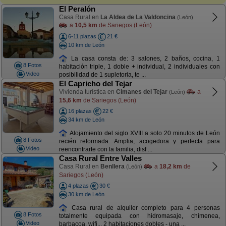
El Peralón
Casa Rural en
La Aldea de La Valdoncina
(León)
a
10,5 km
de Sariegos (León)
6-11 plazas
21 €
10 km de León
La casa consta de: 3 salones, 2 baños, cocina, 1
8 Fotos
habitación triple, 1 doble + individual, 2 individuales con
Video
posibilidad de 1 supletoria, te ...
El Capricho del Tejar
Vivienda turística en
Cimanes del Tejar
a
(León)
15,6 km
de Sariegos (León)
16 plazas
22 €
34 km de León
Alojamiento del siglo XVIII a solo 20 minutos de León
8 Fotos
recién reformada. Amplia, acogedora y perfecta para
Video
reencontrarte con la familia, disf ...
Casa Rural Entre Valles
Casa Rural en
Benllera
a
18,2 km
de
(León)
Sariegos (León)
4 plazas
30 €
30 km de León
Casa rural de alquiler completo para 4 personas
8 Fotos
totalmente equipada con hidromasaje, chimenea,
Video
barbacoa, wifi... 2 habitaciones dobles - una ...