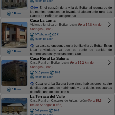
48 km de León
En el corazón de la villa de Boñar, al resguardo de
los montes leoneses, se levanta el alojamiento rural Las
8 Fotos
Caldas de Boñar, un acogedor al ...
Casa La Loma
Vivienda turística en
Boñar
a
34,8 km
de
(León)
Sariegos (León)
4-7 plazas
25 €
45 km de León
La casa se encuentra en la bonita villa de Boñar. Es un
lugar priviligiado, ya que es punto de partida de
8 Fotos
numerosas rutas y excursiones: Cue ...
Casa Rural La Salona
Casa Rural en
Boñar
a
35,2 km
de
(León)
Sariegos (León)
6-10 plazas
20 €
49 km de León
Casa rural La Salona tiene cinco habitaciones, cuatro
de ellas con cama de matrimonio y una doble, tres cuartos
3 Fotos
de baño, uno de ellos con hi ...
La Terraza del Valle
Casa Rural en
Casares de Arbás
a
35,3
(León)
km
de Sariegos (León)
6+1 plazas
16 €
58 km de León