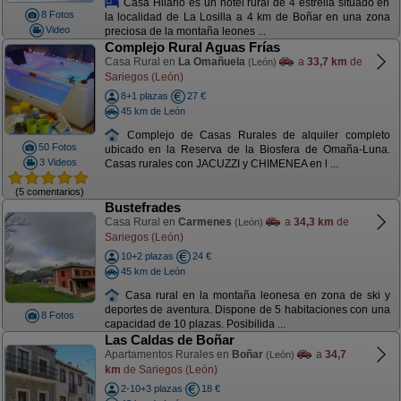
Casa Hilario es un hotel rural de 4 estrella situado en
8 Fotos
la localidad de La Losilla a 4 km de Boñar en una zona
Video
preciosa de la montaña leones ...
Complejo Rural Aguas Frías
Casa Rural en
La Omañuela
a
33,7 km
de
(León)
Sariegos (León)
8+1 plazas
27 €
45 km de León
Complejo de Casas Rurales de alquiler completo
50 Fotos
ubicado en la Reserva de la Biosfera de Omaña-Luna.
3 Videos
Casas rurales con JACUZZI y CHIMENEA en l ...
(5 comentarios)
Bustefrades
Casa Rural en
Carmenes
a
34,3 km
de
(León)
Sariegos (León)
10+2 plazas
24 €
45 km de León
Casa rural en la montaña leonesa en zona de ski y
deportes de aventura. Dispone de 5 habitaciones con una
8 Fotos
capacidad de 10 plazas. Posibilida ...
Las Caldas de Boñar
Apartamentos Rurales en
Boñar
a
34,7
(León)
km
de Sariegos (León)
2-10+3 plazas
18 €