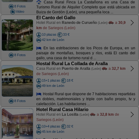
Casa Rural Finca La Castañona es una Casa de
8 Fotos
Turismo Rural de Alquiler Completo que está ubicada en
Video
Buiza de Gordón (León), una pequeña loca ...
El Canto del Gallo
Hotel Rural en
Ranedo de Curueño
a
30,9
(León)
km
de Sariegos (León)
10 plazas
33 €
42 km de León
En las estribaciones de los Picos de Europa, en un
paisaje de montañas, bosques y ríos, está El canto del
8 Fotos
gallo, una casa de turismo rural d ...
Hostal Rural La Collada de Aralla
Casa Rural en
Puerto de Aralla
a
32,7 km
(León)
de Sariegos (León)
15+1 plazas
18 €
49 km de León
Hostal Rural que dispone de 7 habitaciones repartidas
en dobles, matrimoniales y triple con baño propio, tv y
8 Fotos
calefacción. Las habitaciones ...
Hotel Rural Casa Hilario
Hotel Rural en
La Losilla
a
32,8 km
de
(León)
Sariegos (León)
10+4 plazas
32 €
45 km de León