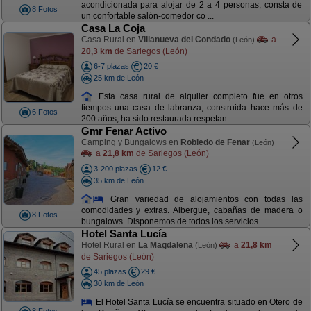
acondicionada para alojar de 2 a 4 personas, consta de
8 Fotos
un confortable salón-comedor co ...
Casa La Coja
Casa Rural en
Villanueva del Condado
a
(León)
20,3 km
de Sariegos (León)
6-7 plazas
20 €
25 km de León
Esta casa rural de alquiler completo fue en otros
tiempos una casa de labranza, construida hace más de
6 Fotos
200 años, ha sido restaurada respetan ...
Gmr Fenar Activo
Camping y Bungalows en
Robledo de Fenar
(León)
a
21,8 km
de Sariegos (León)
3-200 plazas
12 €
35 km de León
Gran variedad de alojamientos con todas las
comodidades y extras. Albergue, cabañas de madera o
8 Fotos
bungalows. Disponemos de todos los servicios ...
Hotel Santa Lucía
Hotel Rural en
La Magdalena
a
21,8 km
(León)
de Sariegos (León)
45 plazas
29 €
30 km de León
El Hotel Santa Lucía se encuentra situado en Otero de