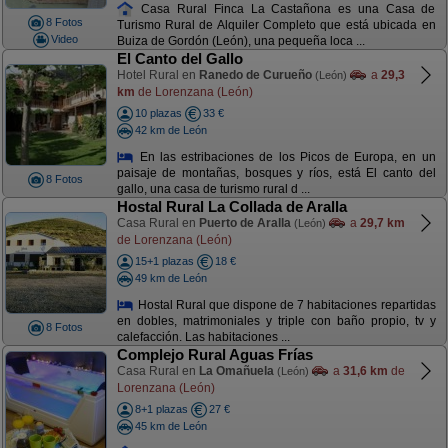
Casa Rural Finca La Castañona es una Casa de
8 Fotos
Turismo Rural de Alquiler Completo que está ubicada en
Video
Buiza de Gordón (León), una pequeña loca ...
El Canto del Gallo
Hotel Rural en
Ranedo de Curueño
a
29,3
(León)
km
de Lorenzana (León)
10 plazas
33 €
42 km de León
En las estribaciones de los Picos de Europa, en un
paisaje de montañas, bosques y ríos, está El canto del
8 Fotos
gallo, una casa de turismo rural d ...
Hostal Rural La Collada de Aralla
Casa Rural en
Puerto de Aralla
a
29,7 km
(León)
de Lorenzana (León)
15+1 plazas
18 €
49 km de León
Hostal Rural que dispone de 7 habitaciones repartidas
en dobles, matrimoniales y triple con baño propio, tv y
8 Fotos
calefacción. Las habitaciones ...
Complejo Rural Aguas Frías
Casa Rural en
La Omañuela
a
31,6 km
de
(León)
Lorenzana (León)
8+1 plazas
27 €
45 km de León