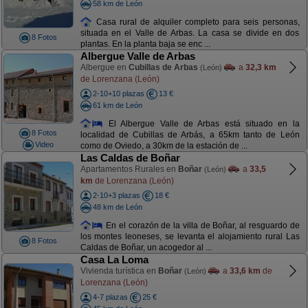
58 km de León
Casa rural de alquiler completo para seis personas,
situada en el Valle de Arbas. La casa se divide en dos
8 Fotos
plantas. En la planta baja se enc ...
Albergue Valle de Arbas
Albergue en
Cubillas de Arbas
a
32,3 km
(León)
de Lorenzana (León)
2-10+10 plazas
13 €
61 km de León
El Albergue Valle de Arbas está situado en la
8 Fotos
localidad de Cubillas de Arbás, a 65km tanto de León
Video
como de Oviedo, a 30km de la estación de ...
Las Caldas de Boñar
Apartamentos Rurales en
Boñar
a
33,5
(León)
km
de Lorenzana (León)
2-10+3 plazas
18 €
48 km de León
En el corazón de la villa de Boñar, al resguardo de
los montes leoneses, se levanta el alojamiento rural Las
8 Fotos
Caldas de Boñar, un acogedor al ...
Casa La Loma
Vivienda turística en
Boñar
a
33,6 km
de
(León)
Lorenzana (León)
4-7 plazas
25 €