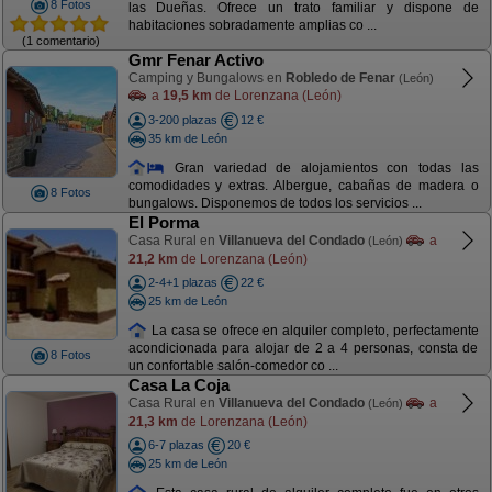
8 Fotos
las Dueñas. Ofrece un trato familiar y dispone de
habitaciones sobradamente amplias co ...
(1 comentario)
Gmr Fenar Activo
Camping y Bungalows en
Robledo de Fenar
(León)
a
19,5 km
de Lorenzana (León)
3-200 plazas
12 €
35 km de León
Gran variedad de alojamientos con todas las
comodidades y extras. Albergue, cabañas de madera o
8 Fotos
bungalows. Disponemos de todos los servicios ...
El Porma
Casa Rural en
Villanueva del Condado
a
(León)
21,2 km
de Lorenzana (León)
2-4+1 plazas
22 €
25 km de León
La casa se ofrece en alquiler completo, perfectamente
acondicionada para alojar de 2 a 4 personas, consta de
8 Fotos
un confortable salón-comedor co ...
Casa La Coja
Casa Rural en
Villanueva del Condado
a
(León)
21,3 km
de Lorenzana (León)
6-7 plazas
20 €
25 km de León