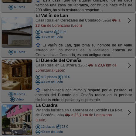
Esta casa rural de alquiler completo fue en otros
tiempos una casa de labranza, construida hace más de
6 Fotos
200 años, ha sido restaurada respetan ...
El Vallín de Lan
Casa Rural en
Cerezales del Condado
a
(León)
23 km
de Lorenzana (León)
6 plazas
19 €
33 km de León
El Vallín de Lan, que toma su nombre de un Valle
situado en los montes de la localidad leonesa de
8 Fotos
Cerezales del Condado, es una antigua casa ...
El Duende del Omaña
Casa Rural en
La Utrera
a
23,6 km
de
(León)
Lorenzana (León)
4+2 plazas
25 €
40 km de León
Rehabilitada con mimo y respeto por el pasado, el
8 Fotos
encanto del Duende del Omaña radica en la perfecta
Video
simbiosis entre el pasado y el presente ...
La Cuadra
Vivienda turística en
Cabornera de Gordón / La Pola
de Gordón
a
23,7 km
de Lorenzana
(León)
(León)
12 plazas
23 €
40 km de León