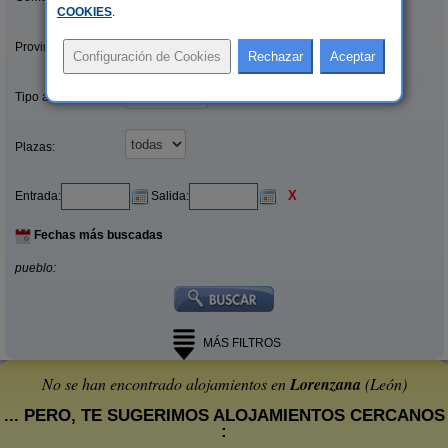
COOKIES
.
Provincias/Islas:
Tipo alquiler:
Plazas:
X
Entrada:
Salida:
Fechas más buscadas
pueblo:
MÁS FILTROS
No se han encontrado alojamientos en
Lorenzana
(León)
... PERO, TE SUGERIMOS ALOJAMIENTOS CERCANOS
: