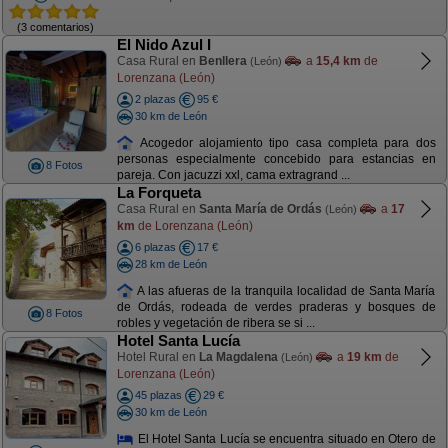
(3 comentarios)
El Nido Azul I
Casa Rural en
Benllera
a
15,4 km
de
(León)
Lorenzana (León)
2 plazas
95 €
30 km de León
Acogedor alojamiento tipo casa completa para dos
personas especialmente concebido para estancias en
8 Fotos
pareja. Con jacuzzi xxl, cama extragrand ...
La Forqueta
Casa Rural en
Santa María de Ordás
a
17
(León)
km
de Lorenzana (León)
6 plazas
17 €
28 km de León
A las afueras de la tranquila localidad de Santa María
de Ordás, rodeada de verdes praderas y bosques de
8 Fotos
robles y vegetación de ribera se si ...
Hotel Santa Lucía
Hotel Rural en
La Magdalena
a
19 km
de
(León)
Lorenzana (León)
45 plazas
29 €
30 km de León
El Hotel Santa Lucía se encuentra situado en Otero de