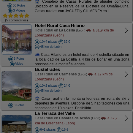
Complejo de Casas Rurales de alquiler completo
50 Fotos
ubicado en la Reserva de la Biosfera de Omaña-Luna.
3 Videos
Casas rurales con JACUZZI y CHIMENEA en l ...
(5 comentarios)
Hotel Rural Casa Hilario
Hotel Rural en
La Losilla
a
31,9 km
de
(León)
Lorenzana (León)
10+4 plazas
32 €
45 km de León
Casa Hilario es un hotel rural de 4 estrella situado en
8 Fotos
la localidad de La Losilla a 4 km de Boñar en una zona
Video
preciosa de la montaña leones ...
Bustefrades
Casa Rural en
Carmenes
a
32 km
de
(León)
Lorenzana (León)
10+2 plazas
24 €
45 km de León
Casa rural en la montaña leonesa en zona de ski y
deportes de aventura. Dispone de 5 habitaciones con una
8 Fotos
capacidad de 10 plazas. Posibilida ...
La Terraza del Valle
Casa Rural en
Casares de Arbás
a
32,2
(León)
km
de Lorenzana (León)
6+1 plazas
16 €