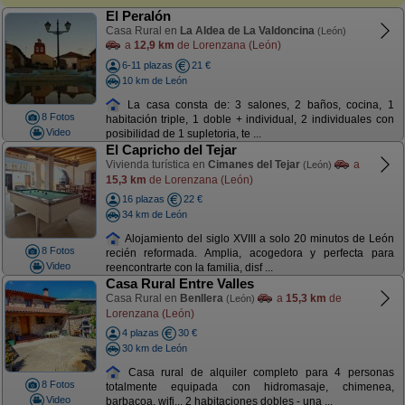
El Peralón
Casa Rural en
La Aldea de La Valdoncina
(León)
a
12,9 km
de Lorenzana (León)
6-11 plazas
21 €
10 km de León
La casa consta de: 3 salones, 2 baños, cocina, 1
8 Fotos
habitación triple, 1 doble + individual, 2 individuales con
Video
posibilidad de 1 supletoria, te ...
El Capricho del Tejar
Vivienda turística en
Cimanes del Tejar
a
(León)
15,3 km
de Lorenzana (León)
16 plazas
22 €
34 km de León
Alojamiento del siglo XVIII a solo 20 minutos de León
8 Fotos
recién reformada. Amplia, acogedora y perfecta para
Video
reencontrarte con la familia, disf ...
Casa Rural Entre Valles
Casa Rural en
Benllera
a
15,3 km
de
(León)
Lorenzana (León)
4 plazas
30 €
30 km de León
Casa rural de alquiler completo para 4 personas
8 Fotos
totalmente equipada con hidromasaje, chimenea,
Video
barbacoa, wifi... 2 habitaciones dobles - una ...