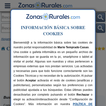
INFORMACIÓN BÁSICA SOBRE
COOKIES
Alojamientos
>
Castilla y León
>
León
> Lorenzana
Bienvenid@ a la información básica sobre las cookies de
Casas Rurales cerca de Lorenzana
nuestro portal responsabilidad de
Mario Temprado Casas
.
Una cookie o galleta informática es un pequeño archivo de
información que se guarda en tu pc, smartphone o tablet al
visitar el portal. Algunas son nuestras y otras pertenecen a
empresas externas que nos prestan servicios. Las activadas
y necesarias para que todo funcione correctamente son las
Cookies Técnicas y no necesitan de tu autorización. Al pulsar
el botón
Aceptar
activarás el resto de cookies (analíticas y
Complejo Rural Aguas Frías
rs.
8+1 pers.
publicitarias), personalizadas según tus preferencias y con
 €
27 €
La Omañuela (León)
desde
publicidad ajustada a tus búsquedas. Estas últimas puedes
desactivarlas por completo pulsando el botón
Rechazar
o
Buscar
elegir su activación/desactivación desde “Configuración de
Cookies”. Más información en nuestra
POLÍTICA DE
Comunidades: