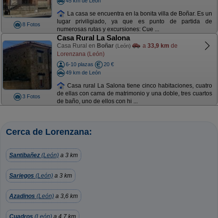
45 km de León
La casa se encuentra en la bonita villa de Boñar. Es un
lugar priviligiado, ya que es punto de partida de
8 Fotos
numerosas rutas y excursiones: Cue ...
Casa Rural La Salona
Casa Rural en
Boñar
a
33,9 km
de
(León)
Lorenzana (León)
6-10 plazas
20 €
49 km de León
Casa rural La Salona tiene cinco habitaciones, cuatro
de ellas con cama de matrimonio y una doble, tres cuartos
3 Fotos
de baño, uno de ellos con hi ...
Cerca de Lorenzana:
Santibañez
(León)
a 3 km
Sariegos
(León)
a 3 km
Azadinos
(León)
a 3,6 km
Cuadros
(León)
a 4,7 km