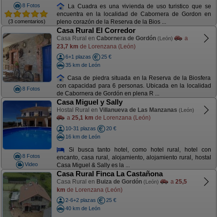
8 Fotos
La Cuadra es una vivienda de uso turistico que se
encuentra en la localidad de Cabornera de Gordon en
(3 comentarios)
pleno corazón de la Reserva de la Bios ...
Casa Rural El Corredor
Casa Rural en
Cabornera de Gordón
a
(León)
23,7 km
de Lorenzana (León)
6+1 plazas
25 €
35 km de León
Casa de piedra situada en la Reserva de la Biosfera
con capacidad para 6 personas. Ubicada en la localidad
8 Fotos
de Cabornera de Gordón en plena R ...
Casa Miguel y Sally
Hostal Rural en
Villanueva de Las Manzanas
(León)
a
25,1 km
de Lorenzana (León)
10-31 plazas
20 €
16 km de León
Si busca tanto hotel, como hotel rural, hotel con
8 Fotos
encanto, casa rural, alojamiento, alojamiento rural, hostal
Video
Casa Miguel & Sally es la ...
Casa Rural Finca La Castañona
Casa Rural en
Buiza de Gordón
a
25,5
(León)
km
de Lorenzana (León)
2-6+2 plazas
25 €
40 km de León