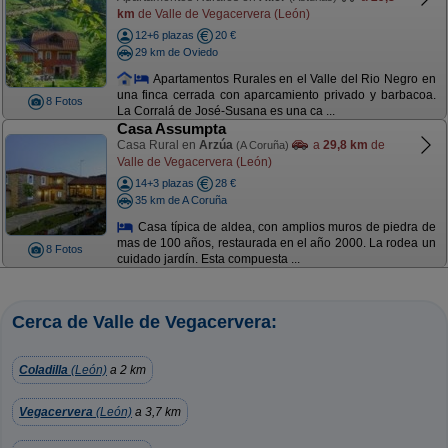
km
de Valle de Vegacervera (León)
12+6 plazas
20 €
29 km de Oviedo
Apartamentos Rurales en el Valle del Rio Negro en
una finca cerrada con aparcamiento privado y barbacoa.
8 Fotos
La Corralá de José-Susana es una ca ...
Casa Assumpta
Casa Rural en
Arzúa
a
29,8 km
de
(A Coruña)
Valle de Vegacervera (León)
14+3 plazas
28 €
35 km de A Coruña
Casa típica de aldea, con amplios muros de piedra de
mas de 100 años, restaurada en el año 2000. La rodea un
8 Fotos
cuidado jardín. Esta compuesta ...
Cerca de Valle de Vegacervera:
Coladilla
(León)
a 2 km
Vegacervera
(León)
a 3,7 km