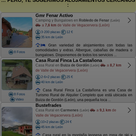
... PERO, TE SUGERIMOS ALOJAMIENTOS CERCANOS
:
Gmr Fenar Activo
Camping y Bungalows en
Robledo de Fenar
(León)
a
7,6 km
de Valle de Vegacervera (León)
3-200 plazas
12 €
35 km de León
Gran variedad de alojamientos con todas las
comodidades y extras. Albergue, cabañas de madera o
8 Fotos
bungalows. Disponemos de todos los servicios ...
Casa Rural Finca La Castañona
Casa Rural en
Buiza de Gordón
a
8,7 km
(León)
de Valle de Vegacervera (León)
2-6+2 plazas
25 €
40 km de León
Casa Rural Finca La Castañona es una Casa de
8 Fotos
Turismo Rural de Alquiler Completo que está ubicada en
Video
Buiza de Gordón (León), una pequeña loca ...
Bustefrades
Casa Rural en
Carmenes
a
9,1 km
de
(León)
Valle de Vegacervera (León)
10+2 plazas
24 €
45 km de León
Casa rural en la montaña leonesa en zona de ski y