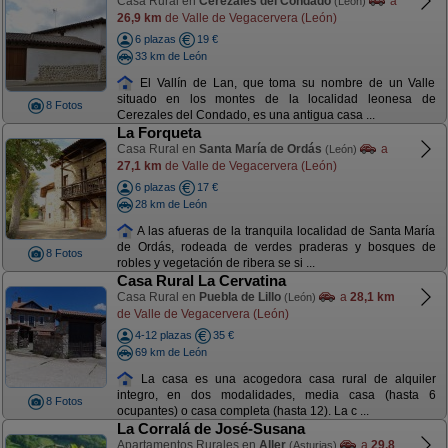
Casa Rural en
Cerezales del Condado
a
(León)
26,9 km
de Valle de Vegacervera (León)
6 plazas
19 €
33 km de León
El Vallín de Lan, que toma su nombre de un Valle
situado en los montes de la localidad leonesa de
8 Fotos
Cerezales del Condado, es una antigua casa ...
La Forqueta
Casa Rural en
Santa María de Ordás
a
(León)
27,1 km
de Valle de Vegacervera (León)
6 plazas
17 €
28 km de León
A las afueras de la tranquila localidad de Santa María
de Ordás, rodeada de verdes praderas y bosques de
8 Fotos
robles y vegetación de ribera se si ...
Casa Rural La Cervatina
Casa Rural en
Puebla de Lillo
a
28,1 km
(León)
de Valle de Vegacervera (León)
4-12 plazas
35 €
69 km de León
La casa es una acogedora casa rural de alquiler
integro, en dos modalidades, media casa (hasta 6
8 Fotos
ocupantes) o casa completa (hasta 12). La c ...
La Corralá de José-Susana
Apartamentos Rurales en
Aller
a
29,8
(Asturias)