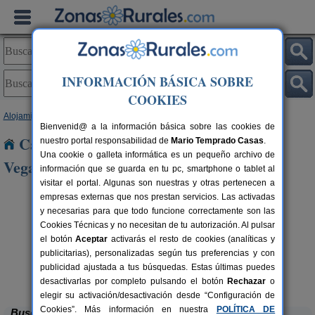
INFORMACIÓN BÁSICA SOBRE
COOKIES
Alojamientos
>
Castilla y León
>
León
> Valle de Vegacervera
Bienvenid@ a la información básica sobre las cookies de
Casas Rurales cerca de Valle de
nuestro portal responsabilidad de
Mario Temprado Casas
.
Una cookie o galleta informática es un pequeño archivo de
Vegacervera
información que se guarda en tu pc, smartphone o tablet al
visitar el portal. Algunas son nuestras y otras pertenecen a
empresas externas que nos prestan servicios. Las activadas
y necesarias para que todo funcione correctamente son las
Cookies Técnicas y no necesitan de tu autorización. Al pulsar
el botón
Aceptar
activarás el resto de cookies (analíticas y
publicitarias), personalizadas según tus preferencias y con
publicidad ajustada a tus búsquedas. Estas últimas puedes
Complejo Rural Aguas Frías
rs.
8+1 pers.
 €
27 €
La Omañuela (León)
desde
desactivarlas por completo pulsando el botón
Rechazar
o
elegir su activación/desactivación desde “Configuración de
Cookies”. Más información en nuestra
POLÍTICA DE
Buscar