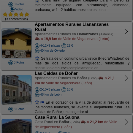
Casa rural de alquiler completo para 4 personas
8 Fotos
totalmente equipada con hidromasaje, chimenea,
Video
barbacoa, wifi... 2 habitaciones dobles - una ...
(3 comentarios)
Apartamentos Rurales Llananzanes
Rural
Apartamentos Rurales en
Llananzanes
(Asturias)
a
19,9 km
de Valle de Vegacervera (León)
4-12+9 plazas
22 €
40 km de Oviedo
Se trata de un conjunto urbanístico (Piedra/Madera) de
8 Fotos
más de dos siglos de antigüedad, rehabilitado y
construido de nuevo completamente en ...
Las Caldas de Boñar
Apartamentos Rurales en
Boñar
a
21,1
(León)
km
de Valle de Vegacervera (León)
2-10+3 plazas
18 €
48 km de León
En el corazón de la villa de Boñar, al resguardo de
los montes leoneses, se levanta el alojamiento rural Las
8 Fotos
Caldas de Boñar, un acogedor al ...
Casa Rural La Salona
Casa Rural en
Boñar
a
21,2 km
de Valle
(León)
de Vegacervera (León)