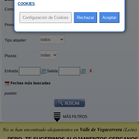
COOKIES
.
Comunidades:
Provincias/Islas:
Tipo alquiler:
Plazas:
X
Entrada:
Salida:
Fechas más buscadas
pueblo:
MÁS FILTROS
No se han encontrado alojamientos en
Valle de Vegacervera
(León)