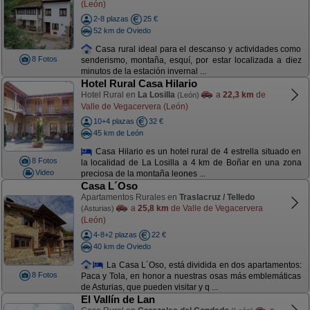
(León)
2-8 plazas
25 €
52 km de Oviedo
Casa rural ideal para el descanso y actividades como
8 Fotos
senderismo, montaña, esquí, por estar localizada a diez
minutos de la estación invernal ...
Hotel Rural Casa Hilario
Hotel Rural en
La Losilla
a
22,3 km
de
(León)
Valle de Vegacervera (León)
10+4 plazas
32 €
45 km de León
Casa Hilario es un hotel rural de 4 estrella situado en
8 Fotos
la localidad de La Losilla a 4 km de Boñar en una zona
Video
preciosa de la montaña leones ...
Casa L´Oso
Apartamentos Rurales en
Traslacruz / Telledo
a
25,8 km
de Valle de Vegacervera
(Asturias)
(León)
4-8+2 plazas
22 €
40 km de Oviedo
La Casa L´Oso, está dividida en dos apartamentos:
8 Fotos
Paca y Tola, en honor a nuestras osas más emblemáticas
de Asturias, que pueden visitar y q ...
El Vallín de Lan