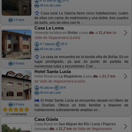
6-10 plazas
20 €
49 km de León
Casa rural La Salona tiene cinco habitaciones, cuatro
de ellas con cama de matrimonio y una doble, tres cuartos
3 Fotos
de baño, uno de ellos con hi ...
Casa La Loma
Vivienda turística en
Boñar
a
21,4 km
de
(León)
Valle de Vegacervera (León)
4-7 plazas
25 €
45 km de León
La casa se encuentra en la bonita villa de Boñar. Es un
lugar priviligiado, ya que es punto de partida de
8 Fotos
numerosas rutas y excursiones: Cue ...
Hotel Santa Lucía
Hotel Rural en
La Magdalena
a
21,7 km
(León)
de Valle de Vegacervera (León)
45 plazas
29 €
30 km de León
El Hotel Santa Lucía se encuentra situado en Otero de
8 Fotos
las Dueñas. Ofrece un trato familiar y dispone de
habitaciones sobradamente amplias co ...
(1 comentario)
Casa Güela
Casa Rural en
San Miguel del Río / Lena / Pajares
a
21,7 km
de Valle de Vegacervera
(Asturias)