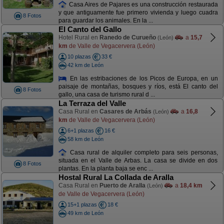
Casa Aires de Pajares es una construcción restaurada
y que antiguamente fue primero vivienda y luego cuadra
8 Fotos
para guardar los animales. En la ...
El Canto del Gallo
Hotel Rural en
Ranedo de Curueño
a
15,7
(León)
km
de Valle de Vegacervera (León)
10 plazas
33 €
42 km de León
En las estribaciones de los Picos de Europa, en un
paisaje de montañas, bosques y ríos, está El canto del
8 Fotos
gallo, una casa de turismo rural d ...
La Terraza del Valle
Casa Rural en
Casares de Arbás
a
16,8
(León)
km
de Valle de Vegacervera (León)
6+1 plazas
16 €
58 km de León
Casa rural de alquiler completo para seis personas,
situada en el Valle de Arbas. La casa se divide en dos
8 Fotos
plantas. En la planta baja se enc ...
Hostal Rural La Collada de Aralla
Casa Rural en
Puerto de Aralla
a
18,4 km
(León)
de Valle de Vegacervera (León)
15+1 plazas
18 €
49 km de León