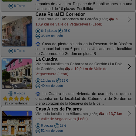
deportes de aventura. Dispone de 5 habitaciones con una
8 Fotos
capacidad de 10 plazas. Posibilida ...
Casa Rural El Corredor
Casa Rural en
Cabornera de Gordón
a
(León)
10,9 km
de Valle de Vegacervera (León)
6+1 plazas
25 €
35 km de León
Casa de piedra situada en la Reserva de la Biosfera
con capacidad para 6 personas. Ubicada en la localidad
8 Fotos
de Cabornera de Gordón en plena R ...
La Cuadra
Vivienda turística en
Cabornera de Gordón / La Pola
de Gordón
a
10,9 km
de Valle de
(León)
Vegacervera (León)
12 plazas
23 €
40 km de León
8 Fotos
La Cuadra es una vivienda de uso turistico que se
encuentra en la localidad de Cabornera de Gordon en
(3 comentarios)
pleno corazón de la Reserva de la Bios ...
Casa Aires de Pajares
Vivienda turística en
Villamanín
a
13,7 km
(León)
de Valle de Vegacervera (León)
8 plazas
17 €
52 km de León