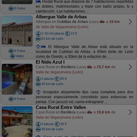
Hostal Rural que dispone de 7 habitaciones repartidas
en dobles, matrimoniales y triple con baño propio, tv y
8 Fotos
calefacción. Las habitaciones ...
Albergue Valle de Arbas
Albergue en
Cubillas de Arbas
a
19 km
(León)
de Valle de Vegacervera (León)
2-10+10 plazas
13 €
61 km de León
El Albergue Valle de Arbas está situado en la
8 Fotos
localidad de Cubillas de Arbás, a 65km tanto de León
Video
como de Oviedo, a 30km de la estación de ...
El Nido Azul I
Casa Rural en
Benllera
a
19,7 km
de
(León)
Valle de Vegacervera (León)
2 plazas
95 €
30 km de León
Acogedor alojamiento tipo casa completa para dos
personas especialmente concebido para estancias en
8 Fotos
pareja. Con jacuzzi xxl, cama extragrand ...
Casa Rural Entre Valles
Casa Rural en
Benllera
a
19,8 km
de
(León)
Valle de Vegacervera (León)
4 plazas
30 €
30 km de León