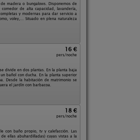
as de madera o bungalows. Disponemos de
l, comedor de alta capacidad, lavandería,
s completas y modernas para dar servicio a
omo, voley,... Situado en plena naturaleza
16 €
pers/noche
se divide en dos plantas. En la planta baja
un bañol con ducha. En la planta superior
na. Desde la habitación de matrimonio se
fuera el jardín con barbacoa.
18 €
pers/noche
le con baño propio, tv y calefacción. Las
e ellas abuhardilladas) cuyas vistas a la