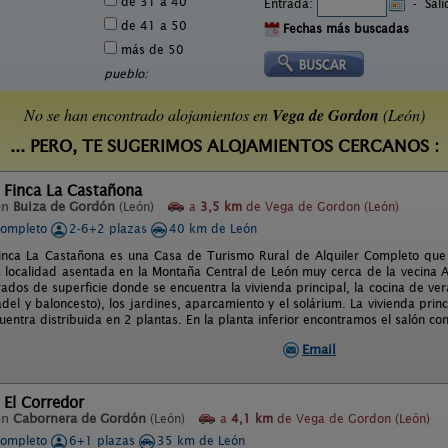
de 31 a 40
Entrada:
-
Sal
de 41 a 50
Fechas más buscadas
más de 50
pueblo:
No se han encontrado alojamientos en
Vega de Gordon
(León)
... PERO, TE SUGERIMOS ALOJAMIENTOS CERCANOS :
 Finca La Castañona
en
Buiza de Gordón
(León)
a
3,5 km
de Vega de Gordon (León)
completo
2-6+2 plazas
40 km de León
inca La Castañona es una Casa de Turismo Rural de Alquiler Completo que
localidad asentada en la Montaña Central de León muy cerca de la vecina A
ados de superficie donde se encuentra la vivienda principal, la cocina de ve
del y baloncesto), los jardines, aparcamiento y el solárium. La vivienda prin
entra distribuida en 2 plantas. En la planta inferior encontramos el salón co
Email
 El Corredor
en
Cabornera de Gordón
(León)
a
4,1 km
de Vega de Gordon (León)
completo
6+1 plazas
35 km de León