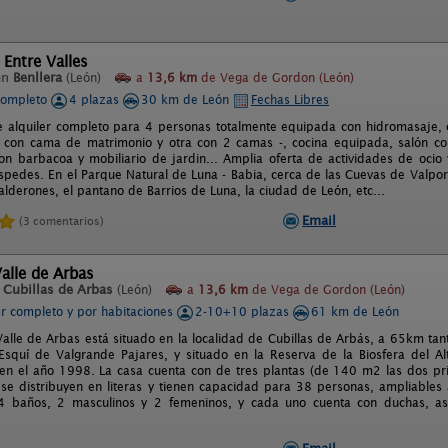
 Entre Valles
en
Benllera
(León)
a
13,6 km
de Vega de Gordon (León)
completo
4 plazas
30 km de León
Fechas Libres
e alquiler completo para 4 personas totalmente equipada con hidromasaje, c
 con cama de matrimonio y otra con 2 camas -, cocina equipada, salón co
on barbacoa y mobiliario de jardin... Amplia oferta de actividades de ocio 
spedes. En el Parque Natural de Luna - Babia, cerca de las Cuevas de Valpor
alderones, el pantano de Barrios de Luna, la ciudad de León, etc...
Email
(3 comentarios)
alle de Arbas
n
Cubillas de Arbas
(León)
a
13,6 km
de Vega de Gordon (León)
er completo y por habitaciones
2-10+10 plazas
61 km de León
Valle de Arbas está situado en la localidad de Cubillas de Arbás, a 65km t
Esquí de Valgrande Pajares, y situado en la Reserva de la Biosfera del Al
n el año 1998. La casa cuenta con de tres plantas (de 140 m2 las dos pri
 se distribuyen en literas y tienen capacidad para 38 personas, ampliables
4 baños, 2 masculinos y 2 femeninos, y cada uno cuenta con duchas, as