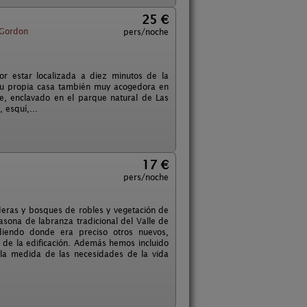
25 €
Gordon
pers/noche
r estar localizada a diez minutos de la
 su propia casa también muy acogedora en
e, enclavado en el parque natural de Las
 esquí,...
17 €
pers/noche
deras y bosques de robles y vegetación de
casona de labranza tradicional del Valle de
adiendo donde era preciso otros nuevos,
al de la edificación. Además hemos incluido
 la medida de las necesidades de la vida