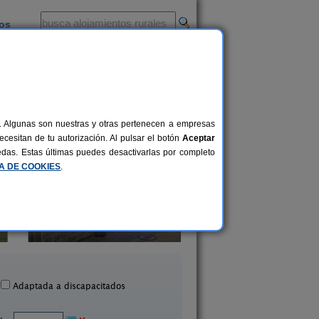
ios
-
al. Algunas son nuestras y otras pertenecen a empresas
cesitan de tu autorización. Al pulsar el botón
Aceptar
uedas. Estas últimas puedes desactivarlas por completo
CA DE COOKIES
.
Gmr Fenar Activo
Bustefrades
3-200 pers.
12 €
Robledo de Fenar (León)
Carmenes (León)
desde
Adaptada a discapacitados