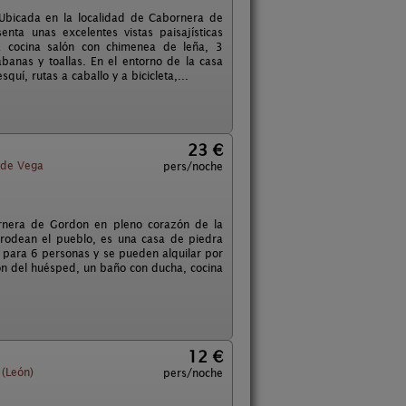
Ubicada en la localidad de Cabornera de
ta unas excelentes vistas paisajísticas
na cocina salón con chimenea de leña, 3
banas y toallas. En el entorno de la casa
í, rutas a caballo y a bicicleta,...
23 €
de Vega
pers/noche
ornera de Gordon en pleno corazón de la
e rodean el pueblo, es una casa de piedra
 para 6 personas y se pueden alquilar por
ión del huésped, un baño con ducha, cocina
12 €
(León)
pers/noche