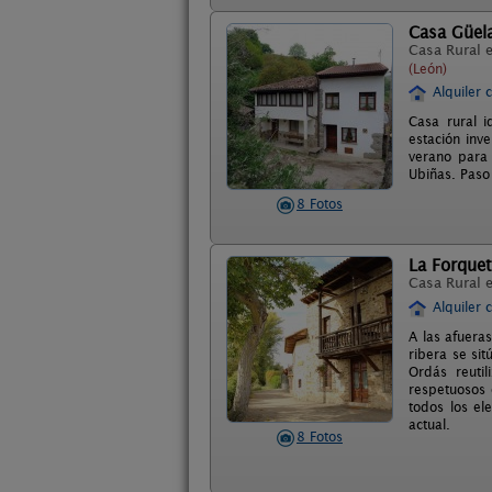
Casa Güel
Casa Rural 
(León)
Alquiler 
Casa rural i
estación inv
verano para 
Ubiñas. Paso
8 Fotos
La Forque
Casa Rural 
Alquiler 
A las afuera
ribera se sit
Ordás reuti
respetuosos c
todos los el
actual.
8 Fotos