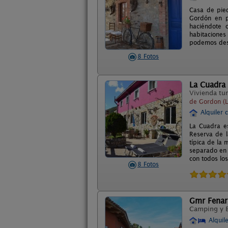
Casa de pied
Gordón en pl
haciéndote 
habitaciones
podemos dest
8 Fotos
La Cuadra
Vivienda tur
de Gordon (L
Alquiler 
La Cuadra e
Reserva de l
típica de la
separado en 
con todos lo
8 Fotos
Gmr Fenar
Camping y 
Alquil