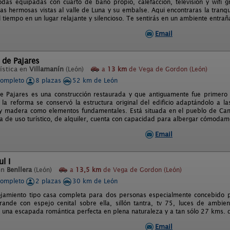
das equipadas con cuarto de baño propio, calefaccion, television y wifi g
 las hermosas vistas al valle de Luna y su embalse. Aqui encontraras la tran
 tiempo en un lugar relajante y silencioso. Te sentirás en un ambiente entrañ
Email
 de Pajares
ística en
Villamanín
(León)
a
13 km
de Vega de Gordon (León)
completo
8 plazas
52 km de León
e Pajares es una construcción restaurada y que antiguamente fue primero 
 la reforma se conservó la estructura original del edificio adaptándolo a 
y madera como elementos fundamentales. Está situada en el pueblo de Cam
a de uso turístico, de alquiler, cuenta con capacidad para albergar cómoda
Email
l I
en
Benllera
(León)
a
13,5 km
de Vega de Gordon (León)
completo
2 plazas
30 km de León
jamiento tipo casa completa para dos personas especialmente concebido pa
ande con espejo cenital sobre ella, sillón tantra, tv 75, luces de ambie
a una escapada romántica perfecta en plena naturaleza y a tan sólo 27 kms. 
Email