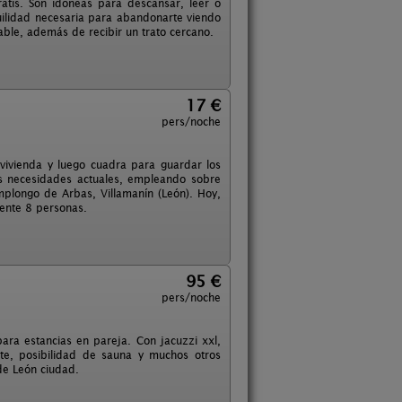
ratis. Son idóneas para descansar, leer o
quilidad necesaria para abandonarte viendo
able, además de recibir un trato cercano.
17 €
pers/noche
vivienda y luego cuadra para guardar los
las necesidades actuales, empleando sobre
plongo de Arbas, Villamanín (León). Hoy,
mente 8 personas.
95 €
pers/noche
ra estancias en pareja. Con jacuzzi xxl,
nte, posibilidad de sauna y muchos otros
de León ciudad.