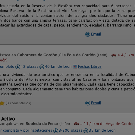
ra situada en la Reserva de la Biosfera con capacidad para 6 personas. 
ena Reserva de la Biosfera del Alto Bernesga, por lo que la zona presen
olvidar del ruido y la contaminación de las grandes ciudades. Tiene u
 y dos baños con una amplia terraza, tiene calefacción y está dotada de sá
acar las actividades de caza, pesca, senderismo, escalada, barranquismo, esqu
Email
ística en
Cabornera de Gordón / La Pola de Gordón
(León)
a
4,1 km
eón)
completo
12 plazas
40 km de León
Fechas Libres
s una vivienda de uso turistico que se encuentra en la localidad de Cab
a Biosfera del Alto Bernesga, con vistas al río Casares y las montañas qu
 montaña Leonesa que consta de dos alojamientos. Cada casa tiene capacidad
en conjunto. Cada alojamiento tiene tres habitaciones dobles y cuna a petic
s electrodomésticos.
Email
(3 comentarios)
 Activo
Bungalows en
Robledo de Fenar
(León)
a
11,1 km
de Vega de Gordon 
er completo y por habitaciones
3-200 plazas
35 km de León