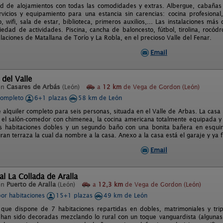
ad de alojamientos con todas las comodidades y extras. Albergue, cabañ
rvicios y equipamiento para una estancia sin carencias: cocina profesiona
, wifi, sala de estar, biblioteca, primeros auxilios,... Las instalaciones má
iedad de actividades. Piscina, cancha de baloncesto, fútbol, tirolina, rocódr
laciones de Matallana de Torío y La Robla, en el precioso Valle del Fenar.
Email
 del Valle
en
Casares de Arbás
(León)
a
12 km
de Vega de Gordon (León)
completo
6+1 plazas
58 km de León
 alquiler completo para seis personas, situada en el Valle de Arbas. La casa 
 el salón-comedor con chimenea, la cocina americana totalmente equipada y 
es habitaciones dobles y un segundo baño con una bonita bañera en esqui
ran terraza la cual da nombre a la casa. Anexo a la casa está el garaje y ya 
Email
al La Collada de Aralla
en
Puerto de Aralla
(León)
a
12,3 km
de Vega de Gordon (León)
por habitaciones
15+1 plazas
49 km de León
 que dispone de 7 habitaciones repartidas en dobles, matrimoniales y trip
 han sido decoradas mezclando lo rural con un toque vanguardista (algunas d