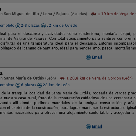
a
en
San Miguel del Río / Lena / Pajares
(Asturias)
a
19 km
de Vega de 
completo
2-8 plazas
52 km de Oviedo
deal para el descanso y actividades como senderismo, montaña, esquí, po
ernal de Valgrande Pajares. Con total equipamiento para sentirse como en
disfrutar de una temperatura ideal para el descanso. Entorno incomparabl
 obligado del camino de Santiago, ideal para senderismo, pesca, montañismo,
Email
ta
en
Santa María de Ordás
(León)
a
20,8 km
de Vega de Gordon (León)
completo
6 plazas
28 km de León
s de la tranquila localidad de Santa María de Ordás, rodeada de verdes pra
úa nuestra casa rural, fruto de la restauración cuidadosa de una centenaria 
lizando allí donde pudimos materiales de la antigua construcción y añ
on el espíritu de la construcción, para lograr mantener la estructura origin
ementos necesarios para ofrecer una alojamiento confortable y acogedor a
Email