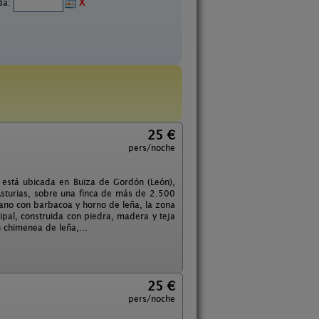
ida:
X
25 €
pers/noche
 está ubicada en Buiza de Gordón (León),
sturias, sobre una finca de más de 2.500
rano con barbacoa y horno de leña, la zona
cipal, construida con piedra, madera y teja
n chimenea de leña,...
25 €
pers/noche