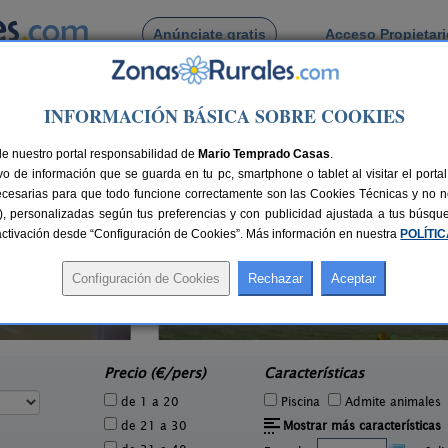
Anúnciate gratis
Acceso Propietar
Busca por pueblo
INFORMACIÓN BÁSICA SOBRE COOKIES
 de Gordon
 de Vega de Gordon
de nuestro portal responsabilidad de
Mario Temprado Casas
.
o de información que se guarda en tu pc, smartphone o tablet al visitar el port
ecesarias para que todo funcione correctamente son las Cookies Técnicas y no ne
rias), personalizadas según tus preferencias y con publicidad ajustada a tus búsq
sactivación desde “Configuración de Cookies”. Más información en nuestra
POLÍTI
Apartamentos L´Abiseu
1 pers.
23+1 pers.
27 €
20 €
Caboalles de Abajo (León)
e
desde
Precio (€/pers)
Características
de 1 a 20
Piscina
Admite animales
de 21 a 30
Mostrar más características