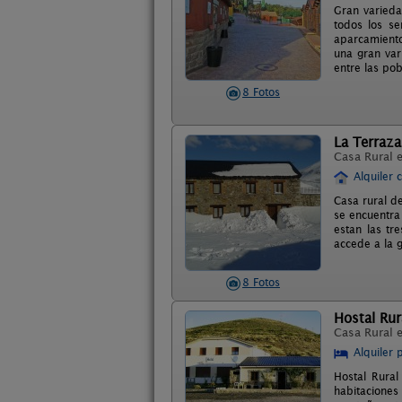
Gran varied
todos los se
aparcamiento
una gran var
entre las pob
8 Fotos
La Terraza
Casa Rural 
Alquiler 
Casa rural de
se encuentra
estan las tr
accede a la g
8 Fotos
Hostal Rur
Casa Rural 
Alquiler 
Hostal Rural
habitaciones