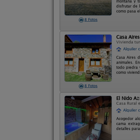
montaña y to
disfrutar de
como pasa el
8 Fotos
Casa Aires
Vivienda tur
Alquiler 
Casa Aires d
animales. En
todo piedra 
como viviend
8 Fotos
El Nido Azu
Casa Rural 
Alquiler 
Acogedor alo
cama extragr
detalles par