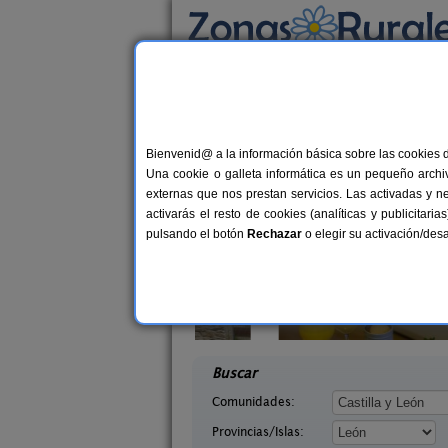
Busca por alojamiento
Alojamientos
>
Castilla y León
>
León
> Vega
Casas Rurales cerca
Bienvenid@ a la información básica sobre las cookies 
Una cookie o galleta informática es un pequeño archiv
externas que nos prestan servicios. Las activadas y n
activarás el resto de cookies (analíticas y publicita
pulsando el botón
Rechazar
o elegir su activación/de
illasol
Complejo Rural Aguas Frías
2-6+1 pers.
8+
36 €
eón)
La Omañuela (León)
desde
desd
Buscar
Comunidades:
Provincias/Islas: