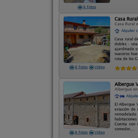
8 Fotos
Casa Rural
Casa Rural 
Alquiler 
Casa rural d
dobles - una
ajardinado c
nuestros hue
ruta de los C
8 Fotos
Video
Albergue V
Albergue e
Alquil
El Albergue 
estación de 
remodelado e
habitaciones
Cuenta con 
comedor,...
8 Fotos
Video