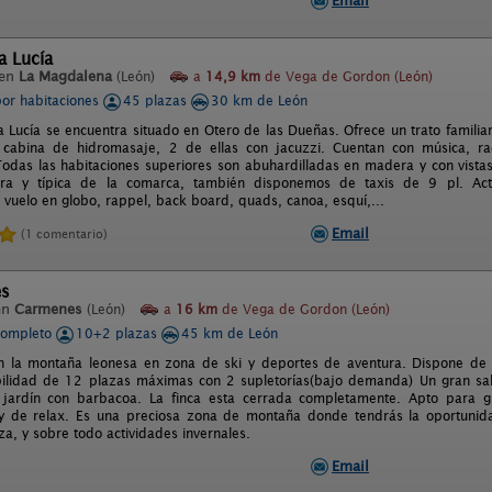
Email
a Lucía
 en
La Magdalena
(León)
a
14,9 km
de Vega de Gordon (León)
por habitaciones
45 plazas
30 km de León
ta Lucía se encuentra situado en Otero de las Dueñas. Ofrece un trato famil
cabina de hidromasaje, 2 de ellas con jacuzzi. Cuentan con música, radi
. Todas las habitaciones superiores son abuhardilladas en madera y con vistas
ra y típica de la comarca, también disponemos de taxis de 9 pl. Acti
 vuelo en globo, rappel, back board, quads, canoa, esquí,...
Email
(1 comentario)
es
en
Carmenes
(León)
a
16 km
de Vega de Gordon (León)
completo
10+2 plazas
45 km de León
en la montaña leonesa en zona de ski y deportes de aventura. Dispone de
bilidad de 12 plazas máximas con 2 supletorías(bajo demanda) Un gran sa
jardín con barbacoa. La finca esta cerrada completamente. Apto para gru
y de relax. Es una preciosa zona de montaña donde tendrás la oportunida
a, y sobre todo actividades invernales.
Email