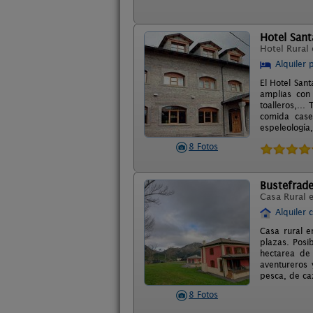
Hotel Sant
Hotel Rural
Alquiler 
El Hotel San
amplias con 
toalleros,..
comida case
espeleología,
8 Fotos
Bustefrad
Casa Rural 
Alquiler 
Casa rural 
plazas. Posi
hectarea de 
aventureros 
pesca, de caz
8 Fotos