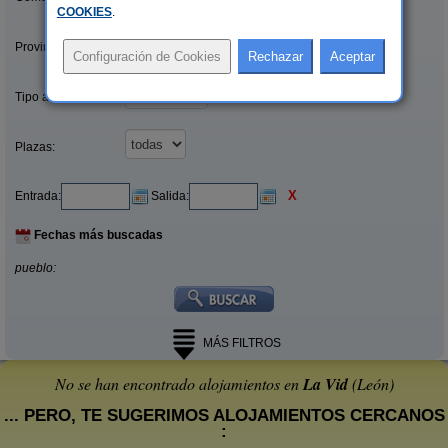
COOKIES
.
Provincias/Islas:
Tipo alquiler:
Plazas:
X
Entrada:
Salida:
Fechas más buscadas
pueblo:
MÁS FILTROS
No se han encontrado alojamientos en
La Vid
(León)
... PERO, TE SUGERIMOS ALOJAMIENTOS CERCANOS
: