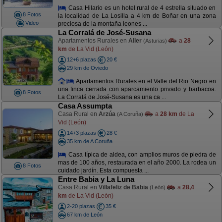
Casa Hilario es un hotel rural de 4 estrella situado en
8 Fotos
la localidad de La Losilla a 4 km de Boñar en una zona
Video
preciosa de la montaña leones ...
La Corralá de José-Susana
Apartamentos Rurales en
Aller
a
28
(Asturias)
km
de La Vid (León)
12+6 plazas
20 €
29 km de Oviedo
Apartamentos Rurales en el Valle del Rio Negro en
una finca cerrada con aparcamiento privado y barbacoa.
8 Fotos
La Corralá de José-Susana es una ca ...
Casa Assumpta
Casa Rural en
Arzúa
a
28 km
de La
(A Coruña)
Vid (León)
14+3 plazas
28 €
35 km de A Coruña
Casa típica de aldea, con amplios muros de piedra de
mas de 100 años, restaurada en el año 2000. La rodea un
8 Fotos
cuidado jardín. Esta compuesta ...
Entre Babia y La Luna
Casa Rural en
Villafeliz de Babia
a
28,4
(León)
km
de La Vid (León)
2-20 plazas
35 €
67 km de León