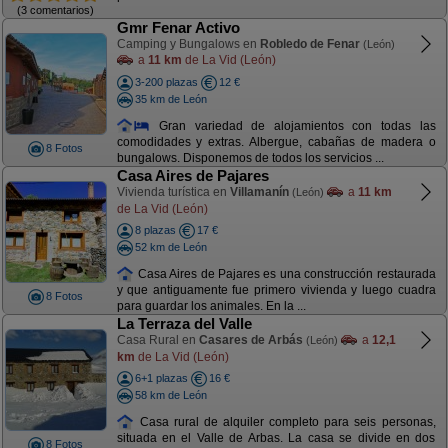
(3 comentarios)
Gmr Fenar Activo
Camping y Bungalows en
Robledo de Fenar
(León)
a
11 km
de La Vid (León)
3-200 plazas
12 €
35 km de León
Gran variedad de alojamientos con todas las
comodidades y extras. Albergue, cabañas de madera o
8 Fotos
bungalows. Disponemos de todos los servicios ...
Casa Aires de Pajares
Vivienda turística en
Villamanín
a
11 km
(León)
de La Vid (León)
8 plazas
17 €
52 km de León
Casa Aires de Pajares es una construcción restaurada
y que antiguamente fue primero vivienda y luego cuadra
8 Fotos
para guardar los animales. En la ...
La Terraza del Valle
Casa Rural en
Casares de Arbás
a
12,1
(León)
km
de La Vid (León)
6+1 plazas
16 €
58 km de León
Casa rural de alquiler completo para seis personas,
situada en el Valle de Arbas. La casa se divide en dos
8 Fotos