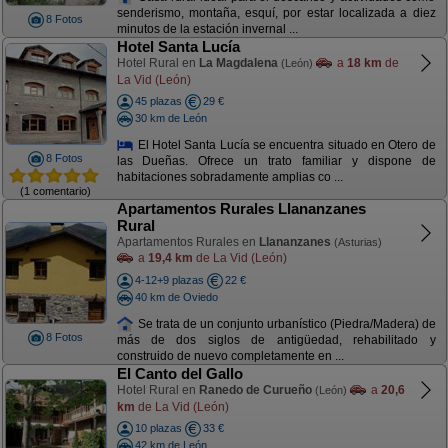
senderismo, montaña, esquí, por estar localizada a diez
8 Fotos
minutos de la estación invernal ...
Hotel Santa Lucía
Hotel Rural en
La Magdalena
a
18 km
de
(León)
La Vid (León)
45 plazas
29 €
30 km de León
El Hotel Santa Lucía se encuentra situado en Otero de
8 Fotos
las Dueñas. Ofrece un trato familiar y dispone de
habitaciones sobradamente amplias co ...
(1 comentario)
Apartamentos Rurales Llananzanes
Rural
Apartamentos Rurales en
Llananzanes
(Asturias)
a
19,4 km
de La Vid (León)
4-12+9 plazas
22 €
40 km de Oviedo
Se trata de un conjunto urbanístico (Piedra/Madera) de
8 Fotos
más de dos siglos de antigüedad, rehabilitado y
construido de nuevo completamente en ...
El Canto del Gallo
Hotel Rural en
Ranedo de Curueño
a
20,6
(León)
km
de La Vid (León)
10 plazas
33 €
42 km de León