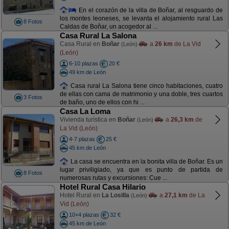
En el corazón de la villa de Boñar, al resguardo de
los montes leoneses, se levanta el alojamiento rural Las
8 Fotos
Caldas de Boñar, un acogedor al ...
Casa Rural La Salona
Casa Rural en
Boñar
a
26 km
de La Vid
(León)
(León)
6-10 plazas
20 €
49 km de León
Casa rural La Salona tiene cinco habitaciones, cuatro
de ellas con cama de matrimonio y una doble, tres cuartos
3 Fotos
de baño, uno de ellos con hi ...
Casa La Loma
Vivienda turística en
Boñar
a
26,3 km
de
(León)
La Vid (León)
4-7 plazas
25 €
45 km de León
La casa se encuentra en la bonita villa de Boñar. Es un
lugar priviligiado, ya que es punto de partida de
8 Fotos
numerosas rutas y excursiones: Cue ...
Hotel Rural Casa Hilario
Hotel Rural en
La Losilla
a
27,1 km
de La
(León)
Vid (León)
10+4 plazas
32 €
45 km de León