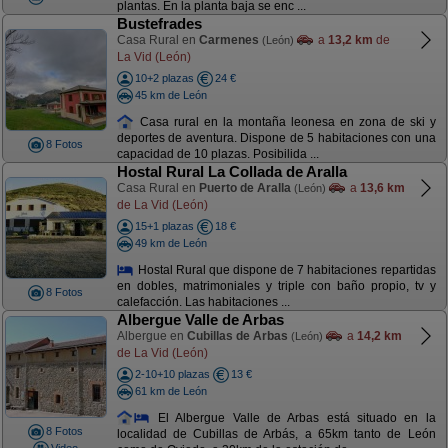
plantas. En la planta baja se enc ...
Bustefrades
Casa Rural en
Carmenes
a
13,2 km
de
(León)
La Vid (León)
10+2 plazas
24 €
45 km de León
Casa rural en la montaña leonesa en zona de ski y
deportes de aventura. Dispone de 5 habitaciones con una
8 Fotos
capacidad de 10 plazas. Posibilida ...
Hostal Rural La Collada de Aralla
Casa Rural en
Puerto de Aralla
a
13,6 km
(León)
de La Vid (León)
15+1 plazas
18 €
49 km de León
Hostal Rural que dispone de 7 habitaciones repartidas
en dobles, matrimoniales y triple con baño propio, tv y
8 Fotos
calefacción. Las habitaciones ...
Albergue Valle de Arbas
Albergue en
Cubillas de Arbas
a
14,2 km
(León)
de La Vid (León)
2-10+10 plazas
13 €
61 km de León
El Albergue Valle de Arbas está situado en la
8 Fotos
localidad de Cubillas de Arbás, a 65km tanto de León
Video