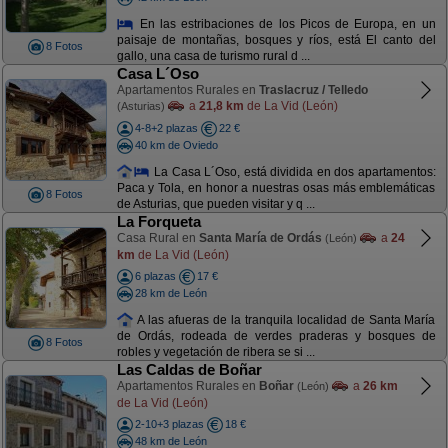
En las estribaciones de los Picos de Europa, en un
paisaje de montañas, bosques y ríos, está El canto del
8 Fotos
gallo, una casa de turismo rural d ...
Casa L´Oso
Apartamentos Rurales en
Traslacruz / Telledo
a
21,8 km
de La Vid (León)
(Asturias)
4-8+2 plazas
22 €
40 km de Oviedo
La Casa L´Oso, está dividida en dos apartamentos:
Paca y Tola, en honor a nuestras osas más emblemáticas
8 Fotos
de Asturias, que pueden visitar y q ...
La Forqueta
Casa Rural en
Santa María de Ordás
a
24
(León)
km
de La Vid (León)
6 plazas
17 €
28 km de León
A las afueras de la tranquila localidad de Santa María
de Ordás, rodeada de verdes praderas y bosques de
8 Fotos
robles y vegetación de ribera se si ...
Las Caldas de Boñar
Apartamentos Rurales en
Boñar
a
26 km
(León)
de La Vid (León)
2-10+3 plazas
18 €
48 km de León