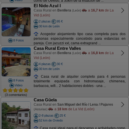
como de Oviedo, a 30km de la estación de ...
El Nido Azul I
Casa Rural en
Benllera
a
16,7 km
de La
(León)
Vid (León)
2 plazas
95 €
30 km de León
Acogedor alojamiento tipo casa completa para dos
personas especialmente concebido para estancias en
8 Fotos
pareja. Con jacuzzi xxl, cama extragrand ...
Casa Rural Entre Valles
Casa Rural en
Benllera
a
16,8 km
de La
(León)
Vid (León)
4 plazas
30 €
30 km de León
Casa rural de alquiler completo para 4 personas
8 Fotos
totalmente equipada con hidromasaje, chimenea,
Video
barbacoa, wifi... 2 habitaciones dobles - una ...
(3 comentarios)
Casa Güela
Casa Rural en
San Miguel del Río / Lena / Pajares
a
18 km
de La Vid (León)
(Asturias)
2-8 plazas
25 €
52 km de Oviedo
Casa rural ideal para el descanso y actividades como