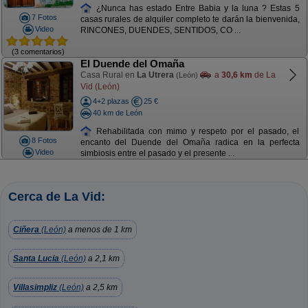
¿Nunca has estado Entre Babia y la luna ? Estas 5
7 Fotos
casas rurales de alquiler completo te darán la bienvenida,
Video
RINCONES, DUENDES, SENTIDOS, CO ...
(3 comentarios)
El Duende del Omaña
Casa Rural en
La Utrera
a
30,6 km
de La
(León)
Vid (León)
4+2 plazas
25 €
40 km de León
Rehabilitada con mimo y respeto por el pasado, el
8 Fotos
encanto del Duende del Omaña radica en la perfecta
Video
simbiosis entre el pasado y el presente ...
Cerca de La Vid:
Ciñera
(León)
a menos de 1 km
Santa Lucia
(León)
a 2,1 km
Villasimpliz
(León)
a 2,5 km