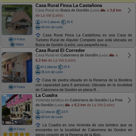
Casa Rural Finca La Castañona
Casa Rural en
Buiza de Gordón
a
3,8 km
(León)
de La Vid (León)
2-6+2 plazas
25 €
40 km de León
Casa Rural Finca La Castañona es una Casa de
8 Fotos
Turismo Rural de Alquiler Completo que está ubicada en
Video
Buiza de Gordón (León), una pequeña loca ...
Casa Rural El Corredor
Casa Rural en
Cabornera de Gordón
a
(León)
6,3 km
de La Vid (León)
6+1 plazas
25 €
35 km de León
Casa de piedra situada en la Reserva de la Biosfera
con capacidad para 6 personas. Ubicada en la localidad
8 Fotos
de Cabornera de Gordón en plena R ...
La Cuadra
Vivienda turística en
Cabornera de Gordón / La Pola
de Gordón
a
6,3 km
de La Vid (León)
(León)
12 plazas
23 €
40 km de León
La Cuadra es una vivienda de uso turistico que se
8 Fotos
encuentra en la localidad de Cabornera de Gordon en
pleno corazón de la Reserva de la Bios ...