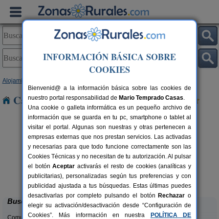
INFORMACIÓN BÁSICA SOBRE
COOKIES
Alojamientos
>
Castilla y León
>
León
> La Vid
Bienvenid@ a la información básica sobre las cookies de
Casas Rurales cerca de La Vid
nuestro portal responsabilidad de
Mario Temprado Casas
.
Una cookie o galleta informática es un pequeño archivo de
información que se guarda en tu pc, smartphone o tablet al
visitar el portal. Algunas son nuestras y otras pertenecen a
empresas externas que nos prestan servicios. Las activadas
y necesarias para que todo funcione correctamente son las
Cookies Técnicas y no necesitan de tu autorización. Al pulsar
el botón
Aceptar
activarás el resto de cookies (analíticas y
Complejo Rural Aguas Frías
rs.
8+1 pers.
publicitarias), personalizadas según tus preferencias y con
 €
27 €
La Omañuela (León)
desde
publicidad ajustada a tus búsquedas. Estas últimas puedes
desactivarlas por completo pulsando el botón
Rechazar
o
Buscar
elegir su activación/desactivación desde “Configuración de
Cookies”. Más información en nuestra
POLÍTICA DE
Comunidades: