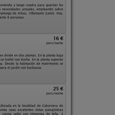
vivienda y luego cuadra para guardar los
las necesidades actuales, empleando sobre
plongo de Arbas, Villamanín (León). Hoy,
mente 8 personas.
16 €
pers/noche
se divide en dos plantas. En la planta baja
un bañol con ducha. En la planta superior
na. Desde la habitación de matrimonio se
fuera el jardín con barbacoa.
25 €
pers/noche
Ubicada en la localidad de Cabornera de
ta unas excelentes vistas paisajísticas
na cocina salón con chimenea de leña, 3