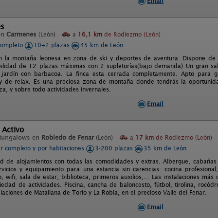
Email
es
en
Carmenes
(León)
a
16,1 km
de Rodiezmo (León)
completo
10+2 plazas
45 km de León
en la montaña leonesa en zona de ski y deportes de aventura. Dispone de
bilidad de 12 plazas máximas con 2 supletorías(bajo demanda) Un gran sa
jardín con barbacoa. La finca esta cerrada completamente. Apto para gru
y de relax. Es una preciosa zona de montaña donde tendrás la oportunida
a, y sobre todo actividades invernales.
Email
 Activo
Bungalows en
Robledo de Fenar
(León)
a
17 km
de Rodiezmo (León)
er completo y por habitaciones
3-200 plazas
35 km de León
ad de alojamientos con todas las comodidades y extras. Albergue, cabañ
rvicios y equipamiento para una estancia sin carencias: cocina profesiona
, wifi, sala de estar, biblioteca, primeros auxilios,... Las instalaciones má
iedad de actividades. Piscina, cancha de baloncesto, fútbol, tirolina, rocódr
laciones de Matallana de Torío y La Robla, en el precioso Valle del Fenar.
Email