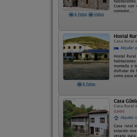
habitaciones
Cuenta con 
comedor,...
8 Fotos
Video
Hostal Rur
Casa Rural 
Alquiler 
Hostal Rural
habitaciones
montaña y to
disfrutar de
como pasa el
8 Fotos
Casa Güel
Casa Rural 
(León)
Alquiler 
Casa rural i
estación inv
verano para 