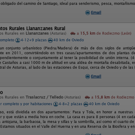
 obligado del camino de Santiago, ideal para senderismo, pesca, montañismo,
Email
tos Rurales Llananzanes Rural
os Rurales en
Llananzanes
(Asturias)
a
15,5 km
de Rodiezmo (León)
completo
4-12+9 plazas
40 km de Oviedo
un conjunto urbanístico (Piedra/Madera) de más de dos siglos de antigüe
te en 2011, convirtiéndolo en tres casas/apartamentos de dos plantas d
ependientemente o conjuntamente al tener la posibilidad de unión interna. (
 Castaños a casi 1000 m de altitud en una aldea de montaña desabitada, en
al de Asturias, al lado de las estaciones de Esqui, cerca de Oviedo y de las 
Email
so
os Rurales en
Traslacruz / Telledo
(Asturias)
a
15,8 km
de Rodiezmo 
er completo y por habitaciones
4-8+2 plazas
40 km de Oviedo
so, está dividida en dos apartamentos: Paca y Tola, en honor a nuestras
ar y que están a media hora en coche. La casa es para 8 personas (4 en cada
antojana, la barbacoa, la mesa y sillas y la sombrilla, así como el cuarto de 
 Estamos situados en el Valle del Huerna y en una Reserva de la Biosfera y en