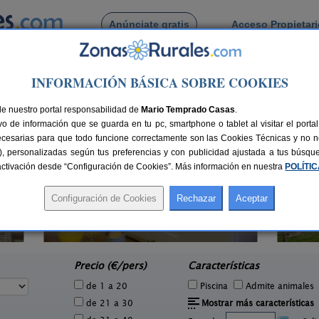
Anúnciate gratis
Acceso Propietar
Busca por pueblo
INFORMACIÓN BÁSICA SOBRE COOKIES
ezmo
 de Rodiezmo
de nuestro portal responsabilidad de
Mario Temprado Casas
.
o de información que se guarda en tu pc, smartphone o tablet al visitar el port
ecesarias para que todo funcione correctamente son las Cookies Técnicas y no ne
rias), personalizadas según tus preferencias y con publicidad ajustada a tus búsq
sactivación desde “Configuración de Cookies”. Más información en nuestra
POLÍTI
Camp
Casa Rural Molino Chopin
1 pers.
4+2 pers.
27 €
28 €
Sopeña de Carneros (León)
e
desde
Precio (€/pers)
Características
de 1 a 20
Piscina
Admite animales
de 21 a 30
Mostrar más características