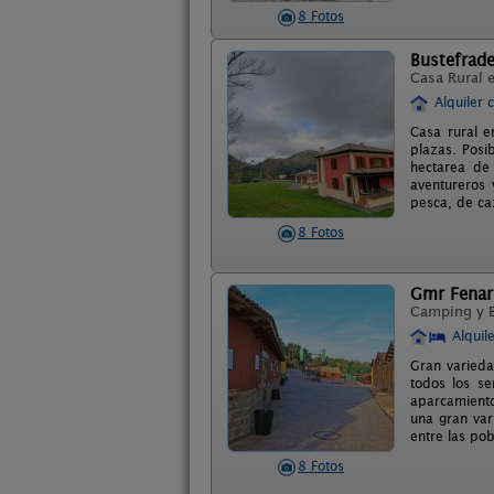
8 Fotos
Bustefrad
Casa Rural 
Alquiler 
Casa rural 
plazas. Posi
hectarea de 
aventureros 
pesca, de caz
8 Fotos
Gmr Fenar
Camping y 
Alquil
Gran varied
todos los se
aparcamiento
una gran var
entre las pob
8 Fotos