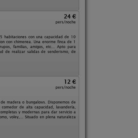
24 €
pers/noche
 5 habitaciones con una capacidad de 10
lon con chimenea. Una enorme finca de 1
pos, familias, amigos, etc... Apto para
d de realizar salidas de senderismo, de
12 €
pers/noche
as de madera o bungalows. Disponemos de
l, comedor de alta capacidad, lavandería,
s completas y modernas para dar servicio a
omo, voley,... Situado en plena naturaleza