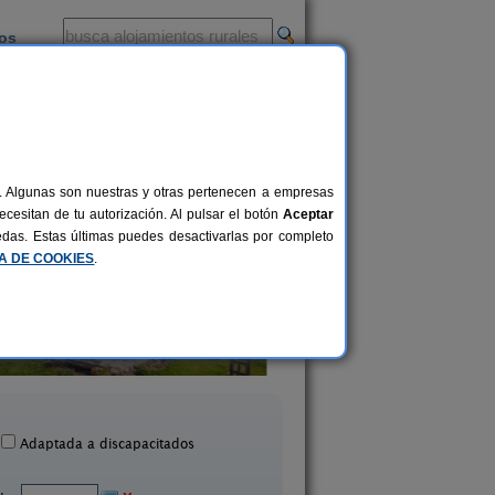
ios
-
al. Algunas son nuestras y otras pertenecen a empresas
cesitan de tu autorización. Al pulsar el botón
Aceptar
uedas. Estas últimas puedes desactivarlas por completo
CA DE COOKIES
.
ing y Bungalows Valle Do
30 pers.
22 €
Seo
Casa Rural El Jerm
desde
Trabadelo (León)
Cordiñanes de Valdeón 
Adaptada a discapacitados