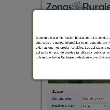
Busca por alojamiento
Alojamientos
>
Castilla y León
>
León
> Rodi
Casas Rurales cerca
Bienvenid@ a la información básica sobre las cookies 
Una cookie o galleta informática es un pequeño archiv
externas que nos prestan servicios. Las activadas y n
activarás el resto de cookies (analíticas y publicita
pulsando el botón
Rechazar
o elegir su activación/de
illasol
Complejo Rural Aguas Frías
2-6+1 pers.
8+
36 €
eón)
La Omañuela (León)
desde
desd
Buscar
Comunidades:
Provincias/Islas: