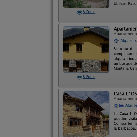
Ubiñas. Paso
8 Fotos
Apartamen
Apartament
Alquiler 
Se trata de 
completamen
alquilan ind
un bosque de
Montaña Centr
8 Fotos
Casa L´O
Apartament
Alquil
La Casa L´O
pueden visit
Comparten la 
la barbacoa.