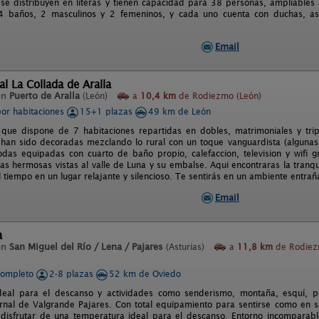
 se distribuyen en literas y tienen capacidad para 38 personas, ampliables
4 baños, 2 masculinos y 2 femeninos, y cada uno cuenta con duchas, as
Email
al La Collada de Aralla
en
Puerto de Aralla
(León)
a
10,4 km
de Rodiezmo (León)
por habitaciones
15+1 plazas
49 km de León
 que dispone de 7 habitaciones repartidas en dobles, matrimoniales y trip
 han sido decoradas mezclando lo rural con un toque vanguardista (algunas d
das equipadas con cuarto de baño propio, calefaccion, television y wifi g
 las hermosas vistas al valle de Luna y su embalse. Aqui encontraras la tran
 tiempo en un lugar relajante y silencioso. Te sentirás en un ambiente entrañ
Email
a
en
San Miguel del Río / Lena / Pajares
(Asturias)
a
11,8 km
de Rodie
completo
2-8 plazas
52 km de Oviedo
deal para el descanso y actividades como senderismo, montaña, esquí, po
ernal de Valgrande Pajares. Con total equipamiento para sentirse como en
disfrutar de una temperatura ideal para el descanso. Entorno incomparabl