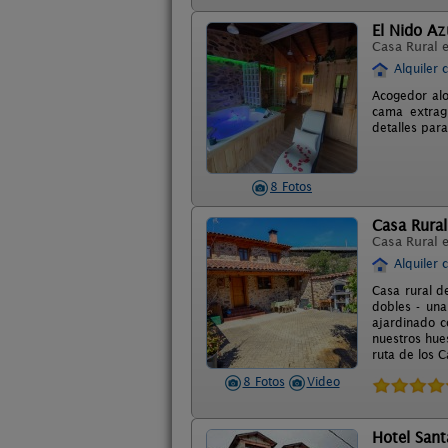
El Nido Azu
Casa Rural 
Alquiler 
Acogedor alo
cama extragr
detalles par
8 Fotos
Casa Rural
Casa Rural 
Alquiler 
Casa rural d
dobles - una
ajardinado c
nuestros hue
ruta de los C
8 Fotos
Video
Hotel Sant