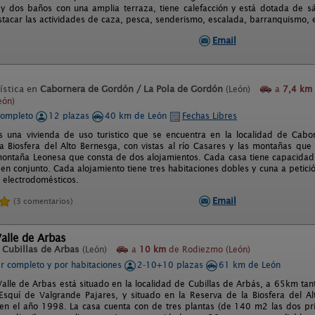
 y dos baños con una amplia terraza, tiene calefacción y está dotada de sá
acar las actividades de caza, pesca, senderismo, escalada, barranquismo, esqu
Email
ística en
Cabornera de Gordón / La Pola de Gordón
(León)
a
7,4 km
eón)
completo
12 plazas
40 km de León
Fechas Libres
s una vivienda de uso turistico que se encuentra en la localidad de Cab
a Biosfera del Alto Bernesga, con vistas al río Casares y las montañas qu
 montaña Leonesa que consta de dos alojamientos. Cada casa tiene capacidad
en conjunto. Cada alojamiento tiene tres habitaciones dobles y cuna a petic
s electrodomésticos.
Email
(3 comentarios)
alle de Arbas
n
Cubillas de Arbas
(León)
a
10 km
de Rodiezmo (León)
er completo y por habitaciones
2-10+10 plazas
61 km de León
Valle de Arbas está situado en la localidad de Cubillas de Arbás, a 65km t
Esquí de Valgrande Pajares, y situado en la Reserva de la Biosfera del Al
n el año 1998. La casa cuenta con de tres plantas (de 140 m2 las dos pri