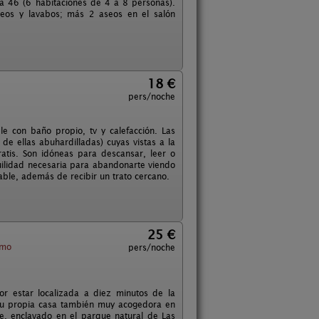
 a 46 (6 habitaciones de 4 a 8 personas).
eos y lavabos; más 2 aseos en el salón
18 €
pers/noche
le con baño propio, tv y calefacción. Las
e ellas abuhardilladas) cuyas vistas a la
ratis. Son idóneas para descansar, leer o
quilidad necesaria para abandonarte viendo
able, además de recibir un trato cercano.
25 €
zmo
pers/noche
r estar localizada a diez minutos de la
 su propia casa también muy acogedora en
e, enclavado en el parque natural de Las