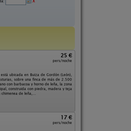
ida:
X
25 €
pers/noche
 está ubicada en Buiza de Gordón (León),
sturias, sobre una finca de más de 2.500
rano con barbacoa y horno de leña, la zona
cipal, construida con piedra, madera y teja
n chimenea de leña,...
17 €
pers/noche