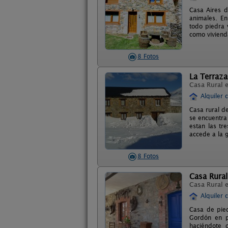
Casa Aires d
animales. En
todo piedra 
como viviend
8 Fotos
La Terraza
Casa Rural 
Alquiler 
Casa rural de
se encuentra
estan las tr
accede a la g
8 Fotos
Casa Rural
Casa Rural 
Alquiler 
Casa de pied
Gordón en pl
haciéndote 