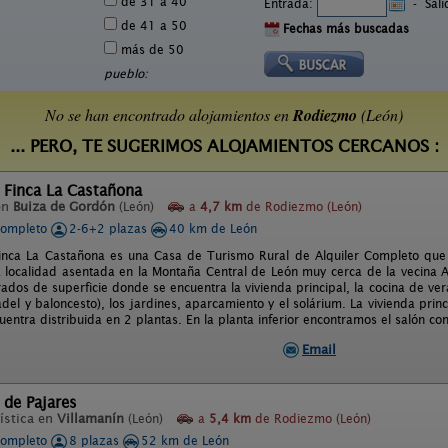
de 31 a 40
Entrada:
-
Sal
de 41 a 50
Fechas más buscadas
más de 50
pueblo:
No se han encontrado alojamientos en
Rodiezmo
(León)
... PERO, TE SUGERIMOS ALOJAMIENTOS CERCANOS :
 Finca La Castañona
en
Buiza de Gordón
(León)
a
4,7 km
de Rodiezmo (León)
completo
2-6+2 plazas
40 km de León
inca La Castañona es una Casa de Turismo Rural de Alquiler Completo que
localidad asentada en la Montaña Central de León muy cerca de la vecina A
ados de superficie donde se encuentra la vivienda principal, la cocina de ve
del y baloncesto), los jardines, aparcamiento y el solárium. La vivienda prin
entra distribuida en 2 plantas. En la planta inferior encontramos el salón co
Email
 de Pajares
ística en
Villamanín
(León)
a
5,4 km
de Rodiezmo (León)
completo
8 plazas
52 km de León