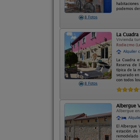
habitaciones
podemos dest
8 Fotos
La Cuadra
Vivienda tur
Rodiezmo (L
Alquiler 
La Cuadra e
Reserva de l
típica de la
separado en 
con todos lo
8 Fotos
Albergue V
Albergue e
Alquil
El Albergue 
estación de 
remodelado e