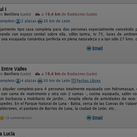
l I
en
Benllera
(León)
a
19,4 km
de Rodiezmo (León)
completo
2 plazas
30 km de León
jamiento tipo casa completa para dos personas especialmente concebido pa
ande con espejo cenital sobre ella, sillón tantra, tv 75, luces de ambie
a una escapada romántica perfecta en plena naturaleza y a tan sólo 27 kms. 
Email
 Entre Valles
en
Benllera
(León)
a
19,4 km
de Rodiezmo (León)
completo
4 plazas
30 km de León
Fechas Libres
e alquiler completo para 4 personas totalmente equipada con hidromasaje, c
 con cama de matrimonio y otra con 2 camas -, cocina equipada, salón co
on barbacoa y mobiliario de jardin... Amplia oferta de actividades de ocio 
spedes. En el Parque Natural de Luna - Babia, cerca de las Cuevas de Valpor
alderones, el pantano de Barrios de Luna, la ciudad de León, etc...
Email
(3 comentarios)
a Lucía