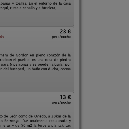
banas y toallas. En el entorno de la casa
í, rutas a caballo y a bicicleta,...
23 €
de
pers/noche
ornera de Gordon en pleno corazón de la
e rodean el pueblo, es una casa de piedra
 para 6 personas y se pueden alquilar por
ión del huésped, un baño con ducha, cocina
13 €
pers/noche
anto de León como de Oviedo, a 30km de la
to Bernesga. Fue totalmente restaurado y
meras y de 50 m2 la tercera planta). Las