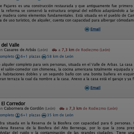
e Pajares es una construcción restaurada y que antiguamente fue primero 
 la reforma se conservó la estructura original del edificio adaptándolo a 
y madera como elementos fundamentales. Está situada en el pueblo de Cam
a de uso turístico, de alquiler, cuenta con capacidad para albergar cómoda
Email
 del Valle
en
Casares de Arbás
(León)
a
7,3 km
de Rodiezmo (León)
completo
6+1 plazas
58 km de León
 alquiler completo para seis personas, situada en el Valle de Arbas. La casa 
 el salón-comedor con chimenea, la cocina americana totalmente equipada y 
es habitaciones dobles y un segundo baño con una bonita bañera en esqui
ran terraza la cual da nombre a la casa. Anexo a la casa está el garaje y ya 
Email
 El Corredor
en
Cabornera de Gordón
(León)
a
7,3 km
de Rodiezmo (León)
completo
6+1 plazas
35 km de León
ra situada en la Reserva de la Biosfera con capacidad para 6 personas. 
ena Reserva de la Biosfera del Alto Bernesga, por lo que la zona presen
olvidar del ruido y la contaminación de las grandes ciudades. Tiene u