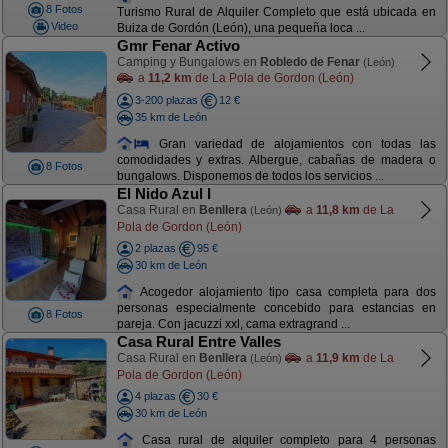
8 Fotos
Turismo Rural de Alquiler Completo que está ubicada en
Video
Buiza de Gordón (León), una pequeña loca ...
Gmr Fenar Activo
Camping y Bungalows en
Robledo de Fenar
(León)
a
11,2 km
de La Pola de Gordon (León)
3-200 plazas
12 €
35 km de León
Gran variedad de alojamientos con todas las
comodidades y extras. Albergue, cabañas de madera o
8 Fotos
bungalows. Disponemos de todos los servicios ...
El Nido Azul I
Casa Rural en
Benllera
a
11,8 km
de La
(León)
Pola de Gordon (León)
2 plazas
95 €
30 km de León
Acogedor alojamiento tipo casa completa para dos
personas especialmente concebido para estancias en
8 Fotos
pareja. Con jacuzzi xxl, cama extragrand ...
Casa Rural Entre Valles
Casa Rural en
Benllera
a
11,9 km
de La
(León)
Pola de Gordon (León)
4 plazas
30 €
30 km de León
Casa rural de alquiler completo para 4 personas