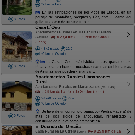
42 km de León
En las estribaciones de los Picos de Europa, en un
paisaje de montañas, bosques y ríos, está El canto del
8 Fotos
gallo, una casa de turismo rural d ...
Casa L´Oso
Apartamentos Rurales en
Traslacruz / Telledo
a
23,4 km
de La Pola de Gordon
(Asturias)
(León)
4-8+2 plazas
22 €
40 km de Oviedo
La Casa L´Oso, está dividida en dos apartamentos:
8 Fotos
Paca y Tola, en honor a nuestras osas más emblemáticas
de Asturias, que pueden visitar y q ...
Apartamentos Rurales Llananzanes
Rural
Apartamentos Rurales en
Llananzanes
(Asturias)
a
24 km
de La Pola de Gordon (León)
4-12+9 plazas
22 €
40 km de Oviedo
Se trata de un conjunto urbanístico (Piedra/Madera) de
8 Fotos
más de dos siglos de antigüedad, rehabilitado y
construido de nuevo completamente en ...
El Duende del Omaña
Casa Rural en
La Utrera
a
25,9 km
de La
(León)