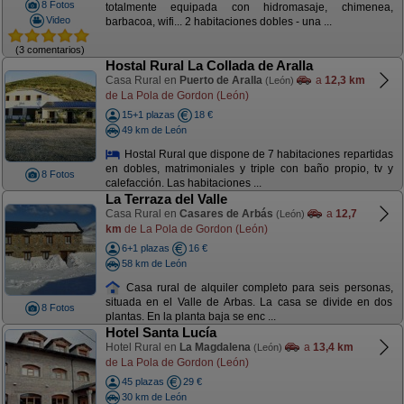
8 Fotos
totalmente equipada con hidromasaje, chimenea,
Video
barbacoa, wifi... 2 habitaciones dobles - una ...
(3 comentarios)
Hostal Rural La Collada de Aralla
Casa Rural en
Puerto de Aralla
a
12,3 km
(León)
de La Pola de Gordon (León)
15+1 plazas
18 €
49 km de León
Hostal Rural que dispone de 7 habitaciones repartidas
en dobles, matrimoniales y triple con baño propio, tv y
8 Fotos
calefacción. Las habitaciones ...
La Terraza del Valle
Casa Rural en
Casares de Arbás
a
12,7
(León)
km
de La Pola de Gordon (León)
6+1 plazas
16 €
58 km de León
Casa rural de alquiler completo para seis personas,
situada en el Valle de Arbas. La casa se divide en dos
8 Fotos
plantas. En la planta baja se enc ...
Hotel Santa Lucía
Hotel Rural en
La Magdalena
a
13,4 km
(León)
de La Pola de Gordon (León)
45 plazas
29 €
30 km de León