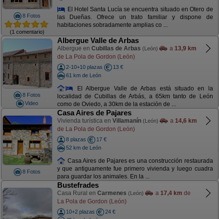
El Hotel Santa Lucía se encuentra situado en Otero de
8 Fotos
las Dueñas. Ofrece un trato familiar y dispone de
habitaciones sobradamente amplias co ...
(1 comentario)
Albergue Valle de Arbas
Albergue en
Cubillas de Arbas
a
13,9 km
(León)
de La Pola de Gordon (León)
2-10+10 plazas
13 €
61 km de León
El Albergue Valle de Arbas está situado en la
8 Fotos
localidad de Cubillas de Arbás, a 65km tanto de León
Video
como de Oviedo, a 30km de la estación de ...
Casa Aires de Pajares
Vivienda turística en
Villamanín
a
14,6 km
(León)
de La Pola de Gordon (León)
8 plazas
17 €
52 km de León
Casa Aires de Pajares es una construcción restaurada
y que antiguamente fue primero vivienda y luego cuadra
8 Fotos
para guardar los animales. En la ...
Bustefrades
Casa Rural en
Carmenes
a
17,4 km
de
(León)
La Pola de Gordon (León)
10+2 plazas
24 €