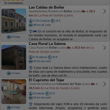
(5 comentarios)
Las Caldas de Boñar
Apartamentos Rurales en
Boñar
a
28,3
(León)
km
de La Pola de Gordon (León)
2-10+3 plazas
18 €
48 km de León
En el corazón de la villa de Boñar, al resguardo de
los montes leoneses, se levanta el alojamiento rural Las
8 Fotos
Caldas de Boñar, un acogedor al ...
Casa Rural La Salona
Casa Rural en
Boñar
a
28,5 km
de La
(León)
Pola de Gordon (León)
6-10 plazas
20 €
49 km de León
Casa rural La Salona tiene cinco habitaciones, cuatro
de ellas con cama de matrimonio y una doble, tres cuartos
3 Fotos
de baño, uno de ellos con hi ...
El Capricho del Tejar
Vivienda turística en
Cimanes del Tejar
a
(León)
28,5 km
de La Pola de Gordon (León)
16 plazas
22 €
34 km de León
Alojamiento del siglo XVIII a solo 20 minutos de León
8 Fotos
recién reformada. Amplia, acogedora y perfecta para