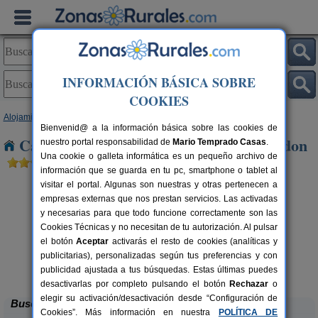
INFORMACIÓN BÁSICA SOBRE
COOKIES
Alojamientos
>
Castilla y León
>
León
> La Pola de Gordon
Bienvenid@ a la información básica sobre las cookies de
Casas Rurales cerca de La Pola de Gordon
nuestro portal responsabilidad de
Mario Temprado Casas
.
Una cookie o galleta informática es un pequeño archivo de
información que se guarda en tu pc, smartphone o tablet al
visitar el portal. Algunas son nuestras y otras pertenecen a
empresas externas que nos prestan servicios. Las activadas
y necesarias para que todo funcione correctamente son las
Cookies Técnicas y no necesitan de tu autorización. Al pulsar
el botón
Aceptar
activarás el resto de cookies (analíticas y
publicitarias), personalizadas según tus preferencias y con
Complejo Rural Aguas Frías
rs.
8+1 pers.
 €
27 €
publicidad ajustada a tus búsquedas. Estas últimas puedes
La Omañuela (León)
desde
desactivarlas por completo pulsando el botón
Rechazar
o
elegir su activación/desactivación desde “Configuración de
Buscar
Cookies”. Más información en nuestra
POLÍTICA DE