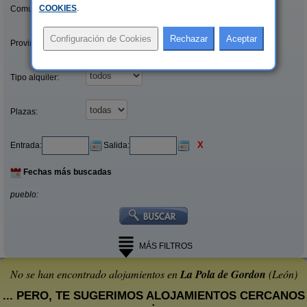
COOKIES
.
Comunidades:
Provincias/Islas:
Tipo alquiler:
Plazas:
X
Entrada:
Salida:
Fechas más buscadas
pueblo:
MÁS FILTROS
No se han encontrado alojamientos en
La Pola de Gordon
(León)
... PERO, TE SUGERIMOS ALOJAMIENTOS CERCANOS
: