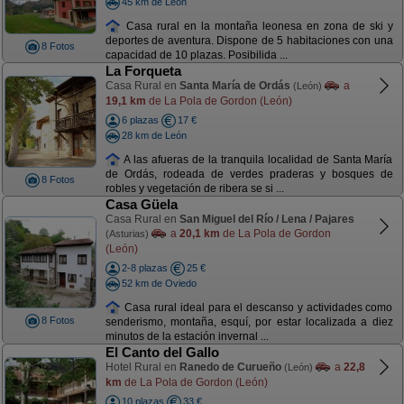
45 km de León
Casa rural en la montaña leonesa en zona de ski y
deportes de aventura. Dispone de 5 habitaciones con una
8 Fotos
capacidad de 10 plazas. Posibilida ...
La Forqueta
Casa Rural en
Santa María de Ordás
a
(León)
19,1 km
de La Pola de Gordon (León)
6 plazas
17 €
28 km de León
A las afueras de la tranquila localidad de Santa María
de Ordás, rodeada de verdes praderas y bosques de
8 Fotos
robles y vegetación de ribera se si ...
Casa Güela
Casa Rural en
San Miguel del Río / Lena / Pajares
a
20,1 km
de La Pola de Gordon
(Asturias)
(León)
2-8 plazas
25 €
52 km de Oviedo
Casa rural ideal para el descanso y actividades como
8 Fotos
senderismo, montaña, esquí, por estar localizada a diez
minutos de la estación invernal ...
El Canto del Gallo
Hotel Rural en
Ranedo de Curueño
a
22,8
(León)
km
de La Pola de Gordon (León)
10 plazas
33 €