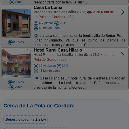
Video
reencontrarte con la familia, disf ...
Casa La Loma
Vivienda turística en
Boñar
a
28,6 km
de
(León)
La Pola de Gordon (León)
4-7 plazas
25 €
45 km de León
La casa se encuentra en la bonita villa de Boñar. Es un
lugar priviligiado, ya que es punto de partida de
8 Fotos
numerosas rutas y excursiones: Cue ...
Hotel Rural Casa Hilario
Hotel Rural en
La Losilla
a
28,9 km
de La
(León)
Pola de Gordon (León)
10+4 plazas
32 €
45 km de León
Casa Hilario es un hotel rural de 4 estrella situado en
8 Fotos
la localidad de La Losilla a 4 km de Boñar en una zona
Video
preciosa de la montaña leones ...
Cerca de La Pola de Gordon:
Beberino
(León)
a 1,3 km