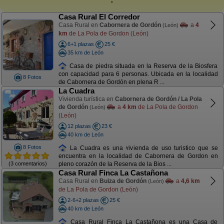
Casa Rural El Corredor
Casa Rural en
Cabornera de Gordón
a
4
(León)
km
de La Pola de Gordon (León)
6+1 plazas
25 €
35 km de León
Casa de piedra situada en la Reserva de la Biosfera
con capacidad para 6 personas. Ubicada en la localidad
8 Fotos
de Cabornera de Gordón en plena R ...
La Cuadra
Vivienda turística en
Cabornera de Gordón / La Pola
de Gordón
a
4 km
de La Pola de Gordon
(León)
(León)
12 plazas
23 €
40 km de León
8 Fotos
La Cuadra es una vivienda de uso turistico que se
encuentra en la localidad de Cabornera de Gordon en
(3 comentarios)
pleno corazón de la Reserva de la Bios ...
Casa Rural Finca La Castañona
Casa Rural en
Buiza de Gordón
a
4,6 km
(León)
de La Pola de Gordon (León)
2-6+2 plazas
25 €
40 km de León
Casa Rural Finca La Castañona es una Casa de