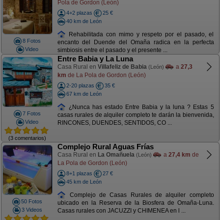
Pola de Gordon (León)
4+2 plazas
25 €
40 km de León
Rehabilitada con mimo y respeto por el pasado, el
8 Fotos
encanto del Duende del Omaña radica en la perfecta
Video
simbiosis entre el pasado y el presente ...
Entre Babia y La Luna
Casa Rural en
Villafeliz de Babia
a
27,3
(León)
km
de La Pola de Gordon (León)
2-20 plazas
35 €
67 km de León
¿Nunca has estado Entre Babia y la luna ? Estas 5
7 Fotos
casas rurales de alquiler completo te darán la bienvenida,
Video
RINCONES, DUENDES, SENTIDOS, CO ...
(3 comentarios)
Complejo Rural Aguas Frías
Casa Rural en
La Omañuela
a
27,4 km
de
(León)
La Pola de Gordon (León)
8+1 plazas
27 €
45 km de León
Complejo de Casas Rurales de alquiler completo
50 Fotos
ubicado en la Reserva de la Biosfera de Omaña-Luna.
3 Videos
Casas rurales con JACUZZI y CHIMENEA en l ...