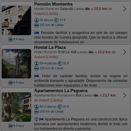
Pensión Montanha
Hostal Rural en
Salardú
a
10,5 km
de
(Lleida)
Aubert (Lleida)
26 plazas
14 €
165 km de Lleida
Pensión familiar y acogedora en uno de los parajes
más bonitos de nuestra geografía. Que se dedica a ofrecer
8 Fotos
alojamiento de habitaciones en ...
Hostal La Plaza
Hotel Rural en
Erill La Vall
a
23,2 km
de
(Lleida)
Aubert (Lleida)
55+4 plazas
35 €
150 km de Lleida
Hotel de carácter familiar, donde se respira un
ambiente tranquilo y agradable. Disponemos de cómodas
8 Fotos
habitaciones bien equipadas y de resta ...
Apartamentos La Peguera
Apartamentos Rurales en
Boí
a
23,7 km
(Lleida)
de Aubert (Lleida)
40+2 plazas
20 €
150 km de Lleida
Apartaments La Peguera es una construcción típica
pirenaica con apartamentos modernos, donde el trato con
8 Fotos
los huéspedes es directo y persona ...