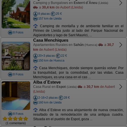
Camping y Bungalows en
Esterri d´Àneu
(Lleida)
a
30,4 km
de Aubert (Lleida)
8 plazas
25 €
157 km de Lleida
Camping de montaña y de ambiente familiar en el
Pirineo de Lleida justo al lado del Parque Nacional de
8 Fotos
Aigüestortes y lago de Sant Maurici, ...
Casa Menchiques
Apartamentos Rurales en
Sahún
a
30,7
(Huesca)
km
de Aubert (Lleida)
20+3 plazas
22 €
150 km de Huesca
Casa Menchiques, donde siempre querrás volver. Por
la tranquilidad, por la comodidad, por las vistas. Casa
8 Fotos
Menchiques, es una casa en el cas ...
Alba d´Esteve
Casa Rural en
Espot
a
30,7 km
de Aubert
(Lleida)
(Lleida)
2-16+2 plazas
28 €
160 km de Lleida
Alba d´Esteve es una alojamiento de nueva creación,
8 Fotos
resultado de la remodelación de una antigua cuadra.
Situada en el pueblo de Espot, goza ...
(1 comentario)