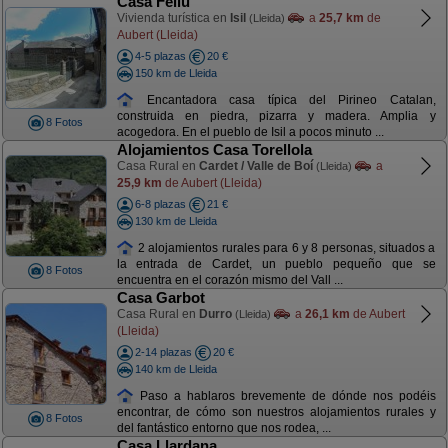
Casa Feliu
Vivienda turística en
Isil
a
25,7 km
de
(Lleida)
Aubert (Lleida)
4-5 plazas
20 €
150 km de Lleida
Encantadora casa típica del Pirineo Catalan,
construida en piedra, pizarra y madera. Amplia y
8 Fotos
acogedora. En el pueblo de Isil a pocos minuto ...
Alojamientos Casa Torellola
Casa Rural en
Cardet / Valle de Boí
a
(Lleida)
25,9 km
de Aubert (Lleida)
6-8 plazas
21 €
130 km de Lleida
2 alojamientos rurales para 6 y 8 personas, situados a
la entrada de Cardet, un pueblo pequeño que se
8 Fotos
encuentra en el corazón mismo del Vall ...
Casa Garbot
Casa Rural en
Durro
a
26,1 km
de Aubert
(Lleida)
(Lleida)
2-14 plazas
20 €
140 km de Lleida
Paso a hablaros brevemente de dónde nos podéis
encontrar, de cómo son nuestros alojamientos rurales y
8 Fotos
del fantástico entorno que nos rodea, ...
Casa Llardana