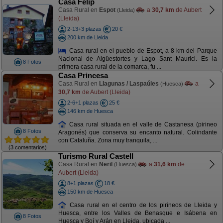
Casa Felip
Casa Rural en
Espot
a
30,7 km
de Aubert
(Lleida)
(Lleida)
2-13+3 plazas
20 €
200 km de Lleida
Casa rural en el pueblo de Espot, a 8 km del Parque
Nacional de Aigüestortes y Lago Sant Maurici. Es la
8 Fotos
primera casa rural de la comarca, fu ...
Casa Princesa
Casa Rural en
Llagunas / Laspaúles
a
(Huesca)
30,7 km
de Aubert (Lleida)
2-6+1 plazas
25 €
146 km de Huesca
Casa rural situada en el valle de Castanesa (pirineo
8 Fotos
Aragonés) que conserva su encanto natural. Colindante
con Cataluña. Zona muy tranquila, ...
(3 comentarios)
Turismo Rural Castell
Casa Rural en
Neril
a
31,6 km
de
(Huesca)
Aubert (Lleida)
8+1 plazas
18 €
150 km de Huesca
Casa rural en el centro de los pirineos de Lleida y
Huesca, entre los Valles de Benasque e Isábena en
8 Fotos
Huesca y Boí y Arán en Lleida, ubicada ...