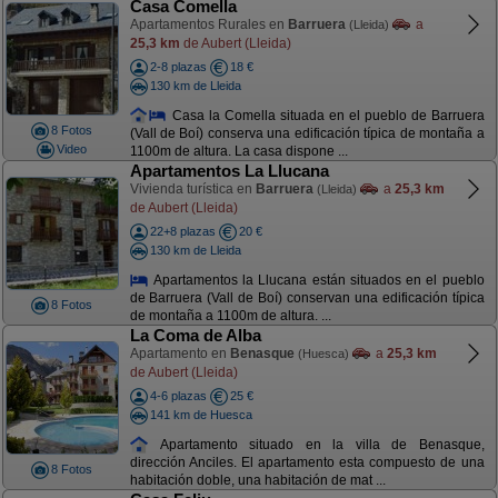
Casa Comella
Apartamentos Rurales en
Barruera
a
(Lleida)
25,3 km
de Aubert (Lleida)
2-8 plazas
18 €
130 km de Lleida
Casa la Comella situada en el pueblo de Barruera
8 Fotos
(Vall de Boí) conserva una edificación típica de montaña a
Video
1100m de altura. La casa dispone ...
Apartamentos La Llucana
Vivienda turística en
Barruera
a
25,3 km
(Lleida)
de Aubert (Lleida)
22+8 plazas
20 €
130 km de Lleida
Apartamentos la Llucana están situados en el pueblo
de Barruera (Vall de Boí) conservan una edificación típica
8 Fotos
de montaña a 1100m de altura. ...
La Coma de Alba
Apartamento en
Benasque
a
25,3 km
(Huesca)
de Aubert (Lleida)
4-6 plazas
25 €
141 km de Huesca
Apartamento situado en la villa de Benasque,
dirección Anciles. El apartamento esta compuesto de una
8 Fotos
habitación doble, una habitación de mat ...