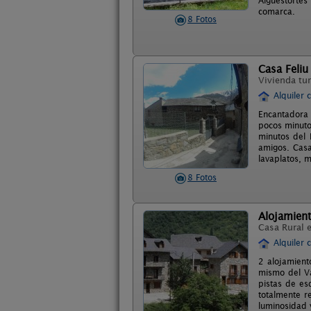
Aigüestortes
comarca.
8 Fotos
Casa Feliu
Vivienda tur
Alquiler 
Encantadora 
pocos minuto
minutos del 
amigos. Casa 
lavaplatos, m
8 Fotos
Alojamient
Casa Rural 
Alquiler 
2 alojamient
mismo del Va
pistas de es
totalmente r
luminosidad 