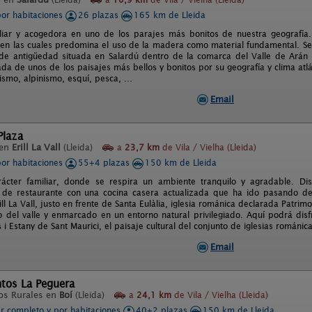
por habitaciones
26 plazas
165 km de Lleida
liar y acogedora en uno de los parajes más bonitos de nuestra geografía
 en las cuales predomina el uso de la madera como material fundamental. Ser
e antigüedad situada en Salardú dentro de la comarca del Valle de Arán c
da de unos de los paisajes más bellos y bonitos por su geografía y clima atl
smo, alpinismo, esquí, pesca, …
Email
Plaza
 en
Erill La Vall
(Lleida)
a
23,7 km
de Vila / Vielha (Lleida)
por habitaciones
55+4 plazas
150 km de Lleida
rácter familiar, donde se respira un ambiente tranquilo y agradable. 
de restaurante con una cocina casera actualizada que ha ido pasando de 
ll La Vall, justo en frente de Santa Eulàlia, iglesia románica declarada Patr
 del valle y enmarcado en un entorno natural privilegiado. Aquí podrá disf
 i Estany de Sant Maurici, el paisaje cultural del conjunto de iglesias románi
Email
tos La Peguera
os Rurales en
Boí
(Lleida)
a
24,1 km
de Vila / Vielha (Lleida)
er completo y por habitaciones
40+2 plazas
150 km de Lleida