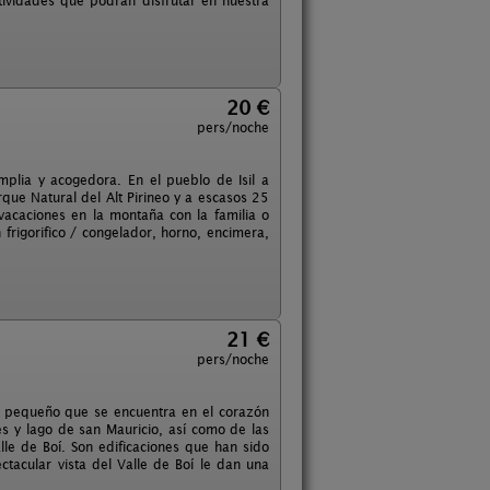
ctividades que podrán disfrutar en nuestra
20 €
pers/noche
mplia y acogedora. En el pueblo de Isil a
que Natural del Alt Pirineo y a escasos 25
vacaciones en la montaña con la familia o
 frigorifico / congelador, horno, encimera,
21 €
pers/noche
o pequeño que se encuentra en el corazón
es y lago de san Mauricio, así como de las
lle de Boí. Son edificaciones que han sido
ctacular vista del Valle de Boí le dan una