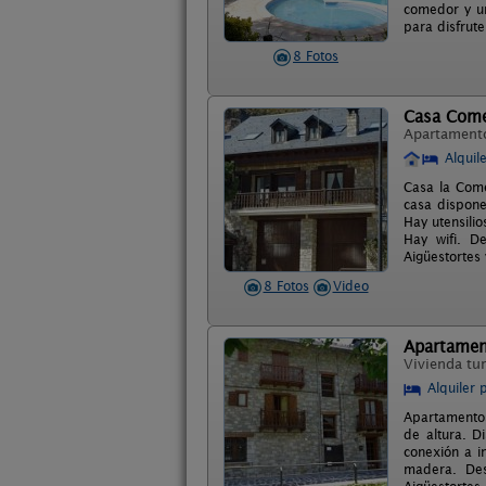
comedor y un
para disfrute
8 Fotos
Casa Come
Apartament
Alquil
Casa la Come
casa dispone
Hay utensilio
Hay wifi. De
Aigüestortes 
8 Fotos
Video
Apartamen
Vivienda tur
Alquiler 
Apartamentos
de altura. D
conexión a i
madera. Desd