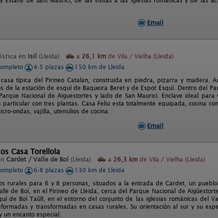
 y Estany de Sant Maurici, de las visitas a las iglesias románicas y de las a
Email
ística en
Isil
(Lleida)
a
26,1 km
de Vila / Vielha (Lleida)
completo
4-5 plazas
150 km de Lleida
casa típica del Pirineo Catalan, construida en piedra, pizarra y madera. A
s de la estación de esquí de Baqueira Beret y de Espot Esquí. Dentro del Par
Parque Nacional de Aiguestortes y lado de San Maurici. Enclave ideal para 
particular con tres plantas. Casa Feliu esta totalmente equipada, cocina con
icro-ondas, vajilla, utensilios de cocina.
Email
os Casa Torellola
en
Cardet / Valle de Boí
(Lleida)
a
26,3 km
de Vila / Vielha (Lleida)
completo
6-8 plazas
130 km de Lleida
os rurales para 6 y 8 personas, situados a la entrada de Cardet, un puebl
lle de Boí, en el Pirineo de Lleida, cerca del Parque Nacional de Aigüestort
quí de Boí Taüll, en el entorno del conjunto de las iglesias románicas del Va
eformadas y transformadas en casas rurales. Su orientación al sur y su espe
y un encanto especial.