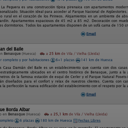
La Peguera es una construcción típica pirenaica con apartamentos modern
rsonalizado. Situación ideal para acceder al Parque Nacional de Aigüestortes.
mo rural en el corazón de los Pirineos. Alojamientos en un ambiente de abs
jardín. Apartamentos espaciosos de 45 m2 a 85 m2. Decoración con mueb
res dormitorios. Todos los apartamentos disponen de un sofá cama de 150 c
Email
n del Baile
en
Benasque
(Huesca)
a
25 km
de Vila / Vielha (Lleida)
er completo y por habitaciones
6+1 plazas
141 km de Huesca
s Casa Damián del Baile es un establecimiento que cuenta con dos casas
 estratégicamente ubicados en el centro histórico de Benasque, junto a la 
metros de la famosa estación de esquí de Cerler y el Parque Natural Poset
tán diseñados para el confort y relax de nuestros clientes. Cuenta con c
la perfección la nueva edificación del establecimiento con el respeto por la ar
Email
ue Borda Albar
o en
Benasque
(Huesca)
a
25,1 km
de Vila / Vielha (Lleida)
completo
6 plazas
180 km de Huesca
Fechas Libres