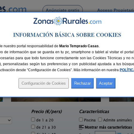
Anúnciate gratis
Acceso Propietar
Busca por pueblo
INFORMACIÓN BÁSICA SOBRE COOKIES
a
de nuestro portal responsabilidad de
Mario Temprado Casas
.
o de información que se guarda en tu pc, smartphone o tablet al visitar el port
ecesarias para que todo funcione correctamente son las Cookies Técnicas y no ne
rias), personalizadas según tus preferencias y con publicidad ajustada a tus búsq
sactivación desde “Configuración de Cookies”. Más información en nuestra
POLÍTI
4 pers.
23 €
Casa Sisquet
10-15+2 pers.
e
28 €
Montcortes (Lleida)
L
desde
Precio (€/pers)
Características
de 1 a 20
Piscina
Admite animales
de 21 a 30
Mostrar más características