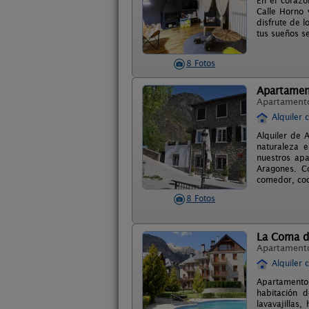
En el corazó
Calle Horno 
disfrute de 
tus sueños s
8 Fotos
Apartamen
Apartament
Alquiler 
Alquiler de 
naturaleza e
nuestros apa
Aragones. C
comedor, coc
8 Fotos
La Coma d
Apartament
Alquiler 
Apartamento 
habitación 
lavavajillas