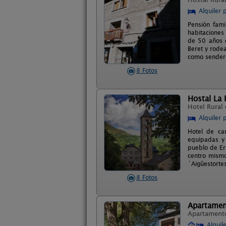
Alquiler 
Pensión fami
habitaciones
de 50 años d
Beret y rodea
como senderi
8 Fotos
Hostal La 
Hotel Rural
Alquiler 
Hotel de ca
equipadas y 
pueblo de Eri
centro mismo
´Aigüestortes
8 Fotos
Apartamen
Apartament
Alquil