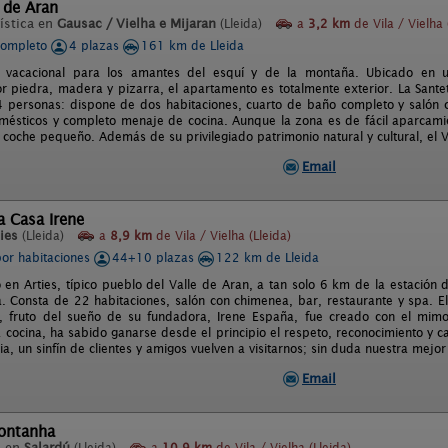
 de Aran
ística en
Gausac / Vielha e Mijaran
(Lleida)
a
3,2 km
de Vila / Vielha 
completo
4 plazas
161 km de Lleida
 vacacional para los amantes del esquí y de la montaña. Ubicado en una
 piedra, madera y pizarra, el apartamento es totalmente exterior. La Santet
4 personas: dispone de dos habitaciones, cuarto de baño completo y salón 
omésticos y completo menaje de cocina. Aunque la zona es de fácil aparcam
 coche pequeño. Además de su privilegiado patrimonio natural y cultural, el V
Email
a Casa Irene
ies
(Lleida)
a
8,9 km
de Vila / Vielha (Lleida)
por habitaciones
44+10 plazas
122 km de Lleida
o en Arties, típico pueblo del Valle de Aran, a tan solo 6 km de la estación
ha. Consta de 22 habitaciones, salón con chimenea, bar, restaurante y spa. 
, fruto del sueño de su fundadora, Irene España, fue creado con el mimo
cocina, ha sabido ganarse desde el principio el respeto, reconocimiento y ca
a, un sinfín de clientes y amigos vuelven a visitarnos; sin duda nuestra mejor 
Email
ontanha
l en
Salardú
(Lleida)
a
10,9 km
de Vila / Vielha (Lleida)