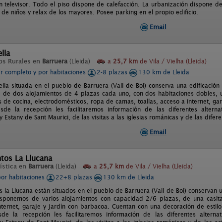
 televisor. Todo el piso dispone de calefacción. La urbanización dispone d
 de niños y relax de los mayores. Posee parking en el propio edificio.
Email
lla
os Rurales en
Barruera
(Lleida)
a
25,7 km
de Vila / Vielha (Lleida)
er completo y por habitaciones
2-8 plazas
130 km de Lleida
lla situada en el pueblo de Barruera (Vall de Boí) conserva una edificació
 de dos alojamientos de 4 plazas cada uno, con dos habitaciones dobles,
s de cocina, electrodomésticos, ropa de camas, toallas, acceso a internet, ga
sde la recepción les facilitaremos información de las diferentes alterna
y Estany de Sant Maurici, de las visitas a las iglesias románicas y de las dife
Email
tos La Llucana
ística en
Barruera
(Lleida)
a
25,7 km
de Vila / Vielha (Lleida)
por habitaciones
22+8 plazas
130 km de Lleida
 la Llucana están situados en el pueblo de Barruera (Vall de Boí) conservan
isponemos de varios alojamientos con capacidad 2/6 plazas, de una casita
nternet, garaje y jardín con barbacoa. Cuentan con una decoración de estilo
e la recepción les facilitaremos información de las diferentes alternat