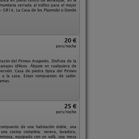
ubica en pleno centro de Benasque, en la
nitaria cerrada al tráfico para el mejor
 – GR14, La Casa de los Playmobi o Donde
20 €
pers/noche
azón del Pirineo Aragonés. Disfruta de la
sajes idílicos. Álojate en cualquiera de
ersión. Casa de piedra típica del Pirineo
 a la casa. Estan compuestos de salón-
camas.
25 €
pers/noche
 compuesto de una habitación doble, una
una cocina completa: nevera, lavadora,
luminosa, equipado con un sofá, una mesa