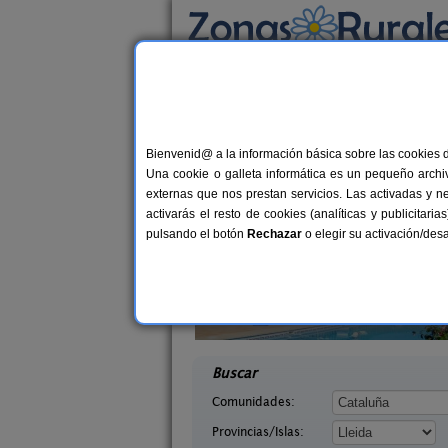
Busca por alojamiento
Alojamientos
>
Cataluña
>
Lleida
> Vila
Casas Rurales en Vil
Bienvenid@ a la información básica sobre las cookies 
Una cookie o galleta informática es un pequeño archiv
externas que nos prestan servicios. Las activadas y n
activarás el resto de cookies (analíticas y publicita
pulsando el botón
Rechazar
o elegir su activación/de
Apartamentos turísticos Tárrega
2-1
arra
Al Bon Pas Rural
7-11+2 pers.
desd
25 €
 (Lleida)
Boldú (Lleida)
desde
Buscar
Comunidades:
Provincias/Islas: