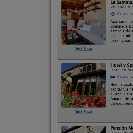
La Santeta
Vivienda tur
Alquiler 
Apartamento
dominada por
estancia de 
los electrod
parking para
8 Fotos
Hotel y Sp
Hotel en
Art
Alquiler 
Hotel situad
capital Viel
el año 1974
Amante de la 
de experienci
8 Fotos
Pensión M
Hostal Rura