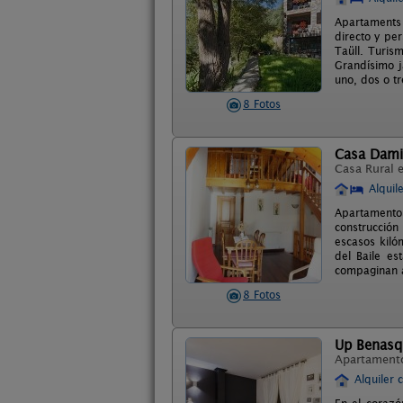
Apartaments 
directo y pe
Taüll. Turis
Grandísimo 
uno, dos o t
8 Fotos
Casa Damia
Casa Rural 
Alquil
Apartamento
construcción
escasos kiló
del Baile es
compaginan a 
8 Fotos
Up Benasq
Apartament
Alquiler 