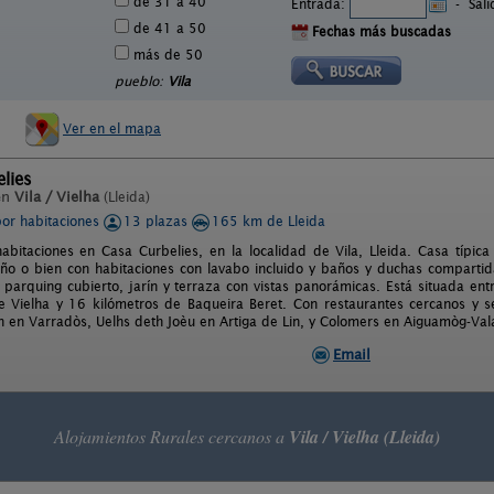
de 31 a 40
Entrada:
-
Sal
de 41 a 50
Fechas más buscadas
más de 50
pueblo:
Vila
Ver en el mapa
lies
en
Vila / Vielha
(Lleida)
por habitaciones
13 plazas
165 km de Lleida
habitaciones en Casa Curbelies, en la localidad de Vila, Lleida. Casa típic
ño o bien con habitaciones con lavabo incluido y baños y duchas compartid
, parquing cubierto, jarín y terraza con vistas panorámicas. Está situada ent
e Vielha y 16 kilómetros de Baqueira Beret. Con restaurantes cercanos y s
sh en Varradòs, Uelhs deth Joèu en Artiga de Lin, y Colomers en Aiguamòg-Vala
Email
Alojamientos Rurales cercanos a
Vila / Vielha (Lleida)