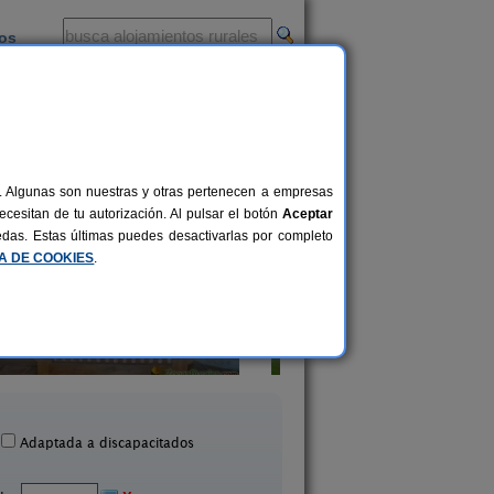
ios
-
al. Algunas son nuestras y otras pertenecen a empresas
cesitan de tu autorización. Al pulsar el botón
Aceptar
uedas. Estas últimas puedes desactivarlas por completo
CA DE COOKIES
.
Masia Mas d´en Bosch
El Corral de Lladu
22+2 pers.
35 €
a Baronia de Rialb (Lleida)
Lladurs (Lleida)
desde
Adaptada a discapacitados