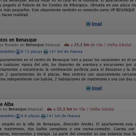
n de Benasque, Borda Albar es su casa en la montaña. El apartamento se 
y pegado al Palacio de los Condes de Ribargoza. Ubicada en una plaza comu
los más pequeños. Este alojamiento también es conocido como UP BENASQUE
e hacen realidad.
Email
tos en Benasque
os Rurales en
Benasque
(Huesca)
a
25,2 km
de Vila / Vielha (Lleida)
completo
6-12 plazas
141 km de Huesca
Apartamentos en el centro de Benasque Ven a pasar tus vacaciones en el cor
n cualquier época del año, los deportes de aventura y excursiones por pai
rtamentos y encontrarás la combinación perfecta para el descanso y la div
on 2 apartamentos de 6 plazas. Muy céntrico con aparcamiento cercano
ina independiente con balcón, 2 habitaciones de matrimonio y una con dos 
Email
e Alba
o en
Benasque
(Huesca)
a
25,3 km
de Vila / Vielha (Lleida)
completo
4-6 plazas
141 km de Huesca
situado en la villa de Benasque, dirección Anciles. El apartamento esta
de matrimonio, dos baños completos y una cocina-comedor. Cuenta con 
, horno, microondas y menaje. La parte del comedor es una estancia muy 